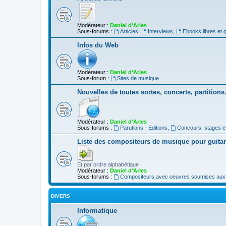
Modérateur :
Daniel d'Arles
Sous-forums :
Articles
,
Interviews
,
Ebooks libres et g
Infos du Web
Modérateur :
Daniel d'Arles
Sous-forum :
Sites de musique
Nouvelles de toutes sortes, concerts, partition
Modérateur :
Daniel d'Arles
Sous-forums :
Parutions - Editions
,
Concours, stages e
Liste des compositeurs de musique pour guita
Et par ordre alphabétique
Modérateur :
Daniel d'Arles
Sous-forums :
Compositeurs avec oeuvres soumises aux d
DIVERS
Informatique