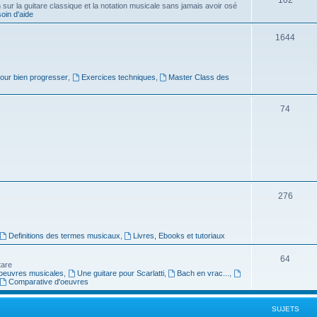
ur la guitare classique et la notation musicale sans jamais avoir osé
in d'aide
u
s
j
S
1644
e
u
t
j
pour bien progresser
,
Exercices techniques
,
Master Class des
s
e
S
74
t
u
s
j
e
t
S
276
s
u
j
Definitions des termes musicaux
,
Livres, Ebooks et tutoriaux
e
S
64
tare
t
oeuvres musicales
,
Une guitare pour Scarlatti
,
Bach en vrac...
,
u
Comparative d'oeuvres
s
j
SUJETS
e