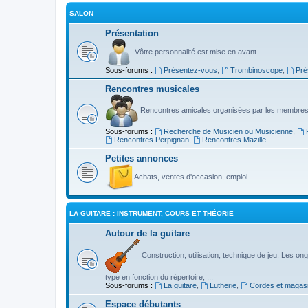
SALON
Présentation
Vôtre personnalité est mise en avant
Sous-forums :
Présentez-vous
,
Trombinoscope
,
Pré
Rencontres musicales
Rencontres amicales organisées par les membres
Sous-forums :
Recherche de Musicien ou Musicienne
,
Rencontres Perpignan
,
Rencontres Mazille
Petites annonces
Achats, ventes d'occasion, emploi.
LA GUITARE : INSTRUMENT, COURS ET THÉORIE
Autour de la guitare
Construction, utilisation, technique de jeu. Les ongl
type en fonction du répertoire, ...
Sous-forums :
La guitare
,
Lutherie
,
Cordes et magas
Espace débutants