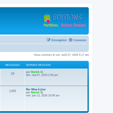
S’enregistrer
Connexion
Nous sommes le ven. août 07, 2026 5:17 am
MESSAGES
DERNIER MESSAGE
D
V
par
Marieh
M
39
e
o
dim. mai 07, 2023 2:56 pm
r
i
e
n
r
i
l
s
e
e
D
Re: Misa à jour
r
d
M
1395
e
V
par
Marieh
s
m
e
r
o
ven. juin 12, 2026 10:08 am
e
r
e
n
i
s
n
a
i
r
s
i
s
e
l
a
e
g
r
e
g
r
s
m
d
e
m
e