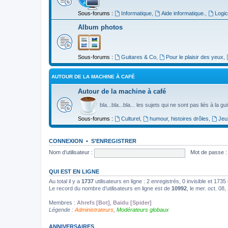
Sous-forums :
Informatique
,
Aide informatique.
,
Logic
Album photos
Sous-forums :
Guitares & Co
,
Pour le plaisir des yeux
,
AUTOUR DE LA MACHINE À CAFÉ
Autour de la machine à café
bla...bla...bla... les sujets qui ne sont pas liés à la g
Sous-forums :
Culturel
,
humour, histoires drôles
,
Jeu
CONNEXION
•
S’ENREGISTRER
Nom d’utilisateur :
Mot de passe :
QUI EST EN LIGNE
Au total il y a
1737
utilisateurs en ligne : 2 enregistrés, 0 invisible et 173
Le record du nombre d’utilisateurs en ligne est de
10992
, le mer. oct. 08
Membres :
Ahrefs [Bot]
,
Baidu [Spider]
Légende :
Administrateurs
,
Modérateurs globaux
ANNIVERSAIRES