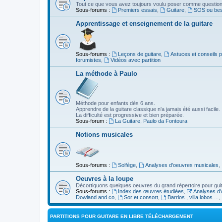
Tout ce que vous avez toujours voulu poser comme question s
Sous-forums :
Premiers essais
,
Guitare
,
SOS ou beso
Apprentissage et enseignement de la guitare
Sous-forums :
Leçons de guitare
,
Astuces et conseils 
forumistes
,
Vidéos avec partition
La méthode à Paulo
Méthode pour enfants dès 6 ans.
Apprendre de la guitare classique n'a jamais été aussi facile.
La difficulté est progressive et bien préparée.
Sous-forum :
La Guitare, Paulo da Fontoura
Notions musicales
Sous-forums :
Solfège
,
Analyses d'oeuvres musicales
,
Oeuvres à la loupe
Décortiquons quelques oeuvres du grand répertoire pour gui
Sous-forums :
Index des œuvres étudiées
,
Analyses d'
Dowland and co
,
Sor et consort
,
Barrios , villa lobos ...
,
PARTITIONS POUR GUITARE EN LIBRE TÉLÉCHARGEMENT