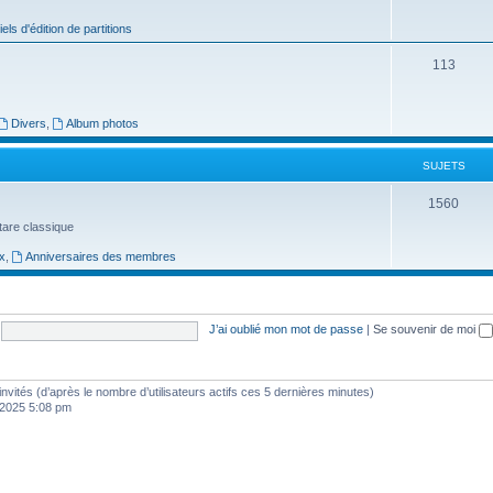
j
iels d'édition de partitions
e
S
113
t
u
s
j
Divers
,
Album photos
e
SUJETS
t
S
1560
s
uitare classique
u
x
,
Anniversaires des membres
j
e
t
J’ai oublié mon mot de passe
|
Se souvenir de moi
s
5 invités (d’après le nombre d’utilisateurs actifs ces 5 dernières minutes)
, 2025 5:08 pm