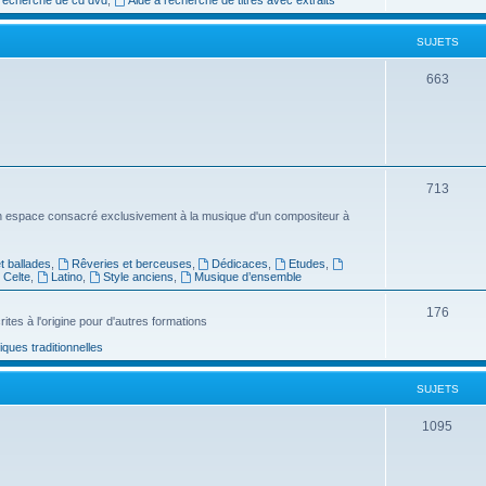
e
SUJETS
t
s
S
663
u
j
e
S
713
t
u
n espace consacré exclusivement à la musique d'un compositeur à
s
j
 ballades
,
Rêveries et berceuses
,
Dédicaces
,
Etudes
,
e
Celte
,
Latino
,
Style anciens
,
Musique d’ensemble
t
S
176
ites à l'origine pour d'autres formations
s
u
ues traditionnelles
j
SUJETS
e
t
S
1095
s
u
j