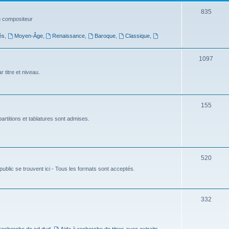
t
S
835
du compositeur
s
u
és
,
Moyen-Âge
,
Renaissance
,
Baroque
,
Classique
,
j
e
S
1097
t
u
 titre et niveau.
s
j
e
S
155
t
u
artitions et tablatures sont admises.
s
j
e
S
520
t
ublic se trouvent ici - Tous les formats sont acceptés.
u
s
j
e
S
332
t
u
s
j
 recherche de cd dvd
,
Aide à recherche de titres avec extraits