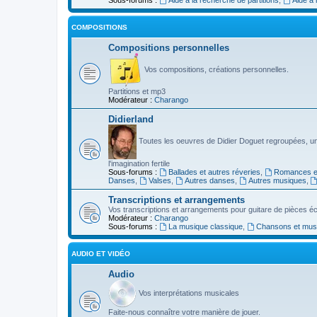
COMPOSITIONS
Compositions personnelles
Vos compositions, créations personnelles.
Partitions et mp3
Modérateur :
Charango
Didierland
Toutes les oeuvres de Didier Doguet regroupées, u
l'imagination fertile
Sous-forums :
Ballades et autres réveries
,
Romances et
Danses
,
Valses
,
Autres danses
,
Autres musiques
,
Transcriptions et arrangements
Vos transcriptions et arrangements pour guitare de pièces écr
Modérateur :
Charango
Sous-forums :
La musique classique
,
Chansons et musiq
AUDIO ET VIDÉO
Audio
Vos interprétations musicales
Faite-nous connaître votre manière de jouer.