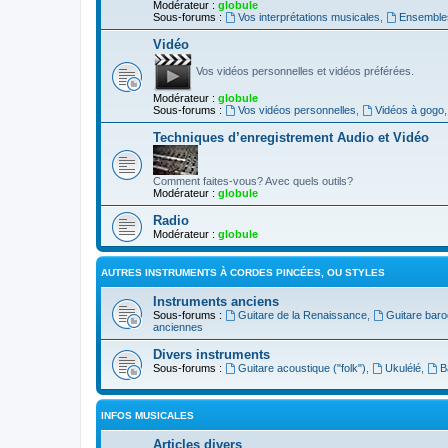
Modérateur :
globule
Sous-forums :
Vos interprétations musicales
,
Ensembles
Vidéo
Vos vidéos personnelles et vidéos préférées.
Modérateur :
globule
Sous-forums :
Vos vidéos personnelles
,
Vidéos à gogo
Techniques d’enregistrement Audio et Vidéo
Comment faites-vous? Avec quels outils?
Modérateur :
globule
Radio
Modérateur :
globule
AUTRES INSTRUMENTS À CORDES PINCÉES, OU STYLES
Instruments anciens
Sous-forums :
Guitare de la Renaissance
,
Guitare bar
anciennes
Divers instruments
Sous-forums :
Guitare acoustique ("folk")
,
Ukulélé
,
B
INFOS MUSICALES
Articles divers