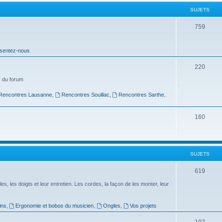
t
SUJETS
s
S
759
u
sentez-nous
j
e
S
220
t
u
 du forum
s
j
Rencontres Lausanne
,
Rencontres Souillac
,
Rencontres Sarthe
,
e
S
160
t
u
s
j
SUJETS
e
t
S
619
s
u
es, les doigts et leur entretien. Les cordes, la façon de les monter, leur
j
ins
,
Ergonomie et bobos du musicien
,
Ongles
,
Vos projets
e
S
102
t