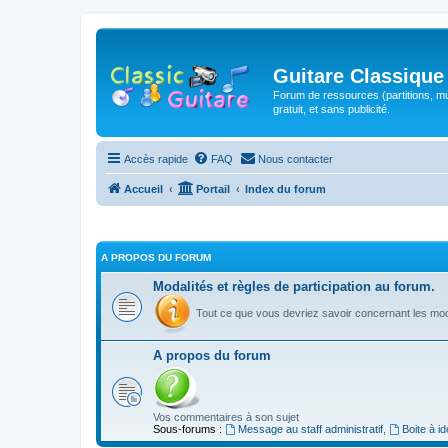
Guitare Classique
Forum de ressources (partitions, mu
gratuit, et sans publicité.
Accès rapide
FAQ
Nous contacter
Accueil
Portail
Index du forum
A PROPOS DU FORUM
Modalités et règles de participation au forum.
Tout ce que vous devriez savoir concernant les moda
A propos du forum
Vos commentaires à son sujet
Sous-forums :
Message au staff administratif
,
Boite à i