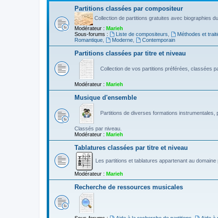
Partitions classées par compositeur
Collection de partitions gratuites avec biographies 
Modérateur :
Marieh
Sous-forums :
Liste de compositeurs
,
Méthodes et trait
Romantique
,
Moderne
,
Contemporain
Partitions classées par titre et niveau
Collection de vos partitions préférées, classées par
Modérateur :
Marieh
Musique d'ensemble
Partitions de diverses formations instrumentales, p
Classés par niveau.
Modérateur :
Marieh
Tablatures classées par titre et niveau
Les partitions et tablatures appartenant au domaine p
Modérateur :
Marieh
Recherche de ressources musicales
Sous-forums :
Aide à la recherche de partitions
,
Aide à