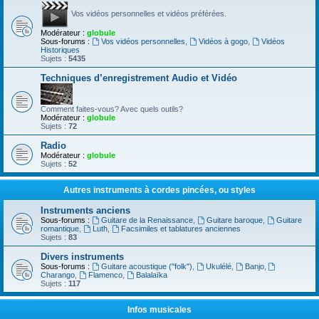
Vos vidéos personnelles et vidéos préférées.
Modérateur :
globule
Sous-forums :
Vos vidéos personnelles
,
Vidéos à gogo
,
Vidéos
Historiques
Sujets :
5435
Techniques d’enregistrement Audio et Vidéo
Comment faites-vous? Avec quels outils?
Modérateur :
globule
Sujets :
72
Radio
Modérateur :
globule
Sujets :
52
Autres instruments à cordes pincées, ou styles
Instruments anciens
Sous-forums :
Guitare de la Renaissance
,
Guitare baroque
,
Guitare
romantique
,
Luth
,
Facsimiles et tablatures anciennes
Sujets :
83
Divers instruments
Sous-forums :
Guitare acoustique ("folk")
,
Ukulélé
,
Banjo
,
Charango
,
Flamenco
,
Balalaïka
Sujets :
117
Infos musicales