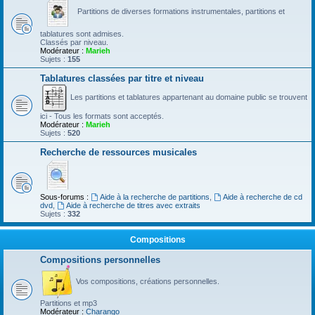
Partitions de diverses formations instrumentales, partitions et
tablatures sont admises.
Classés par niveau.
Modérateur :
Marieh
Sujets :
155
Tablatures classées par titre et niveau
Les partitions et tablatures appartenant au domaine public se trouvent
ici - Tous les formats sont acceptés.
Modérateur :
Marieh
Sujets :
520
Recherche de ressources musicales
Sous-forums :
Aide à la recherche de partitions
,
Aide à recherche de cd
dvd
,
Aide à recherche de titres avec extraits
Sujets :
332
Compositions
Compositions personnelles
Vos compositions, créations personnelles.
Partitions et mp3
Modérateur :
Charango