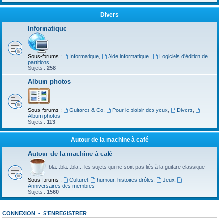
Divers
Informatique
Sous-forums :
Informatique
,
Aide informatique.
,
Logiciels d'édition de
partitions
Sujets :
258
Album photos
Sous-forums :
Guitares & Co
,
Pour le plaisir des yeux
,
Divers
,
Album photos
Sujets :
113
Autour de la machine à café
Autour de la machine à café
bla...bla...bla... les sujets qui ne sont pas liés à la guitare classique
Sous-forums :
Culturel
,
humour, histoires drôles
,
Jeux
,
Anniversaires des membres
Sujets :
1560
CONNEXION
•
S’ENREGISTRER