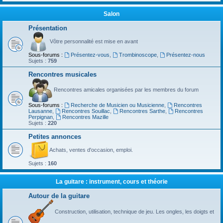
Salon
Présentation
Vôtre personnalité est mise en avant
Sous-forums :
Présentez-vous
,
Trombinoscope
,
Présentez-nous
Sujets :
759
Rencontres musicales
Rencontres amicales organisées par les membres du forum
Sous-forums :
Recherche de Musicien ou Musicienne
,
Rencontres
Lausanne
,
Rencontres Souillac
,
Rencontres Sarthe
,
Rencontres
Perpignan
,
Rencontres Mazille
Sujets :
220
Petites annonces
Achats, ventes d'occasion, emploi.
Sujets :
160
La guitare : instrument, cours et théorie
Autour de la guitare
Construction, utilisation, technique de jeu. Les ongles, les doigts et