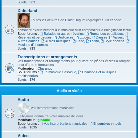
Sujets :
663
Didierland
Toutes les oeuvres de Didier Doguet regroupées, un espace
consacré exclusivement à la musique d'un compositeur à l'imagination fertile
Sous-forums :
Ballades et autres réveries
,
Romances et ballades
,
Rêveries et berceuses
,
Dédicaces
,
Etudes
,
Danses
,
Valses
,
Autres danses
,
Autres musiques
,
Celte
,
Latino
,
Style anciens
,
Musique d’ensemble
Sujets :
713
Transcriptions et arrangements
Vos transcriptions et arrangements pour guitare de pièces écrites à l'origine
pour d'autres formations
Modérateur :
Charango
Sous-forums :
La musique classique
,
Chansons et musiques
traditionnelles
Sujets :
176
Audio et vidéo
Audio
Vos interprétations musicales
Faite-nous connaître votre manière de jouer.
Modérateur :
globule
Sous-forums :
Vos interprétations musicales
,
Ensembles virtuels
Sujets :
1095
Vidéo