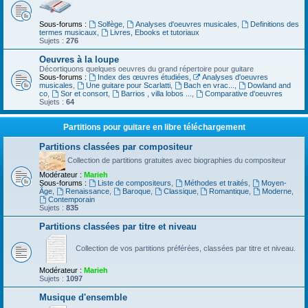
Sous-forums :
Solfège
,
Analyses d'oeuvres musicales
,
Definitions des
termes musicaux
,
Livres, Ebooks et tutoriaux
Sujets :
276
Oeuvres à la loupe
Décortiquons quelques oeuvres du grand répertoire pour guitare
Sous-forums :
Index des œuvres étudiées
,
Analyses d'oeuvres
musicales
,
Une guitare pour Scarlatti
,
Bach en vrac...
,
Dowland and
co
,
Sor et consort
,
Barrios , villa lobos ...
,
Comparative d'oeuvres
Sujets :
64
Partitions pour guitare en libre téléchargement
Partitions classées par compositeur
Collection de partitions gratuites avec biographies du compositeur
Modérateur :
Marieh
Sous-forums :
Liste de compositeurs
,
Méthodes et traités
,
Moyen-
Âge
,
Renaissance
,
Baroque
,
Classique
,
Romantique
,
Moderne
,
Contemporain
Sujets :
835
Partitions classées par titre et niveau
Collection de vos partitions préférées, classées par titre et niveau.
Modérateur :
Marieh
Sujets :
1097
Musique d'ensemble