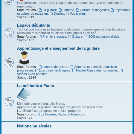
leur entretien. Les cordes, la façon de les monter, leur type en fonction du
répertoire, ...
Sous-forums :
La guitare
,
Lutherie
,
Cordes et magasins
,
Ergonomie
et bobos du musicien
,
Ongles
,
Vos projets
Sujets :
619
Espace débutants
Tout ce que vous avez toujours voulu poser comme question sur la guitare
classique et la notation musicale sans jamais avoir osé
Sous-forums :
Premiers essais
,
Guitare
,
SOS ou besoin d'aide
Sujets :
102
Apprentissage et enseignement de la guitare
Sous-forums :
Leçons de guitare
,
Astuces et conseils pour bien
progresser
,
Exercices techniques
,
Master Class des forumistes
,
Vidéos avec partition
Sujets :
1644
La méthode à Paulo
Méthode pour enfants dès 6 ans.
Apprendre de la guitare classique n'a jamais été aussi facile.
La difficulté est progressive et bien préparée.
Sous-forum :
La Guitare, Paulo da Fontoura
Sujets :
74
Notions musicales