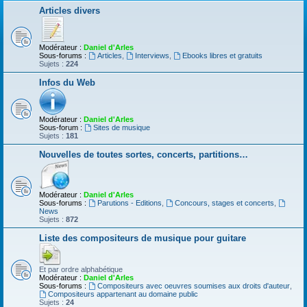
Articles divers
Modérateur :
Daniel d'Arles
Sous-forums :
Articles
,
Interviews
,
Ebooks libres et gratuits
Sujets :
224
Infos du Web
Modérateur :
Daniel d'Arles
Sous-forum :
Sites de musique
Sujets :
181
Nouvelles de toutes sortes, concerts, partitions…
Modérateur :
Daniel d'Arles
Sous-forums :
Parutions - Editions
,
Concours, stages et concerts
,
News
Sujets :
872
Liste des compositeurs de musique pour guitare
Et par ordre alphabétique
Modérateur :
Daniel d'Arles
Sous-forums :
Compositeurs avec oeuvres soumises aux droits d'auteur
,
Compositeurs appartenant au domaine public
Sujets :
24