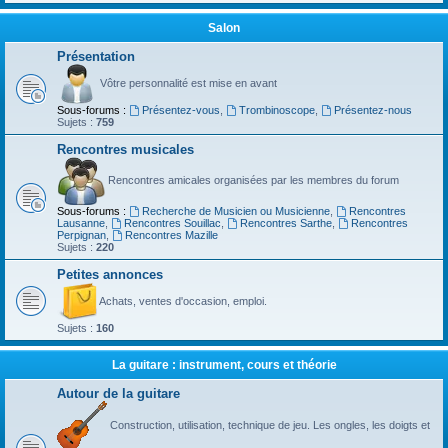
Salon
Présentation
Vôtre personnalité est mise en avant
Sous-forums :
Présentez-vous
,
Trombinoscope
,
Présentez-nous
Sujets :
759
Rencontres musicales
Rencontres amicales organisées par les membres du forum
Sous-forums :
Recherche de Musicien ou Musicienne
,
Rencontres
Lausanne
,
Rencontres Souillac
,
Rencontres Sarthe
,
Rencontres
Perpignan
,
Rencontres Mazille
Sujets :
220
Petites annonces
Achats, ventes d'occasion, emploi.
Sujets :
160
La guitare : instrument, cours et théorie
Autour de la guitare
Construction, utilisation, technique de jeu. Les ongles, les doigts et