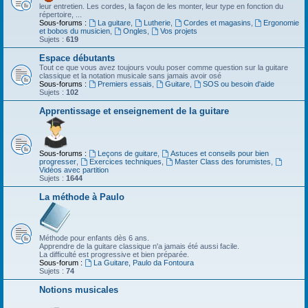
leur entretien. Les cordes, la façon de les monter, leur type en fonction du
répertoire, ...
Sous-forums :
La guitare
,
Lutherie
,
Cordes et magasins
,
Ergonomie
et bobos du musicien
,
Ongles
,
Vos projets
Sujets :
619
Espace débutants
Tout ce que vous avez toujours voulu poser comme question sur la guitare
classique et la notation musicale sans jamais avoir osé
Sous-forums :
Premiers essais
,
Guitare
,
SOS ou besoin d'aide
Sujets :
102
Apprentissage et enseignement de la guitare
Sous-forums :
Leçons de guitare
,
Astuces et conseils pour bien
progresser
,
Exercices techniques
,
Master Class des forumistes
,
Vidéos avec partition
Sujets :
1644
La méthode à Paulo
Méthode pour enfants dès 6 ans.
Apprendre de la guitare classique n'a jamais été aussi facile.
La difficulté est progressive et bien préparée.
Sous-forum :
La Guitare, Paulo da Fontoura
Sujets :
74
Notions musicales