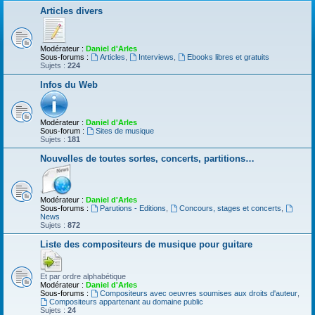
Articles divers
Modérateur :
Daniel d'Arles
Sous-forums :
Articles
,
Interviews
,
Ebooks libres et gratuits
Sujets :
224
Infos du Web
Modérateur :
Daniel d'Arles
Sous-forum :
Sites de musique
Sujets :
181
Nouvelles de toutes sortes, concerts, partitions…
Modérateur :
Daniel d'Arles
Sous-forums :
Parutions - Editions
,
Concours, stages et concerts
,
News
Sujets :
872
Liste des compositeurs de musique pour guitare
Et par ordre alphabétique
Modérateur :
Daniel d'Arles
Sous-forums :
Compositeurs avec oeuvres soumises aux droits d'auteur
,
Compositeurs appartenant au domaine public
Sujets :
24