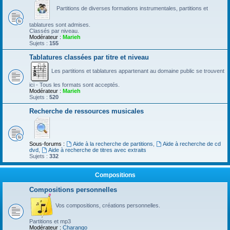
Partitions de diverses formations instrumentales, partitions et
tablatures sont admises.
Classés par niveau.
Modérateur :
Marieh
Sujets :
155
Tablatures classées par titre et niveau
Les partitions et tablatures appartenant au domaine public se trouvent
ici - Tous les formats sont acceptés.
Modérateur :
Marieh
Sujets :
520
Recherche de ressources musicales
Sous-forums :
Aide à la recherche de partitions
,
Aide à recherche de cd
dvd
,
Aide à recherche de titres avec extraits
Sujets :
332
Compositions
Compositions personnelles
Vos compositions, créations personnelles.
Partitions et mp3
Modérateur :
Charango