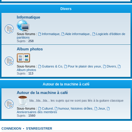
Divers
Informatique
Sous-forums :
Informatique
,
Aide informatique.
,
Logiciels d'édition de
partitions
Sujets :
258
Album photos
Sous-forums :
Guitares & Co
,
Pour le plaisir des yeux
,
Divers
,
Album photos
Sujets :
113
Autour de la machine à café
Autour de la machine à café
bla...bla...bla... les sujets qui ne sont pas liés à la guitare classique
Sous-forums :
Culturel
,
humour, histoires drôles
,
Jeux
,
Anniversaires des membres
Sujets :
1560
CONNEXION
•
S’ENREGISTRER