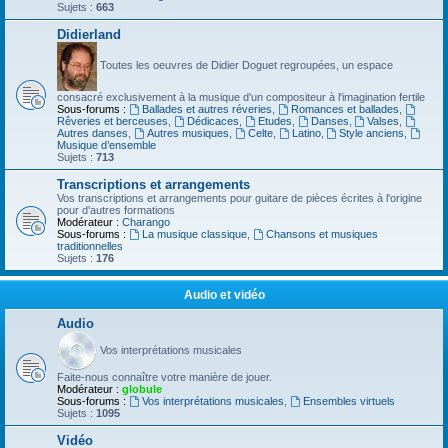
Sujets :
663
Didierland
Toutes les oeuvres de Didier Doguet regroupées, un espace
consacré exclusivement à la musique d'un compositeur à l'imagination fertile
Sous-forums :
Ballades et autres réveries
,
Romances et ballades
,
Rêveries et berceuses
,
Dédicaces
,
Etudes
,
Danses
,
Valses
,
Autres danses
,
Autres musiques
,
Celte
,
Latino
,
Style anciens
,
Musique d’ensemble
Sujets :
713
Transcriptions et arrangements
Vos transcriptions et arrangements pour guitare de pièces écrites à l'origine
pour d'autres formations
Modérateur :
Charango
Sous-forums :
La musique classique
,
Chansons et musiques
traditionnelles
Sujets :
176
Audio et vidéo
Audio
Vos interprétations musicales
Faite-nous connaître votre manière de jouer.
Modérateur :
globule
Sous-forums :
Vos interprétations musicales
,
Ensembles virtuels
Sujets :
1095
Vidéo