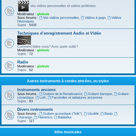
Vos vidéos personnelles et vidéos préférées.
Modérateur :
globule
Sous-forums :
Vos vidéos personnelles
,
Vidéos à gogo
,
Vidéos
Historiques
Sujets :
5435
Techniques d’enregistrement Audio et Vidéo
Comment faites-vous? Avec quels outils?
Modérateur :
globule
Sujets :
72
Radio
Modérateur :
globule
Sujets :
52
Autres instruments à cordes pincées, ou styles
Instruments anciens
Sous-forums :
Guitare de la Renaissance
,
Guitare baroque
,
Guitare
romantique
,
Luth
,
Facsimiles et tablatures anciennes
Sujets :
83
Divers instruments
Sous-forums :
Guitare acoustique ("folk")
,
Ukulélé
,
Banjo
,
Charango
,
Flamenco
,
Balalaïka
Sujets :
117
Infos musicales