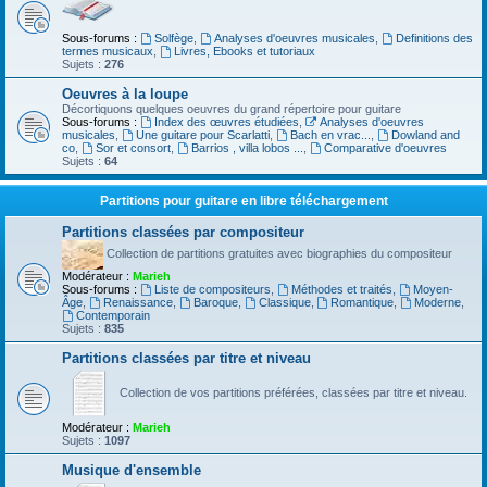
Sous-forums :
Solfège
,
Analyses d'oeuvres musicales
,
Definitions des
termes musicaux
,
Livres, Ebooks et tutoriaux
Sujets :
276
Oeuvres à la loupe
Décortiquons quelques oeuvres du grand répertoire pour guitare
Sous-forums :
Index des œuvres étudiées
,
Analyses d'oeuvres
musicales
,
Une guitare pour Scarlatti
,
Bach en vrac...
,
Dowland and
co
,
Sor et consort
,
Barrios , villa lobos ...
,
Comparative d'oeuvres
Sujets :
64
Partitions pour guitare en libre téléchargement
Partitions classées par compositeur
Collection de partitions gratuites avec biographies du compositeur
Modérateur :
Marieh
Sous-forums :
Liste de compositeurs
,
Méthodes et traités
,
Moyen-
Âge
,
Renaissance
,
Baroque
,
Classique
,
Romantique
,
Moderne
,
Contemporain
Sujets :
835
Partitions classées par titre et niveau
Collection de vos partitions préférées, classées par titre et niveau.
Modérateur :
Marieh
Sujets :
1097
Musique d'ensemble