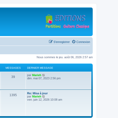
S’enregistrer
Connexion
Nous sommes le jeu. août 06, 2026 2:57 am
MESSAGES
DERNIER MESSAGE
D
V
par
Marieh
M
39
e
o
dim. mai 07, 2023 2:56 pm
r
i
e
n
r
i
l
s
e
e
D
Re: Misa à jour
r
d
M
1395
e
V
par
Marieh
s
m
e
r
o
ven. juin 12, 2026 10:08 am
e
r
e
n
i
s
n
a
i
r
s
i
s
e
l
a
e
g
r
e
g
r
s
m
d
e
m
e