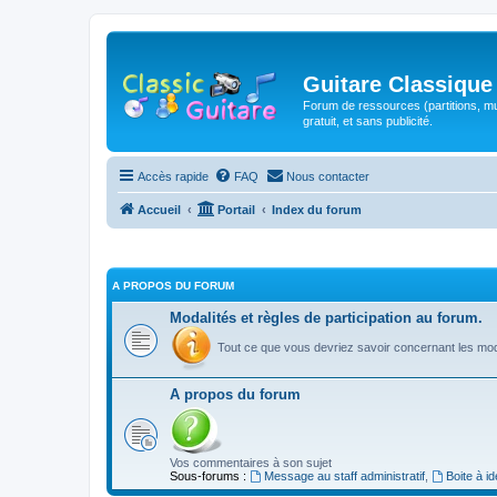
Guitare Classique
Forum de ressources (partitions, mu
gratuit, et sans publicité.
Accès rapide
FAQ
Nous contacter
Accueil
Portail
Index du forum
A PROPOS DU FORUM
Modalités et règles de participation au forum.
Tout ce que vous devriez savoir concernant les moda
A propos du forum
Vos commentaires à son sujet
Sous-forums :
Message au staff administratif
,
Boite à i