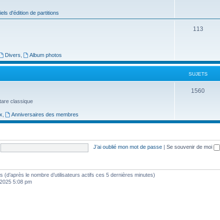
j
iels d'édition de partitions
e
S
113
t
u
s
j
Divers
,
Album photos
e
SUJETS
t
S
1560
s
uitare classique
u
x
,
Anniversaires des membres
j
e
t
J’ai oublié mon mot de passe
|
Se souvenir de moi
s
ités (d’après le nombre d’utilisateurs actifs ces 5 dernières minutes)
, 2025 5:08 pm