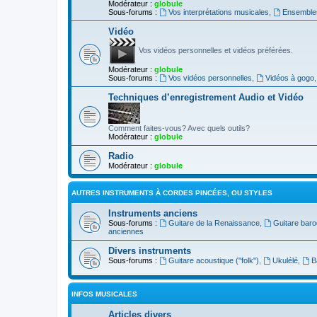
Modérateur :
globule
Sous-forums :
Vos interprétations musicales
,
Ensembles
Vidéo
Vos vidéos personnelles et vidéos préférées.
Modérateur :
globule
Sous-forums :
Vos vidéos personnelles
,
Vidéos à gogo
Techniques d’enregistrement Audio et Vidéo
Comment faites-vous? Avec quels outils?
Modérateur :
globule
Radio
Modérateur :
globule
AUTRES INSTRUMENTS À CORDES PINCÉES, OU STYLES
Instruments anciens
Sous-forums :
Guitare de la Renaissance
,
Guitare bar
anciennes
Divers instruments
Sous-forums :
Guitare acoustique ("folk")
,
Ukulélé
,
B
INFOS MUSICALES
Articles divers