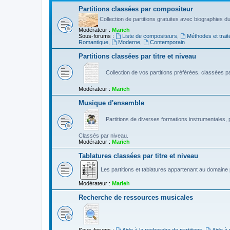
Partitions classées par compositeur
Collection de partitions gratuites avec biographies 
Modérateur :
Marieh
Sous-forums :
Liste de compositeurs
,
Méthodes et trait
Romantique
,
Moderne
,
Contemporain
Partitions classées par titre et niveau
Collection de vos partitions préférées, classées par
Modérateur :
Marieh
Musique d'ensemble
Partitions de diverses formations instrumentales, p
Classés par niveau.
Modérateur :
Marieh
Tablatures classées par titre et niveau
Les partitions et tablatures appartenant au domaine p
Modérateur :
Marieh
Recherche de ressources musicales
Sous-forums :
Aide à la recherche de partitions
,
Aide à