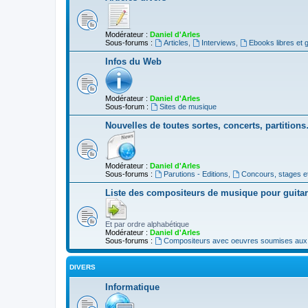
Modérateur :
Daniel d'Arles
Sous-forums :
Articles
,
Interviews
,
Ebooks libres et g
Infos du Web
Modérateur :
Daniel d'Arles
Sous-forum :
Sites de musique
Nouvelles de toutes sortes, concerts, partition
Modérateur :
Daniel d'Arles
Sous-forums :
Parutions - Editions
,
Concours, stages e
Liste des compositeurs de musique pour guita
Et par ordre alphabétique
Modérateur :
Daniel d'Arles
Sous-forums :
Compositeurs avec oeuvres soumises aux d
DIVERS
Informatique