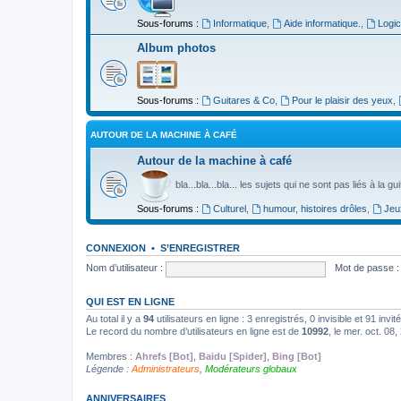
Sous-forums :
Informatique
,
Aide informatique.
,
Logic
Album photos
Sous-forums :
Guitares & Co
,
Pour le plaisir des yeux
,
AUTOUR DE LA MACHINE À CAFÉ
Autour de la machine à café
bla...bla...bla... les sujets qui ne sont pas liés à la g
Sous-forums :
Culturel
,
humour, histoires drôles
,
Jeu
CONNEXION
•
S’ENREGISTRER
Nom d’utilisateur :
Mot de passe :
QUI EST EN LIGNE
Au total il y a
94
utilisateurs en ligne : 3 enregistrés, 0 invisible et 91 inv
Le record du nombre d’utilisateurs en ligne est de
10992
, le mer. oct. 08
Membres :
Ahrefs [Bot]
,
Baidu [Spider]
,
Bing [Bot]
Légende :
Administrateurs
,
Modérateurs globaux
ANNIVERSAIRES