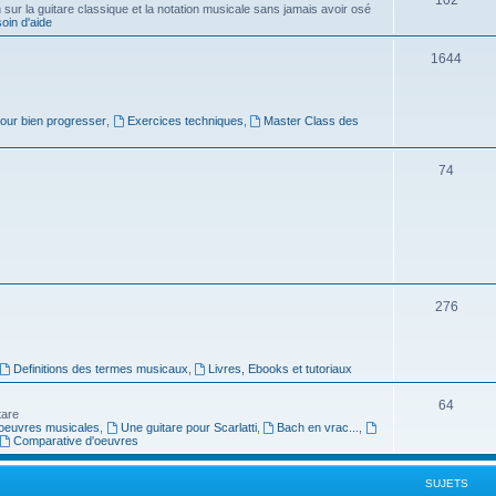
ur la guitare classique et la notation musicale sans jamais avoir osé
in d'aide
u
s
j
S
1644
e
u
t
j
pour bien progresser
,
Exercices techniques
,
Master Class des
s
e
S
74
t
u
s
j
e
t
S
276
s
u
j
Definitions des termes musicaux
,
Livres, Ebooks et tutoriaux
e
S
64
tare
t
oeuvres musicales
,
Une guitare pour Scarlatti
,
Bach en vrac...
,
u
Comparative d'oeuvres
s
j
SUJETS
e