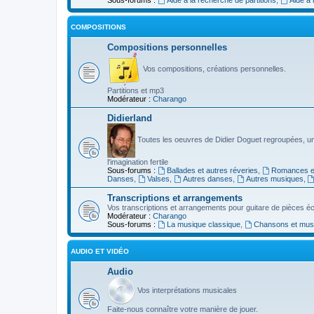
COMPOSITIONS
Compositions personnelles
Vos compositions, créations personnelles.
Partitions et mp3
Modérateur :
Charango
Didierland
Toutes les oeuvres de Didier Doguet regroupées, u
l'imagination fertile
Sous-forums :
Ballades et autres réveries
,
Romances et
Danses
,
Valses
,
Autres danses
,
Autres musiques
,
Transcriptions et arrangements
Vos transcriptions et arrangements pour guitare de pièces écr
Modérateur :
Charango
Sous-forums :
La musique classique
,
Chansons et musiq
AUDIO ET VIDÉO
Audio
Vos interprétations musicales
Faite-nous connaître votre manière de jouer.