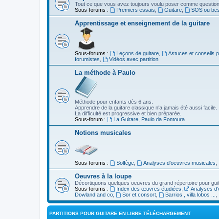
Tout ce que vous avez toujours voulu poser comme question s
Sous-forums :
Premiers essais
,
Guitare
,
SOS ou beso
Apprentissage et enseignement de la guitare
Sous-forums :
Leçons de guitare
,
Astuces et conseils 
forumistes
,
Vidéos avec partition
La méthode à Paulo
Méthode pour enfants dès 6 ans.
Apprendre de la guitare classique n'a jamais été aussi facile.
La difficulté est progressive et bien préparée.
Sous-forum :
La Guitare, Paulo da Fontoura
Notions musicales
Sous-forums :
Solfège
,
Analyses d'oeuvres musicales
,
Oeuvres à la loupe
Décortiquons quelques oeuvres du grand répertoire pour gui
Sous-forums :
Index des œuvres étudiées
,
Analyses d'
Dowland and co
,
Sor et consort
,
Barrios , villa lobos ...
,
PARTITIONS POUR GUITARE EN LIBRE TÉLÉCHARGEMENT