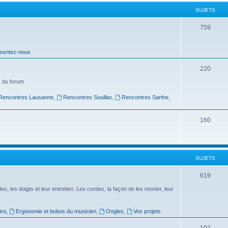
t
SUJETS
s
S
759
u
sentez-nous
j
e
S
220
t
u
 du forum
s
j
Rencontres Lausanne
,
Rencontres Souillac
,
Rencontres Sarthe
,
e
S
160
t
u
s
j
SUJETS
e
t
S
619
s
u
es, les doigts et leur entretien. Les cordes, la façon de les monter, leur
j
ins
,
Ergonomie et bobos du musicien
,
Ongles
,
Vos projets
e
S
102
t