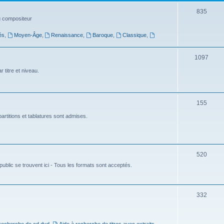
t
S
835
du compositeur
s
u
és
,
Moyen-Âge
,
Renaissance
,
Baroque
,
Classique
,
j
e
S
1097
t
u
 titre et niveau.
s
j
e
S
155
t
u
artitions et tablatures sont admises.
s
j
e
S
520
t
ublic se trouvent ici - Tous les formats sont acceptés.
u
s
j
e
S
332
t
u
s
j
 recherche de cd dvd
,
Aide à recherche de titres avec extraits