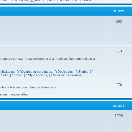
e
SUJETS
t
s
S
663
u
j
e
S
713
t
u
n espace consacré exclusivement à la musique d'un compositeur à
s
j
 ballades
,
Rêveries et berceuses
,
Dédicaces
,
Etudes
,
e
Celte
,
Latino
,
Style anciens
,
Musique d’ensemble
t
S
176
ites à l'origine pour d'autres formations
s
u
ues traditionnelles
j
SUJETS
e
t
S
1095
s
u
j