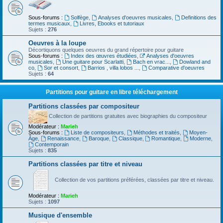
Sous-forums :
Solfège
,
Analyses d'oeuvres musicales
,
Definitions des
termes musicaux
,
Livres, Ebooks et tutoriaux
Sujets :
276
Oeuvres à la loupe
Décortiquons quelques oeuvres du grand répertoire pour guitare
Sous-forums :
Index des œuvres étudiées
,
Analyses d'oeuvres
musicales
,
Une guitare pour Scarlatti
,
Bach en vrac...
,
Dowland and
co
,
Sor et consort
,
Barrios , villa lobos ...
,
Comparative d'oeuvres
Sujets :
64
Partitions pour guitare en libre téléchargement
Partitions classées par compositeur
Collection de partitions gratuites avec biographies du compositeur
Modérateur :
Marieh
Sous-forums :
Liste de compositeurs
,
Méthodes et traités
,
Moyen-
Âge
,
Renaissance
,
Baroque
,
Classique
,
Romantique
,
Moderne
,
Contemporain
Sujets :
835
Partitions classées par titre et niveau
Collection de vos partitions préférées, classées par titre et niveau.
Modérateur :
Marieh
Sujets :
1097
Musique d'ensemble