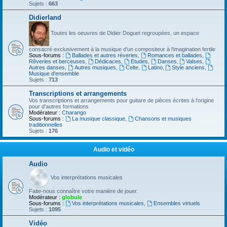
Sujets :
663
Didierland
Toutes les oeuvres de Didier Doguet regroupées, un espace
consacré exclusivement à la musique d'un compositeur à l'imagination fertile
Sous-forums :
Ballades et autres réveries
,
Romances et ballades
,
Rêveries et berceuses
,
Dédicaces
,
Etudes
,
Danses
,
Valses
,
Autres danses
,
Autres musiques
,
Celte
,
Latino
,
Style anciens
,
Musique d’ensemble
Sujets :
713
Transcriptions et arrangements
Vos transcriptions et arrangements pour guitare de pièces écrites à l'origine
pour d'autres formations
Modérateur :
Charango
Sous-forums :
La musique classique
,
Chansons et musiques
traditionnelles
Sujets :
176
Audio et vidéo
Audio
Vos interprétations musicales
Faite-nous connaître votre manière de jouer.
Modérateur :
globule
Sous-forums :
Vos interprétations musicales
,
Ensembles virtuels
Sujets :
1095
Vidéo