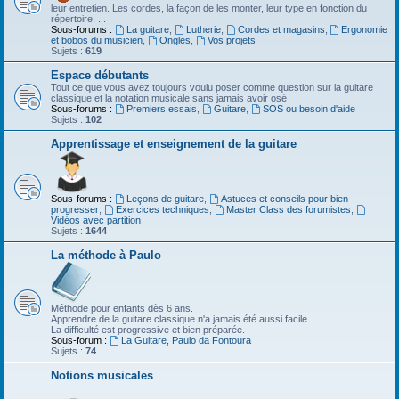
leur entretien. Les cordes, la façon de les monter, leur type en fonction du
répertoire, ...
Sous-forums :
La guitare
,
Lutherie
,
Cordes et magasins
,
Ergonomie
et bobos du musicien
,
Ongles
,
Vos projets
Sujets :
619
Espace débutants
Tout ce que vous avez toujours voulu poser comme question sur la guitare
classique et la notation musicale sans jamais avoir osé
Sous-forums :
Premiers essais
,
Guitare
,
SOS ou besoin d'aide
Sujets :
102
Apprentissage et enseignement de la guitare
Sous-forums :
Leçons de guitare
,
Astuces et conseils pour bien
progresser
,
Exercices techniques
,
Master Class des forumistes
,
Vidéos avec partition
Sujets :
1644
La méthode à Paulo
Méthode pour enfants dès 6 ans.
Apprendre de la guitare classique n'a jamais été aussi facile.
La difficulté est progressive et bien préparée.
Sous-forum :
La Guitare, Paulo da Fontoura
Sujets :
74
Notions musicales