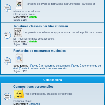
Partitions de diverses formations instrumentales, partitions et
tablatures sont admises.
Classés par niveau.
Modérateur :
Marieh
Sujets :
155
Tablatures classées par titre et niveau
Les partitions et tablatures appartenant au domaine public se trouvent
ici - Tous les formats sont acceptés.
Modérateur :
Marieh
Sujets :
520
Recherche de ressources musicales
Sous-forums :
Aide à la recherche de partitions
,
Aide à recherche de cd
dvd
,
Aide à recherche de titres avec extraits
Sujets :
332
Compositions
Compositions personnelles
Vos compositions, créations personnelles.
Partitions et mp3
Modérateur :
Charango