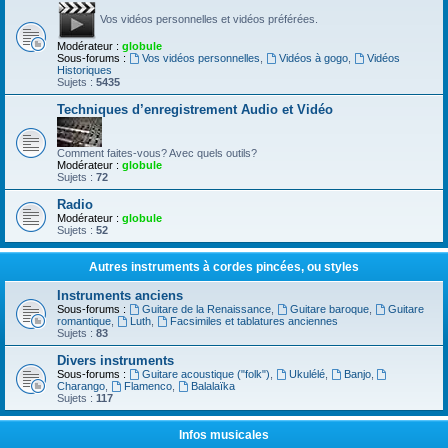
Vos vidéos personnelles et vidéos préférées.
Modérateur :
globule
Sous-forums :
Vos vidéos personnelles
,
Vidéos à gogo
,
Vidéos
Historiques
Sujets :
5435
Techniques d’enregistrement Audio et Vidéo
Comment faites-vous? Avec quels outils?
Modérateur :
globule
Sujets :
72
Radio
Modérateur :
globule
Sujets :
52
Autres instruments à cordes pincées, ou styles
Instruments anciens
Sous-forums :
Guitare de la Renaissance
,
Guitare baroque
,
Guitare
romantique
,
Luth
,
Facsimiles et tablatures anciennes
Sujets :
83
Divers instruments
Sous-forums :
Guitare acoustique ("folk")
,
Ukulélé
,
Banjo
,
Charango
,
Flamenco
,
Balalaïka
Sujets :
117
Infos musicales