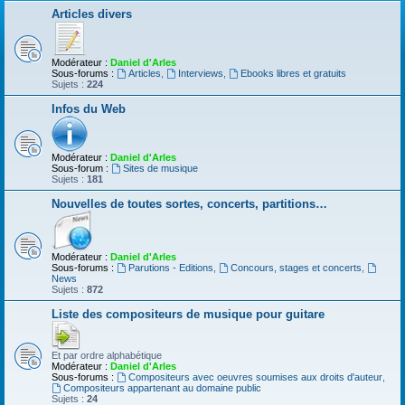
Articles divers
Modérateur :
Daniel d'Arles
Sous-forums :
Articles
,
Interviews
,
Ebooks libres et gratuits
Sujets :
224
Infos du Web
Modérateur :
Daniel d'Arles
Sous-forum :
Sites de musique
Sujets :
181
Nouvelles de toutes sortes, concerts, partitions…
Modérateur :
Daniel d'Arles
Sous-forums :
Parutions - Editions
,
Concours, stages et concerts
,
News
Sujets :
872
Liste des compositeurs de musique pour guitare
Et par ordre alphabétique
Modérateur :
Daniel d'Arles
Sous-forums :
Compositeurs avec oeuvres soumises aux droits d'auteur
,
Compositeurs appartenant au domaine public
Sujets :
24