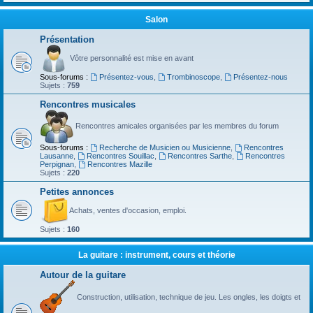
Salon
Présentation
Vôtre personnalité est mise en avant
Sous-forums :
Présentez-vous
,
Trombinoscope
,
Présentez-nous
Sujets :
759
Rencontres musicales
Rencontres amicales organisées par les membres du forum
Sous-forums :
Recherche de Musicien ou Musicienne
,
Rencontres
Lausanne
,
Rencontres Souillac
,
Rencontres Sarthe
,
Rencontres
Perpignan
,
Rencontres Mazille
Sujets :
220
Petites annonces
Achats, ventes d'occasion, emploi.
Sujets :
160
La guitare : instrument, cours et théorie
Autour de la guitare
Construction, utilisation, technique de jeu. Les ongles, les doigts et