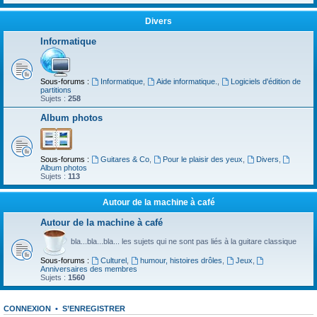
Divers
Informatique
Sous-forums :
Informatique
,
Aide informatique.
,
Logiciels d'édition de
partitions
Sujets :
258
Album photos
Sous-forums :
Guitares & Co
,
Pour le plaisir des yeux
,
Divers
,
Album photos
Sujets :
113
Autour de la machine à café
Autour de la machine à café
bla...bla...bla... les sujets qui ne sont pas liés à la guitare classique
Sous-forums :
Culturel
,
humour, histoires drôles
,
Jeux
,
Anniversaires des membres
Sujets :
1560
CONNEXION
•
S’ENREGISTRER