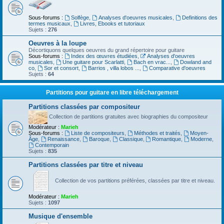
Sous-forums :
Solfège
,
Analyses d'oeuvres musicales
,
Definitions des
termes musicaux
,
Livres, Ebooks et tutoriaux
Sujets :
276
Oeuvres à la loupe
Décortiquons quelques oeuvres du grand répertoire pour guitare
Sous-forums :
Index des œuvres étudiées
,
Analyses d'oeuvres
musicales
,
Une guitare pour Scarlatti
,
Bach en vrac...
,
Dowland and
co
,
Sor et consort
,
Barrios , villa lobos ...
,
Comparative d'oeuvres
Sujets :
64
Partitions pour guitare en libre téléchargement
Partitions classées par compositeur
Collection de partitions gratuites avec biographies du compositeur
Modérateur :
Marieh
Sous-forums :
Liste de compositeurs
,
Méthodes et traités
,
Moyen-
Âge
,
Renaissance
,
Baroque
,
Classique
,
Romantique
,
Moderne
,
Contemporain
Sujets :
835
Partitions classées par titre et niveau
Collection de vos partitions préférées, classées par titre et niveau.
Modérateur :
Marieh
Sujets :
1097
Musique d'ensemble