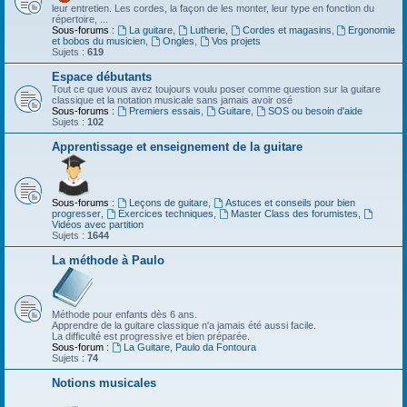
leur entretien. Les cordes, la façon de les monter, leur type en fonction du
répertoire, ...
Sous-forums :
La guitare
,
Lutherie
,
Cordes et magasins
,
Ergonomie
et bobos du musicien
,
Ongles
,
Vos projets
Sujets :
619
Espace débutants
Tout ce que vous avez toujours voulu poser comme question sur la guitare
classique et la notation musicale sans jamais avoir osé
Sous-forums :
Premiers essais
,
Guitare
,
SOS ou besoin d'aide
Sujets :
102
Apprentissage et enseignement de la guitare
Sous-forums :
Leçons de guitare
,
Astuces et conseils pour bien
progresser
,
Exercices techniques
,
Master Class des forumistes
,
Vidéos avec partition
Sujets :
1644
La méthode à Paulo
Méthode pour enfants dès 6 ans.
Apprendre de la guitare classique n'a jamais été aussi facile.
La difficulté est progressive et bien préparée.
Sous-forum :
La Guitare, Paulo da Fontoura
Sujets :
74
Notions musicales