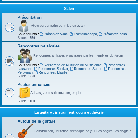
Salon
Présentation
Vôtre personnalité est mise en avant
Sous-forums :
Présentez-vous
,
Trombinoscope
,
Présentez-nous
Sujets :
759
Rencontres musicales
Rencontres amicales organisées par les membres du forum
Sous-forums :
Recherche de Musicien ou Musicienne
,
Rencontres
Lausanne
,
Rencontres Souillac
,
Rencontres Sarthe
,
Rencontres
Perpignan
,
Rencontres Mazille
Sujets :
220
Petites annonces
Achats, ventes d'occasion, emploi.
Sujets :
160
La guitare : instrument, cours et théorie
Autour de la guitare
Construction, utilisation, technique de jeu. Les ongles, les doigts et