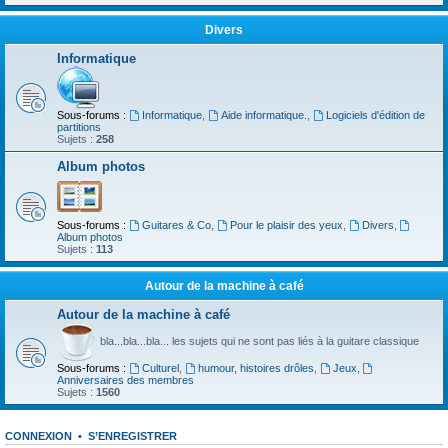
Divers
Informatique
Sous-forums :
Informatique
,
Aide informatique.
,
Logiciels d'édition de
partitions
Sujets :
258
Album photos
Sous-forums :
Guitares & Co
,
Pour le plaisir des yeux
,
Divers
,
Album photos
Sujets :
113
Autour de la machine à café
Autour de la machine à café
bla...bla...bla... les sujets qui ne sont pas liés à la guitare classique
Sous-forums :
Culturel
,
humour, histoires drôles
,
Jeux
,
Anniversaires des membres
Sujets :
1560
CONNEXION
•
S’ENREGISTRER