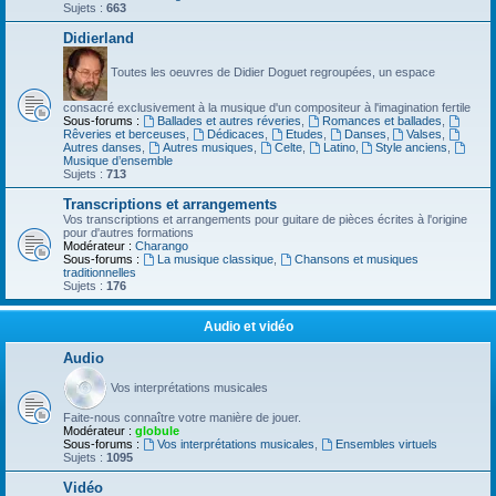
Sujets :
663
Didierland
Toutes les oeuvres de Didier Doguet regroupées, un espace
consacré exclusivement à la musique d'un compositeur à l'imagination fertile
Sous-forums :
Ballades et autres réveries
,
Romances et ballades
,
Rêveries et berceuses
,
Dédicaces
,
Etudes
,
Danses
,
Valses
,
Autres danses
,
Autres musiques
,
Celte
,
Latino
,
Style anciens
,
Musique d’ensemble
Sujets :
713
Transcriptions et arrangements
Vos transcriptions et arrangements pour guitare de pièces écrites à l'origine
pour d'autres formations
Modérateur :
Charango
Sous-forums :
La musique classique
,
Chansons et musiques
traditionnelles
Sujets :
176
Audio et vidéo
Audio
Vos interprétations musicales
Faite-nous connaître votre manière de jouer.
Modérateur :
globule
Sous-forums :
Vos interprétations musicales
,
Ensembles virtuels
Sujets :
1095
Vidéo