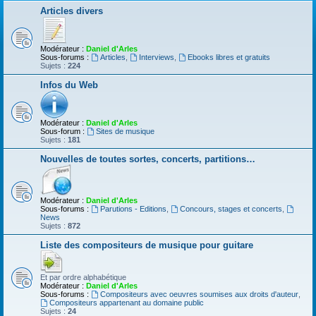
Articles divers
Modérateur :
Daniel d'Arles
Sous-forums :
Articles
,
Interviews
,
Ebooks libres et gratuits
Sujets :
224
Infos du Web
Modérateur :
Daniel d'Arles
Sous-forum :
Sites de musique
Sujets :
181
Nouvelles de toutes sortes, concerts, partitions…
Modérateur :
Daniel d'Arles
Sous-forums :
Parutions - Editions
,
Concours, stages et concerts
,
News
Sujets :
872
Liste des compositeurs de musique pour guitare
Et par ordre alphabétique
Modérateur :
Daniel d'Arles
Sous-forums :
Compositeurs avec oeuvres soumises aux droits d'auteur
,
Compositeurs appartenant au domaine public
Sujets :
24