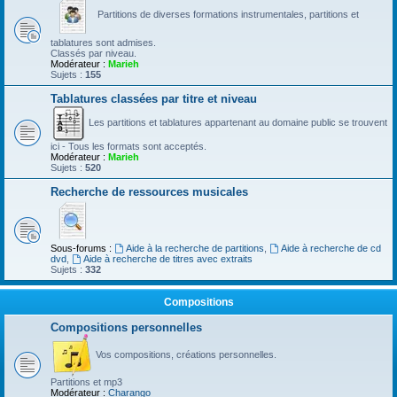
Partitions de diverses formations instrumentales, partitions et
tablatures sont admises.
Classés par niveau.
Modérateur :
Marieh
Sujets :
155
Tablatures classées par titre et niveau
Les partitions et tablatures appartenant au domaine public se trouvent
ici - Tous les formats sont acceptés.
Modérateur :
Marieh
Sujets :
520
Recherche de ressources musicales
Sous-forums :
Aide à la recherche de partitions
,
Aide à recherche de cd
dvd
,
Aide à recherche de titres avec extraits
Sujets :
332
Compositions
Compositions personnelles
Vos compositions, créations personnelles.
Partitions et mp3
Modérateur :
Charango