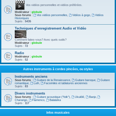
Vos vidéos personnelles et vidéos préférées.
Modérateur :
globule
Sous-forums :
Vos vidéos personnelles
,
Vidéos à gogo
,
Vidéos
Historiques
Sujets :
5435
Techniques d’enregistrement Audio et Vidéo
Comment faites-vous? Avec quels outils?
Modérateur :
globule
Sujets :
72
Radio
Modérateur :
globule
Sujets :
52
Autres instruments à cordes pincées, ou styles
Instruments anciens
Sous-forums :
Guitare de la Renaissance
,
Guitare baroque
,
Guitare
romantique
,
Luth
,
Facsimiles et tablatures anciennes
Sujets :
83
Divers instruments
Sous-forums :
Guitare acoustique ("folk")
,
Ukulélé
,
Banjo
,
Charango
,
Flamenco
,
Balalaïka
Sujets :
117
Infos musicales