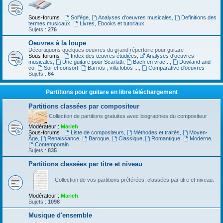
Sous-forums :
Solfège
,
Analyses d'oeuvres musicales
,
Definitions des
termes musicaux
,
Livres, Ebooks et tutoriaux
Sujets :
276
Oeuvres à la loupe
Décortiquons quelques oeuvres du grand répertoire pour guitare
Sous-forums :
Index des œuvres étudiées
,
Analyses d'oeuvres
musicales
,
Une guitare pour Scarlatti
,
Bach en vrac...
,
Dowland and
co
,
Sor et consort
,
Barrios , villa lobos ...
,
Comparative d'oeuvres
Sujets :
64
Partitions pour guitare en libre téléchargement
Partitions classées par compositeur
Collection de partitions gratuites avec biographies du compositeur
Modérateur :
Marieh
Sous-forums :
Liste de compositeurs
,
Méthodes et traités
,
Moyen-
Âge
,
Renaissance
,
Baroque
,
Classique
,
Romantique
,
Moderne
,
Contemporain
Sujets :
835
Partitions classées par titre et niveau
Collection de vos partitions préférées, classées par titre et niveau.
Modérateur :
Marieh
Sujets :
1098
Musique d'ensemble