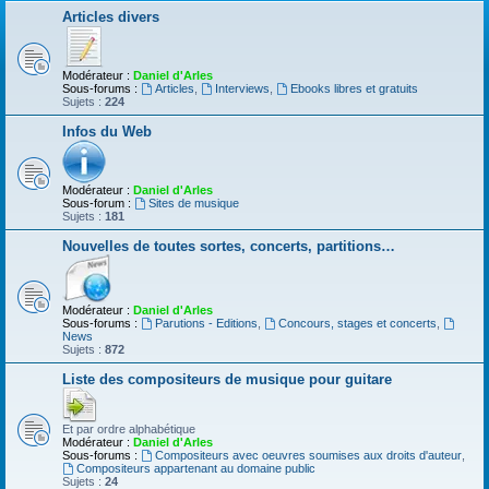
Articles divers
Modérateur :
Daniel d'Arles
Sous-forums :
Articles
,
Interviews
,
Ebooks libres et gratuits
Sujets :
224
Infos du Web
Modérateur :
Daniel d'Arles
Sous-forum :
Sites de musique
Sujets :
181
Nouvelles de toutes sortes, concerts, partitions…
Modérateur :
Daniel d'Arles
Sous-forums :
Parutions - Editions
,
Concours, stages et concerts
,
News
Sujets :
872
Liste des compositeurs de musique pour guitare
Et par ordre alphabétique
Modérateur :
Daniel d'Arles
Sous-forums :
Compositeurs avec oeuvres soumises aux droits d'auteur
,
Compositeurs appartenant au domaine public
Sujets :
24