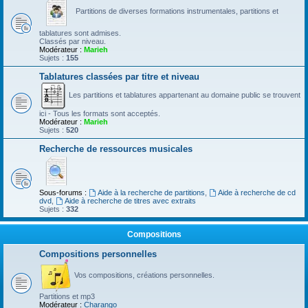
Partitions de diverses formations instrumentales, partitions et
tablatures sont admises.
Classés par niveau.
Modérateur :
Marieh
Sujets :
155
Tablatures classées par titre et niveau
Les partitions et tablatures appartenant au domaine public se trouvent
ici - Tous les formats sont acceptés.
Modérateur :
Marieh
Sujets :
520
Recherche de ressources musicales
Sous-forums :
Aide à la recherche de partitions
,
Aide à recherche de cd
dvd
,
Aide à recherche de titres avec extraits
Sujets :
332
Compositions
Compositions personnelles
Vos compositions, créations personnelles.
Partitions et mp3
Modérateur :
Charango