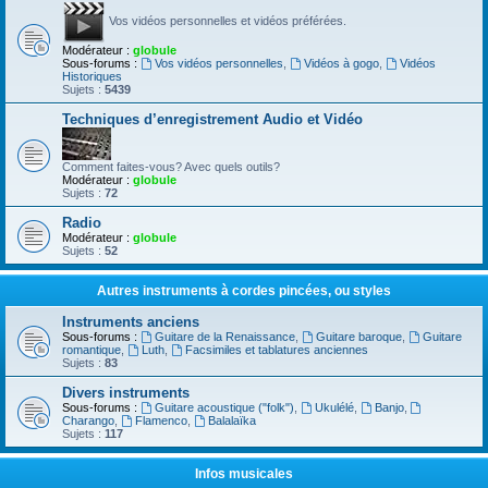
Vos vidéos personnelles et vidéos préférées.
Modérateur :
globule
Sous-forums :
Vos vidéos personnelles
,
Vidéos à gogo
,
Vidéos
Historiques
Sujets :
5439
Techniques d’enregistrement Audio et Vidéo
Comment faites-vous? Avec quels outils?
Modérateur :
globule
Sujets :
72
Radio
Modérateur :
globule
Sujets :
52
Autres instruments à cordes pincées, ou styles
Instruments anciens
Sous-forums :
Guitare de la Renaissance
,
Guitare baroque
,
Guitare
romantique
,
Luth
,
Facsimiles et tablatures anciennes
Sujets :
83
Divers instruments
Sous-forums :
Guitare acoustique ("folk")
,
Ukulélé
,
Banjo
,
Charango
,
Flamenco
,
Balalaïka
Sujets :
117
Infos musicales