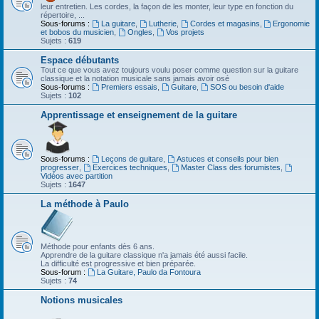
leur entretien. Les cordes, la façon de les monter, leur type en fonction du
répertoire, ...
Sous-forums :
La guitare
,
Lutherie
,
Cordes et magasins
,
Ergonomie
et bobos du musicien
,
Ongles
,
Vos projets
Sujets :
619
Espace débutants
Tout ce que vous avez toujours voulu poser comme question sur la guitare
classique et la notation musicale sans jamais avoir osé
Sous-forums :
Premiers essais
,
Guitare
,
SOS ou besoin d'aide
Sujets :
102
Apprentissage et enseignement de la guitare
Sous-forums :
Leçons de guitare
,
Astuces et conseils pour bien
progresser
,
Exercices techniques
,
Master Class des forumistes
,
Vidéos avec partition
Sujets :
1647
La méthode à Paulo
Méthode pour enfants dès 6 ans.
Apprendre de la guitare classique n'a jamais été aussi facile.
La difficulté est progressive et bien préparée.
Sous-forum :
La Guitare, Paulo da Fontoura
Sujets :
74
Notions musicales