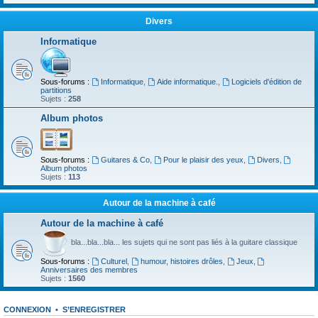
Divers
Informatique
Sous-forums :
Informatique
,
Aide informatique.
,
Logiciels d'édition de
partitions
Sujets :
258
Album photos
Sous-forums :
Guitares & Co
,
Pour le plaisir des yeux
,
Divers
,
Album photos
Sujets :
113
Autour de la machine à café
Autour de la machine à café
bla...bla...bla... les sujets qui ne sont pas liés à la guitare classique
Sous-forums :
Culturel
,
humour, histoires drôles
,
Jeux
,
Anniversaires des membres
Sujets :
1560
CONNEXION
•
S’ENREGISTRER