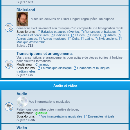
Sujets :
663
Didierland
Toutes les oeuvres de Didier Doguet regroupées, un espace
consacré exclusivement à la musique d'un compositeur à l'imagination fertile
Sous-forums :
Ballades et autres réveries
,
Romances et ballades
,
Rêveries et berceuses
,
Dédicaces
,
Etudes
,
Danses
,
Valses
,
Autres danses
,
Autres musiques
,
Celte
,
Latino
,
Style anciens
,
Musique d’ensemble
Sujets :
713
Transcriptions et arrangements
Vos transcriptions et arrangements pour guitare de pièces écrites à l'origine
pour d'autres formations
Modérateur :
Charango
Sous-forums :
La musique classique
,
Chansons et musiques
traditionnelles
Sujets :
176
Audio et vidéo
Audio
Vos interprétations musicales
Faite-nous connaître votre manière de jouer.
Modérateur :
globule
Sous-forums :
Vos interprétations musicales
,
Ensembles virtuels
Sujets :
1095
Vidéo