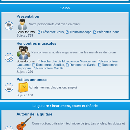
Salon
Présentation
Vôtre personnalité est mise en avant
Sous-forums :
Présentez-vous
,
Trombinoscope
,
Présentez-nous
Sujets :
759
Rencontres musicales
Rencontres amicales organisées par les membres du forum
Sous-forums :
Recherche de Musicien ou Musicienne
,
Rencontres
Lausanne
,
Rencontres Souillac
,
Rencontres Sarthe
,
Rencontres
Perpignan
,
Rencontres Mazille
Sujets :
220
Petites annonces
Achats, ventes d'occasion, emploi.
Sujets :
160
La guitare : instrument, cours et théorie
Autour de la guitare
Construction, utilisation, technique de jeu. Les ongles, les doigts et