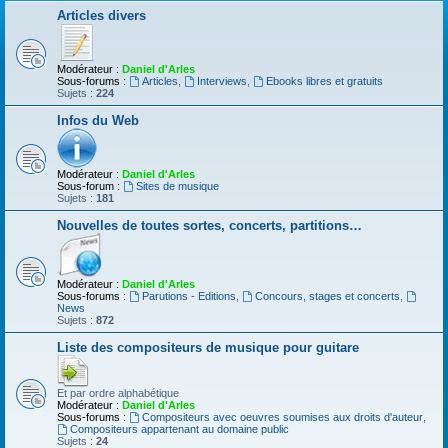
Articles divers
Modérateur :
Daniel d'Arles
Sous-forums :
Articles
,
Interviews
,
Ebooks libres et gratuits
Sujets :
224
Infos du Web
Modérateur :
Daniel d'Arles
Sous-forum :
Sites de musique
Sujets :
181
Nouvelles de toutes sortes, concerts, partitions…
Modérateur :
Daniel d'Arles
Sous-forums :
Parutions - Editions
,
Concours, stages et concerts
,
News
Sujets :
872
Liste des compositeurs de musique pour guitare
Et par ordre alphabétique
Modérateur :
Daniel d'Arles
Sous-forums :
Compositeurs avec oeuvres soumises aux droits d'auteur
,
Compositeurs appartenant au domaine public
Sujets :
24