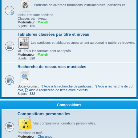
Partitions de diverses formations instrumentales, partitions et
tablatures sont admises.
Classés par niveau.
Modérateur :
Marieh
Sujets :
155
Tablatures classées par titre et niveau
Les partitions et tablatures appartenant au domaine public se trouvent
ici - Tous les formats sont acceptés.
Modérateur :
Marieh
Sujets :
520
Recherche de ressources musicales
Sous-forums :
Aide à la recherche de partitions
,
Aide à recherche de cd
dvd
,
Aide à recherche de titres avec extraits
Sujets :
332
Compositions
Compositions personnelles
Vos compositions, créations personnelles.
Partitions et mp3
Modérateur :
Charango