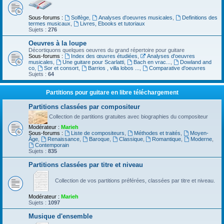
Sous-forums :
Solfège
,
Analyses d'oeuvres musicales
,
Definitions des
termes musicaux
,
Livres, Ebooks et tutoriaux
Sujets :
276
Oeuvres à la loupe
Décortiquons quelques oeuvres du grand répertoire pour guitare
Sous-forums :
Index des œuvres étudiées
,
Analyses d'oeuvres
musicales
,
Une guitare pour Scarlatti
,
Bach en vrac...
,
Dowland and
co
,
Sor et consort
,
Barrios , villa lobos ...
,
Comparative d'oeuvres
Sujets :
64
Partitions pour guitare en libre téléchargement
Partitions classées par compositeur
Collection de partitions gratuites avec biographies du compositeur
Modérateur :
Marieh
Sous-forums :
Liste de compositeurs
,
Méthodes et traités
,
Moyen-
Âge
,
Renaissance
,
Baroque
,
Classique
,
Romantique
,
Moderne
,
Contemporain
Sujets :
835
Partitions classées par titre et niveau
Collection de vos partitions préférées, classées par titre et niveau.
Modérateur :
Marieh
Sujets :
1097
Musique d'ensemble