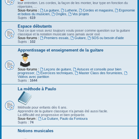
leur entretien. Les cordes, la façon de les monter, leur type en fonction du
répertoire, ...
Sous-forums :
La guitare
,
Lutherie
,
Cordes et magasins
,
Ergonomie
et bobos du musicien
,
Ongles
,
Vos projets
Sujets :
619
Espace débutants
Tout ce que vous avez toujours voulu poser comme question sur la guitare
classique et la notation musicale sans jamais avoir osé
Sous-forums :
Premiers essais
,
Guitare
,
SOS ou besoin d'aide
Sujets :
102
Apprentissage et enseignement de la guitare
Sous-forums :
Leçons de guitare
,
Astuces et conseils pour bien
progresser
,
Exercices techniques
,
Master Class des forumistes
,
Vidéos avec partition
Sujets :
1644
La méthode à Paulo
Méthode pour enfants dès 6 ans.
Apprendre de la guitare classique n'a jamais été aussi facile.
La difficulté est progressive et bien préparée.
Sous-forum :
La Guitare, Paulo da Fontoura
Sujets :
74
Notions musicales