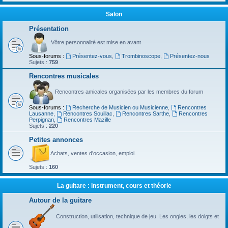
Salon
Présentation
Vôtre personnalité est mise en avant
Sous-forums :
Présentez-vous
,
Trombinoscope
,
Présentez-nous
Sujets :
759
Rencontres musicales
Rencontres amicales organisées par les membres du forum
Sous-forums :
Recherche de Musicien ou Musicienne
,
Rencontres
Lausanne
,
Rencontres Souillac
,
Rencontres Sarthe
,
Rencontres
Perpignan
,
Rencontres Mazille
Sujets :
220
Petites annonces
Achats, ventes d'occasion, emploi.
Sujets :
160
La guitare : instrument, cours et théorie
Autour de la guitare
Construction, utilisation, technique de jeu. Les ongles, les doigts et