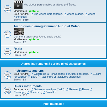
Vos vidéos personnelles et vidéos préférées.
Modérateur :
globule
Sous-forums :
Vos vidéos personnelles
,
Vidéos à gogo
,
Vidéos
Historiques
Sujets :
5435
Techniques d’enregistrement Audio et Vidéo
Comment faites-vous? Avec quels outils?
Modérateur :
globule
Sujets :
72
Radio
Modérateur :
globule
Sujets :
52
Autres instruments à cordes pincées, ou styles
Instruments anciens
Sous-forums :
Guitare de la Renaissance
,
Guitare baroque
,
Guitare
romantique
,
Luth
,
Facsimiles et tablatures anciennes
Sujets :
83
Divers instruments
Sous-forums :
Guitare acoustique ("folk")
,
Ukulélé
,
Banjo
,
Charango
,
Flamenco
,
Balalaïka
Sujets :
117
Infos musicales