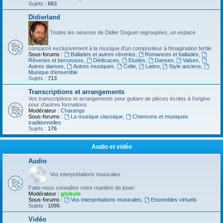
Sujets :
663
Didierland
Toutes les oeuvres de Didier Doguet regroupées, un espace
consacré exclusivement à la musique d'un compositeur à l'imagination fertile
Sous-forums :
Ballades et autres réveries
,
Romances et ballades
,
Rêveries et berceuses
,
Dédicaces
,
Etudes
,
Danses
,
Valses
,
Autres danses
,
Autres musiques
,
Celte
,
Latino
,
Style anciens
,
Musique d’ensemble
Sujets :
713
Transcriptions et arrangements
Vos transcriptions et arrangements pour guitare de pièces écrites à l'origine
pour d'autres formations
Modérateur :
Charango
Sous-forums :
La musique classique
,
Chansons et musiques
traditionnelles
Sujets :
176
Audio et vidéo
Audio
Vos interprétations musicales
Faite-nous connaître votre manière de jouer.
Modérateur :
globule
Sous-forums :
Vos interprétations musicales
,
Ensembles virtuels
Sujets :
1095
Vidéo