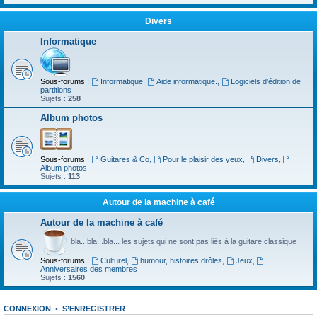
Divers
Informatique
Sous-forums :
Informatique
,
Aide informatique.
,
Logiciels d'édition de
partitions
Sujets :
258
Album photos
Sous-forums :
Guitares & Co
,
Pour le plaisir des yeux
,
Divers
,
Album photos
Sujets :
113
Autour de la machine à café
Autour de la machine à café
bla...bla...bla... les sujets qui ne sont pas liés à la guitare classique
Sous-forums :
Culturel
,
humour, histoires drôles
,
Jeux
,
Anniversaires des membres
Sujets :
1560
CONNEXION
•
S’ENREGISTRER