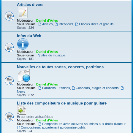
Articles divers
Modérateur :
Daniel d'Arles
Sous-forums :
Articles
,
Interviews
,
Ebooks libres et gratuits
Sujets :
224
Infos du Web
Modérateur :
Daniel d'Arles
Sous-forum :
Sites de musique
Sujets :
181
Nouvelles de toutes sortes, concerts, partitions…
Modérateur :
Daniel d'Arles
Sous-forums :
Parutions - Editions
,
Concours, stages et concerts
,
News
Sujets :
872
Liste des compositeurs de musique pour guitare
Et par ordre alphabétique
Modérateur :
Daniel d'Arles
Sous-forums :
Compositeurs avec oeuvres soumises aux droits d'auteur
,
Compositeurs appartenant au domaine public
Sujets :
24