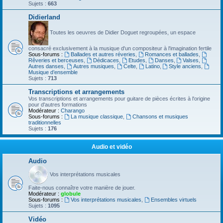
Sujets :
663
Didierland
Toutes les oeuvres de Didier Doguet regroupées, un espace
consacré exclusivement à la musique d'un compositeur à l'imagination fertile
Sous-forums :
Ballades et autres réveries
,
Romances et ballades
,
Rêveries et berceuses
,
Dédicaces
,
Etudes
,
Danses
,
Valses
,
Autres danses
,
Autres musiques
,
Celte
,
Latino
,
Style anciens
,
Musique d’ensemble
Sujets :
713
Transcriptions et arrangements
Vos transcriptions et arrangements pour guitare de pièces écrites à l'origine
pour d'autres formations
Modérateur :
Charango
Sous-forums :
La musique classique
,
Chansons et musiques
traditionnelles
Sujets :
176
Audio et vidéo
Audio
Vos interprétations musicales
Faite-nous connaître votre manière de jouer.
Modérateur :
globule
Sous-forums :
Vos interprétations musicales
,
Ensembles virtuels
Sujets :
1095
Vidéo