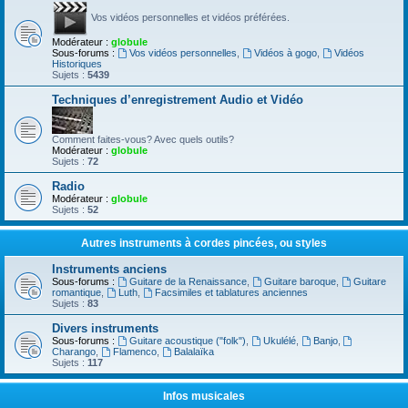
Vos vidéos personnelles et vidéos préférées.
Modérateur :
globule
Sous-forums :
Vos vidéos personnelles
,
Vidéos à gogo
,
Vidéos
Historiques
Sujets :
5439
Techniques d’enregistrement Audio et Vidéo
Comment faites-vous? Avec quels outils?
Modérateur :
globule
Sujets :
72
Radio
Modérateur :
globule
Sujets :
52
Autres instruments à cordes pincées, ou styles
Instruments anciens
Sous-forums :
Guitare de la Renaissance
,
Guitare baroque
,
Guitare
romantique
,
Luth
,
Facsimiles et tablatures anciennes
Sujets :
83
Divers instruments
Sous-forums :
Guitare acoustique ("folk")
,
Ukulélé
,
Banjo
,
Charango
,
Flamenco
,
Balalaïka
Sujets :
117
Infos musicales