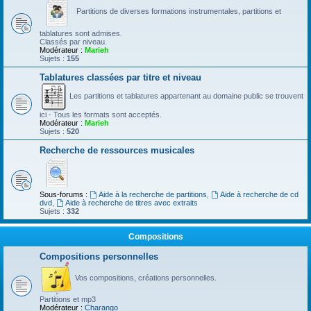
Partitions de diverses formations instrumentales, partitions et
tablatures sont admises.
Classés par niveau.
Modérateur :
Marieh
Sujets :
155
Tablatures classées par titre et niveau
Les partitions et tablatures appartenant au domaine public se trouvent
ici - Tous les formats sont acceptés.
Modérateur :
Marieh
Sujets :
520
Recherche de ressources musicales
Sous-forums :
Aide à la recherche de partitions
,
Aide à recherche de cd
dvd
,
Aide à recherche de titres avec extraits
Sujets :
332
Compositions
Compositions personnelles
Vos compositions, créations personnelles.
Partitions et mp3
Modérateur :
Charango