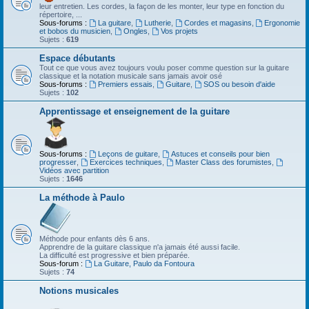
leur entretien. Les cordes, la façon de les monter, leur type en fonction du
répertoire, ...
Sous-forums :
La guitare
,
Lutherie
,
Cordes et magasins
,
Ergonomie
et bobos du musicien
,
Ongles
,
Vos projets
Sujets :
619
Espace débutants
Tout ce que vous avez toujours voulu poser comme question sur la guitare
classique et la notation musicale sans jamais avoir osé
Sous-forums :
Premiers essais
,
Guitare
,
SOS ou besoin d'aide
Sujets :
102
Apprentissage et enseignement de la guitare
Sous-forums :
Leçons de guitare
,
Astuces et conseils pour bien
progresser
,
Exercices techniques
,
Master Class des forumistes
,
Vidéos avec partition
Sujets :
1646
La méthode à Paulo
Méthode pour enfants dès 6 ans.
Apprendre de la guitare classique n'a jamais été aussi facile.
La difficulté est progressive et bien préparée.
Sous-forum :
La Guitare, Paulo da Fontoura
Sujets :
74
Notions musicales