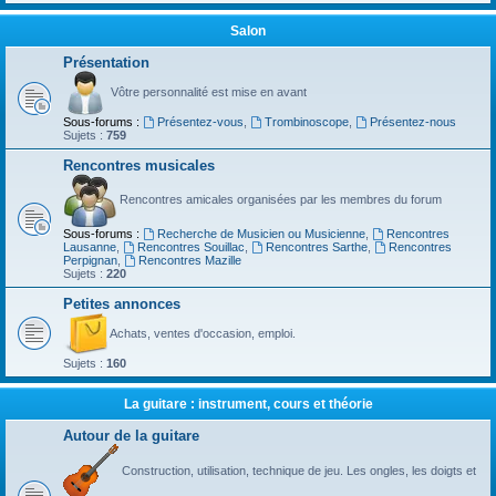
Salon
Présentation
Vôtre personnalité est mise en avant
Sous-forums :
Présentez-vous
,
Trombinoscope
,
Présentez-nous
Sujets :
759
Rencontres musicales
Rencontres amicales organisées par les membres du forum
Sous-forums :
Recherche de Musicien ou Musicienne
,
Rencontres
Lausanne
,
Rencontres Souillac
,
Rencontres Sarthe
,
Rencontres
Perpignan
,
Rencontres Mazille
Sujets :
220
Petites annonces
Achats, ventes d'occasion, emploi.
Sujets :
160
La guitare : instrument, cours et théorie
Autour de la guitare
Construction, utilisation, technique de jeu. Les ongles, les doigts et