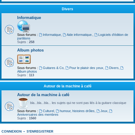
Divers
Informatique
Sous-forums :
Informatique
,
Aide informatique.
,
Logiciels d'édition de
partitions
Sujets :
258
Album photos
Sous-forums :
Guitares & Co
,
Pour le plaisir des yeux
,
Divers
,
Album photos
Sujets :
113
Autour de la machine à café
Autour de la machine à café
bla...bla...bla... les sujets qui ne sont pas liés à la guitare classique
Sous-forums :
Culturel
,
humour, histoires drôles
,
Jeux
,
Anniversaires des membres
Sujets :
1560
CONNEXION
•
S’ENREGISTRER