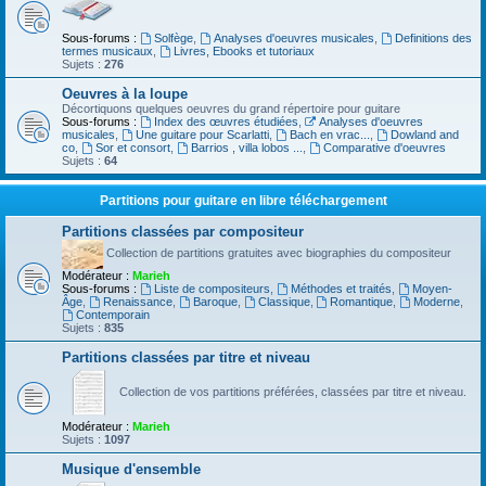
Sous-forums :
Solfège
,
Analyses d'oeuvres musicales
,
Definitions des
termes musicaux
,
Livres, Ebooks et tutoriaux
Sujets :
276
Oeuvres à la loupe
Décortiquons quelques oeuvres du grand répertoire pour guitare
Sous-forums :
Index des œuvres étudiées
,
Analyses d'oeuvres
musicales
,
Une guitare pour Scarlatti
,
Bach en vrac...
,
Dowland and
co
,
Sor et consort
,
Barrios , villa lobos ...
,
Comparative d'oeuvres
Sujets :
64
Partitions pour guitare en libre téléchargement
Partitions classées par compositeur
Collection de partitions gratuites avec biographies du compositeur
Modérateur :
Marieh
Sous-forums :
Liste de compositeurs
,
Méthodes et traités
,
Moyen-
Âge
,
Renaissance
,
Baroque
,
Classique
,
Romantique
,
Moderne
,
Contemporain
Sujets :
835
Partitions classées par titre et niveau
Collection de vos partitions préférées, classées par titre et niveau.
Modérateur :
Marieh
Sujets :
1097
Musique d'ensemble