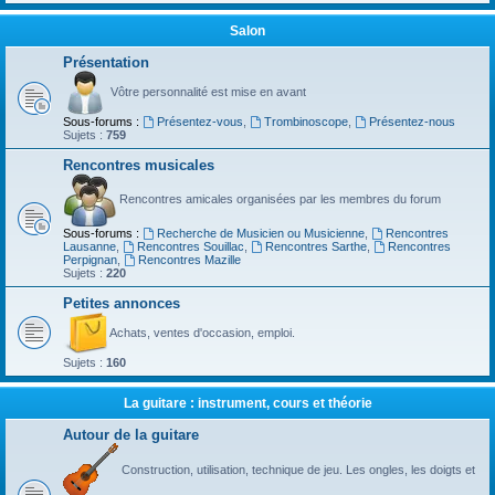
Salon
Présentation
Vôtre personnalité est mise en avant
Sous-forums :
Présentez-vous
,
Trombinoscope
,
Présentez-nous
Sujets :
759
Rencontres musicales
Rencontres amicales organisées par les membres du forum
Sous-forums :
Recherche de Musicien ou Musicienne
,
Rencontres
Lausanne
,
Rencontres Souillac
,
Rencontres Sarthe
,
Rencontres
Perpignan
,
Rencontres Mazille
Sujets :
220
Petites annonces
Achats, ventes d'occasion, emploi.
Sujets :
160
La guitare : instrument, cours et théorie
Autour de la guitare
Construction, utilisation, technique de jeu. Les ongles, les doigts et