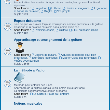
leur entretien. Les cordes, la façon de les monter, leur type en fonction du
répertoire, ...
Sous-forums :
La guitare
,
Lutherie
,
Cordes et magasins
,
Ergonomie
et bobos du musicien
,
Ongles
,
Vos projets
Sujets :
619
Espace débutants
Tout ce que vous avez toujours voulu poser comme question sur la guitare
classique et la notation musicale sans jamais avoir osé
Sous-forums :
Premiers essais
,
Guitare
,
SOS ou besoin d'aide
Sujets :
102
Apprentissage et enseignement de la guitare
Sous-forums :
Leçons de guitare
,
Astuces et conseils pour bien
progresser
,
Exercices techniques
,
Master Class des forumistes
,
Vidéos avec partition
Sujets :
1646
La méthode à Paulo
Méthode pour enfants dès 6 ans.
Apprendre de la guitare classique n'a jamais été aussi facile.
La difficulté est progressive et bien préparée.
Sous-forum :
La Guitare, Paulo da Fontoura
Sujets :
74
Notions musicales