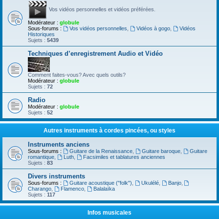
Vos vidéos personnelles et vidéos préférées.
Modérateur :
globule
Sous-forums :
Vos vidéos personnelles
,
Vidéos à gogo
,
Vidéos
Historiques
Sujets :
5439
Techniques d’enregistrement Audio et Vidéo
Comment faites-vous? Avec quels outils?
Modérateur :
globule
Sujets :
72
Radio
Modérateur :
globule
Sujets :
52
Autres instruments à cordes pincées, ou styles
Instruments anciens
Sous-forums :
Guitare de la Renaissance
,
Guitare baroque
,
Guitare
romantique
,
Luth
,
Facsimiles et tablatures anciennes
Sujets :
83
Divers instruments
Sous-forums :
Guitare acoustique ("folk")
,
Ukulélé
,
Banjo
,
Charango
,
Flamenco
,
Balalaïka
Sujets :
117
Infos musicales