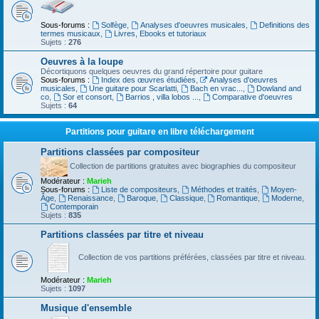
Sous-forums :
Solfège
,
Analyses d'oeuvres musicales
,
Definitions des
termes musicaux
,
Livres, Ebooks et tutoriaux
Sujets :
276
Oeuvres à la loupe
Décortiquons quelques oeuvres du grand répertoire pour guitare
Sous-forums :
Index des œuvres étudiées
,
Analyses d'oeuvres
musicales
,
Une guitare pour Scarlatti
,
Bach en vrac...
,
Dowland and
co
,
Sor et consort
,
Barrios , villa lobos ...
,
Comparative d'oeuvres
Sujets :
64
Partitions pour guitare en libre téléchargement
Partitions classées par compositeur
Collection de partitions gratuites avec biographies du compositeur
Modérateur :
Marieh
Sous-forums :
Liste de compositeurs
,
Méthodes et traités
,
Moyen-
Âge
,
Renaissance
,
Baroque
,
Classique
,
Romantique
,
Moderne
,
Contemporain
Sujets :
835
Partitions classées par titre et niveau
Collection de vos partitions préférées, classées par titre et niveau.
Modérateur :
Marieh
Sujets :
1097
Musique d'ensemble