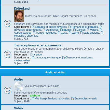
Sujets :
663
Didierland
Toutes les oeuvres de Didier Doguet regroupées, un espace
consacré exclusivement à la musique d'un compositeur à l'imagination fertile
Sous-forums :
Ballades et autres réveries
,
Romances et ballades
,
Rêveries et berceuses
,
Dédicaces
,
Etudes
,
Danses
,
Valses
,
Autres danses
,
Autres musiques
,
Celte
,
Latino
,
Style anciens
,
Musique d’ensemble
Sujets :
713
Transcriptions et arrangements
Vos transcriptions et arrangements pour guitare de pièces écrites à l'origine
pour d'autres formations
Modérateur :
Charango
Sous-forums :
La musique classique
,
Chansons et musiques
traditionnelles
Sujets :
176
Audio et vidéo
Audio
Vos interprétations musicales
Faite-nous connaître votre manière de jouer.
Modérateur :
globule
Sous-forums :
Vos interprétations musicales
,
Ensembles virtuels
Sujets :
1095
Vidéo