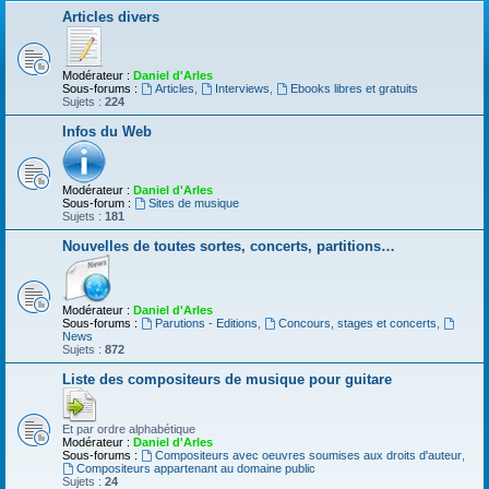
Articles divers
Modérateur :
Daniel d'Arles
Sous-forums :
Articles
,
Interviews
,
Ebooks libres et gratuits
Sujets :
224
Infos du Web
Modérateur :
Daniel d'Arles
Sous-forum :
Sites de musique
Sujets :
181
Nouvelles de toutes sortes, concerts, partitions…
Modérateur :
Daniel d'Arles
Sous-forums :
Parutions - Editions
,
Concours, stages et concerts
,
News
Sujets :
872
Liste des compositeurs de musique pour guitare
Et par ordre alphabétique
Modérateur :
Daniel d'Arles
Sous-forums :
Compositeurs avec oeuvres soumises aux droits d'auteur
,
Compositeurs appartenant au domaine public
Sujets :
24