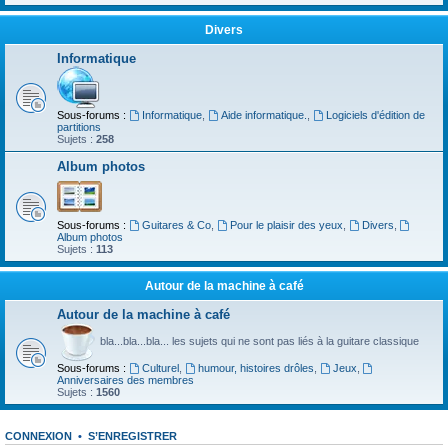
Divers
Informatique
Sous-forums :
Informatique
,
Aide informatique.
,
Logiciels d'édition de
partitions
Sujets :
258
Album photos
Sous-forums :
Guitares & Co
,
Pour le plaisir des yeux
,
Divers
,
Album photos
Sujets :
113
Autour de la machine à café
Autour de la machine à café
bla...bla...bla... les sujets qui ne sont pas liés à la guitare classique
Sous-forums :
Culturel
,
humour, histoires drôles
,
Jeux
,
Anniversaires des membres
Sujets :
1560
CONNEXION
•
S’ENREGISTRER