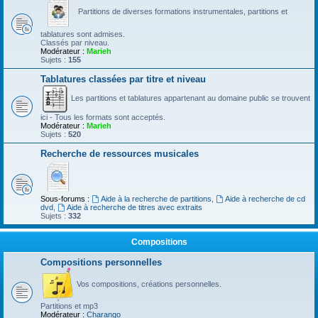
Partitions de diverses formations instrumentales, partitions et
tablatures sont admises.
Classés par niveau.
Modérateur :
Marieh
Sujets :
155
Tablatures classées par titre et niveau
Les partitions et tablatures appartenant au domaine public se trouvent
ici - Tous les formats sont acceptés.
Modérateur :
Marieh
Sujets :
520
Recherche de ressources musicales
Sous-forums :
Aide à la recherche de partitions
,
Aide à recherche de cd
dvd
,
Aide à recherche de titres avec extraits
Sujets :
332
Compositions
Compositions personnelles
Vos compositions, créations personnelles.
Partitions et mp3
Modérateur :
Charango