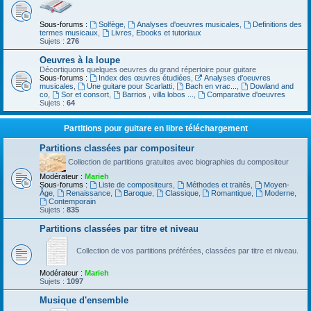
Sous-forums :
Solfège
,
Analyses d'oeuvres musicales
,
Definitions des
termes musicaux
,
Livres, Ebooks et tutoriaux
Sujets :
276
Oeuvres à la loupe
Décortiquons quelques oeuvres du grand répertoire pour guitare
Sous-forums :
Index des œuvres étudiées
,
Analyses d'oeuvres
musicales
,
Une guitare pour Scarlatti
,
Bach en vrac...
,
Dowland and
co
,
Sor et consort
,
Barrios , villa lobos ...
,
Comparative d'oeuvres
Sujets :
64
Partitions pour guitare en libre téléchargement
Partitions classées par compositeur
Collection de partitions gratuites avec biographies du compositeur
Modérateur :
Marieh
Sous-forums :
Liste de compositeurs
,
Méthodes et traités
,
Moyen-
Âge
,
Renaissance
,
Baroque
,
Classique
,
Romantique
,
Moderne
,
Contemporain
Sujets :
835
Partitions classées par titre et niveau
Collection de vos partitions préférées, classées par titre et niveau.
Modérateur :
Marieh
Sujets :
1097
Musique d'ensemble