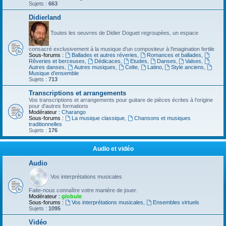
Sujets :
663
Didierland
Toutes les oeuvres de Didier Doguet regroupées, un espace
consacré exclusivement à la musique d'un compositeur à l'imagination fertile
Sous-forums :
Ballades et autres réveries
,
Romances et ballades
,
Rêveries et berceuses
,
Dédicaces
,
Etudes
,
Danses
,
Valses
,
Autres danses
,
Autres musiques
,
Celte
,
Latino
,
Style anciens
,
Musique d’ensemble
Sujets :
713
Transcriptions et arrangements
Vos transcriptions et arrangements pour guitare de pièces écrites à l'origine
pour d'autres formations
Modérateur :
Charango
Sous-forums :
La musique classique
,
Chansons et musiques
traditionnelles
Sujets :
176
Audio et vidéo
Audio
Vos interprétations musicales
Faite-nous connaître votre manière de jouer.
Modérateur :
globule
Sous-forums :
Vos interprétations musicales
,
Ensembles virtuels
Sujets :
1095
Vidéo