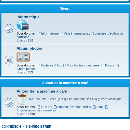
Divers
Informatique
Sous-forums :
Informatique
,
Aide informatique.
,
Logiciels d'édition de
partitions
Sujets :
258
Album photos
Sous-forums :
Guitares & Co
,
Pour le plaisir des yeux
,
Divers
,
Album photos
Sujets :
113
Autour de la machine à café
Autour de la machine à café
bla...bla...bla... les sujets qui ne sont pas liés à la guitare classique
Sous-forums :
Culturel
,
humour, histoires drôles
,
Jeux
,
Anniversaires des membres
Sujets :
1560
CONNEXION
•
S’ENREGISTRER