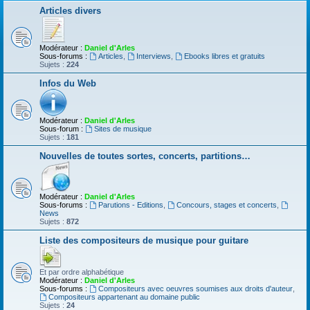
Articles divers
Modérateur :
Daniel d'Arles
Sous-forums :
Articles
,
Interviews
,
Ebooks libres et gratuits
Sujets :
224
Infos du Web
Modérateur :
Daniel d'Arles
Sous-forum :
Sites de musique
Sujets :
181
Nouvelles de toutes sortes, concerts, partitions…
Modérateur :
Daniel d'Arles
Sous-forums :
Parutions - Editions
,
Concours, stages et concerts
,
News
Sujets :
872
Liste des compositeurs de musique pour guitare
Et par ordre alphabétique
Modérateur :
Daniel d'Arles
Sous-forums :
Compositeurs avec oeuvres soumises aux droits d'auteur
,
Compositeurs appartenant au domaine public
Sujets :
24