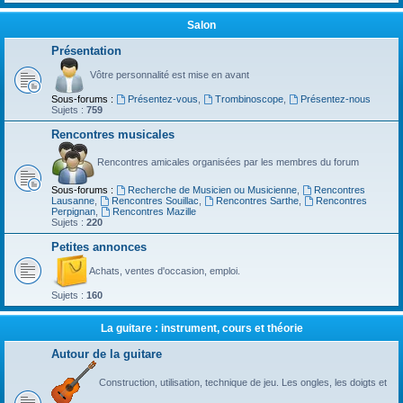
Salon
Présentation
Vôtre personnalité est mise en avant
Sous-forums :
Présentez-vous
,
Trombinoscope
,
Présentez-nous
Sujets :
759
Rencontres musicales
Rencontres amicales organisées par les membres du forum
Sous-forums :
Recherche de Musicien ou Musicienne
,
Rencontres
Lausanne
,
Rencontres Souillac
,
Rencontres Sarthe
,
Rencontres
Perpignan
,
Rencontres Mazille
Sujets :
220
Petites annonces
Achats, ventes d'occasion, emploi.
Sujets :
160
La guitare : instrument, cours et théorie
Autour de la guitare
Construction, utilisation, technique de jeu. Les ongles, les doigts et