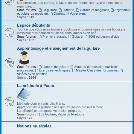
leur entretien. Les cordes, la façon de les monter, leur type en fonction du
répertoire, ...
Sous-forums :
La guitare
,
Lutherie
,
Cordes et magasins
,
Ergonomie
et bobos du musicien
,
Ongles
,
Vos projets
Sujets :
619
Espace débutants
Tout ce que vous avez toujours voulu poser comme question sur la guitare
classique et la notation musicale sans jamais avoir osé
Sous-forums :
Premiers essais
,
Guitare
,
SOS ou besoin d'aide
Sujets :
102
Apprentissage et enseignement de la guitare
Sous-forums :
Leçons de guitare
,
Astuces et conseils pour bien
progresser
,
Exercices techniques
,
Master Class des forumistes
,
Vidéos avec partition
Sujets :
1644
La méthode à Paulo
Méthode pour enfants dès 6 ans.
Apprendre de la guitare classique n'a jamais été aussi facile.
La difficulté est progressive et bien préparée.
Sous-forum :
La Guitare, Paulo da Fontoura
Sujets :
74
Notions musicales