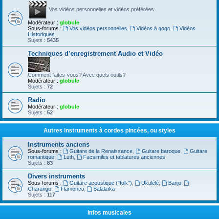
Vos vidéos personnelles et vidéos préférées.
Modérateur :
globule
Sous-forums :
Vos vidéos personnelles
,
Vidéos à gogo
,
Vidéos
Historiques
Sujets :
5435
Techniques d’enregistrement Audio et Vidéo
Comment faites-vous? Avec quels outils?
Modérateur :
globule
Sujets :
72
Radio
Modérateur :
globule
Sujets :
52
Autres instruments à cordes pincées, ou styles
Instruments anciens
Sous-forums :
Guitare de la Renaissance
,
Guitare baroque
,
Guitare
romantique
,
Luth
,
Facsimiles et tablatures anciennes
Sujets :
83
Divers instruments
Sous-forums :
Guitare acoustique ("folk")
,
Ukulélé
,
Banjo
,
Charango
,
Flamenco
,
Balalaïka
Sujets :
117
Infos musicales