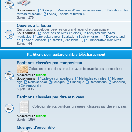
Sous-forums :
Solfège
,
Analyses d'oeuvres musicales
,
Definitions des
termes musicaux
,
Livres, Ebooks et tutoriaux
Sujets :
276
Oeuvres à la loupe
Décortiquons quelques oeuvres du grand répertoire pour guitare
Sous-forums :
Index des œuvres étudiées
,
Analyses d'oeuvres
musicales
,
Une guitare pour Scarlatti
,
Bach en vrac...
,
Dowland and
co
,
Sor et consort
,
Barrios , villa lobos ...
,
Comparative d'oeuvres
Sujets :
64
Partitions pour guitare en libre téléchargement
Partitions classées par compositeur
Collection de partitions gratuites avec biographies du compositeur
Modérateur :
Marieh
Sous-forums :
Liste de compositeurs
,
Méthodes et traités
,
Moyen-
Âge
,
Renaissance
,
Baroque
,
Classique
,
Romantique
,
Moderne
,
Contemporain
Sujets :
835
Partitions classées par titre et niveau
Collection de vos partitions préférées, classées par titre et niveau.
Modérateur :
Marieh
Sujets :
1097
Musique d'ensemble