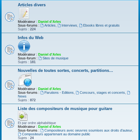
Articles divers
Modérateur :
Daniel d'Arles
Sous-forums :
Articles
,
Interviews
,
Ebooks libres et gratuits
Sujets :
224
Infos du Web
Modérateur :
Daniel d'Arles
Sous-forum :
Sites de musique
Sujets :
181
Nouvelles de toutes sortes, concerts, partitions…
Modérateur :
Daniel d'Arles
Sous-forums :
Parutions - Editions
,
Concours, stages et concerts
,
News
Sujets :
872
Liste des compositeurs de musique pour guitare
Et par ordre alphabétique
Modérateur :
Daniel d'Arles
Sous-forums :
Compositeurs avec oeuvres soumises aux droits d'auteur
,
Compositeurs appartenant au domaine public
Sujets :
24