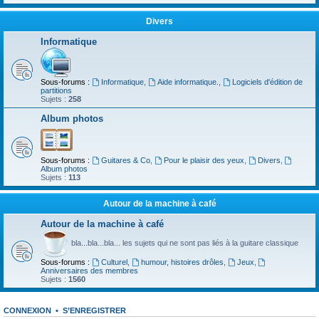
Divers
Informatique
Sous-forums :
Informatique
,
Aide informatique.
,
Logiciels d'édition de
partitions
Sujets :
258
Album photos
Sous-forums :
Guitares & Co
,
Pour le plaisir des yeux
,
Divers
,
Album photos
Sujets :
113
Autour de la machine à café
Autour de la machine à café
bla...bla...bla... les sujets qui ne sont pas liés à la guitare classique
Sous-forums :
Culturel
,
humour, histoires drôles
,
Jeux
,
Anniversaires des membres
Sujets :
1560
CONNEXION
•
S’ENREGISTRER