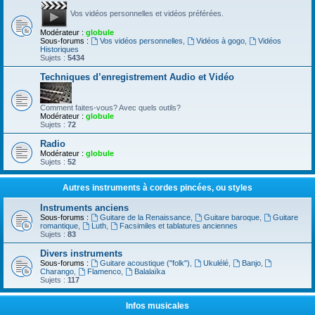
Vos vidéos personnelles et vidéos préférées.
Modérateur :
globule
Sous-forums :
Vos vidéos personnelles
,
Vidéos à gogo
,
Vidéos
Historiques
Sujets :
5434
Techniques d’enregistrement Audio et Vidéo
Comment faites-vous? Avec quels outils?
Modérateur :
globule
Sujets :
72
Radio
Modérateur :
globule
Sujets :
52
Autres instruments à cordes pincées, ou styles
Instruments anciens
Sous-forums :
Guitare de la Renaissance
,
Guitare baroque
,
Guitare
romantique
,
Luth
,
Facsimiles et tablatures anciennes
Sujets :
83
Divers instruments
Sous-forums :
Guitare acoustique ("folk")
,
Ukulélé
,
Banjo
,
Charango
,
Flamenco
,
Balalaïka
Sujets :
117
Infos musicales