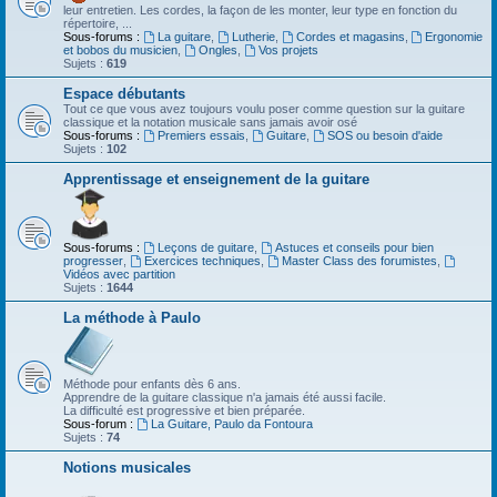
leur entretien. Les cordes, la façon de les monter, leur type en fonction du
répertoire, ...
Sous-forums :
La guitare
,
Lutherie
,
Cordes et magasins
,
Ergonomie
et bobos du musicien
,
Ongles
,
Vos projets
Sujets :
619
Espace débutants
Tout ce que vous avez toujours voulu poser comme question sur la guitare
classique et la notation musicale sans jamais avoir osé
Sous-forums :
Premiers essais
,
Guitare
,
SOS ou besoin d'aide
Sujets :
102
Apprentissage et enseignement de la guitare
Sous-forums :
Leçons de guitare
,
Astuces et conseils pour bien
progresser
,
Exercices techniques
,
Master Class des forumistes
,
Vidéos avec partition
Sujets :
1644
La méthode à Paulo
Méthode pour enfants dès 6 ans.
Apprendre de la guitare classique n'a jamais été aussi facile.
La difficulté est progressive et bien préparée.
Sous-forum :
La Guitare, Paulo da Fontoura
Sujets :
74
Notions musicales