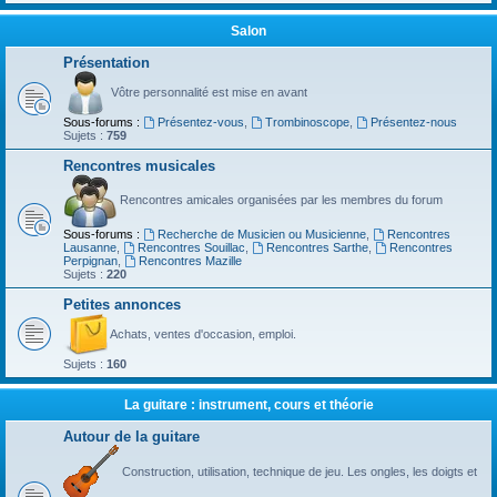
Salon
Présentation
Vôtre personnalité est mise en avant
Sous-forums :
Présentez-vous
,
Trombinoscope
,
Présentez-nous
Sujets :
759
Rencontres musicales
Rencontres amicales organisées par les membres du forum
Sous-forums :
Recherche de Musicien ou Musicienne
,
Rencontres
Lausanne
,
Rencontres Souillac
,
Rencontres Sarthe
,
Rencontres
Perpignan
,
Rencontres Mazille
Sujets :
220
Petites annonces
Achats, ventes d'occasion, emploi.
Sujets :
160
La guitare : instrument, cours et théorie
Autour de la guitare
Construction, utilisation, technique de jeu. Les ongles, les doigts et