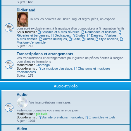
Sujets :
663
Didierland
Toutes les oeuvres de Didier Doguet regroupées, un espace
consacré exclusivement à la musique d'un compositeur à l'imagination fertile
Sous-forums :
Ballades et autres réveries
,
Romances et ballades
,
Rêveries et berceuses
,
Dédicaces
,
Etudes
,
Danses
,
Valses
,
Autres danses
,
Autres musiques
,
Celte
,
Latino
,
Style anciens
,
Musique d’ensemble
Sujets :
713
Transcriptions et arrangements
Vos transcriptions et arrangements pour guitare de pièces écrites à l'origine
pour d'autres formations
Modérateur :
Charango
Sous-forums :
La musique classique
,
Chansons et musiques
traditionnelles
Sujets :
176
Audio et vidéo
Audio
Vos interprétations musicales
Faite-nous connaître votre manière de jouer.
Modérateur :
globule
Sous-forums :
Vos interprétations musicales
,
Ensembles virtuels
Sujets :
1095
Vidéo