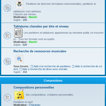
Partitions de diverses formations instrumentales, partitions et
tablatures sont admises.
Classés par niveau.
Modérateur :
Marieh
Sujets :
155
Tablatures classées par titre et niveau
Les partitions et tablatures appartenant au domaine public se trouvent
ici - Tous les formats sont acceptés.
Modérateur :
Marieh
Sujets :
520
Recherche de ressources musicales
Sous-forums :
Aide à la recherche de partitions
,
Aide à recherche de cd
dvd
,
Aide à recherche de titres avec extraits
Sujets :
332
Compositions
Compositions personnelles
Vos compositions, créations personnelles.
Partitions et mp3
Modérateur :
Charango