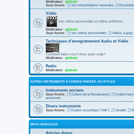
Modérateur :
globule
Sous-forums :
Vos interprétations musicales
,
Ensembles
Vidéo
Vos vidéos personnelles et vidéos préférées.
Modérateur :
globule
Sous-forums :
Vos vidéos personnelles
,
Vidéos à gogo
Techniques d’enregistrement Audio et Vidéo
Comment faites-vous? Avec quels outils?
Modérateur :
globule
Radio
Modérateur :
globule
AUTRES INSTRUMENTS À CORDES PINCÉES, OU STYLES
Instruments anciens
Sous-forums :
Guitare de la Renaissance
,
Guitare bar
anciennes
Divers instruments
Sous-forums :
Guitare acoustique ("folk")
,
Ukulélé
,
B
INFOS MUSICALES
Articles divers