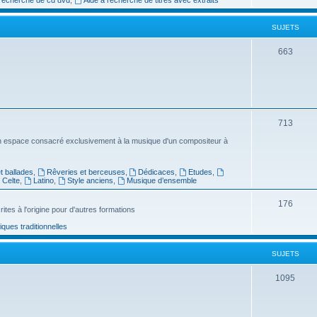
e
SUJETS
t
s
S
663
u
j
e
S
713
t
u
n espace consacré exclusivement à la musique d'un compositeur à
s
j
 ballades
,
Rêveries et berceuses
,
Dédicaces
,
Etudes
,
e
Celte
,
Latino
,
Style anciens
,
Musique d’ensemble
t
S
176
ites à l'origine pour d'autres formations
s
u
ues traditionnelles
j
SUJETS
e
t
S
1095
s
u
j