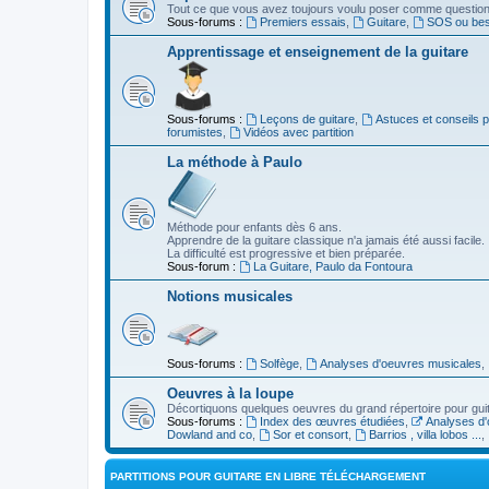
Tout ce que vous avez toujours voulu poser comme question s
Sous-forums :
Premiers essais
,
Guitare
,
SOS ou beso
Apprentissage et enseignement de la guitare
Sous-forums :
Leçons de guitare
,
Astuces et conseils 
forumistes
,
Vidéos avec partition
La méthode à Paulo
Méthode pour enfants dès 6 ans.
Apprendre de la guitare classique n'a jamais été aussi facile.
La difficulté est progressive et bien préparée.
Sous-forum :
La Guitare, Paulo da Fontoura
Notions musicales
Sous-forums :
Solfège
,
Analyses d'oeuvres musicales
,
Oeuvres à la loupe
Décortiquons quelques oeuvres du grand répertoire pour gui
Sous-forums :
Index des œuvres étudiées
,
Analyses d'
Dowland and co
,
Sor et consort
,
Barrios , villa lobos ...
,
PARTITIONS POUR GUITARE EN LIBRE TÉLÉCHARGEMENT