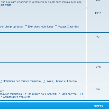
ur la guitare classique et la notation musicale sans jamais avoir osé
in d'aide
u
s
j
S
1646
e
u
t
j
pour bien progresser
,
Exercices techniques
,
Master Class des
s
e
S
74
t
u
s
j
e
t
S
276
s
u
j
Definitions des termes musicaux
,
Livres, Ebooks et tutoriaux
e
S
64
tare
t
oeuvres musicales
,
Une guitare pour Scarlatti
,
Bach en vrac...
,
u
Comparative d'oeuvres
s
j
SUJETS
e