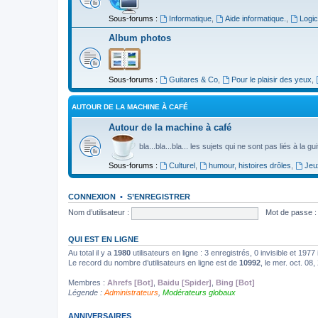
Sous-forums :
Informatique
,
Aide informatique.
,
Logic
Album photos
Sous-forums :
Guitares & Co
,
Pour le plaisir des yeux
,
AUTOUR DE LA MACHINE À CAFÉ
Autour de la machine à café
bla...bla...bla... les sujets qui ne sont pas liés à la g
Sous-forums :
Culturel
,
humour, histoires drôles
,
Jeu
CONNEXION
•
S’ENREGISTRER
Nom d’utilisateur :
Mot de passe :
QUI EST EN LIGNE
Au total il y a
1980
utilisateurs en ligne : 3 enregistrés, 0 invisible et 197
Le record du nombre d’utilisateurs en ligne est de
10992
, le mer. oct. 08
Membres :
Ahrefs [Bot]
,
Baidu [Spider]
,
Bing [Bot]
Légende :
Administrateurs
,
Modérateurs globaux
ANNIVERSAIRES