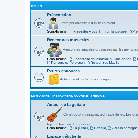
SALON
Présentation
Vôtre personnalité est mise en avant
Sous-forums :
Présentez-vous
,
Trombinoscope
,
Pré
Rencontres musicales
Rencontres amicales organisées par les membres
Sous-forums :
Recherche de Musicien ou Musicienne
,
Rencontres Perpignan
,
Rencontres Mazille
Petites annonces
Achats, ventes d'occasion, emploi.
LA GUITARE : INSTRUMENT, COURS ET THÉORIE
Autour de la guitare
Construction, utilisation, technique de jeu. Les ongl
type en fonction du répertoire, ...
Sous-forums :
La guitare
,
Lutherie
,
Cordes et magas
Espace débutants