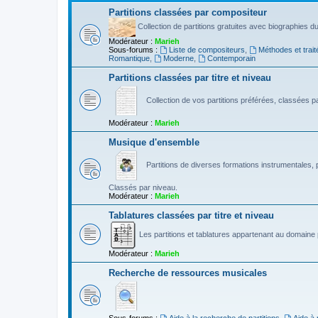
Partitions classées par compositeur
Collection de partitions gratuites avec biographies 
Modérateur :
Marieh
Sous-forums :
Liste de compositeurs
,
Méthodes et trait
Romantique
,
Moderne
,
Contemporain
Partitions classées par titre et niveau
Collection de vos partitions préférées, classées par
Modérateur :
Marieh
Musique d'ensemble
Partitions de diverses formations instrumentales, p
Classés par niveau.
Modérateur :
Marieh
Tablatures classées par titre et niveau
Les partitions et tablatures appartenant au domaine p
Modérateur :
Marieh
Recherche de ressources musicales
Sous-forums :
Aide à la recherche de partitions
,
Aide à