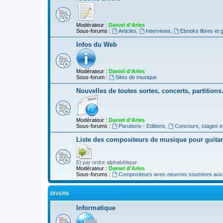
Modérateur :
Daniel d'Arles
Sous-forums :
Articles
,
Interviews
,
Ebooks libres et g
Infos du Web
Modérateur :
Daniel d'Arles
Sous-forum :
Sites de musique
Nouvelles de toutes sortes, concerts, partition
Modérateur :
Daniel d'Arles
Sous-forums :
Parutions - Editions
,
Concours, stages e
Liste des compositeurs de musique pour guita
Et par ordre alphabétique
Modérateur :
Daniel d'Arles
Sous-forums :
Compositeurs avec oeuvres soumises aux d
DIVERS
Informatique