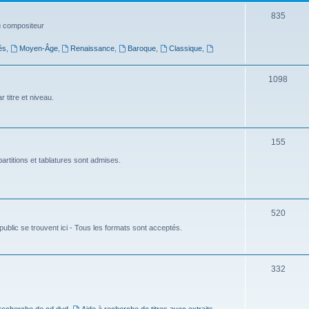
t
S
835
du compositeur
s
u
és
,
Moyen-Âge
,
Renaissance
,
Baroque
,
Classique
,
j
e
S
1098
t
u
 titre et niveau.
s
j
e
S
155
t
u
artitions et tablatures sont admises.
s
j
e
S
520
t
ublic se trouvent ici - Tous les formats sont acceptés.
u
s
j
e
S
332
t
u
s
j
 recherche de cd dvd
,
Aide à recherche de titres avec extraits