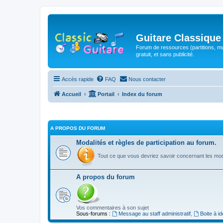
Guitare Classique
Forum de ressources (partitions, mu
gratuit, et sans publicité.
Accès rapide
FAQ
Nous contacter
Accueil
Portail
Index du forum
A PROPOS DU FORUM
Modalités et règles de participation au forum.
Tout ce que vous devriez savoir concernant les moda
A propos du forum
Vos commentaires à son sujet
Sous-forums :
Message au staff administratif
,
Boite à i