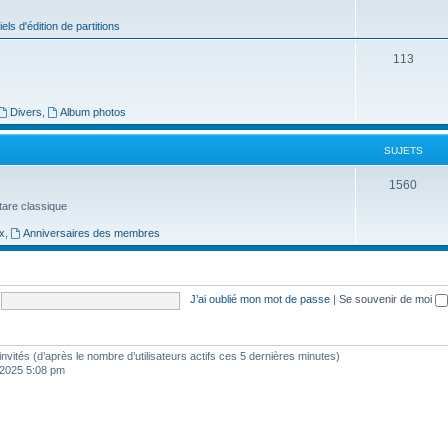
j
iels d'édition de partitions
e
S
113
t
u
s
j
Divers
,
Album photos
e
SUJETS
t
S
1560
s
uitare classique
u
x
,
Anniversaires des membres
j
e
t
J’ai oublié mon mot de passe
|
Se souvenir de moi
s
7 invités (d’après le nombre d’utilisateurs actifs ces 5 dernières minutes)
, 2025 5:08 pm