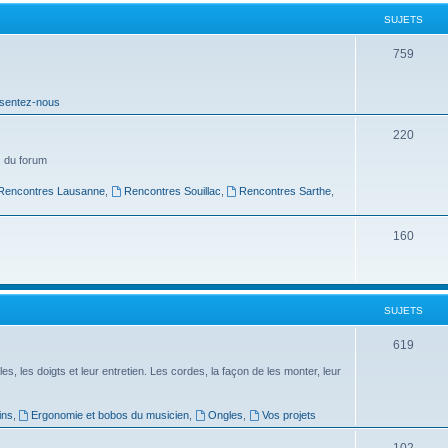
t
SUJETS
s
S
759
u
sentez-nous
j
e
S
220
t
u
 du forum
s
j
Rencontres Lausanne
,
Rencontres Souillac
,
Rencontres Sarthe
,
e
S
160
t
u
s
j
SUJETS
e
t
S
619
s
u
es, les doigts et leur entretien. Les cordes, la façon de les monter, leur
j
ins
,
Ergonomie et bobos du musicien
,
Ongles
,
Vos projets
e
S
102
t