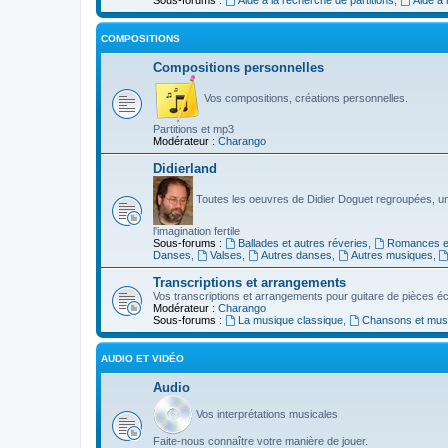
COMPOSITIONS
Compositions personnelles
Vos compositions, créations personnelles.
Partitions et mp3
Modérateur :
Charango
Didierland
Toutes les oeuvres de Didier Doguet regroupées, u
l'imagination fertile
Sous-forums :
Ballades et autres réveries
,
Romances et
Danses
,
Valses
,
Autres danses
,
Autres musiques
,
Transcriptions et arrangements
Vos transcriptions et arrangements pour guitare de pièces écr
Modérateur :
Charango
Sous-forums :
La musique classique
,
Chansons et musiq
AUDIO ET VIDÉO
Audio
Vos interprétations musicales
Faite-nous connaître votre manière de jouer.