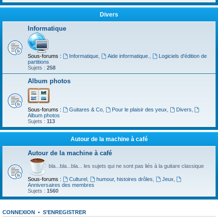
Divers
Informatique
Sous-forums :
Informatique
,
Aide informatique.
,
Logiciels d'édition de
partitions
Sujets :
258
Album photos
Sous-forums :
Guitares & Co
,
Pour le plaisir des yeux
,
Divers
,
Album photos
Sujets :
113
Autour de la machine à café
Autour de la machine à café
bla...bla...bla... les sujets qui ne sont pas liés à la guitare classique
Sous-forums :
Culturel
,
humour, histoires drôles
,
Jeux
,
Anniversaires des membres
Sujets :
1560
CONNEXION
•
S’ENREGISTRER