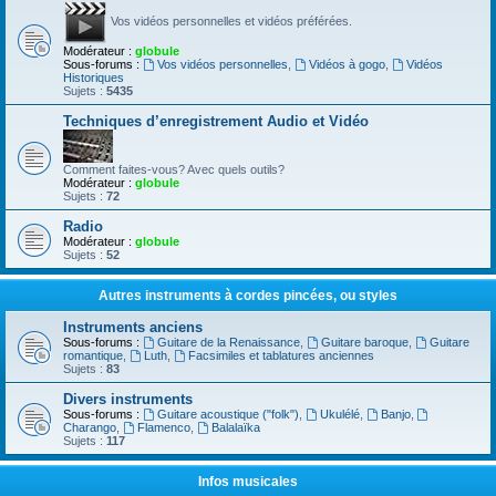
Vos vidéos personnelles et vidéos préférées.
Modérateur :
globule
Sous-forums :
Vos vidéos personnelles
,
Vidéos à gogo
,
Vidéos
Historiques
Sujets :
5435
Techniques d’enregistrement Audio et Vidéo
Comment faites-vous? Avec quels outils?
Modérateur :
globule
Sujets :
72
Radio
Modérateur :
globule
Sujets :
52
Autres instruments à cordes pincées, ou styles
Instruments anciens
Sous-forums :
Guitare de la Renaissance
,
Guitare baroque
,
Guitare
romantique
,
Luth
,
Facsimiles et tablatures anciennes
Sujets :
83
Divers instruments
Sous-forums :
Guitare acoustique ("folk")
,
Ukulélé
,
Banjo
,
Charango
,
Flamenco
,
Balalaïka
Sujets :
117
Infos musicales