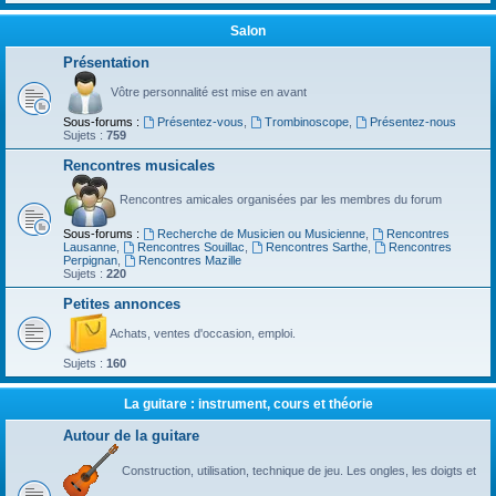
Salon
Présentation
Vôtre personnalité est mise en avant
Sous-forums :
Présentez-vous
,
Trombinoscope
,
Présentez-nous
Sujets :
759
Rencontres musicales
Rencontres amicales organisées par les membres du forum
Sous-forums :
Recherche de Musicien ou Musicienne
,
Rencontres
Lausanne
,
Rencontres Souillac
,
Rencontres Sarthe
,
Rencontres
Perpignan
,
Rencontres Mazille
Sujets :
220
Petites annonces
Achats, ventes d'occasion, emploi.
Sujets :
160
La guitare : instrument, cours et théorie
Autour de la guitare
Construction, utilisation, technique de jeu. Les ongles, les doigts et