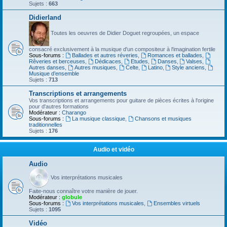
Sujets :
663
Didierland
Toutes les oeuvres de Didier Doguet regroupées, un espace
consacré exclusivement à la musique d'un compositeur à l'imagination fertile
Sous-forums :
Ballades et autres réveries
,
Romances et ballades
,
Rêveries et berceuses
,
Dédicaces
,
Etudes
,
Danses
,
Valses
,
Autres danses
,
Autres musiques
,
Celte
,
Latino
,
Style anciens
,
Musique d’ensemble
Sujets :
713
Transcriptions et arrangements
Vos transcriptions et arrangements pour guitare de pièces écrites à l'origine
pour d'autres formations
Modérateur :
Charango
Sous-forums :
La musique classique
,
Chansons et musiques
traditionnelles
Sujets :
176
Audio et vidéo
Audio
Vos interprétations musicales
Faite-nous connaître votre manière de jouer.
Modérateur :
globule
Sous-forums :
Vos interprétations musicales
,
Ensembles virtuels
Sujets :
1095
Vidéo