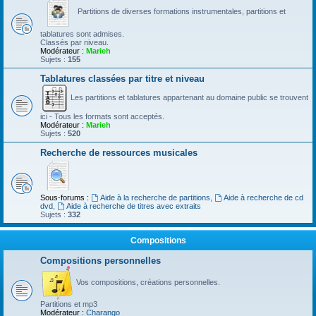
Partitions de diverses formations instrumentales, partitions et
tablatures sont admises.
Classés par niveau.
Modérateur :
Marieh
Sujets :
155
Tablatures classées par titre et niveau
Les partitions et tablatures appartenant au domaine public se trouvent
ici - Tous les formats sont acceptés.
Modérateur :
Marieh
Sujets :
520
Recherche de ressources musicales
Sous-forums :
Aide à la recherche de partitions
,
Aide à recherche de cd
dvd
,
Aide à recherche de titres avec extraits
Sujets :
332
Compositions
Compositions personnelles
Vos compositions, créations personnelles.
Partitions et mp3
Modérateur :
Charango