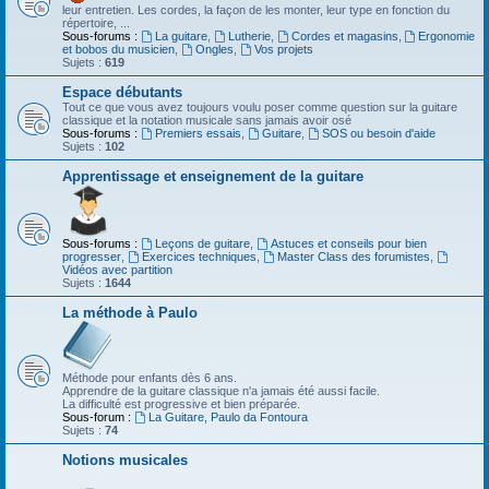
leur entretien. Les cordes, la façon de les monter, leur type en fonction du
répertoire, ...
Sous-forums :
La guitare
,
Lutherie
,
Cordes et magasins
,
Ergonomie
et bobos du musicien
,
Ongles
,
Vos projets
Sujets :
619
Espace débutants
Tout ce que vous avez toujours voulu poser comme question sur la guitare
classique et la notation musicale sans jamais avoir osé
Sous-forums :
Premiers essais
,
Guitare
,
SOS ou besoin d'aide
Sujets :
102
Apprentissage et enseignement de la guitare
Sous-forums :
Leçons de guitare
,
Astuces et conseils pour bien
progresser
,
Exercices techniques
,
Master Class des forumistes
,
Vidéos avec partition
Sujets :
1644
La méthode à Paulo
Méthode pour enfants dès 6 ans.
Apprendre de la guitare classique n'a jamais été aussi facile.
La difficulté est progressive et bien préparée.
Sous-forum :
La Guitare, Paulo da Fontoura
Sujets :
74
Notions musicales