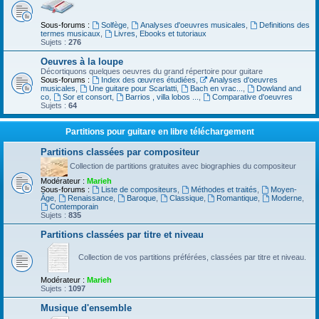
Sous-forums :
Solfège
,
Analyses d'oeuvres musicales
,
Definitions des
termes musicaux
,
Livres, Ebooks et tutoriaux
Sujets :
276
Oeuvres à la loupe
Décortiquons quelques oeuvres du grand répertoire pour guitare
Sous-forums :
Index des œuvres étudiées
,
Analyses d'oeuvres
musicales
,
Une guitare pour Scarlatti
,
Bach en vrac...
,
Dowland and
co
,
Sor et consort
,
Barrios , villa lobos ...
,
Comparative d'oeuvres
Sujets :
64
Partitions pour guitare en libre téléchargement
Partitions classées par compositeur
Collection de partitions gratuites avec biographies du compositeur
Modérateur :
Marieh
Sous-forums :
Liste de compositeurs
,
Méthodes et traités
,
Moyen-
Âge
,
Renaissance
,
Baroque
,
Classique
,
Romantique
,
Moderne
,
Contemporain
Sujets :
835
Partitions classées par titre et niveau
Collection de vos partitions préférées, classées par titre et niveau.
Modérateur :
Marieh
Sujets :
1097
Musique d'ensemble