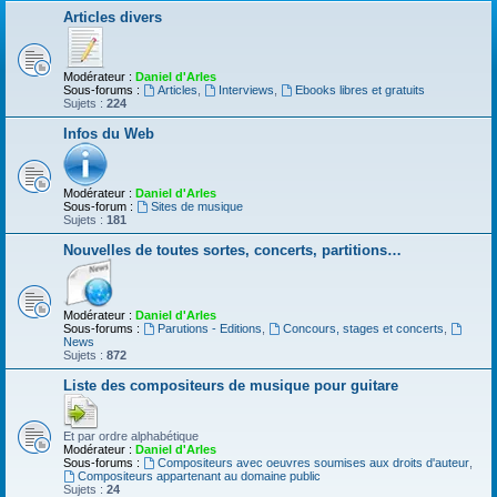
Articles divers
Modérateur :
Daniel d'Arles
Sous-forums :
Articles
,
Interviews
,
Ebooks libres et gratuits
Sujets :
224
Infos du Web
Modérateur :
Daniel d'Arles
Sous-forum :
Sites de musique
Sujets :
181
Nouvelles de toutes sortes, concerts, partitions…
Modérateur :
Daniel d'Arles
Sous-forums :
Parutions - Editions
,
Concours, stages et concerts
,
News
Sujets :
872
Liste des compositeurs de musique pour guitare
Et par ordre alphabétique
Modérateur :
Daniel d'Arles
Sous-forums :
Compositeurs avec oeuvres soumises aux droits d'auteur
,
Compositeurs appartenant au domaine public
Sujets :
24