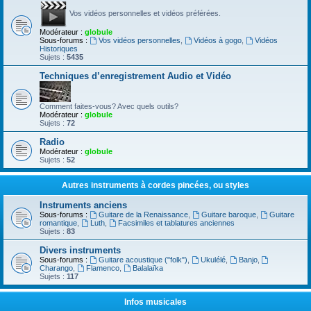
Vos vidéos personnelles et vidéos préférées.
Modérateur :
globule
Sous-forums :
Vos vidéos personnelles
,
Vidéos à gogo
,
Vidéos
Historiques
Sujets :
5435
Techniques d’enregistrement Audio et Vidéo
Comment faites-vous? Avec quels outils?
Modérateur :
globule
Sujets :
72
Radio
Modérateur :
globule
Sujets :
52
Autres instruments à cordes pincées, ou styles
Instruments anciens
Sous-forums :
Guitare de la Renaissance
,
Guitare baroque
,
Guitare
romantique
,
Luth
,
Facsimiles et tablatures anciennes
Sujets :
83
Divers instruments
Sous-forums :
Guitare acoustique ("folk")
,
Ukulélé
,
Banjo
,
Charango
,
Flamenco
,
Balalaïka
Sujets :
117
Infos musicales