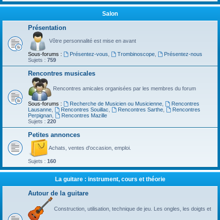
Salon
Présentation
Vôtre personnalité est mise en avant
Sous-forums :
Présentez-vous
,
Trombinoscope
,
Présentez-nous
Sujets :
759
Rencontres musicales
Rencontres amicales organisées par les membres du forum
Sous-forums :
Recherche de Musicien ou Musicienne
,
Rencontres
Lausanne
,
Rencontres Souillac
,
Rencontres Sarthe
,
Rencontres
Perpignan
,
Rencontres Mazille
Sujets :
220
Petites annonces
Achats, ventes d'occasion, emploi.
Sujets :
160
La guitare : instrument, cours et théorie
Autour de la guitare
Construction, utilisation, technique de jeu. Les ongles, les doigts et