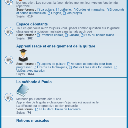
leur entretien. Les cordes, la façon de les monter, leur type en fonction du
répertoire, ...
Sous-forums :
La guitare
,
Lutherie
,
Cordes et magasins
,
Ergonomie
et bobos du musicien
,
Ongles
,
Vos projets
Sujets :
619
Espace débutants
Tout ce que vous avez toujours voulu poser comme question sur la guitare
classique et la notation musicale sans jamais avoir osé
Sous-forums :
Premiers essais
,
Guitare
,
SOS ou besoin d'aide
Sujets :
102
Apprentissage et enseignement de la guitare
Sous-forums :
Leçons de guitare
,
Astuces et conseils pour bien
progresser
,
Exercices techniques
,
Master Class des forumistes
,
Vidéos avec partition
Sujets :
1644
La méthode à Paulo
Méthode pour enfants dès 6 ans.
Apprendre de la guitare classique n'a jamais été aussi facile.
La difficulté est progressive et bien préparée.
Sous-forum :
La Guitare, Paulo da Fontoura
Sujets :
74
Notions musicales