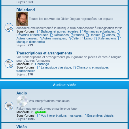
Sujets :
663
Didierland
Toutes les oeuvres de Didier Doguet regroupées, un espace
consacré exclusivement à la musique d'un compositeur à l'imagination fertile
Sous-forums :
Ballades et autres réveries
,
Romances et ballades
,
Rêveries et berceuses
,
Dédicaces
,
Etudes
,
Danses
,
Valses
,
Autres danses
,
Autres musiques
,
Celte
,
Latino
,
Style anciens
,
Musique d’ensemble
Sujets :
713
Transcriptions et arrangements
Vos transcriptions et arrangements pour guitare de pièces écrites à l'origine
pour d'autres formations
Modérateur :
Charango
Sous-forums :
La musique classique
,
Chansons et musiques
traditionnelles
Sujets :
176
Audio et vidéo
Audio
Vos interprétations musicales
Faite-nous connaître votre manière de jouer.
Modérateur :
globule
Sous-forums :
Vos interprétations musicales
,
Ensembles virtuels
Sujets :
1095
Vidéo