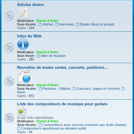
Articles divers
Modérateur :
Daniel d'Arles
Sous-forums :
Articles
,
Interviews
,
Ebooks libres et gratuits
Sujets :
224
Infos du Web
Modérateur :
Daniel d'Arles
Sous-forum :
Sites de musique
Sujets :
181
Nouvelles de toutes sortes, concerts, partitions…
Modérateur :
Daniel d'Arles
Sous-forums :
Parutions - Editions
,
Concours, stages et concerts
,
News
Sujets :
872
Liste des compositeurs de musique pour guitare
Et par ordre alphabétique
Modérateur :
Daniel d'Arles
Sous-forums :
Compositeurs avec oeuvres soumises aux droits d'auteur
,
Compositeurs appartenant au domaine public
Sujets :
24