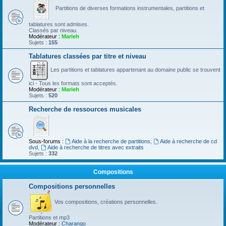
Partitions de diverses formations instrumentales, partitions et
tablatures sont admises.
Classés par niveau.
Modérateur :
Marieh
Sujets :
155
Tablatures classées par titre et niveau
Les partitions et tablatures appartenant au domaine public se trouvent
ici - Tous les formats sont acceptés.
Modérateur :
Marieh
Sujets :
520
Recherche de ressources musicales
Sous-forums :
Aide à la recherche de partitions
,
Aide à recherche de cd
dvd
,
Aide à recherche de titres avec extraits
Sujets :
332
Compositions
Compositions personnelles
Vos compositions, créations personnelles.
Partitions et mp3
Modérateur :
Charango