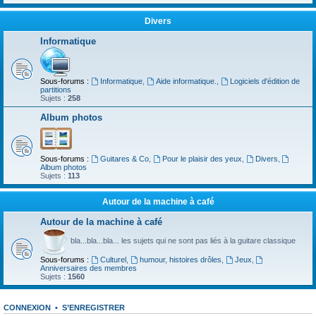
Divers
Informatique
Sous-forums :
Informatique
,
Aide informatique.
,
Logiciels d'édition de
partitions
Sujets :
258
Album photos
Sous-forums :
Guitares & Co
,
Pour le plaisir des yeux
,
Divers
,
Album photos
Sujets :
113
Autour de la machine à café
Autour de la machine à café
bla...bla...bla... les sujets qui ne sont pas liés à la guitare classique
Sous-forums :
Culturel
,
humour, histoires drôles
,
Jeux
,
Anniversaires des membres
Sujets :
1560
CONNEXION
•
S’ENREGISTRER