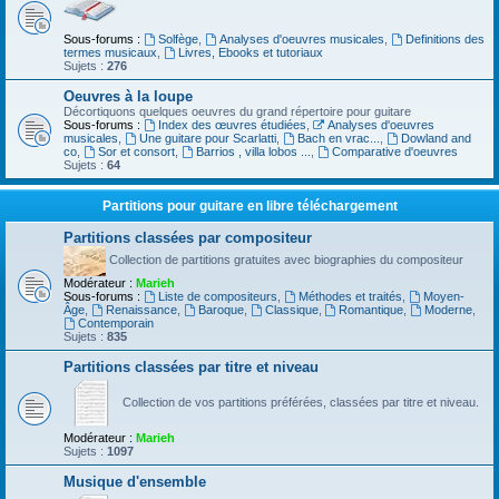
Sous-forums :
Solfège
,
Analyses d'oeuvres musicales
,
Definitions des
termes musicaux
,
Livres, Ebooks et tutoriaux
Sujets :
276
Oeuvres à la loupe
Décortiquons quelques oeuvres du grand répertoire pour guitare
Sous-forums :
Index des œuvres étudiées
,
Analyses d'oeuvres
musicales
,
Une guitare pour Scarlatti
,
Bach en vrac...
,
Dowland and
co
,
Sor et consort
,
Barrios , villa lobos ...
,
Comparative d'oeuvres
Sujets :
64
Partitions pour guitare en libre téléchargement
Partitions classées par compositeur
Collection de partitions gratuites avec biographies du compositeur
Modérateur :
Marieh
Sous-forums :
Liste de compositeurs
,
Méthodes et traités
,
Moyen-
Âge
,
Renaissance
,
Baroque
,
Classique
,
Romantique
,
Moderne
,
Contemporain
Sujets :
835
Partitions classées par titre et niveau
Collection de vos partitions préférées, classées par titre et niveau.
Modérateur :
Marieh
Sujets :
1097
Musique d'ensemble