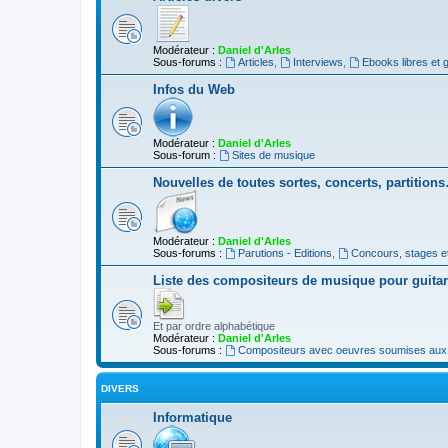
Modérateur :
Daniel d'Arles
Sous-forums :
Articles
,
Interviews
,
Ebooks libres et g
Infos du Web
Modérateur :
Daniel d'Arles
Sous-forum :
Sites de musique
Nouvelles de toutes sortes, concerts, partition
Modérateur :
Daniel d'Arles
Sous-forums :
Parutions - Editions
,
Concours, stages e
Liste des compositeurs de musique pour guita
Et par ordre alphabétique
Modérateur :
Daniel d'Arles
Sous-forums :
Compositeurs avec oeuvres soumises aux d
DIVERS
Informatique