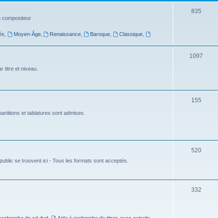
t
S
835
du compositeur
s
u
és
,
Moyen-Âge
,
Renaissance
,
Baroque
,
Classique
,
j
e
S
1097
t
u
 titre et niveau.
s
j
e
S
155
t
u
artitions et tablatures sont admises.
s
j
e
S
520
t
ublic se trouvent ici - Tous les formats sont acceptés.
u
s
j
e
S
332
t
u
s
j
 recherche de cd dvd
,
Aide à recherche de titres avec extraits