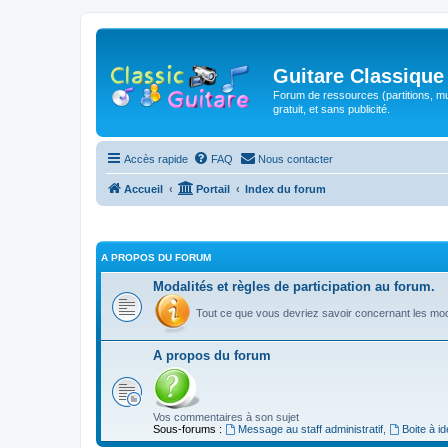
Guitare Classique
Forum de ressources (partitions, mu
gratuit, et sans publicité.
Accès rapide
FAQ
Nous contacter
Accueil
Portail
Index du forum
A PROPOS DU FORUM
Modalités et règles de participation au forum.
Tout ce que vous devriez savoir concernant les moda
A propos du forum
Vos commentaires à son sujet
Sous-forums :
Message au staff administratif
,
Boite à i