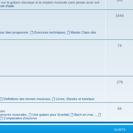
ur la guitare classique et la notation musicale sans jamais avoir osé
in d'aide
u
s
j
S
1644
e
u
t
j
pour bien progresser
,
Exercices techniques
,
Master Class des
s
e
S
74
t
u
s
j
e
t
S
276
s
u
j
Definitions des termes musicaux
,
Livres, Ebooks et tutoriaux
e
S
64
tare
t
oeuvres musicales
,
Une guitare pour Scarlatti
,
Bach en vrac...
,
u
Comparative d'oeuvres
s
j
SUJETS
e