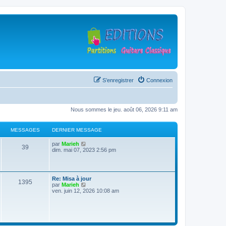
S’enregistrer
Connexion
Nous sommes le jeu. août 06, 2026 9:11 am
MESSAGES
DERNIER MESSAGE
D
V
par
Marieh
M
39
e
o
dim. mai 07, 2023 2:56 pm
r
i
e
n
r
i
l
s
e
e
D
Re: Misa à jour
r
d
M
1395
e
V
par
Marieh
s
m
e
r
o
ven. juin 12, 2026 10:08 am
e
r
e
n
i
s
n
a
i
r
s
i
s
e
l
a
e
g
r
e
g
r
s
m
d
e
m
e