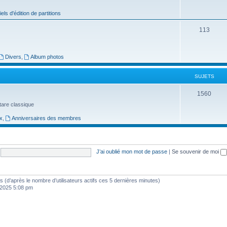
j
iels d'édition de partitions
e
S
113
t
u
s
j
Divers
,
Album photos
e
SUJETS
t
S
1560
s
uitare classique
u
x
,
Anniversaires des membres
j
e
t
J’ai oublié mon mot de passe
|
Se souvenir de moi
s
ités (d’après le nombre d’utilisateurs actifs ces 5 dernières minutes)
, 2025 5:08 pm