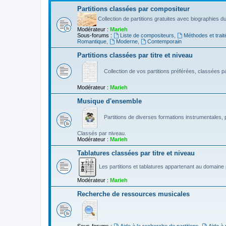
Partitions classées par compositeur
Collection de partitions gratuites avec biographies 
Modérateur :
Marieh
Sous-forums :
Liste de compositeurs
,
Méthodes et trait
Romantique
,
Moderne
,
Contemporain
Partitions classées par titre et niveau
Collection de vos partitions préférées, classées par
Modérateur :
Marieh
Musique d'ensemble
Partitions de diverses formations instrumentales, p
Classés par niveau.
Modérateur :
Marieh
Tablatures classées par titre et niveau
Les partitions et tablatures appartenant au domaine p
Modérateur :
Marieh
Recherche de ressources musicales
Sous-forums :
Aide à la recherche de partitions
,
Aide à