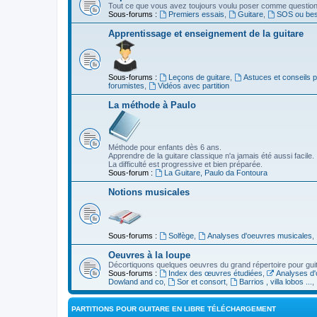
Tout ce que vous avez toujours voulu poser comme question s
Sous-forums :
Premiers essais
,
Guitare
,
SOS ou beso
Apprentissage et enseignement de la guitare
Sous-forums :
Leçons de guitare
,
Astuces et conseils 
forumistes
,
Vidéos avec partition
La méthode à Paulo
Méthode pour enfants dès 6 ans.
Apprendre de la guitare classique n'a jamais été aussi facile.
La difficulté est progressive et bien préparée.
Sous-forum :
La Guitare, Paulo da Fontoura
Notions musicales
Sous-forums :
Solfège
,
Analyses d'oeuvres musicales
,
Oeuvres à la loupe
Décortiquons quelques oeuvres du grand répertoire pour gui
Sous-forums :
Index des œuvres étudiées
,
Analyses d'
Dowland and co
,
Sor et consort
,
Barrios , villa lobos ...
,
PARTITIONS POUR GUITARE EN LIBRE TÉLÉCHARGEMENT