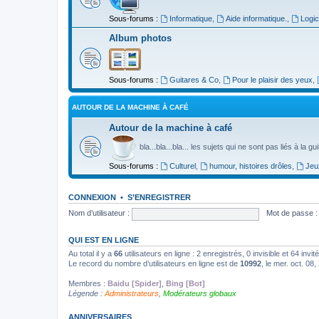
Sous-forums :
Informatique
,
Aide informatique.
,
Logic
Album photos
Sous-forums :
Guitares & Co
,
Pour le plaisir des yeux
,
AUTOUR DE LA MACHINE À CAFÉ
Autour de la machine à café
bla...bla...bla... les sujets qui ne sont pas liés à la g
Sous-forums :
Culturel
,
humour, histoires drôles
,
Jeu
CONNEXION
•
S’ENREGISTRER
Nom d’utilisateur :
Mot de passe :
QUI EST EN LIGNE
Au total il y a
66
utilisateurs en ligne : 2 enregistrés, 0 invisible et 64 inv
Le record du nombre d’utilisateurs en ligne est de
10992
, le mer. oct. 08
Membres :
Baidu [Spider]
,
Bing [Bot]
Légende :
Administrateurs
,
Modérateurs globaux
ANNIVERSAIRES