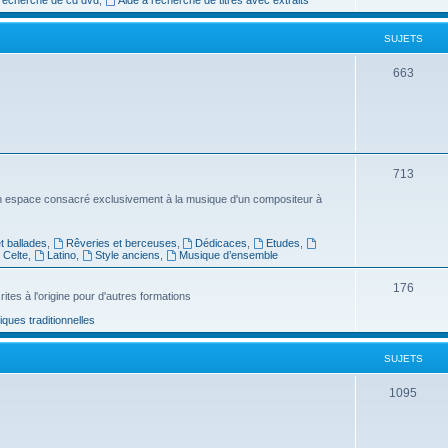
e
SUJETS
t
s
S
663
u
j
e
S
713
t
u
n espace consacré exclusivement à la musique d'un compositeur à
s
j
 ballades
,
Rêveries et berceuses
,
Dédicaces
,
Etudes
,
e
Celte
,
Latino
,
Style anciens
,
Musique d’ensemble
t
S
176
ites à l'origine pour d'autres formations
s
u
ues traditionnelles
j
SUJETS
e
t
S
1095
s
u
j