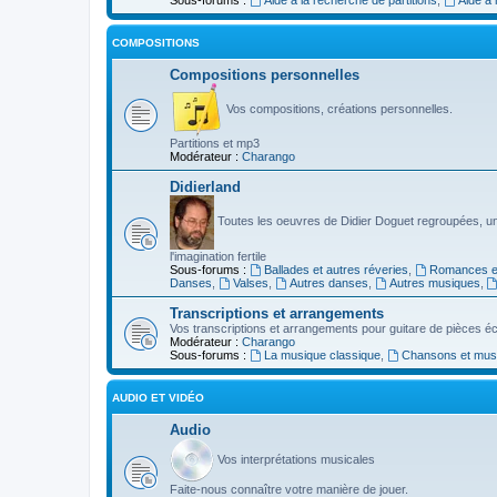
COMPOSITIONS
Compositions personnelles
Vos compositions, créations personnelles.
Partitions et mp3
Modérateur :
Charango
Didierland
Toutes les oeuvres de Didier Doguet regroupées, u
l'imagination fertile
Sous-forums :
Ballades et autres réveries
,
Romances et
Danses
,
Valses
,
Autres danses
,
Autres musiques
,
Transcriptions et arrangements
Vos transcriptions et arrangements pour guitare de pièces écr
Modérateur :
Charango
Sous-forums :
La musique classique
,
Chansons et musiq
AUDIO ET VIDÉO
Audio
Vos interprétations musicales
Faite-nous connaître votre manière de jouer.