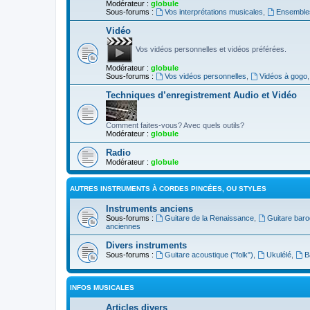
Modérateur :
globule
Sous-forums :
Vos interprétations musicales
,
Ensembles
Vidéo
Vos vidéos personnelles et vidéos préférées.
Modérateur :
globule
Sous-forums :
Vos vidéos personnelles
,
Vidéos à gogo
Techniques d’enregistrement Audio et Vidéo
Comment faites-vous? Avec quels outils?
Modérateur :
globule
Radio
Modérateur :
globule
AUTRES INSTRUMENTS À CORDES PINCÉES, OU STYLES
Instruments anciens
Sous-forums :
Guitare de la Renaissance
,
Guitare bar
anciennes
Divers instruments
Sous-forums :
Guitare acoustique ("folk")
,
Ukulélé
,
B
INFOS MUSICALES
Articles divers