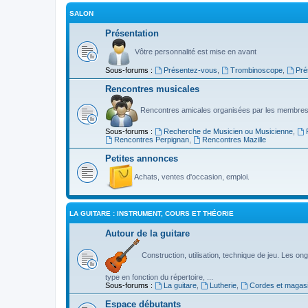
SALON
Présentation
Vôtre personnalité est mise en avant
Sous-forums :
Présentez-vous
,
Trombinoscope
,
Pré
Rencontres musicales
Rencontres amicales organisées par les membres
Sous-forums :
Recherche de Musicien ou Musicienne
,
Rencontres Perpignan
,
Rencontres Mazille
Petites annonces
Achats, ventes d'occasion, emploi.
LA GUITARE : INSTRUMENT, COURS ET THÉORIE
Autour de la guitare
Construction, utilisation, technique de jeu. Les ongl
type en fonction du répertoire, ...
Sous-forums :
La guitare
,
Lutherie
,
Cordes et magas
Espace débutants