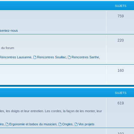
t
SUJETS
s
S
759
u
sentez-nous
j
e
S
220
t
u
 du forum
s
j
Rencontres Lausanne
,
Rencontres Souillac
,
Rencontres Sarthe
,
e
S
160
t
u
s
j
SUJETS
e
t
S
619
s
u
es, les doigts et leur entretien. Les cordes, la façon de les monter, leur
j
ins
,
Ergonomie et bobos du musicien
,
Ongles
,
Vos projets
e
S
102
t