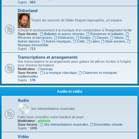
Sujets :
663
Didierland
Toutes les oeuvres de Didier Doguet regroupées, un espace
consacré exclusivement à la musique d'un compositeur à l'imagination fertile
Sous-forums :
Ballades et autres réveries
,
Romances et ballades
,
Rêveries et berceuses
,
Dédicaces
,
Etudes
,
Danses
,
Valses
,
Autres danses
,
Autres musiques
,
Celte
,
Latino
,
Style anciens
,
Musique d’ensemble
Sujets :
713
Transcriptions et arrangements
Vos transcriptions et arrangements pour guitare de pièces écrites à l'origine
pour d'autres formations
Modérateur :
Charango
Sous-forums :
La musique classique
,
Chansons et musiques
traditionnelles
Sujets :
176
Audio et vidéo
Audio
Vos interprétations musicales
Faite-nous connaître votre manière de jouer.
Modérateur :
globule
Sous-forums :
Vos interprétations musicales
,
Ensembles virtuels
Sujets :
1095
Vidéo