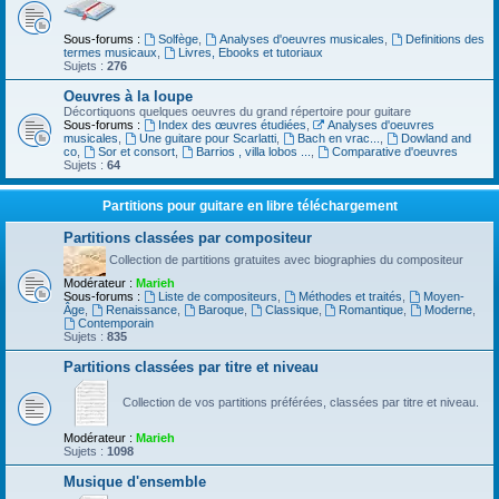
Sous-forums :
Solfège
,
Analyses d'oeuvres musicales
,
Definitions des
termes musicaux
,
Livres, Ebooks et tutoriaux
Sujets :
276
Oeuvres à la loupe
Décortiquons quelques oeuvres du grand répertoire pour guitare
Sous-forums :
Index des œuvres étudiées
,
Analyses d'oeuvres
musicales
,
Une guitare pour Scarlatti
,
Bach en vrac...
,
Dowland and
co
,
Sor et consort
,
Barrios , villa lobos ...
,
Comparative d'oeuvres
Sujets :
64
Partitions pour guitare en libre téléchargement
Partitions classées par compositeur
Collection de partitions gratuites avec biographies du compositeur
Modérateur :
Marieh
Sous-forums :
Liste de compositeurs
,
Méthodes et traités
,
Moyen-
Âge
,
Renaissance
,
Baroque
,
Classique
,
Romantique
,
Moderne
,
Contemporain
Sujets :
835
Partitions classées par titre et niveau
Collection de vos partitions préférées, classées par titre et niveau.
Modérateur :
Marieh
Sujets :
1098
Musique d'ensemble