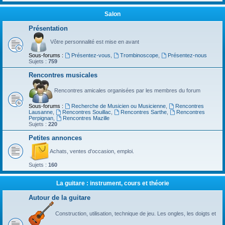
Salon
Présentation
Vôtre personnalité est mise en avant
Sous-forums :
Présentez-vous
,
Trombinoscope
,
Présentez-nous
Sujets :
759
Rencontres musicales
Rencontres amicales organisées par les membres du forum
Sous-forums :
Recherche de Musicien ou Musicienne
,
Rencontres
Lausanne
,
Rencontres Souillac
,
Rencontres Sarthe
,
Rencontres
Perpignan
,
Rencontres Mazille
Sujets :
220
Petites annonces
Achats, ventes d'occasion, emploi.
Sujets :
160
La guitare : instrument, cours et théorie
Autour de la guitare
Construction, utilisation, technique de jeu. Les ongles, les doigts et