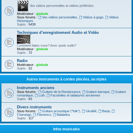
Vos vidéos personnelles et vidéos préférées.
Modérateur :
globule
Sous-forums :
Vos vidéos personnelles
,
Vidéos à gogo
,
Vidéos
Historiques
Sujets :
5439
Techniques d’enregistrement Audio et Vidéo
Comment faites-vous? Avec quels outils?
Modérateur :
globule
Sujets :
72
Radio
Modérateur :
globule
Sujets :
52
Autres instruments à cordes pincées, ou styles
Instruments anciens
Sous-forums :
Guitare de la Renaissance
,
Guitare baroque
,
Guitare
romantique
,
Luth
,
Facsimiles et tablatures anciennes
Sujets :
83
Divers instruments
Sous-forums :
Guitare acoustique ("folk")
,
Ukulélé
,
Banjo
,
Charango
,
Flamenco
,
Balalaïka
Sujets :
117
Infos musicales