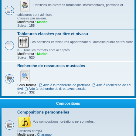
Partitions de diverses formations instrumentales, partitions et
tablatures sont admises.
Classés par niveau.
Modérateur :
Marieh
Sujets :
155
Tablatures classées par titre et niveau
Les partitions et tablatures appartenant au domaine public se trouvent
ici - Tous les formats sont acceptés.
Modérateur :
Marieh
Sujets :
520
Recherche de ressources musicales
Sous-forums :
Aide à la recherche de partitions
,
Aide à recherche de cd
dvd
,
Aide à recherche de titres avec extraits
Sujets :
332
Compositions
Compositions personnelles
Vos compositions, créations personnelles.
Partitions et mp3
Modérateur :
Charango