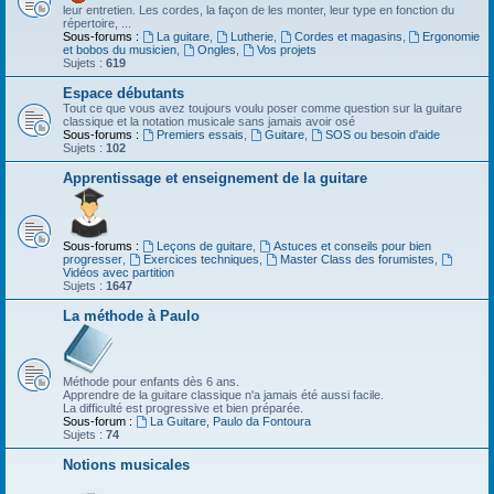
leur entretien. Les cordes, la façon de les monter, leur type en fonction du
répertoire, ...
Sous-forums :
La guitare
,
Lutherie
,
Cordes et magasins
,
Ergonomie
et bobos du musicien
,
Ongles
,
Vos projets
Sujets :
619
Espace débutants
Tout ce que vous avez toujours voulu poser comme question sur la guitare
classique et la notation musicale sans jamais avoir osé
Sous-forums :
Premiers essais
,
Guitare
,
SOS ou besoin d'aide
Sujets :
102
Apprentissage et enseignement de la guitare
Sous-forums :
Leçons de guitare
,
Astuces et conseils pour bien
progresser
,
Exercices techniques
,
Master Class des forumistes
,
Vidéos avec partition
Sujets :
1647
La méthode à Paulo
Méthode pour enfants dès 6 ans.
Apprendre de la guitare classique n'a jamais été aussi facile.
La difficulté est progressive et bien préparée.
Sous-forum :
La Guitare, Paulo da Fontoura
Sujets :
74
Notions musicales