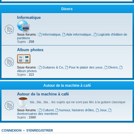
Divers
Informatique
Sous-forums :
Informatique
,
Aide informatique.
,
Logiciels d'édition de
partitions
Sujets :
258
Album photos
Sous-forums :
Guitares & Co
,
Pour le plaisir des yeux
,
Divers
,
Album photos
Sujets :
113
Autour de la machine à café
Autour de la machine à café
bla...bla...bla... les sujets qui ne sont pas liés à la guitare classique
Sous-forums :
Culturel
,
humour, histoires drôles
,
Jeux
,
Anniversaires des membres
Sujets :
1560
CONNEXION
•
S’ENREGISTRER