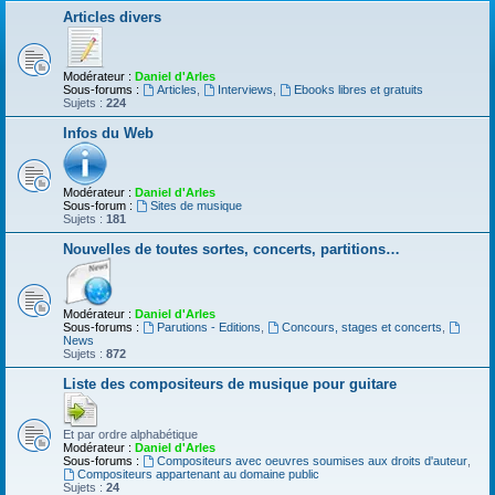
Articles divers
Modérateur :
Daniel d'Arles
Sous-forums :
Articles
,
Interviews
,
Ebooks libres et gratuits
Sujets :
224
Infos du Web
Modérateur :
Daniel d'Arles
Sous-forum :
Sites de musique
Sujets :
181
Nouvelles de toutes sortes, concerts, partitions…
Modérateur :
Daniel d'Arles
Sous-forums :
Parutions - Editions
,
Concours, stages et concerts
,
News
Sujets :
872
Liste des compositeurs de musique pour guitare
Et par ordre alphabétique
Modérateur :
Daniel d'Arles
Sous-forums :
Compositeurs avec oeuvres soumises aux droits d'auteur
,
Compositeurs appartenant au domaine public
Sujets :
24