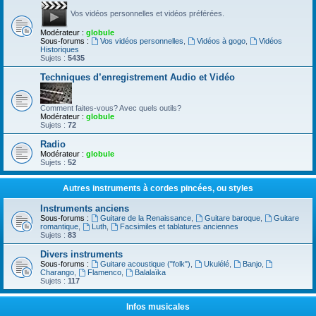
Vos vidéos personnelles et vidéos préférées.
Modérateur :
globule
Sous-forums :
Vos vidéos personnelles
,
Vidéos à gogo
,
Vidéos
Historiques
Sujets :
5435
Techniques d’enregistrement Audio et Vidéo
Comment faites-vous? Avec quels outils?
Modérateur :
globule
Sujets :
72
Radio
Modérateur :
globule
Sujets :
52
Autres instruments à cordes pincées, ou styles
Instruments anciens
Sous-forums :
Guitare de la Renaissance
,
Guitare baroque
,
Guitare
romantique
,
Luth
,
Facsimiles et tablatures anciennes
Sujets :
83
Divers instruments
Sous-forums :
Guitare acoustique ("folk")
,
Ukulélé
,
Banjo
,
Charango
,
Flamenco
,
Balalaïka
Sujets :
117
Infos musicales