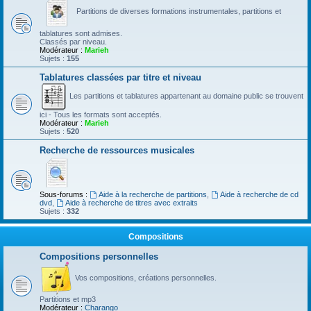
Partitions de diverses formations instrumentales, partitions et
tablatures sont admises.
Classés par niveau.
Modérateur :
Marieh
Sujets :
155
Tablatures classées par titre et niveau
Les partitions et tablatures appartenant au domaine public se trouvent
ici - Tous les formats sont acceptés.
Modérateur :
Marieh
Sujets :
520
Recherche de ressources musicales
Sous-forums :
Aide à la recherche de partitions
,
Aide à recherche de cd
dvd
,
Aide à recherche de titres avec extraits
Sujets :
332
Compositions
Compositions personnelles
Vos compositions, créations personnelles.
Partitions et mp3
Modérateur :
Charango