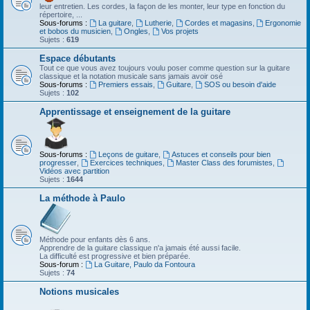
leur entretien. Les cordes, la façon de les monter, leur type en fonction du
répertoire, ...
Sous-forums :
La guitare
,
Lutherie
,
Cordes et magasins
,
Ergonomie
et bobos du musicien
,
Ongles
,
Vos projets
Sujets :
619
Espace débutants
Tout ce que vous avez toujours voulu poser comme question sur la guitare
classique et la notation musicale sans jamais avoir osé
Sous-forums :
Premiers essais
,
Guitare
,
SOS ou besoin d'aide
Sujets :
102
Apprentissage et enseignement de la guitare
Sous-forums :
Leçons de guitare
,
Astuces et conseils pour bien
progresser
,
Exercices techniques
,
Master Class des forumistes
,
Vidéos avec partition
Sujets :
1644
La méthode à Paulo
Méthode pour enfants dès 6 ans.
Apprendre de la guitare classique n'a jamais été aussi facile.
La difficulté est progressive et bien préparée.
Sous-forum :
La Guitare, Paulo da Fontoura
Sujets :
74
Notions musicales