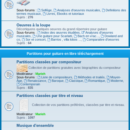
Sous-forums :
Solfège
,
Analyses d'oeuvres musicales
,
Definitions des
termes musicaux
,
Livres, Ebooks et tutoriaux
Sujets :
276
Oeuvres à la loupe
Décortiquons quelques oeuvres du grand répertoire pour guitare
Sous-forums :
Index des œuvres étudiées
,
Analyses d'oeuvres
musicales
,
Une guitare pour Scarlatti
,
Bach en vrac...
,
Dowland and
co
,
Sor et consort
,
Barrios , villa lobos ...
,
Comparative d'oeuvres
Sujets :
64
Partitions pour guitare en libre téléchargement
Partitions classées par compositeur
Collection de partitions gratuites avec biographies du compositeur
Modérateur :
Marieh
Sous-forums :
Liste de compositeurs
,
Méthodes et traités
,
Moyen-
Âge
,
Renaissance
,
Baroque
,
Classique
,
Romantique
,
Moderne
,
Contemporain
Sujets :
835
Partitions classées par titre et niveau
Collection de vos partitions préférées, classées par titre et niveau.
Modérateur :
Marieh
Sujets :
1097
Musique d'ensemble