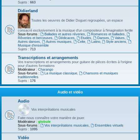
Sujets :
663
Didierland
Toutes les oeuvres de Didier Doguet regroupées, un espace
consacré exclusivement à la musique d'un compositeur à l'imagination fertile
Sous-forums :
Ballades et autres réveries
,
Romances et ballades
,
Rêveries et berceuses
,
Dédicaces
,
Etudes
,
Danses
,
Valses
,
Autres danses
,
Autres musiques
,
Celte
,
Latino
,
Style anciens
,
Musique d’ensemble
Sujets :
713
Transcriptions et arrangements
Vos transcriptions et arrangements pour guitare de pièces écrites à l'origine
pour d'autres formations
Modérateur :
Charango
Sous-forums :
La musique classique
,
Chansons et musiques
traditionnelles
Sujets :
176
Audio et vidéo
Audio
Vos interprétations musicales
Faite-nous connaître votre manière de jouer.
Modérateur :
globule
Sous-forums :
Vos interprétations musicales
,
Ensembles virtuels
Sujets :
1095
Vidéo