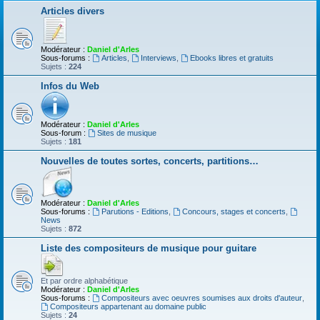
Articles divers
Modérateur :
Daniel d'Arles
Sous-forums :
Articles
,
Interviews
,
Ebooks libres et gratuits
Sujets :
224
Infos du Web
Modérateur :
Daniel d'Arles
Sous-forum :
Sites de musique
Sujets :
181
Nouvelles de toutes sortes, concerts, partitions…
Modérateur :
Daniel d'Arles
Sous-forums :
Parutions - Editions
,
Concours, stages et concerts
,
News
Sujets :
872
Liste des compositeurs de musique pour guitare
Et par ordre alphabétique
Modérateur :
Daniel d'Arles
Sous-forums :
Compositeurs avec oeuvres soumises aux droits d'auteur
,
Compositeurs appartenant au domaine public
Sujets :
24