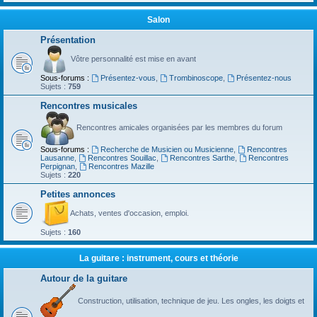
Salon
Présentation
Vôtre personnalité est mise en avant
Sous-forums :
Présentez-vous
,
Trombinoscope
,
Présentez-nous
Sujets :
759
Rencontres musicales
Rencontres amicales organisées par les membres du forum
Sous-forums :
Recherche de Musicien ou Musicienne
,
Rencontres
Lausanne
,
Rencontres Souillac
,
Rencontres Sarthe
,
Rencontres
Perpignan
,
Rencontres Mazille
Sujets :
220
Petites annonces
Achats, ventes d'occasion, emploi.
Sujets :
160
La guitare : instrument, cours et théorie
Autour de la guitare
Construction, utilisation, technique de jeu. Les ongles, les doigts et