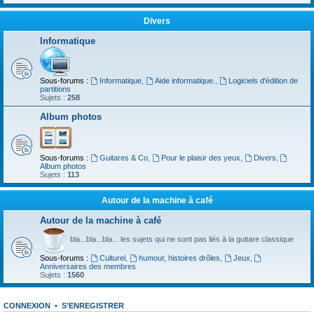
Divers
Informatique
Sous-forums :
Informatique
,
Aide informatique.
,
Logiciels d'édition de
partitions
Sujets :
258
Album photos
Sous-forums :
Guitares & Co
,
Pour le plaisir des yeux
,
Divers
,
Album photos
Sujets :
113
Autour de la machine à café
Autour de la machine à café
bla...bla...bla... les sujets qui ne sont pas liés à la guitare classique
Sous-forums :
Culturel
,
humour, histoires drôles
,
Jeux
,
Anniversaires des membres
Sujets :
1560
CONNEXION
•
S’ENREGISTRER