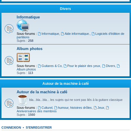
Divers
Informatique
Sous-forums :
Informatique
,
Aide informatique.
,
Logiciels d'édition de
partitions
Sujets :
258
Album photos
Sous-forums :
Guitares & Co
,
Pour le plaisir des yeux
,
Divers
,
Album photos
Sujets :
113
Autour de la machine à café
Autour de la machine à café
bla...bla...bla... les sujets qui ne sont pas liés à la guitare classique
Sous-forums :
Culturel
,
humour, histoires drôles
,
Jeux
,
Anniversaires des membres
Sujets :
1560
CONNEXION
•
S’ENREGISTRER