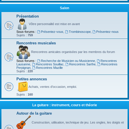
Salon
Présentation
Vôtre personnalité est mise en avant
Sous-forums :
Présentez-vous
,
Trombinoscope
,
Présentez-nous
Sujets :
759
Rencontres musicales
Rencontres amicales organisées par les membres du forum
Sous-forums :
Recherche de Musicien ou Musicienne
,
Rencontres
Lausanne
,
Rencontres Souillac
,
Rencontres Sarthe
,
Rencontres
Perpignan
,
Rencontres Mazille
Sujets :
220
Petites annonces
Achats, ventes d'occasion, emploi.
Sujets :
160
La guitare : instrument, cours et théorie
Autour de la guitare
Construction, utilisation, technique de jeu. Les ongles, les doigts et