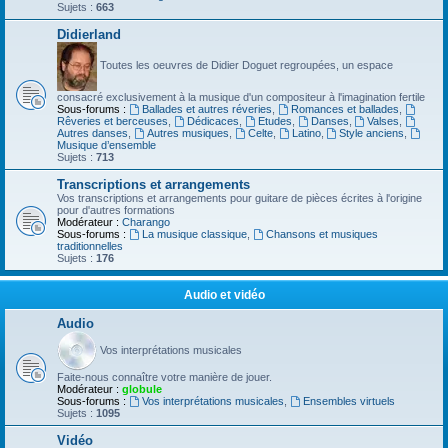
Sujets :
663
Didierland
Toutes les oeuvres de Didier Doguet regroupées, un espace
consacré exclusivement à la musique d'un compositeur à l'imagination fertile
Sous-forums :
Ballades et autres réveries
,
Romances et ballades
,
Rêveries et berceuses
,
Dédicaces
,
Etudes
,
Danses
,
Valses
,
Autres danses
,
Autres musiques
,
Celte
,
Latino
,
Style anciens
,
Musique d’ensemble
Sujets :
713
Transcriptions et arrangements
Vos transcriptions et arrangements pour guitare de pièces écrites à l'origine
pour d'autres formations
Modérateur :
Charango
Sous-forums :
La musique classique
,
Chansons et musiques
traditionnelles
Sujets :
176
Audio et vidéo
Audio
Vos interprétations musicales
Faite-nous connaître votre manière de jouer.
Modérateur :
globule
Sous-forums :
Vos interprétations musicales
,
Ensembles virtuels
Sujets :
1095
Vidéo