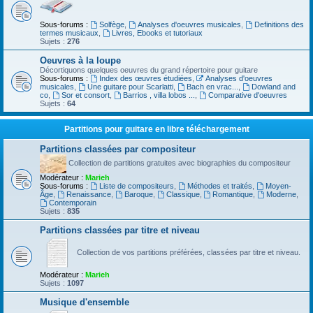
Sous-forums :
Solfège
,
Analyses d'oeuvres musicales
,
Definitions des
termes musicaux
,
Livres, Ebooks et tutoriaux
Sujets :
276
Oeuvres à la loupe
Décortiquons quelques oeuvres du grand répertoire pour guitare
Sous-forums :
Index des œuvres étudiées
,
Analyses d'oeuvres
musicales
,
Une guitare pour Scarlatti
,
Bach en vrac...
,
Dowland and
co
,
Sor et consort
,
Barrios , villa lobos ...
,
Comparative d'oeuvres
Sujets :
64
Partitions pour guitare en libre téléchargement
Partitions classées par compositeur
Collection de partitions gratuites avec biographies du compositeur
Modérateur :
Marieh
Sous-forums :
Liste de compositeurs
,
Méthodes et traités
,
Moyen-
Âge
,
Renaissance
,
Baroque
,
Classique
,
Romantique
,
Moderne
,
Contemporain
Sujets :
835
Partitions classées par titre et niveau
Collection de vos partitions préférées, classées par titre et niveau.
Modérateur :
Marieh
Sujets :
1097
Musique d'ensemble