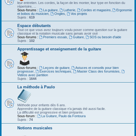
leur entretien. Les cordes, la façon de les monter, leur type en fonction du
répertoire, ...
Sous-forums :
La guitare
,
Lutherie
,
Cordes et magasins
,
Ergonomie
et bobos du musicien
,
Ongles
,
Vos projets
Sujets :
619
Espace débutants
Tout ce que vous avez toujours voulu poser comme question sur la guitare
classique et la notation musicale sans jamais avoir osé
Sous-forums :
Premiers essais
,
Guitare
,
SOS ou besoin d'aide
Sujets :
102
Apprentissage et enseignement de la guitare
Sous-forums :
Leçons de guitare
,
Astuces et conseils pour bien
progresser
,
Exercices techniques
,
Master Class des forumistes
,
Vidéos avec partition
Sujets :
1644
La méthode à Paulo
Méthode pour enfants dès 6 ans.
Apprendre de la guitare classique n'a jamais été aussi facile.
La difficulté est progressive et bien préparée.
Sous-forum :
La Guitare, Paulo da Fontoura
Sujets :
74
Notions musicales