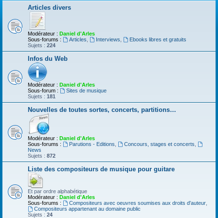
Articles divers
Modérateur :
Daniel d'Arles
Sous-forums :
Articles
,
Interviews
,
Ebooks libres et gratuits
Sujets :
224
Infos du Web
Modérateur :
Daniel d'Arles
Sous-forum :
Sites de musique
Sujets :
181
Nouvelles de toutes sortes, concerts, partitions…
Modérateur :
Daniel d'Arles
Sous-forums :
Parutions - Editions
,
Concours, stages et concerts
,
News
Sujets :
872
Liste des compositeurs de musique pour guitare
Et par ordre alphabétique
Modérateur :
Daniel d'Arles
Sous-forums :
Compositeurs avec oeuvres soumises aux droits d'auteur
,
Compositeurs appartenant au domaine public
Sujets :
24