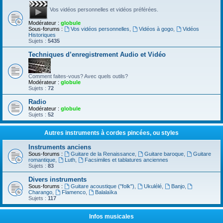
Vos vidéos personnelles et vidéos préférées.
Modérateur :
globule
Sous-forums :
Vos vidéos personnelles
,
Vidéos à gogo
,
Vidéos
Historiques
Sujets :
5435
Techniques d’enregistrement Audio et Vidéo
Comment faites-vous? Avec quels outils?
Modérateur :
globule
Sujets :
72
Radio
Modérateur :
globule
Sujets :
52
Autres instruments à cordes pincées, ou styles
Instruments anciens
Sous-forums :
Guitare de la Renaissance
,
Guitare baroque
,
Guitare
romantique
,
Luth
,
Facsimiles et tablatures anciennes
Sujets :
83
Divers instruments
Sous-forums :
Guitare acoustique ("folk")
,
Ukulélé
,
Banjo
,
Charango
,
Flamenco
,
Balalaïka
Sujets :
117
Infos musicales