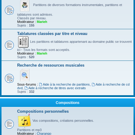
Partitions de diverses formations instrumentales, partitions et
tablatures sont admises.
Classés par niveau.
Modérateur :
Marieh
Sujets :
155
Tablatures classées par titre et niveau
Les partitions et tablatures appartenant au domaine public se trouvent
ici - Tous les formats sont acceptés.
Modérateur :
Marieh
Sujets :
520
Recherche de ressources musicales
Sous-forums :
Aide à la recherche de partitions
,
Aide à recherche de cd
dvd
,
Aide à recherche de titres avec extraits
Sujets :
332
Compositions
Compositions personnelles
Vos compositions, créations personnelles.
Partitions et mp3
Modérateur :
Charango