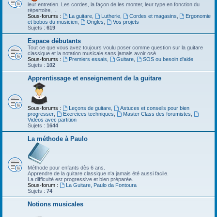
leur entretien. Les cordes, la façon de les monter, leur type en fonction du
répertoire, ...
Sous-forums :
La guitare
,
Lutherie
,
Cordes et magasins
,
Ergonomie
et bobos du musicien
,
Ongles
,
Vos projets
Sujets :
619
Espace débutants
Tout ce que vous avez toujours voulu poser comme question sur la guitare
classique et la notation musicale sans jamais avoir osé
Sous-forums :
Premiers essais
,
Guitare
,
SOS ou besoin d'aide
Sujets :
102
Apprentissage et enseignement de la guitare
Sous-forums :
Leçons de guitare
,
Astuces et conseils pour bien
progresser
,
Exercices techniques
,
Master Class des forumistes
,
Vidéos avec partition
Sujets :
1644
La méthode à Paulo
Méthode pour enfants dès 6 ans.
Apprendre de la guitare classique n'a jamais été aussi facile.
La difficulté est progressive et bien préparée.
Sous-forum :
La Guitare, Paulo da Fontoura
Sujets :
74
Notions musicales