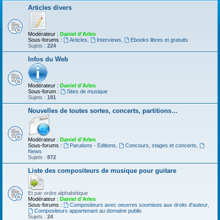
Articles divers
Modérateur :
Daniel d'Arles
Sous-forums :
Articles
,
Interviews
,
Ebooks libres et gratuits
Sujets :
224
Infos du Web
Modérateur :
Daniel d'Arles
Sous-forum :
Sites de musique
Sujets :
181
Nouvelles de toutes sortes, concerts, partitions…
Modérateur :
Daniel d'Arles
Sous-forums :
Parutions - Editions
,
Concours, stages et concerts
,
News
Sujets :
872
Liste des compositeurs de musique pour guitare
Et par ordre alphabétique
Modérateur :
Daniel d'Arles
Sous-forums :
Compositeurs avec oeuvres soumises aux droits d'auteur
,
Compositeurs appartenant au domaine public
Sujets :
24