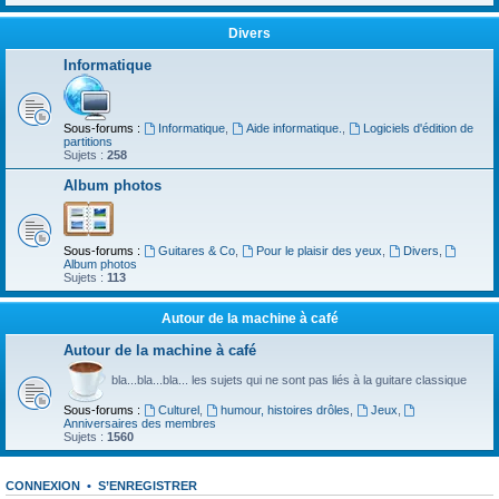
Divers
Informatique
Sous-forums :
Informatique
,
Aide informatique.
,
Logiciels d'édition de
partitions
Sujets :
258
Album photos
Sous-forums :
Guitares & Co
,
Pour le plaisir des yeux
,
Divers
,
Album photos
Sujets :
113
Autour de la machine à café
Autour de la machine à café
bla...bla...bla... les sujets qui ne sont pas liés à la guitare classique
Sous-forums :
Culturel
,
humour, histoires drôles
,
Jeux
,
Anniversaires des membres
Sujets :
1560
CONNEXION
•
S’ENREGISTRER