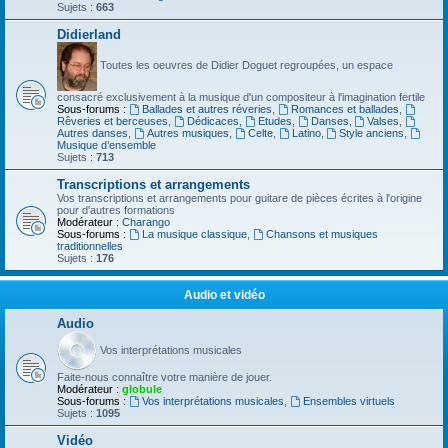
Sujets :
663
Didierland
Toutes les oeuvres de Didier Doguet regroupées, un espace
consacré exclusivement à la musique d'un compositeur à l'imagination fertile
Sous-forums :
Ballades et autres réveries
,
Romances et ballades
,
Rêveries et berceuses
,
Dédicaces
,
Etudes
,
Danses
,
Valses
,
Autres danses
,
Autres musiques
,
Celte
,
Latino
,
Style anciens
,
Musique d’ensemble
Sujets :
713
Transcriptions et arrangements
Vos transcriptions et arrangements pour guitare de pièces écrites à l'origine
pour d'autres formations
Modérateur :
Charango
Sous-forums :
La musique classique
,
Chansons et musiques
traditionnelles
Sujets :
176
Audio et vidéo
Audio
Vos interprétations musicales
Faite-nous connaître votre manière de jouer.
Modérateur :
globule
Sous-forums :
Vos interprétations musicales
,
Ensembles virtuels
Sujets :
1095
Vidéo