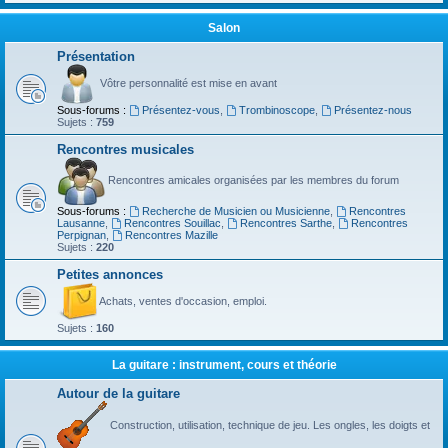
Salon
Présentation
Vôtre personnalité est mise en avant
Sous-forums :
Présentez-vous
,
Trombinoscope
,
Présentez-nous
Sujets :
759
Rencontres musicales
Rencontres amicales organisées par les membres du forum
Sous-forums :
Recherche de Musicien ou Musicienne
,
Rencontres
Lausanne
,
Rencontres Souillac
,
Rencontres Sarthe
,
Rencontres
Perpignan
,
Rencontres Mazille
Sujets :
220
Petites annonces
Achats, ventes d'occasion, emploi.
Sujets :
160
La guitare : instrument, cours et théorie
Autour de la guitare
Construction, utilisation, technique de jeu. Les ongles, les doigts et