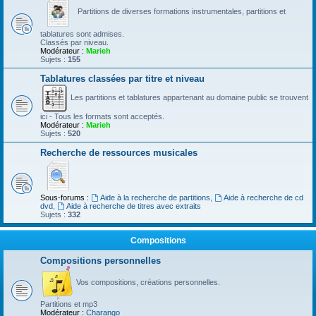
Partitions de diverses formations instrumentales, partitions et
tablatures sont admises.
Classés par niveau.
Modérateur :
Marieh
Sujets :
155
Tablatures classées par titre et niveau
Les partitions et tablatures appartenant au domaine public se trouvent
ici - Tous les formats sont acceptés.
Modérateur :
Marieh
Sujets :
520
Recherche de ressources musicales
Sous-forums :
Aide à la recherche de partitions
,
Aide à recherche de cd
dvd
,
Aide à recherche de titres avec extraits
Sujets :
332
Compositions
Compositions personnelles
Vos compositions, créations personnelles.
Partitions et mp3
Modérateur :
Charango