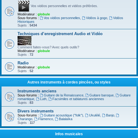
Vos vidéos personnelles et vidéos préférées.
Modérateur :
globule
Sous-forums :
Vos vidéos personnelles
,
Vidéos à gogo
,
Vidéos
Historiques
Sujets :
5434
Techniques d’enregistrement Audio et Vidéo
Comment faites-vous? Avec quels outils?
Modérateur :
globule
Sujets :
72
Radio
Modérateur :
globule
Sujets :
52
Autres instruments à cordes pincées, ou styles
Instruments anciens
Sous-forums :
Guitare de la Renaissance
,
Guitare baroque
,
Guitare
romantique
,
Luth
,
Facsimiles et tablatures anciennes
Sujets :
83
Divers instruments
Sous-forums :
Guitare acoustique ("folk")
,
Ukulélé
,
Banjo
,
Charango
,
Flamenco
,
Balalaïka
Sujets :
117
Infos musicales