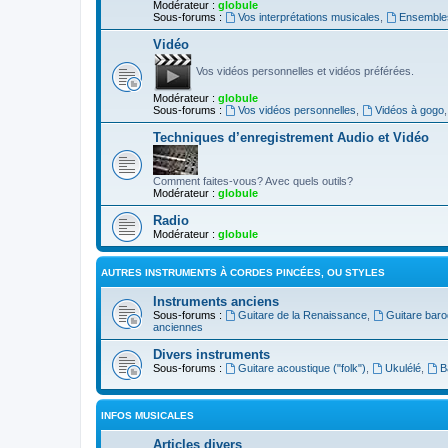
Modérateur :
globule
Sous-forums :
Vos interprétations musicales
,
Ensembles
Vidéo
Vos vidéos personnelles et vidéos préférées.
Modérateur :
globule
Sous-forums :
Vos vidéos personnelles
,
Vidéos à gogo
Techniques d’enregistrement Audio et Vidéo
Comment faites-vous? Avec quels outils?
Modérateur :
globule
Radio
Modérateur :
globule
AUTRES INSTRUMENTS À CORDES PINCÉES, OU STYLES
Instruments anciens
Sous-forums :
Guitare de la Renaissance
,
Guitare bar
anciennes
Divers instruments
Sous-forums :
Guitare acoustique ("folk")
,
Ukulélé
,
B
INFOS MUSICALES
Articles divers