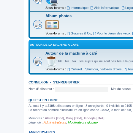
Sous-forums :
Informatique
,
Aide informatique.
,
Logic
Album photos
Sous-forums :
Guitares & Co
,
Pour le plaisir des yeux
,
AUTOUR DE LA MACHINE À CAFÉ
Autour de la machine à café
bla...bla...bla... les sujets qui ne sont pas liés à la g
Sous-forums :
Culturel
,
humour, histoires drôles
,
Jeu
CONNEXION
•
S’ENREGISTRER
Nom d’utilisateur :
Mot de passe :
QUI EST EN LIGNE
Au total il y a
2108
utilisateurs en ligne : 3 enregistrés, 0 invisible et 210
Le record du nombre d’utilisateurs en ligne est de
10992
, le mer. oct. 08
Membres :
Ahrefs [Bot]
,
Bing [Bot]
,
Google [Bot]
Légende :
Administrateurs
,
Modérateurs globaux
ANNIVERSAIRES