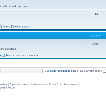
j
iels d'édition de partitions
e
S
113
t
u
s
j
Divers
,
Album photos
e
SUJETS
t
S
1560
s
uitare classique
u
x
,
Anniversaires des membres
j
e
t
J’ai oublié mon mot de passe
|
Se souvenir de moi
s
5 invités (d’après le nombre d’utilisateurs actifs ces 5 dernières minutes)
, 2025 5:08 pm