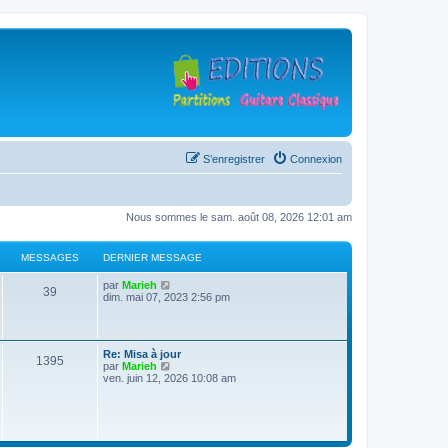
S’enregistrer
Connexion
Nous sommes le sam. août 08, 2026 12:01 am
MESSAGES
DERNIER MESSAGE
D
V
par
Marieh
M
39
e
o
dim. mai 07, 2023 2:56 pm
r
i
e
n
r
i
l
s
e
e
D
Re: Misa à jour
r
d
M
1395
e
V
par
Marieh
s
m
e
r
o
ven. juin 12, 2026 10:08 am
e
r
e
n
i
s
n
a
i
r
s
i
s
e
l
a
e
g
r
e
g
r
s
m
d
e
m
e