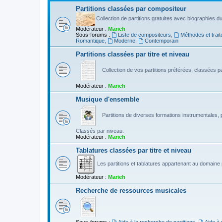
Partitions classées par compositeur
Collection de partitions gratuites avec biographies 
Modérateur :
Marieh
Sous-forums :
Liste de compositeurs
,
Méthodes et trait
Romantique
,
Moderne
,
Contemporain
Partitions classées par titre et niveau
Collection de vos partitions préférées, classées par
Modérateur :
Marieh
Musique d'ensemble
Partitions de diverses formations instrumentales, p
Classés par niveau.
Modérateur :
Marieh
Tablatures classées par titre et niveau
Les partitions et tablatures appartenant au domaine p
Modérateur :
Marieh
Recherche de ressources musicales
Sous-forums :
Aide à la recherche de partitions
,
Aide à