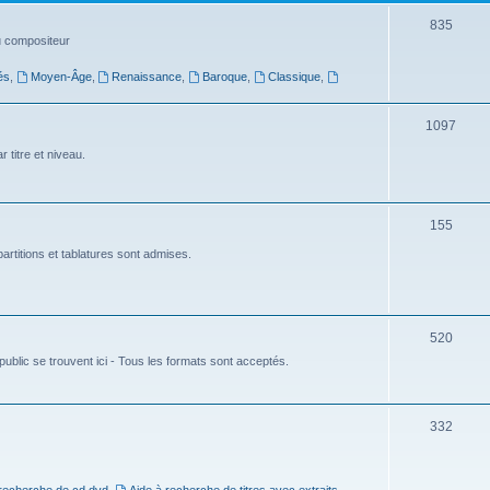
t
S
835
du compositeur
s
u
és
,
Moyen-Âge
,
Renaissance
,
Baroque
,
Classique
,
j
e
S
1097
t
u
 titre et niveau.
s
j
e
S
155
t
u
artitions et tablatures sont admises.
s
j
e
S
520
t
ublic se trouvent ici - Tous les formats sont acceptés.
u
s
j
e
S
332
t
u
s
j
 recherche de cd dvd
,
Aide à recherche de titres avec extraits