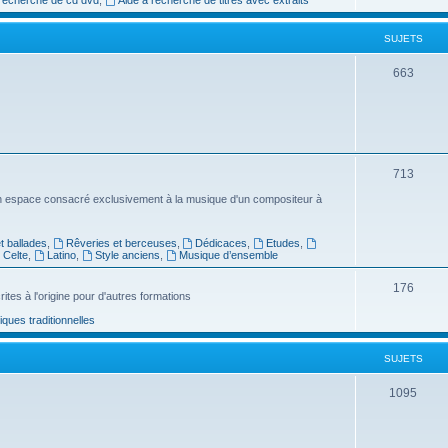
e
SUJETS
t
s
S
663
u
j
e
S
713
t
u
n espace consacré exclusivement à la musique d'un compositeur à
s
j
 ballades
,
Rêveries et berceuses
,
Dédicaces
,
Etudes
,
e
Celte
,
Latino
,
Style anciens
,
Musique d’ensemble
t
S
176
ites à l'origine pour d'autres formations
s
u
ues traditionnelles
j
SUJETS
e
t
S
1095
s
u
j