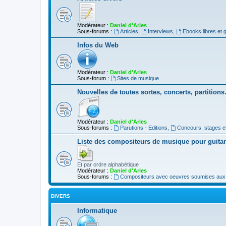
Modérateur :
Daniel d'Arles
Sous-forums :
Articles
,
Interviews
,
Ebooks libres et g
Infos du Web
Modérateur :
Daniel d'Arles
Sous-forum :
Sites de musique
Nouvelles de toutes sortes, concerts, partition
Modérateur :
Daniel d'Arles
Sous-forums :
Parutions - Editions
,
Concours, stages e
Liste des compositeurs de musique pour guita
Et par ordre alphabétique
Modérateur :
Daniel d'Arles
Sous-forums :
Compositeurs avec oeuvres soumises aux d
DIVERS
Informatique