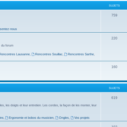
t
SUJETS
s
S
759
u
sentez-nous
j
e
S
220
t
u
 du forum
s
j
Rencontres Lausanne
,
Rencontres Souillac
,
Rencontres Sarthe
,
e
S
160
t
u
s
j
SUJETS
e
t
S
619
s
u
es, les doigts et leur entretien. Les cordes, la façon de les monter, leur
j
ins
,
Ergonomie et bobos du musicien
,
Ongles
,
Vos projets
e
S
102
t