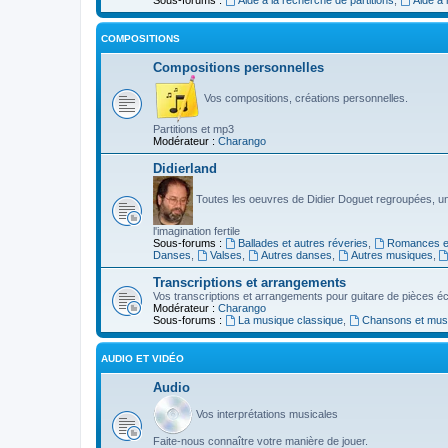
COMPOSITIONS
Compositions personnelles
Vos compositions, créations personnelles.
Partitions et mp3
Modérateur :
Charango
Didierland
Toutes les oeuvres de Didier Doguet regroupées, u
l'imagination fertile
Sous-forums :
Ballades et autres réveries
,
Romances et
Danses
,
Valses
,
Autres danses
,
Autres musiques
,
Transcriptions et arrangements
Vos transcriptions et arrangements pour guitare de pièces écr
Modérateur :
Charango
Sous-forums :
La musique classique
,
Chansons et musiq
AUDIO ET VIDÉO
Audio
Vos interprétations musicales
Faite-nous connaître votre manière de jouer.