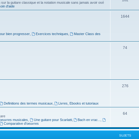
ur la guitare classique et la notation musicale sans jamais avoir osé
in d'aide
u
s
j
S
1644
e
u
t
j
pour bien progresser
,
Exercices techniques
,
Master Class des
s
e
S
74
t
u
s
j
e
t
S
276
s
u
j
Definitions des termes musicaux
,
Livres, Ebooks et tutoriaux
e
S
64
tare
t
oeuvres musicales
,
Une guitare pour Scarlatti
,
Bach en vrac...
,
u
Comparative d'oeuvres
s
j
SUJETS
e