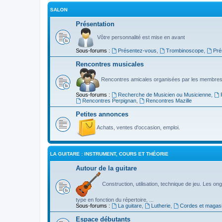
SALON
Présentation
Vôtre personnalité est mise en avant
Sous-forums :
Présentez-vous
,
Trombinoscope
,
Pré
Rencontres musicales
Rencontres amicales organisées par les membres
Sous-forums :
Recherche de Musicien ou Musicienne
,
Rencontres Perpignan
,
Rencontres Mazille
Petites annonces
Achats, ventes d'occasion, emploi.
LA GUITARE : INSTRUMENT, COURS ET THÉORIE
Autour de la guitare
Construction, utilisation, technique de jeu. Les ongl
type en fonction du répertoire, ...
Sous-forums :
La guitare
,
Lutherie
,
Cordes et magas
Espace débutants