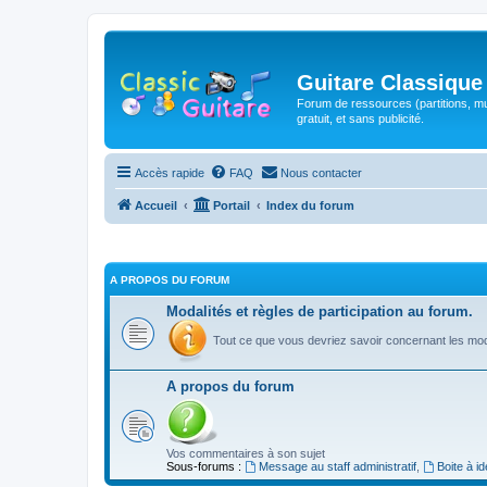
Guitare Classique
Forum de ressources (partitions, mu
gratuit, et sans publicité.
Accès rapide
FAQ
Nous contacter
Accueil
Portail
Index du forum
A PROPOS DU FORUM
Modalités et règles de participation au forum.
Tout ce que vous devriez savoir concernant les moda
A propos du forum
Vos commentaires à son sujet
Sous-forums :
Message au staff administratif
,
Boite à i