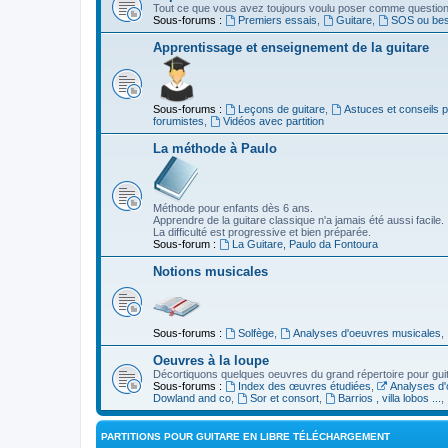
Tout ce que vous avez toujours voulu poser comme question s
Sous-forums :
Premiers essais
,
Guitare
,
SOS ou beso
Apprentissage et enseignement de la guitare
Sous-forums :
Leçons de guitare
,
Astuces et conseils 
forumistes
,
Vidéos avec partition
La méthode à Paulo
Méthode pour enfants dès 6 ans.
Apprendre de la guitare classique n'a jamais été aussi facile.
La difficulté est progressive et bien préparée.
Sous-forum :
La Guitare, Paulo da Fontoura
Notions musicales
Sous-forums :
Solfège
,
Analyses d'oeuvres musicales
,
Oeuvres à la loupe
Décortiquons quelques oeuvres du grand répertoire pour gui
Sous-forums :
Index des œuvres étudiées
,
Analyses d'
Dowland and co
,
Sor et consort
,
Barrios , villa lobos ...
,
PARTITIONS POUR GUITARE EN LIBRE TÉLÉCHARGEMENT