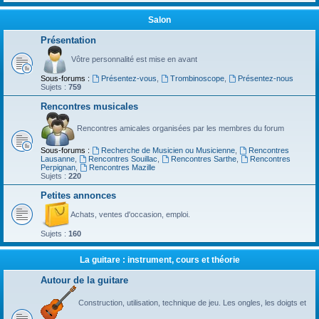
Salon
Présentation
Vôtre personnalité est mise en avant
Sous-forums :
Présentez-vous
,
Trombinoscope
,
Présentez-nous
Sujets :
759
Rencontres musicales
Rencontres amicales organisées par les membres du forum
Sous-forums :
Recherche de Musicien ou Musicienne
,
Rencontres
Lausanne
,
Rencontres Souillac
,
Rencontres Sarthe
,
Rencontres
Perpignan
,
Rencontres Mazille
Sujets :
220
Petites annonces
Achats, ventes d'occasion, emploi.
Sujets :
160
La guitare : instrument, cours et théorie
Autour de la guitare
Construction, utilisation, technique de jeu. Les ongles, les doigts et