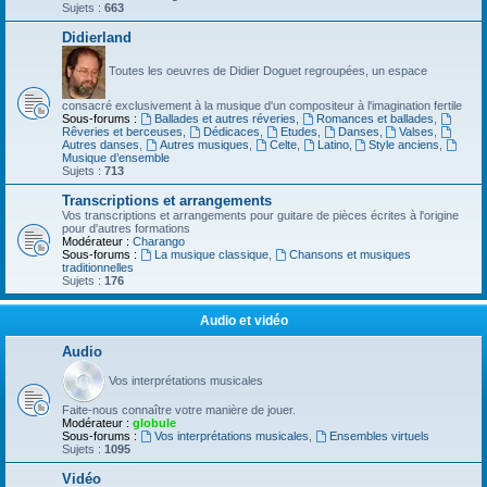
Sujets :
663
Didierland
Toutes les oeuvres de Didier Doguet regroupées, un espace
consacré exclusivement à la musique d'un compositeur à l'imagination fertile
Sous-forums :
Ballades et autres réveries
,
Romances et ballades
,
Rêveries et berceuses
,
Dédicaces
,
Etudes
,
Danses
,
Valses
,
Autres danses
,
Autres musiques
,
Celte
,
Latino
,
Style anciens
,
Musique d’ensemble
Sujets :
713
Transcriptions et arrangements
Vos transcriptions et arrangements pour guitare de pièces écrites à l'origine
pour d'autres formations
Modérateur :
Charango
Sous-forums :
La musique classique
,
Chansons et musiques
traditionnelles
Sujets :
176
Audio et vidéo
Audio
Vos interprétations musicales
Faite-nous connaître votre manière de jouer.
Modérateur :
globule
Sous-forums :
Vos interprétations musicales
,
Ensembles virtuels
Sujets :
1095
Vidéo