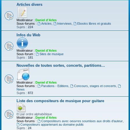
Articles divers
Modérateur :
Daniel d'Arles
Sous-forums :
Articles
,
Interviews
,
Ebooks libres et gratuits
Sujets :
224
Infos du Web
Modérateur :
Daniel d'Arles
Sous-forum :
Sites de musique
Sujets :
181
Nouvelles de toutes sortes, concerts, partitions…
Modérateur :
Daniel d'Arles
Sous-forums :
Parutions - Editions
,
Concours, stages et concerts
,
News
Sujets :
872
Liste des compositeurs de musique pour guitare
Et par ordre alphabétique
Modérateur :
Daniel d'Arles
Sous-forums :
Compositeurs avec oeuvres soumises aux droits d'auteur
,
Compositeurs appartenant au domaine public
Sujets :
24