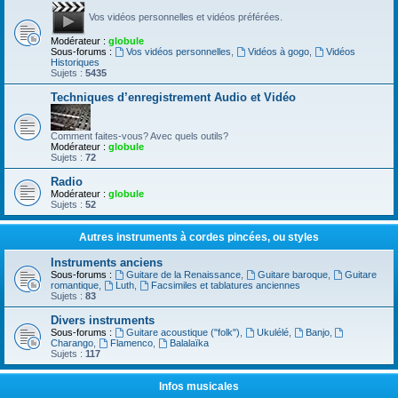
Vos vidéos personnelles et vidéos préférées.
Modérateur :
globule
Sous-forums :
Vos vidéos personnelles
,
Vidéos à gogo
,
Vidéos
Historiques
Sujets :
5435
Techniques d’enregistrement Audio et Vidéo
Comment faites-vous? Avec quels outils?
Modérateur :
globule
Sujets :
72
Radio
Modérateur :
globule
Sujets :
52
Autres instruments à cordes pincées, ou styles
Instruments anciens
Sous-forums :
Guitare de la Renaissance
,
Guitare baroque
,
Guitare
romantique
,
Luth
,
Facsimiles et tablatures anciennes
Sujets :
83
Divers instruments
Sous-forums :
Guitare acoustique ("folk")
,
Ukulélé
,
Banjo
,
Charango
,
Flamenco
,
Balalaïka
Sujets :
117
Infos musicales