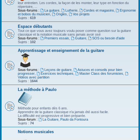
leur entretien. Les cordes, la façon de les monter, leur type en fonction du
répertoire, ...
Sous-forums :
La guitare
,
Lutherie
,
Cordes et magasins
,
Ergonomie
et bobos du musicien
,
Ongles
,
Vos projets
Sujets :
619
Espace débutants
Tout ce que vous avez toujours voulu poser comme question sur la guitare
classique et la notation musicale sans jamais avoir osé
Sous-forums :
Premiers essais
,
Guitare
,
SOS ou besoin d'aide
Sujets :
102
Apprentissage et enseignement de la guitare
Sous-forums :
Leçons de guitare
,
Astuces et conseils pour bien
progresser
,
Exercices techniques
,
Master Class des forumistes
,
Vidéos avec partition
Sujets :
1644
La méthode à Paulo
Méthode pour enfants dès 6 ans.
Apprendre de la guitare classique n'a jamais été aussi facile.
La difficulté est progressive et bien préparée.
Sous-forum :
La Guitare, Paulo da Fontoura
Sujets :
74
Notions musicales