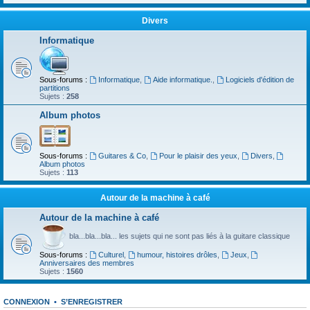
Divers
Informatique
Sous-forums :
Informatique
,
Aide informatique.
,
Logiciels d'édition de
partitions
Sujets :
258
Album photos
Sous-forums :
Guitares & Co
,
Pour le plaisir des yeux
,
Divers
,
Album photos
Sujets :
113
Autour de la machine à café
Autour de la machine à café
bla...bla...bla... les sujets qui ne sont pas liés à la guitare classique
Sous-forums :
Culturel
,
humour, histoires drôles
,
Jeux
,
Anniversaires des membres
Sujets :
1560
CONNEXION
•
S’ENREGISTRER