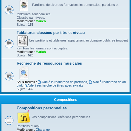
Partitions de diverses formations instrumentales, partitions et
tablatures sont admises.
Classés par niveau.
Modérateur :
Marieh
Sujets :
155
Tablatures classées par titre et niveau
Les partitions et tablatures appartenant au domaine public se trouvent
ici - Tous les formats sont acceptés.
Modérateur :
Marieh
Sujets :
520
Recherche de ressources musicales
Sous-forums :
Aide à la recherche de partitions
,
Aide à recherche de cd
dvd
,
Aide à recherche de titres avec extraits
Sujets :
332
Compositions
Compositions personnelles
Vos compositions, créations personnelles.
Partitions et mp3
Modérateur :
Charango