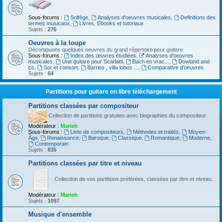
Sous-forums :
Solfège
,
Analyses d'oeuvres musicales
,
Definitions des
termes musicaux
,
Livres, Ebooks et tutoriaux
Sujets :
276
Oeuvres à la loupe
Décortiquons quelques oeuvres du grand répertoire pour guitare
Sous-forums :
Index des œuvres étudiées
,
Analyses d'oeuvres
musicales
,
Une guitare pour Scarlatti
,
Bach en vrac...
,
Dowland and
co
,
Sor et consort
,
Barrios , villa lobos ...
,
Comparative d'oeuvres
Sujets :
64
Partitions pour guitare en libre téléchargement
Partitions classées par compositeur
Collection de partitions gratuites avec biographies du compositeur
Modérateur :
Marieh
Sous-forums :
Liste de compositeurs
,
Méthodes et traités
,
Moyen-
Âge
,
Renaissance
,
Baroque
,
Classique
,
Romantique
,
Moderne
,
Contemporain
Sujets :
835
Partitions classées par titre et niveau
Collection de vos partitions préférées, classées par titre et niveau.
Modérateur :
Marieh
Sujets :
1097
Musique d'ensemble