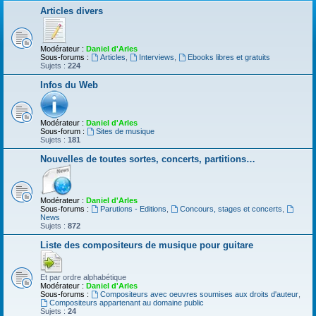
Articles divers
Modérateur :
Daniel d'Arles
Sous-forums :
Articles
,
Interviews
,
Ebooks libres et gratuits
Sujets :
224
Infos du Web
Modérateur :
Daniel d'Arles
Sous-forum :
Sites de musique
Sujets :
181
Nouvelles de toutes sortes, concerts, partitions…
Modérateur :
Daniel d'Arles
Sous-forums :
Parutions - Editions
,
Concours, stages et concerts
,
News
Sujets :
872
Liste des compositeurs de musique pour guitare
Et par ordre alphabétique
Modérateur :
Daniel d'Arles
Sous-forums :
Compositeurs avec oeuvres soumises aux droits d'auteur
,
Compositeurs appartenant au domaine public
Sujets :
24