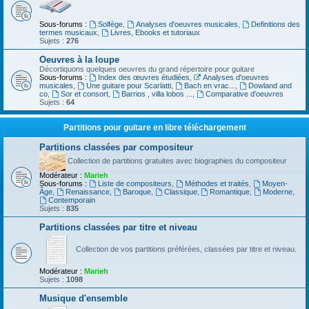
Sous-forums :
Solfège
,
Analyses d'oeuvres musicales
,
Definitions des
termes musicaux
,
Livres, Ebooks et tutoriaux
Sujets :
276
Oeuvres à la loupe
Décortiquons quelques oeuvres du grand répertoire pour guitare
Sous-forums :
Index des œuvres étudiées
,
Analyses d'oeuvres
musicales
,
Une guitare pour Scarlatti
,
Bach en vrac...
,
Dowland and
co
,
Sor et consort
,
Barrios , villa lobos ...
,
Comparative d'oeuvres
Sujets :
64
Partitions pour guitare en libre téléchargement
Partitions classées par compositeur
Collection de partitions gratuites avec biographies du compositeur
Modérateur :
Marieh
Sous-forums :
Liste de compositeurs
,
Méthodes et traités
,
Moyen-
Âge
,
Renaissance
,
Baroque
,
Classique
,
Romantique
,
Moderne
,
Contemporain
Sujets :
835
Partitions classées par titre et niveau
Collection de vos partitions préférées, classées par titre et niveau.
Modérateur :
Marieh
Sujets :
1098
Musique d'ensemble