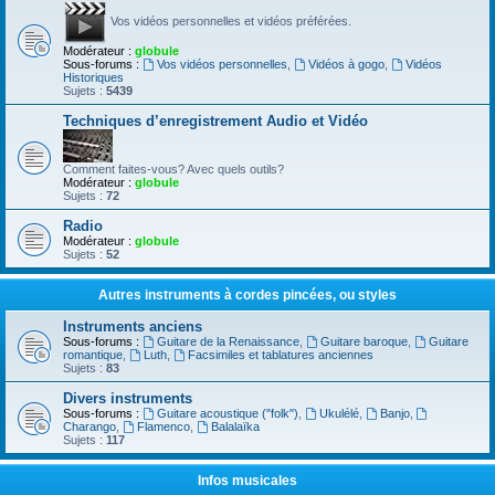
Vos vidéos personnelles et vidéos préférées.
Modérateur :
globule
Sous-forums :
Vos vidéos personnelles
,
Vidéos à gogo
,
Vidéos
Historiques
Sujets :
5439
Techniques d’enregistrement Audio et Vidéo
Comment faites-vous? Avec quels outils?
Modérateur :
globule
Sujets :
72
Radio
Modérateur :
globule
Sujets :
52
Autres instruments à cordes pincées, ou styles
Instruments anciens
Sous-forums :
Guitare de la Renaissance
,
Guitare baroque
,
Guitare
romantique
,
Luth
,
Facsimiles et tablatures anciennes
Sujets :
83
Divers instruments
Sous-forums :
Guitare acoustique ("folk")
,
Ukulélé
,
Banjo
,
Charango
,
Flamenco
,
Balalaïka
Sujets :
117
Infos musicales