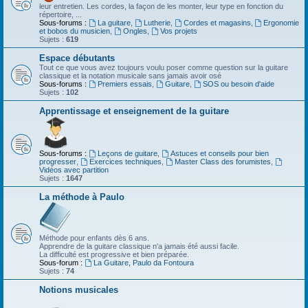
leur entretien. Les cordes, la façon de les monter, leur type en fonction du
répertoire, ...
Sous-forums :
La guitare
,
Lutherie
,
Cordes et magasins
,
Ergonomie
et bobos du musicien
,
Ongles
,
Vos projets
Sujets :
619
Espace débutants
Tout ce que vous avez toujours voulu poser comme question sur la guitare
classique et la notation musicale sans jamais avoir osé
Sous-forums :
Premiers essais
,
Guitare
,
SOS ou besoin d'aide
Sujets :
102
Apprentissage et enseignement de la guitare
Sous-forums :
Leçons de guitare
,
Astuces et conseils pour bien
progresser
,
Exercices techniques
,
Master Class des forumistes
,
Vidéos avec partition
Sujets :
1647
La méthode à Paulo
Méthode pour enfants dès 6 ans.
Apprendre de la guitare classique n'a jamais été aussi facile.
La difficulté est progressive et bien préparée.
Sous-forum :
La Guitare, Paulo da Fontoura
Sujets :
74
Notions musicales