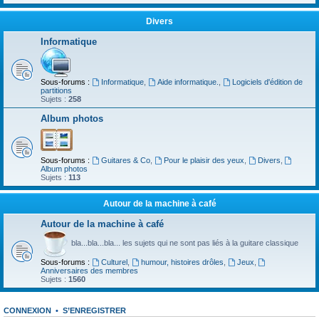
Divers
Informatique
Sous-forums :
Informatique
,
Aide informatique.
,
Logiciels d'édition de
partitions
Sujets :
258
Album photos
Sous-forums :
Guitares & Co
,
Pour le plaisir des yeux
,
Divers
,
Album photos
Sujets :
113
Autour de la machine à café
Autour de la machine à café
bla...bla...bla... les sujets qui ne sont pas liés à la guitare classique
Sous-forums :
Culturel
,
humour, histoires drôles
,
Jeux
,
Anniversaires des membres
Sujets :
1560
CONNEXION
•
S’ENREGISTRER