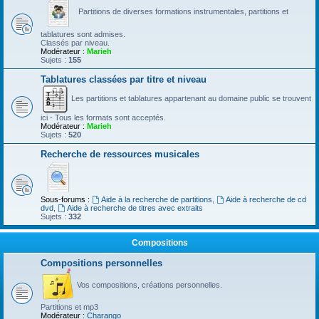
Partitions de diverses formations instrumentales, partitions et
tablatures sont admises.
Classés par niveau.
Modérateur :
Marieh
Sujets :
155
Tablatures classées par titre et niveau
Les partitions et tablatures appartenant au domaine public se trouvent
ici - Tous les formats sont acceptés.
Modérateur :
Marieh
Sujets :
520
Recherche de ressources musicales
Sous-forums :
Aide à la recherche de partitions
,
Aide à recherche de cd
dvd
,
Aide à recherche de titres avec extraits
Sujets :
332
Compositions
Compositions personnelles
Vos compositions, créations personnelles.
Partitions et mp3
Modérateur :
Charango