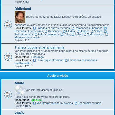
Sujets :
663
Didierland
Toutes les oeuvres de Didier Doguet regroupées, un espace
consacré exclusivement à la musique d'un compositeur à l'imagination fertile
Sous-forums :
Ballades et autres réveries
,
Romances et ballades
,
Rêveries et berceuses
,
Dédicaces
,
Etudes
,
Danses
,
Valses
,
Autres danses
,
Autres musiques
,
Celte
,
Latino
,
Style anciens
,
Musique d’ensemble
Sujets :
713
Transcriptions et arrangements
Vos transcriptions et arrangements pour guitare de pièces écrites à l'origine
pour d'autres formations
Modérateur :
Charango
Sous-forums :
La musique classique
,
Chansons et musiques
traditionnelles
Sujets :
176
Audio et vidéo
Audio
Vos interprétations musicales
Faite-nous connaître votre manière de jouer.
Modérateur :
globule
Sous-forums :
Vos interprétations musicales
,
Ensembles virtuels
Sujets :
1095
Vidéo