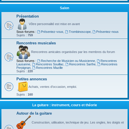
Salon
Présentation
Vôtre personnalité est mise en avant
Sous-forums :
Présentez-vous
,
Trombinoscope
,
Présentez-nous
Sujets :
759
Rencontres musicales
Rencontres amicales organisées par les membres du forum
Sous-forums :
Recherche de Musicien ou Musicienne
,
Rencontres
Lausanne
,
Rencontres Souillac
,
Rencontres Sarthe
,
Rencontres
Perpignan
,
Rencontres Mazille
Sujets :
220
Petites annonces
Achats, ventes d'occasion, emploi.
Sujets :
160
La guitare : instrument, cours et théorie
Autour de la guitare
Construction, utilisation, technique de jeu. Les ongles, les doigts et