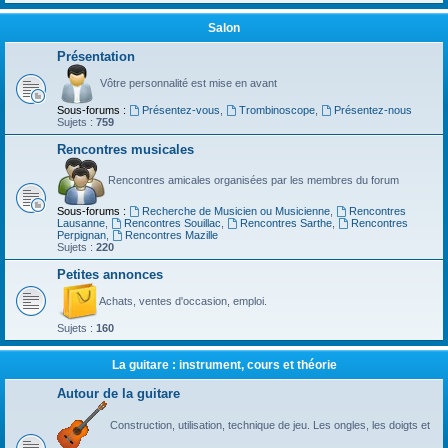
Salon
Présentation
Vôtre personnalité est mise en avant
Sous-forums :
Présentez-vous
,
Trombinoscope
,
Présentez-nous
Sujets :
759
Rencontres musicales
Rencontres amicales organisées par les membres du forum
Sous-forums :
Recherche de Musicien ou Musicienne
,
Rencontres
Lausanne
,
Rencontres Souillac
,
Rencontres Sarthe
,
Rencontres
Perpignan
,
Rencontres Mazille
Sujets :
220
Petites annonces
Achats, ventes d'occasion, emploi.
Sujets :
160
La guitare : instrument, cours et théorie
Autour de la guitare
Construction, utilisation, technique de jeu. Les ongles, les doigts et