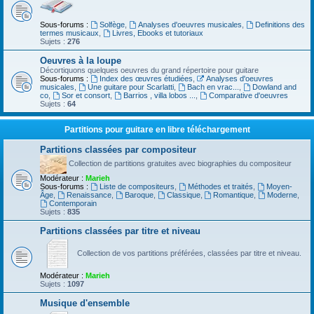
Sous-forums :
Solfège
,
Analyses d'oeuvres musicales
,
Definitions des
termes musicaux
,
Livres, Ebooks et tutoriaux
Sujets :
276
Oeuvres à la loupe
Décortiquons quelques oeuvres du grand répertoire pour guitare
Sous-forums :
Index des œuvres étudiées
,
Analyses d'oeuvres
musicales
,
Une guitare pour Scarlatti
,
Bach en vrac...
,
Dowland and
co
,
Sor et consort
,
Barrios , villa lobos ...
,
Comparative d'oeuvres
Sujets :
64
Partitions pour guitare en libre téléchargement
Partitions classées par compositeur
Collection de partitions gratuites avec biographies du compositeur
Modérateur :
Marieh
Sous-forums :
Liste de compositeurs
,
Méthodes et traités
,
Moyen-
Âge
,
Renaissance
,
Baroque
,
Classique
,
Romantique
,
Moderne
,
Contemporain
Sujets :
835
Partitions classées par titre et niveau
Collection de vos partitions préférées, classées par titre et niveau.
Modérateur :
Marieh
Sujets :
1097
Musique d'ensemble