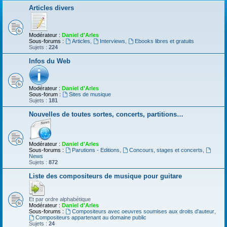
Articles divers
Modérateur :
Daniel d'Arles
Sous-forums :
Articles
,
Interviews
,
Ebooks libres et gratuits
Sujets :
224
Infos du Web
Modérateur :
Daniel d'Arles
Sous-forum :
Sites de musique
Sujets :
181
Nouvelles de toutes sortes, concerts, partitions…
Modérateur :
Daniel d'Arles
Sous-forums :
Parutions - Editions
,
Concours, stages et concerts
,
News
Sujets :
872
Liste des compositeurs de musique pour guitare
Et par ordre alphabétique
Modérateur :
Daniel d'Arles
Sous-forums :
Compositeurs avec oeuvres soumises aux droits d'auteur
,
Compositeurs appartenant au domaine public
Sujets :
24