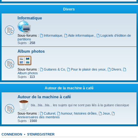
Divers
Informatique
Sous-forums :
Informatique
,
Aide informatique.
,
Logiciels d'édition de
partitions
Sujets :
258
Album photos
Sous-forums :
Guitares & Co
,
Pour le plaisir des yeux
,
Divers
,
Album photos
Sujets :
113
Autour de la machine à café
Autour de la machine à café
bla...bla...bla... les sujets qui ne sont pas liés à la guitare classique
Sous-forums :
Culturel
,
humour, histoires drôles
,
Jeux
,
Anniversaires des membres
Sujets :
1560
CONNEXION
•
S’ENREGISTRER