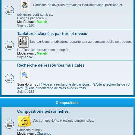
Partitions de diverses formations instrumentales, partitions et
tablatures sont admises.
Classés par niveau.
Modérateur :
Marieh
Sujets :
155
Tablatures classées par titre et niveau
Les partitions et tablatures appartenant au domaine public se trouvent
ici - Tous les formats sont acceptés.
Modérateur :
Marieh
Sujets :
520
Recherche de ressources musicales
Sous-forums :
Aide à la recherche de partitions
,
Aide à recherche de cd
dvd
,
Aide à recherche de titres avec extraits
Sujets :
332
Compositions
Compositions personnelles
Vos compositions, créations personnelles.
Partitions et mp3
Modérateur :
Charango