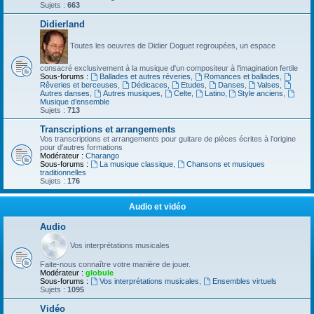
Sujets :
663
Didierland
Toutes les oeuvres de Didier Doguet regroupées, un espace
consacré exclusivement à la musique d'un compositeur à l'imagination fertile
Sous-forums :
Ballades et autres réveries
,
Romances et ballades
,
Rêveries et berceuses
,
Dédicaces
,
Etudes
,
Danses
,
Valses
,
Autres danses
,
Autres musiques
,
Celte
,
Latino
,
Style anciens
,
Musique d’ensemble
Sujets :
713
Transcriptions et arrangements
Vos transcriptions et arrangements pour guitare de pièces écrites à l'origine
pour d'autres formations
Modérateur :
Charango
Sous-forums :
La musique classique
,
Chansons et musiques
traditionnelles
Sujets :
176
Audio et vidéo
Audio
Vos interprétations musicales
Faite-nous connaître votre manière de jouer.
Modérateur :
globule
Sous-forums :
Vos interprétations musicales
,
Ensembles virtuels
Sujets :
1095
Vidéo