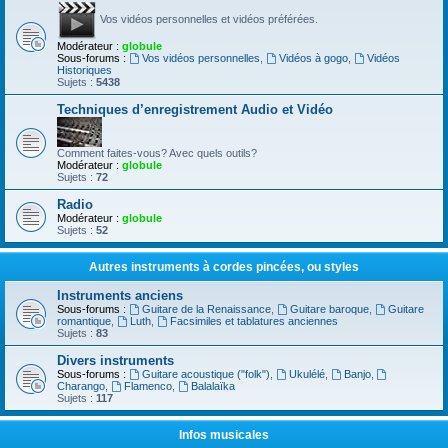
Vos vidéos personnelles et vidéos préférées.
Modérateur :
globule
Sous-forums :
Vos vidéos personnelles
,
Vidéos à gogo
,
Vidéos
Historiques
Sujets :
5438
Techniques d’enregistrement Audio et Vidéo
Comment faites-vous? Avec quels outils?
Modérateur :
globule
Sujets :
72
Radio
Modérateur :
globule
Sujets :
52
Autres instruments à cordes pincées, ou styles
Instruments anciens
Sous-forums :
Guitare de la Renaissance
,
Guitare baroque
,
Guitare
romantique
,
Luth
,
Facsimiles et tablatures anciennes
Sujets :
83
Divers instruments
Sous-forums :
Guitare acoustique ("folk")
,
Ukulélé
,
Banjo
,
Charango
,
Flamenco
,
Balalaïka
Sujets :
117
Infos musicales