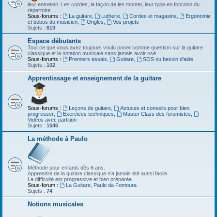
leur entretien. Les cordes, la façon de les monter, leur type en fonction du
répertoire, ...
Sous-forums :
La guitare
,
Lutherie
,
Cordes et magasins
,
Ergonomie
et bobos du musicien
,
Ongles
,
Vos projets
Sujets :
619
Espace débutants
Tout ce que vous avez toujours voulu poser comme question sur la guitare
classique et la notation musicale sans jamais avoir osé
Sous-forums :
Premiers essais
,
Guitare
,
SOS ou besoin d'aide
Sujets :
102
Apprentissage et enseignement de la guitare
Sous-forums :
Leçons de guitare
,
Astuces et conseils pour bien
progresser
,
Exercices techniques
,
Master Class des forumistes
,
Vidéos avec partition
Sujets :
1646
La méthode à Paulo
Méthode pour enfants dès 6 ans.
Apprendre de la guitare classique n'a jamais été aussi facile.
La difficulté est progressive et bien préparée.
Sous-forum :
La Guitare, Paulo da Fontoura
Sujets :
74
Notions musicales