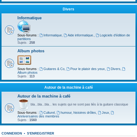
Divers
Informatique
Sous-forums :
Informatique
,
Aide informatique.
,
Logiciels d'édition de
partitions
Sujets :
258
Album photos
Sous-forums :
Guitares & Co
,
Pour le plaisir des yeux
,
Divers
,
Album photos
Sujets :
113
Autour de la machine à café
Autour de la machine à café
bla...bla...bla... les sujets qui ne sont pas liés à la guitare classique
Sous-forums :
Culturel
,
humour, histoires drôles
,
Jeux
,
Anniversaires des membres
Sujets :
1560
CONNEXION
•
S’ENREGISTRER