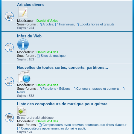
Articles divers
Modérateur :
Daniel d'Arles
Sous-forums :
Articles
,
Interviews
,
Ebooks libres et gratuits
Sujets :
224
Infos du Web
Modérateur :
Daniel d'Arles
Sous-forum :
Sites de musique
Sujets :
181
Nouvelles de toutes sortes, concerts, partitions…
Modérateur :
Daniel d'Arles
Sous-forums :
Parutions - Editions
,
Concours, stages et concerts
,
News
Sujets :
872
Liste des compositeurs de musique pour guitare
Et par ordre alphabétique
Modérateur :
Daniel d'Arles
Sous-forums :
Compositeurs avec oeuvres soumises aux droits d'auteur
,
Compositeurs appartenant au domaine public
Sujets :
24