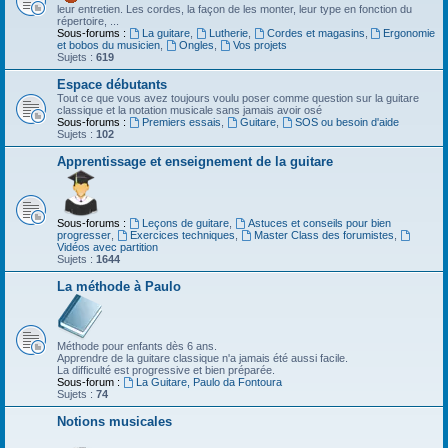
leur entretien. Les cordes, la façon de les monter, leur type en fonction du
répertoire, ...
Sous-forums :
La guitare
,
Lutherie
,
Cordes et magasins
,
Ergonomie
et bobos du musicien
,
Ongles
,
Vos projets
Sujets :
619
Espace débutants
Tout ce que vous avez toujours voulu poser comme question sur la guitare
classique et la notation musicale sans jamais avoir osé
Sous-forums :
Premiers essais
,
Guitare
,
SOS ou besoin d'aide
Sujets :
102
Apprentissage et enseignement de la guitare
Sous-forums :
Leçons de guitare
,
Astuces et conseils pour bien
progresser
,
Exercices techniques
,
Master Class des forumistes
,
Vidéos avec partition
Sujets :
1644
La méthode à Paulo
Méthode pour enfants dès 6 ans.
Apprendre de la guitare classique n'a jamais été aussi facile.
La difficulté est progressive et bien préparée.
Sous-forum :
La Guitare, Paulo da Fontoura
Sujets :
74
Notions musicales