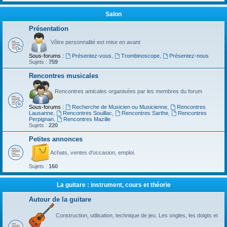
Salon
Présentation
Vôtre personnalité est mise en avant
Sous-forums :
Présentez-vous
,
Trombinoscope
,
Présentez-nous
Sujets :
759
Rencontres musicales
Rencontres amicales organisées par les membres du forum
Sous-forums :
Recherche de Musicien ou Musicienne
,
Rencontres
Lausanne
,
Rencontres Souillac
,
Rencontres Sarthe
,
Rencontres
Perpignan
,
Rencontres Mazille
Sujets :
220
Petites annonces
Achats, ventes d'occasion, emploi.
Sujets :
160
La guitare : instrument, cours et théorie
Autour de la guitare
Construction, utilisation, technique de jeu. Les ongles, les doigts et