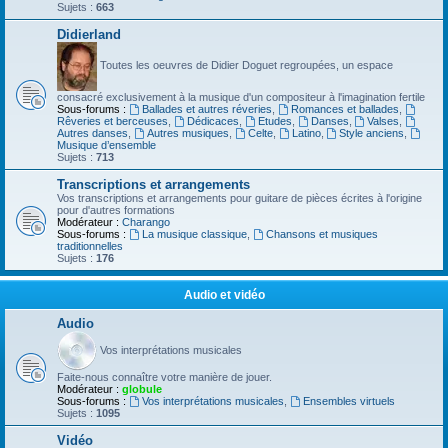
Sujets :
663
Didierland
Toutes les oeuvres de Didier Doguet regroupées, un espace
consacré exclusivement à la musique d'un compositeur à l'imagination fertile
Sous-forums :
Ballades et autres réveries
,
Romances et ballades
,
Rêveries et berceuses
,
Dédicaces
,
Etudes
,
Danses
,
Valses
,
Autres danses
,
Autres musiques
,
Celte
,
Latino
,
Style anciens
,
Musique d’ensemble
Sujets :
713
Transcriptions et arrangements
Vos transcriptions et arrangements pour guitare de pièces écrites à l'origine
pour d'autres formations
Modérateur :
Charango
Sous-forums :
La musique classique
,
Chansons et musiques
traditionnelles
Sujets :
176
Audio et vidéo
Audio
Vos interprétations musicales
Faite-nous connaître votre manière de jouer.
Modérateur :
globule
Sous-forums :
Vos interprétations musicales
,
Ensembles virtuels
Sujets :
1095
Vidéo