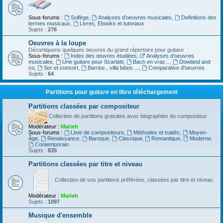
Sous-forums :
Solfège
,
Analyses d'oeuvres musicales
,
Definitions des
termes musicaux
,
Livres, Ebooks et tutoriaux
Sujets :
276
Oeuvres à la loupe
Décortiquons quelques oeuvres du grand répertoire pour guitare
Sous-forums :
Index des œuvres étudiées
,
Analyses d'oeuvres
musicales
,
Une guitare pour Scarlatti
,
Bach en vrac...
,
Dowland and
co
,
Sor et consort
,
Barrios , villa lobos ...
,
Comparative d'oeuvres
Sujets :
64
Partitions pour guitare en libre téléchargement
Partitions classées par compositeur
Collection de partitions gratuites avec biographies du compositeur
Modérateur :
Marieh
Sous-forums :
Liste de compositeurs
,
Méthodes et traités
,
Moyen-
Âge
,
Renaissance
,
Baroque
,
Classique
,
Romantique
,
Moderne
,
Contemporain
Sujets :
835
Partitions classées par titre et niveau
Collection de vos partitions préférées, classées par titre et niveau.
Modérateur :
Marieh
Sujets :
1097
Musique d'ensemble