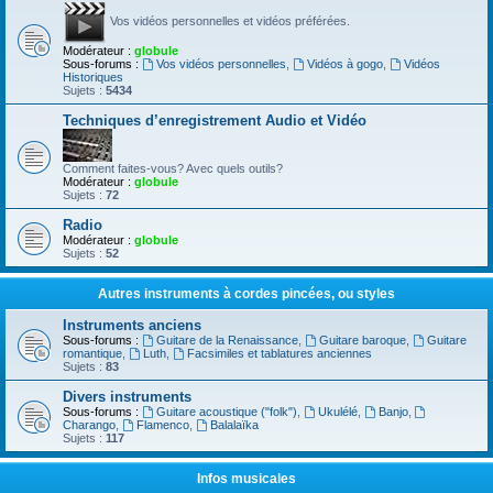
Vos vidéos personnelles et vidéos préférées.
Modérateur :
globule
Sous-forums :
Vos vidéos personnelles
,
Vidéos à gogo
,
Vidéos
Historiques
Sujets :
5434
Techniques d’enregistrement Audio et Vidéo
Comment faites-vous? Avec quels outils?
Modérateur :
globule
Sujets :
72
Radio
Modérateur :
globule
Sujets :
52
Autres instruments à cordes pincées, ou styles
Instruments anciens
Sous-forums :
Guitare de la Renaissance
,
Guitare baroque
,
Guitare
romantique
,
Luth
,
Facsimiles et tablatures anciennes
Sujets :
83
Divers instruments
Sous-forums :
Guitare acoustique ("folk")
,
Ukulélé
,
Banjo
,
Charango
,
Flamenco
,
Balalaïka
Sujets :
117
Infos musicales