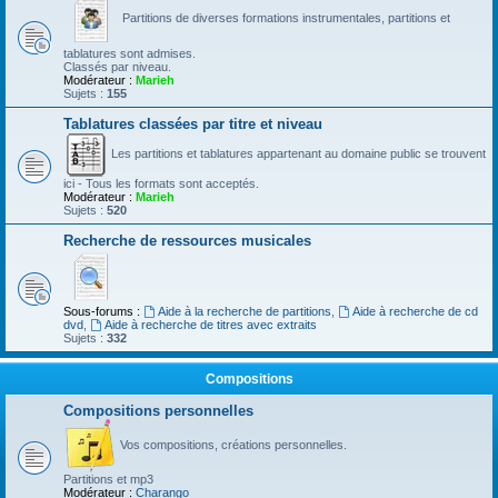
Partitions de diverses formations instrumentales, partitions et
tablatures sont admises.
Classés par niveau.
Modérateur :
Marieh
Sujets :
155
Tablatures classées par titre et niveau
Les partitions et tablatures appartenant au domaine public se trouvent
ici - Tous les formats sont acceptés.
Modérateur :
Marieh
Sujets :
520
Recherche de ressources musicales
Sous-forums :
Aide à la recherche de partitions
,
Aide à recherche de cd
dvd
,
Aide à recherche de titres avec extraits
Sujets :
332
Compositions
Compositions personnelles
Vos compositions, créations personnelles.
Partitions et mp3
Modérateur :
Charango