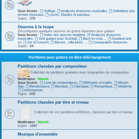
Sous-forums :
Solfège
,
Analyses d'oeuvres musicales
,
Definitions des
termes musicaux
,
Livres, Ebooks et tutoriaux
Sujets :
276
Oeuvres à la loupe
Décortiquons quelques oeuvres du grand répertoire pour guitare
Sous-forums :
Index des œuvres étudiées
,
Analyses d'oeuvres
musicales
,
Une guitare pour Scarlatti
,
Bach en vrac...
,
Dowland and
co
,
Sor et consort
,
Barrios , villa lobos ...
,
Comparative d'oeuvres
Sujets :
64
Partitions pour guitare en libre téléchargement
Partitions classées par compositeur
Collection de partitions gratuites avec biographies du compositeur
Modérateur :
Marieh
Sous-forums :
Liste de compositeurs
,
Méthodes et traités
,
Moyen-
Âge
,
Renaissance
,
Baroque
,
Classique
,
Romantique
,
Moderne
,
Contemporain
Sujets :
835
Partitions classées par titre et niveau
Collection de vos partitions préférées, classées par titre et niveau.
Modérateur :
Marieh
Sujets :
1097
Musique d'ensemble