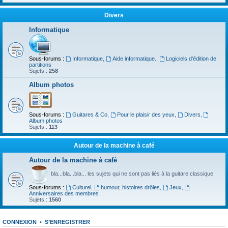
Divers
Informatique
Sous-forums :
Informatique
,
Aide informatique.
,
Logiciels d'édition de
partitions
Sujets :
258
Album photos
Sous-forums :
Guitares & Co
,
Pour le plaisir des yeux
,
Divers
,
Album photos
Sujets :
113
Autour de la machine à café
Autour de la machine à café
bla...bla...bla... les sujets qui ne sont pas liés à la guitare classique
Sous-forums :
Culturel
,
humour, histoires drôles
,
Jeux
,
Anniversaires des membres
Sujets :
1560
CONNEXION
•
S’ENREGISTRER