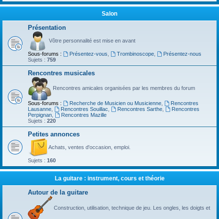
Salon
Présentation
Vôtre personnalité est mise en avant
Sous-forums :
Présentez-vous
,
Trombinoscope
,
Présentez-nous
Sujets :
759
Rencontres musicales
Rencontres amicales organisées par les membres du forum
Sous-forums :
Recherche de Musicien ou Musicienne
,
Rencontres
Lausanne
,
Rencontres Souillac
,
Rencontres Sarthe
,
Rencontres
Perpignan
,
Rencontres Mazille
Sujets :
220
Petites annonces
Achats, ventes d'occasion, emploi.
Sujets :
160
La guitare : instrument, cours et théorie
Autour de la guitare
Construction, utilisation, technique de jeu. Les ongles, les doigts et