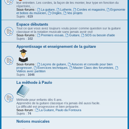
leur entretien. Les cordes, la façon de les monter, leur type en fonction du
répertoire, ...
Sous-forums :
La guitare
,
Lutherie
,
Cordes et magasins
,
Ergonomie
et bobos du musicien
,
Ongles
,
Vos projets
Sujets :
619
Espace débutants
Tout ce que vous avez toujours voulu poser comme question sur la guitare
classique et la notation musicale sans jamais avoir osé
Sous-forums :
Premiers essais
,
Guitare
,
SOS ou besoin d'aide
Sujets :
102
Apprentissage et enseignement de la guitare
Sous-forums :
Leçons de guitare
,
Astuces et conseils pour bien
progresser
,
Exercices techniques
,
Master Class des forumistes
,
Vidéos avec partition
Sujets :
1646
La méthode à Paulo
Méthode pour enfants dès 6 ans.
Apprendre de la guitare classique n'a jamais été aussi facile.
La difficulté est progressive et bien préparée.
Sous-forum :
La Guitare, Paulo da Fontoura
Sujets :
74
Notions musicales