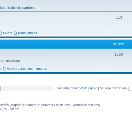
j
iels d'édition de partitions
e
S
113
t
u
s
j
Divers
,
Album photos
e
SUJETS
t
S
1560
s
uitare classique
u
x
,
Anniversaires des membres
j
e
t
J’ai oublié mon mot de passe
|
Se souvenir de moi
s
3 invités (d’après le nombre d’utilisateurs actifs ces 5 dernières minutes)
, 2025 5:08 pm