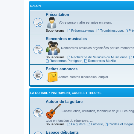
SALON
Présentation
Vôtre personnalité est mise en avant
Sous-forums :
Présentez-vous
,
Trombinoscope
,
Pré
Rencontres musicales
Rencontres amicales organisées par les membres
Sous-forums :
Recherche de Musicien ou Musicienne
,
Rencontres Perpignan
,
Rencontres Mazille
Petites annonces
Achats, ventes d'occasion, emploi.
LA GUITARE : INSTRUMENT, COURS ET THÉORIE
Autour de la guitare
Construction, utilisation, technique de jeu. Les ongl
type en fonction du répertoire, ...
Sous-forums :
La guitare
,
Lutherie
,
Cordes et magas
Espace débutants