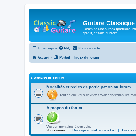
Guitare Classique
Forum de ressources (partitions, mu
gratuit, et sans publicité.
Accès rapide
FAQ
Nous contacter
Accueil
Portail
Index du forum
A PROPOS DU FORUM
Modalités et règles de participation au forum.
Tout ce que vous devriez savoir concernant les moda
A propos du forum
Vos commentaires à son sujet
Sous-forums :
Message au staff administratif
,
Boite à i