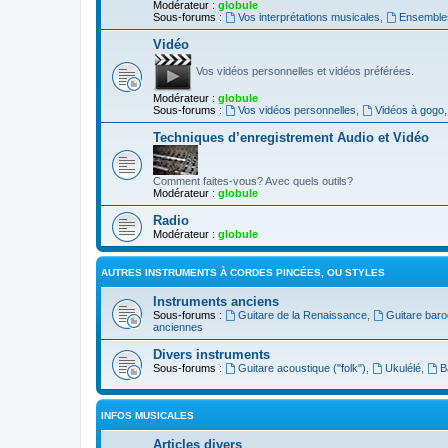
Modérateur :
globule
Sous-forums :
Vos interprétations musicales
,
Ensembles
Vidéo
Vos vidéos personnelles et vidéos préférées.
Modérateur :
globule
Sous-forums :
Vos vidéos personnelles
,
Vidéos à gogo
Techniques d’enregistrement Audio et Vidéo
Comment faites-vous? Avec quels outils?
Modérateur :
globule
Radio
Modérateur :
globule
AUTRES INSTRUMENTS À CORDES PINCÉES, OU STYLES
Instruments anciens
Sous-forums :
Guitare de la Renaissance
,
Guitare bar
anciennes
Divers instruments
Sous-forums :
Guitare acoustique ("folk")
,
Ukulélé
,
B
INFOS MUSICALES
Articles divers