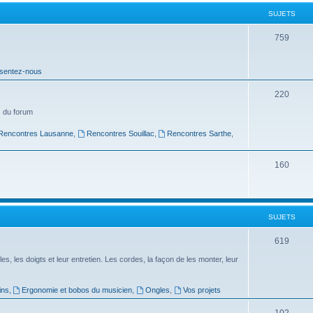
t
SUJETS
s
S
759
u
sentez-nous
j
e
S
220
t
u
 du forum
s
j
Rencontres Lausanne
,
Rencontres Souillac
,
Rencontres Sarthe
,
e
S
160
t
u
s
j
SUJETS
e
t
S
619
s
u
es, les doigts et leur entretien. Les cordes, la façon de les monter, leur
j
ins
,
Ergonomie et bobos du musicien
,
Ongles
,
Vos projets
e
S
102
t