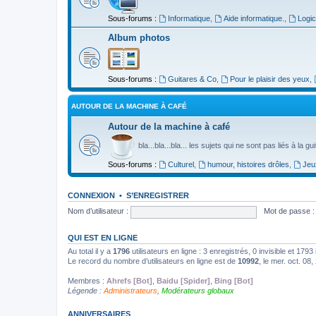
Sous-forums :
Informatique
,
Aide informatique.
,
Logic
Album photos
Sous-forums :
Guitares & Co
,
Pour le plaisir des yeux
,
AUTOUR DE LA MACHINE À CAFÉ
Autour de la machine à café
bla...bla...bla... les sujets qui ne sont pas liés à la g
Sous-forums :
Culturel
,
humour, histoires drôles
,
Jeu
CONNEXION
•
S’ENREGISTRER
Nom d’utilisateur :
Mot de passe :
QUI EST EN LIGNE
Au total il y a
1796
utilisateurs en ligne : 3 enregistrés, 0 invisible et 179
Le record du nombre d’utilisateurs en ligne est de
10992
, le mer. oct. 08
Membres :
Ahrefs [Bot]
,
Baidu [Spider]
,
Bing [Bot]
Légende :
Administrateurs
,
Modérateurs globaux
ANNIVERSAIRES