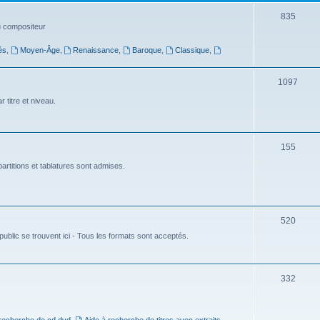
t
S
835
du compositeur
s
u
és
,
Moyen-Âge
,
Renaissance
,
Baroque
,
Classique
,
j
e
S
1097
t
u
 titre et niveau.
s
j
e
S
155
t
u
artitions et tablatures sont admises.
s
j
e
S
520
t
ublic se trouvent ici - Tous les formats sont acceptés.
u
s
j
e
S
332
t
u
s
j
 recherche de cd dvd
,
Aide à recherche de titres avec extraits