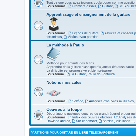
Tout ce que vous avez toujours voulu poser comme question s
Sous-forums :
Premiers essais
,
Guitare
,
SOS ou beso
Apprentissage et enseignement de la guitare
Sous-forums :
Leçons de guitare
,
Astuces et conseils 
forumistes
,
Vidéos avec partition
La méthode à Paulo
Méthode pour enfants dès 6 ans.
Apprendre de la guitare classique n'a jamais été aussi facile.
La difficulté est progressive et bien préparée.
Sous-forum :
La Guitare, Paulo da Fontoura
Notions musicales
Sous-forums :
Solfège
,
Analyses d'oeuvres musicales
,
Oeuvres à la loupe
Décortiquons quelques oeuvres du grand répertoire pour gui
Sous-forums :
Index des œuvres étudiées
,
Analyses d'
Dowland and co
,
Sor et consort
,
Barrios , villa lobos ...
,
PARTITIONS POUR GUITARE EN LIBRE TÉLÉCHARGEMENT