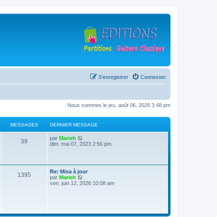
S’enregistrer
Connexion
Nous sommes le jeu. août 06, 2026 3:48 pm
MESSAGES
DERNIER MESSAGE
D
V
par
Marieh
M
39
e
o
dim. mai 07, 2023 2:56 pm
r
i
e
n
r
i
l
s
e
e
D
Re: Misa à jour
r
d
M
1395
e
V
par
Marieh
s
m
e
r
o
ven. juin 12, 2026 10:08 am
e
r
e
n
i
s
n
a
i
r
s
i
s
e
l
a
e
g
r
e
g
r
s
m
d
e
m
e