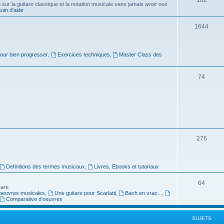
ur la guitare classique et la notation musicale sans jamais avoir osé
in d'aide
u
s
j
S
1644
e
u
t
j
pour bien progresser
,
Exercices techniques
,
Master Class des
s
e
S
74
t
u
s
j
e
t
S
276
s
u
j
Definitions des termes musicaux
,
Livres, Ebooks et tutoriaux
e
S
64
tare
t
oeuvres musicales
,
Une guitare pour Scarlatti
,
Bach en vrac...
,
u
Comparative d'oeuvres
s
j
SUJETS
e