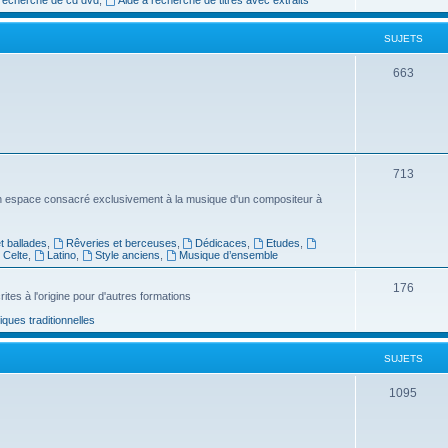
e
SUJETS
t
s
S
663
u
j
e
S
713
t
u
n espace consacré exclusivement à la musique d'un compositeur à
s
j
 ballades
,
Rêveries et berceuses
,
Dédicaces
,
Etudes
,
e
Celte
,
Latino
,
Style anciens
,
Musique d’ensemble
t
S
176
ites à l'origine pour d'autres formations
s
u
ues traditionnelles
j
SUJETS
e
t
S
1095
s
u
j