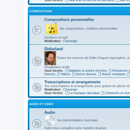
COMPOSITIONS
Compositions personnelles
Vos compositions, créations personnelles.
Partitions et mp3
Modérateur :
Charango
Didierland
Toutes les oeuvres de Didier Doguet regroupées, u
l'imagination fertile
Sous-forums :
Ballades et autres réveries
,
Romances et
Danses
,
Valses
,
Autres danses
,
Autres musiques
,
Transcriptions et arrangements
Vos transcriptions et arrangements pour guitare de pièces écr
Modérateur :
Charango
Sous-forums :
La musique classique
,
Chansons et musiq
AUDIO ET VIDÉO
Audio
Vos interprétations musicales
Faite-nous connaître votre manière de jouer.