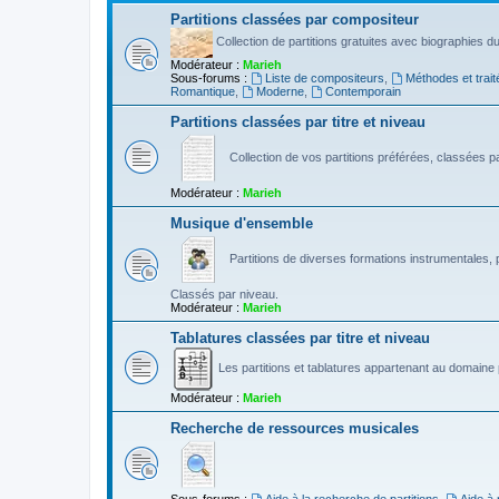
Partitions classées par compositeur
Collection de partitions gratuites avec biographies 
Modérateur :
Marieh
Sous-forums :
Liste de compositeurs
,
Méthodes et trait
Romantique
,
Moderne
,
Contemporain
Partitions classées par titre et niveau
Collection de vos partitions préférées, classées par
Modérateur :
Marieh
Musique d'ensemble
Partitions de diverses formations instrumentales, p
Classés par niveau.
Modérateur :
Marieh
Tablatures classées par titre et niveau
Les partitions et tablatures appartenant au domaine p
Modérateur :
Marieh
Recherche de ressources musicales
Sous-forums :
Aide à la recherche de partitions
,
Aide à