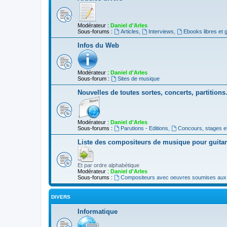
Modérateur :
Daniel d'Arles
Sous-forums :
Articles
,
Interviews
,
Ebooks libres et g
Infos du Web
Modérateur :
Daniel d'Arles
Sous-forum :
Sites de musique
Nouvelles de toutes sortes, concerts, partition
Modérateur :
Daniel d'Arles
Sous-forums :
Parutions - Editions
,
Concours, stages e
Liste des compositeurs de musique pour guita
Et par ordre alphabétique
Modérateur :
Daniel d'Arles
Sous-forums :
Compositeurs avec oeuvres soumises aux d
DIVERS
Informatique