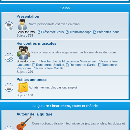
Salon
Présentation
Vôtre personnalité est mise en avant
Sous-forums :
Présentez-vous
,
Trombinoscope
,
Présentez-nous
Sujets :
759
Rencontres musicales
Rencontres amicales organisées par les membres du forum
Sous-forums :
Recherche de Musicien ou Musicienne
,
Rencontres
Lausanne
,
Rencontres Souillac
,
Rencontres Sarthe
,
Rencontres
Perpignan
,
Rencontres Mazille
Sujets :
220
Petites annonces
Achats, ventes d'occasion, emploi.
Sujets :
160
La guitare : instrument, cours et théorie
Autour de la guitare
Construction, utilisation, technique de jeu. Les ongles, les doigts et