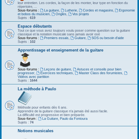
leur entretien. Les cordes, la façon de les monter, leur type en fonction du
répertoire, ...
Sous-forums :
La guitare
,
Lutherie
,
Cordes et magasins
,
Ergonomie
et bobos du musicien
,
Ongles
,
Vos projets
Sujets :
619
Espace débutants
Tout ce que vous avez toujours voulu poser comme question sur la guitare
classique et la notation musicale sans jamais avoir osé
Sous-forums :
Premiers essais
,
Guitare
,
SOS ou besoin d'aide
Sujets :
102
Apprentissage et enseignement de la guitare
Sous-forums :
Leçons de guitare
,
Astuces et conseils pour bien
progresser
,
Exercices techniques
,
Master Class des forumistes
,
Vidéos avec partition
Sujets :
1644
La méthode à Paulo
Méthode pour enfants dès 6 ans.
Apprendre de la guitare classique n'a jamais été aussi facile.
La difficulté est progressive et bien préparée.
Sous-forum :
La Guitare, Paulo da Fontoura
Sujets :
74
Notions musicales