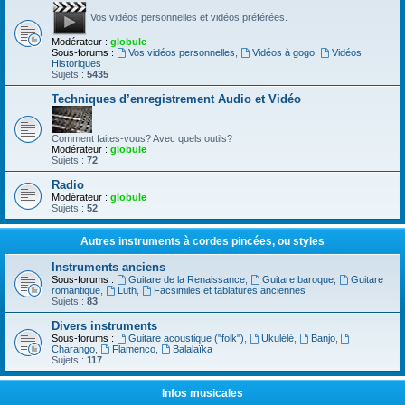
Vos vidéos personnelles et vidéos préférées.
Modérateur :
globule
Sous-forums :
Vos vidéos personnelles
,
Vidéos à gogo
,
Vidéos
Historiques
Sujets :
5435
Techniques d’enregistrement Audio et Vidéo
Comment faites-vous? Avec quels outils?
Modérateur :
globule
Sujets :
72
Radio
Modérateur :
globule
Sujets :
52
Autres instruments à cordes pincées, ou styles
Instruments anciens
Sous-forums :
Guitare de la Renaissance
,
Guitare baroque
,
Guitare
romantique
,
Luth
,
Facsimiles et tablatures anciennes
Sujets :
83
Divers instruments
Sous-forums :
Guitare acoustique ("folk")
,
Ukulélé
,
Banjo
,
Charango
,
Flamenco
,
Balalaïka
Sujets :
117
Infos musicales