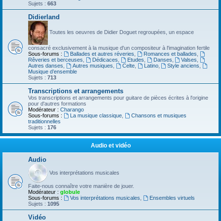
Sujets :
663
Didierland
Toutes les oeuvres de Didier Doguet regroupées, un espace
consacré exclusivement à la musique d'un compositeur à l'imagination fertile
Sous-forums :
Ballades et autres réveries
,
Romances et ballades
,
Rêveries et berceuses
,
Dédicaces
,
Etudes
,
Danses
,
Valses
,
Autres danses
,
Autres musiques
,
Celte
,
Latino
,
Style anciens
,
Musique d’ensemble
Sujets :
713
Transcriptions et arrangements
Vos transcriptions et arrangements pour guitare de pièces écrites à l'origine
pour d'autres formations
Modérateur :
Charango
Sous-forums :
La musique classique
,
Chansons et musiques
traditionnelles
Sujets :
176
Audio et vidéo
Audio
Vos interprétations musicales
Faite-nous connaître votre manière de jouer.
Modérateur :
globule
Sous-forums :
Vos interprétations musicales
,
Ensembles virtuels
Sujets :
1095
Vidéo