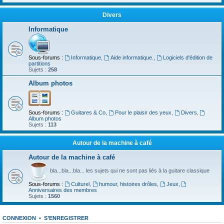
Divers
Informatique
Sous-forums :
Informatique
,
Aide informatique.
,
Logiciels d'édition de
partitions
Sujets :
258
Album photos
Sous-forums :
Guitares & Co
,
Pour le plaisir des yeux
,
Divers
,
Album photos
Sujets :
113
Autour de la machine à café
Autour de la machine à café
bla...bla...bla... les sujets qui ne sont pas liés à la guitare classique
Sous-forums :
Culturel
,
humour, histoires drôles
,
Jeux
,
Anniversaires des membres
Sujets :
1560
CONNEXION
•
S’ENREGISTRER