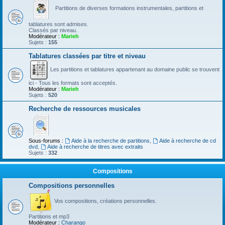
Partitions de diverses formations instrumentales, partitions et
tablatures sont admises.
Classés par niveau.
Modérateur :
Marieh
Sujets :
155
Tablatures classées par titre et niveau
Les partitions et tablatures appartenant au domaine public se trouvent
ici - Tous les formats sont acceptés.
Modérateur :
Marieh
Sujets :
520
Recherche de ressources musicales
Sous-forums :
Aide à la recherche de partitions
,
Aide à recherche de cd
dvd
,
Aide à recherche de titres avec extraits
Sujets :
332
Compositions
Compositions personnelles
Vos compositions, créations personnelles.
Partitions et mp3
Modérateur :
Charango