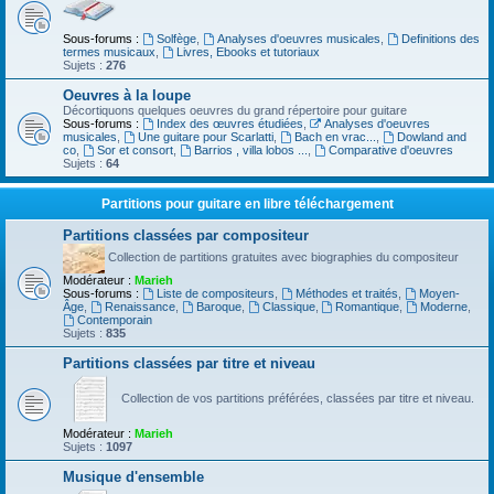
Sous-forums :
Solfège
,
Analyses d'oeuvres musicales
,
Definitions des
termes musicaux
,
Livres, Ebooks et tutoriaux
Sujets :
276
Oeuvres à la loupe
Décortiquons quelques oeuvres du grand répertoire pour guitare
Sous-forums :
Index des œuvres étudiées
,
Analyses d'oeuvres
musicales
,
Une guitare pour Scarlatti
,
Bach en vrac...
,
Dowland and
co
,
Sor et consort
,
Barrios , villa lobos ...
,
Comparative d'oeuvres
Sujets :
64
Partitions pour guitare en libre téléchargement
Partitions classées par compositeur
Collection de partitions gratuites avec biographies du compositeur
Modérateur :
Marieh
Sous-forums :
Liste de compositeurs
,
Méthodes et traités
,
Moyen-
Âge
,
Renaissance
,
Baroque
,
Classique
,
Romantique
,
Moderne
,
Contemporain
Sujets :
835
Partitions classées par titre et niveau
Collection de vos partitions préférées, classées par titre et niveau.
Modérateur :
Marieh
Sujets :
1097
Musique d'ensemble