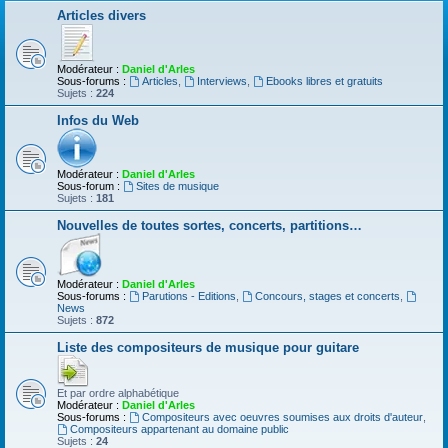
Articles divers
Modérateur :
Daniel d'Arles
Sous-forums :
Articles
,
Interviews
,
Ebooks libres et gratuits
Sujets :
224
Infos du Web
Modérateur :
Daniel d'Arles
Sous-forum :
Sites de musique
Sujets :
181
Nouvelles de toutes sortes, concerts, partitions…
Modérateur :
Daniel d'Arles
Sous-forums :
Parutions - Editions
,
Concours, stages et concerts
,
News
Sujets :
872
Liste des compositeurs de musique pour guitare
Et par ordre alphabétique
Modérateur :
Daniel d'Arles
Sous-forums :
Compositeurs avec oeuvres soumises aux droits d'auteur
,
Compositeurs appartenant au domaine public
Sujets :
24