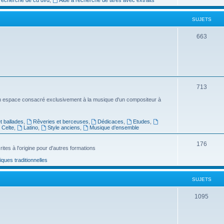
e
SUJETS
t
s
S
663
u
j
e
S
713
t
u
n espace consacré exclusivement à la musique d'un compositeur à
s
j
 ballades
,
Rêveries et berceuses
,
Dédicaces
,
Etudes
,
e
Celte
,
Latino
,
Style anciens
,
Musique d’ensemble
t
S
176
ites à l'origine pour d'autres formations
s
u
ues traditionnelles
j
SUJETS
e
t
S
1095
s
u
j