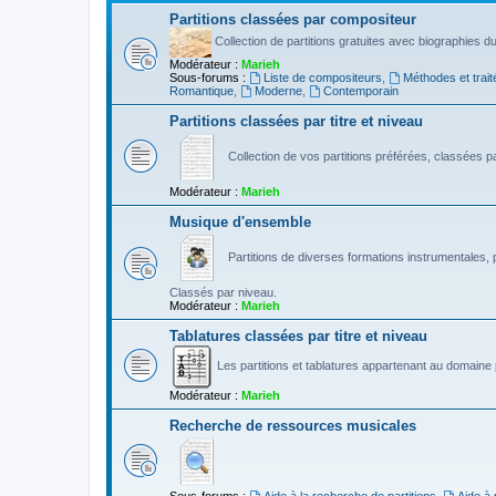
Partitions classées par compositeur
Collection de partitions gratuites avec biographies 
Modérateur :
Marieh
Sous-forums :
Liste de compositeurs
,
Méthodes et trait
Romantique
,
Moderne
,
Contemporain
Partitions classées par titre et niveau
Collection de vos partitions préférées, classées par
Modérateur :
Marieh
Musique d'ensemble
Partitions de diverses formations instrumentales, p
Classés par niveau.
Modérateur :
Marieh
Tablatures classées par titre et niveau
Les partitions et tablatures appartenant au domaine p
Modérateur :
Marieh
Recherche de ressources musicales
Sous-forums :
Aide à la recherche de partitions
,
Aide à