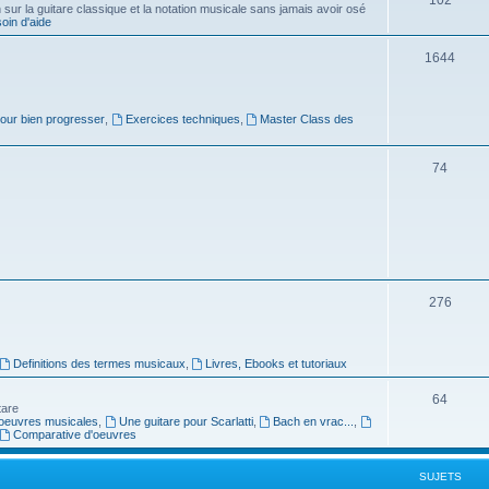
ur la guitare classique et la notation musicale sans jamais avoir osé
in d'aide
u
s
j
S
1644
e
u
t
j
pour bien progresser
,
Exercices techniques
,
Master Class des
s
e
S
74
t
u
s
j
e
t
S
276
s
u
j
Definitions des termes musicaux
,
Livres, Ebooks et tutoriaux
e
S
64
tare
t
oeuvres musicales
,
Une guitare pour Scarlatti
,
Bach en vrac...
,
u
Comparative d'oeuvres
s
j
SUJETS
e