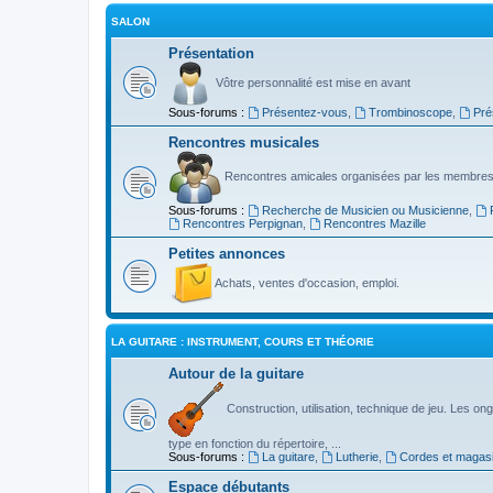
SALON
Présentation
Vôtre personnalité est mise en avant
Sous-forums :
Présentez-vous
,
Trombinoscope
,
Pré
Rencontres musicales
Rencontres amicales organisées par les membres
Sous-forums :
Recherche de Musicien ou Musicienne
,
Rencontres Perpignan
,
Rencontres Mazille
Petites annonces
Achats, ventes d'occasion, emploi.
LA GUITARE : INSTRUMENT, COURS ET THÉORIE
Autour de la guitare
Construction, utilisation, technique de jeu. Les ongl
type en fonction du répertoire, ...
Sous-forums :
La guitare
,
Lutherie
,
Cordes et magas
Espace débutants