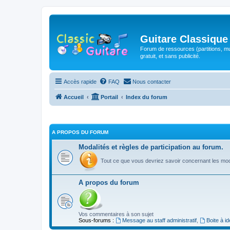
Guitare Classique
Forum de ressources (partitions, mu
gratuit, et sans publicité.
Accès rapide
FAQ
Nous contacter
Accueil
Portail
Index du forum
A PROPOS DU FORUM
Modalités et règles de participation au forum.
Tout ce que vous devriez savoir concernant les moda
A propos du forum
Vos commentaires à son sujet
Sous-forums :
Message au staff administratif
,
Boite à i