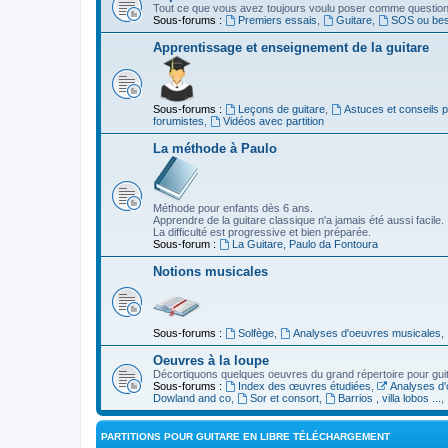
Tout ce que vous avez toujours voulu poser comme question s
Sous-forums :
Premiers essais
,
Guitare
,
SOS ou beso
Apprentissage et enseignement de la guitare
Sous-forums :
Leçons de guitare
,
Astuces et conseils 
forumistes
,
Vidéos avec partition
La méthode à Paulo
Méthode pour enfants dès 6 ans.
Apprendre de la guitare classique n'a jamais été aussi facile.
La difficulté est progressive et bien préparée.
Sous-forum :
La Guitare, Paulo da Fontoura
Notions musicales
Sous-forums :
Solfège
,
Analyses d'oeuvres musicales
,
Oeuvres à la loupe
Décortiquons quelques oeuvres du grand répertoire pour gui
Sous-forums :
Index des œuvres étudiées
,
Analyses d'
Dowland and co
,
Sor et consort
,
Barrios , villa lobos ...
,
PARTITIONS POUR GUITARE EN LIBRE TÉLÉCHARGEMENT