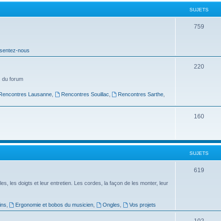
t
SUJETS
s
S
759
u
sentez-nous
j
e
S
220
t
u
 du forum
s
j
Rencontres Lausanne
,
Rencontres Souillac
,
Rencontres Sarthe
,
e
S
160
t
u
s
j
SUJETS
e
t
S
619
s
u
es, les doigts et leur entretien. Les cordes, la façon de les monter, leur
j
ins
,
Ergonomie et bobos du musicien
,
Ongles
,
Vos projets
e
S
102
t