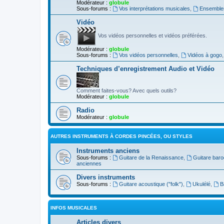
Modérateur :
globule
Sous-forums :
Vos interprétations musicales
,
Ensembles
Vidéo
Vos vidéos personnelles et vidéos préférées.
Modérateur :
globule
Sous-forums :
Vos vidéos personnelles
,
Vidéos à gogo
Techniques d’enregistrement Audio et Vidéo
Comment faites-vous? Avec quels outils?
Modérateur :
globule
Radio
Modérateur :
globule
AUTRES INSTRUMENTS À CORDES PINCÉES, OU STYLES
Instruments anciens
Sous-forums :
Guitare de la Renaissance
,
Guitare bar
anciennes
Divers instruments
Sous-forums :
Guitare acoustique ("folk")
,
Ukulélé
,
B
INFOS MUSICALES
Articles divers