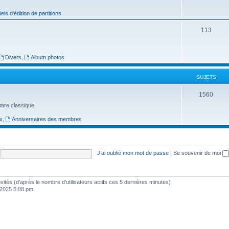
j
iels d'édition de partitions
e
S
113
t
u
s
j
Divers
,
Album photos
e
SUJETS
t
S
1560
s
uitare classique
u
x
,
Anniversaires des membres
j
e
t
J’ai oublié mon mot de passe
|
Se souvenir de moi
s
 invités (d’après le nombre d’utilisateurs actifs ces 5 dernières minutes)
, 2025 5:08 pm