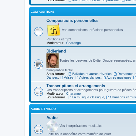
COMPOSITIONS
Compositions personnelles
Vos compositions, créations personnelles.
Partitions et mp3
Modérateur :
Charango
Didierland
Toutes les oeuvres de Didier Doguet regroupées, u
l'imagination fertile
Sous-forums :
Ballades et autres réveries
,
Romances et
Danses
,
Valses
,
Autres danses
,
Autres musiques
,
Transcriptions et arrangements
Vos transcriptions et arrangements pour guitare de pièces écr
Modérateur :
Charango
Sous-forums :
La musique classique
,
Chansons et musiq
AUDIO ET VIDÉO
Audio
Vos interprétations musicales
Faite-nous connaître votre manière de jouer.