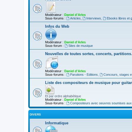
Modérateur :
Daniel d'Arles
Sous-forums :
Articles
,
Interviews
,
Ebooks libres et g
Infos du Web
Modérateur :
Daniel d'Arles
Sous-forum :
Sites de musique
Nouvelles de toutes sortes, concerts, partition
Modérateur :
Daniel d'Arles
Sous-forums :
Parutions - Editions
,
Concours, stages e
Liste des compositeurs de musique pour guita
Et par ordre alphabétique
Modérateur :
Daniel d'Arles
Sous-forums :
Compositeurs avec oeuvres soumises aux d
DIVERS
Informatique