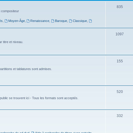
t
S
835
du compositeur
s
u
és
,
Moyen-Âge
,
Renaissance
,
Baroque
,
Classique
,
j
e
S
1097
t
u
 titre et niveau.
s
j
e
S
155
t
u
artitions et tablatures sont admises.
s
j
e
S
520
t
ublic se trouvent ici - Tous les formats sont acceptés.
u
s
j
e
S
332
t
u
s
j
 recherche de cd dvd
,
Aide à recherche de titres avec extraits