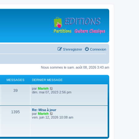
S’enregistrer
Connexion
Nous sommes le sam. août 08, 2026 3:43 am
MESSAGES
DERNIER MESSAGE
D
V
par
Marieh
M
39
e
o
dim. mai 07, 2023 2:56 pm
r
i
e
n
r
i
l
s
e
e
D
Re: Misa à jour
r
d
M
1395
e
V
par
Marieh
s
m
e
r
o
ven. juin 12, 2026 10:08 am
e
r
e
n
i
s
n
a
i
r
s
i
s
e
l
a
e
g
r
e
g
r
s
m
d
e
m
e