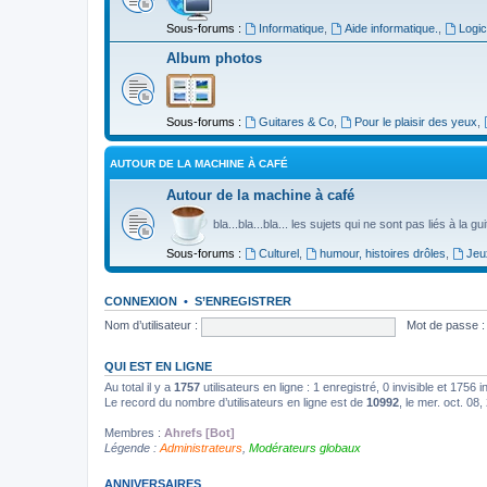
Sous-forums :
Informatique
,
Aide informatique.
,
Logic
Album photos
Sous-forums :
Guitares & Co
,
Pour le plaisir des yeux
,
AUTOUR DE LA MACHINE À CAFÉ
Autour de la machine à café
bla...bla...bla... les sujets qui ne sont pas liés à la g
Sous-forums :
Culturel
,
humour, histoires drôles
,
Jeu
CONNEXION
•
S’ENREGISTRER
Nom d’utilisateur :
Mot de passe :
QUI EST EN LIGNE
Au total il y a
1757
utilisateurs en ligne : 1 enregistré, 0 invisible et 1756
Le record du nombre d’utilisateurs en ligne est de
10992
, le mer. oct. 08
Membres :
Ahrefs [Bot]
Légende :
Administrateurs
,
Modérateurs globaux
ANNIVERSAIRES