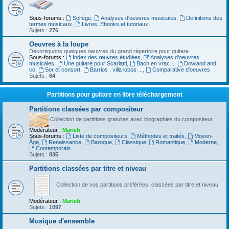
Sous-forums :
Solfège
,
Analyses d'oeuvres musicales
,
Definitions des
termes musicaux
,
Livres, Ebooks et tutoriaux
Sujets :
276
Oeuvres à la loupe
Décortiquons quelques oeuvres du grand répertoire pour guitare
Sous-forums :
Index des œuvres étudiées
,
Analyses d'oeuvres
musicales
,
Une guitare pour Scarlatti
,
Bach en vrac...
,
Dowland and
co
,
Sor et consort
,
Barrios , villa lobos ...
,
Comparative d'oeuvres
Sujets :
64
Partitions pour guitare en libre téléchargement
Partitions classées par compositeur
Collection de partitions gratuites avec biographies du compositeur
Modérateur :
Marieh
Sous-forums :
Liste de compositeurs
,
Méthodes et traités
,
Moyen-
Âge
,
Renaissance
,
Baroque
,
Classique
,
Romantique
,
Moderne
,
Contemporain
Sujets :
835
Partitions classées par titre et niveau
Collection de vos partitions préférées, classées par titre et niveau.
Modérateur :
Marieh
Sujets :
1097
Musique d'ensemble