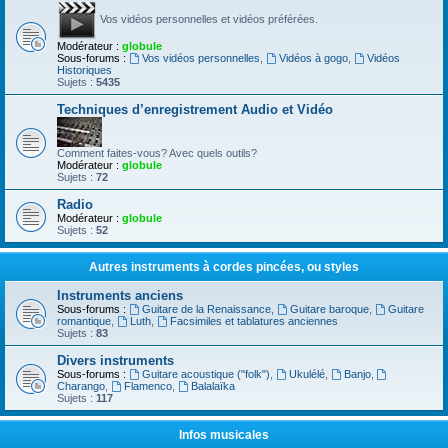
Vos vidéos personnelles et vidéos préférées.
Modérateur :
globule
Sous-forums :
Vos vidéos personnelles
,
Vidéos à gogo
,
Vidéos
Historiques
Sujets :
5435
Techniques d’enregistrement Audio et Vidéo
Comment faites-vous? Avec quels outils?
Modérateur :
globule
Sujets :
72
Radio
Modérateur :
globule
Sujets :
52
Autres instruments à cordes pincées, ou styles
Instruments anciens
Sous-forums :
Guitare de la Renaissance
,
Guitare baroque
,
Guitare
romantique
,
Luth
,
Facsimiles et tablatures anciennes
Sujets :
83
Divers instruments
Sous-forums :
Guitare acoustique ("folk")
,
Ukulélé
,
Banjo
,
Charango
,
Flamenco
,
Balalaïka
Sujets :
117
Infos musicales