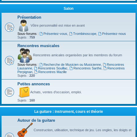
Salon
Présentation
Vôtre personnalité est mise en avant
Sous-forums :
Présentez-vous
,
Trombinoscope
,
Présentez-nous
Sujets :
759
Rencontres musicales
Rencontres amicales organisées par les membres du forum
Sous-forums :
Recherche de Musicien ou Musicienne
,
Rencontres
Lausanne
,
Rencontres Souillac
,
Rencontres Sarthe
,
Rencontres
Perpignan
,
Rencontres Mazille
Sujets :
220
Petites annonces
Achats, ventes d'occasion, emploi.
Sujets :
160
La guitare : instrument, cours et théorie
Autour de la guitare
Construction, utilisation, technique de jeu. Les ongles, les doigts et