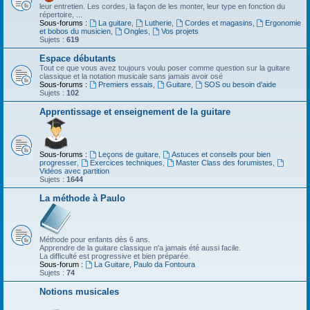
leur entretien. Les cordes, la façon de les monter, leur type en fonction du
répertoire, ...
Sous-forums :
La guitare
,
Lutherie
,
Cordes et magasins
,
Ergonomie
et bobos du musicien
,
Ongles
,
Vos projets
Sujets :
619
Espace débutants
Tout ce que vous avez toujours voulu poser comme question sur la guitare
classique et la notation musicale sans jamais avoir osé
Sous-forums :
Premiers essais
,
Guitare
,
SOS ou besoin d'aide
Sujets :
102
Apprentissage et enseignement de la guitare
Sous-forums :
Leçons de guitare
,
Astuces et conseils pour bien
progresser
,
Exercices techniques
,
Master Class des forumistes
,
Vidéos avec partition
Sujets :
1644
La méthode à Paulo
Méthode pour enfants dès 6 ans.
Apprendre de la guitare classique n'a jamais été aussi facile.
La difficulté est progressive et bien préparée.
Sous-forum :
La Guitare, Paulo da Fontoura
Sujets :
74
Notions musicales