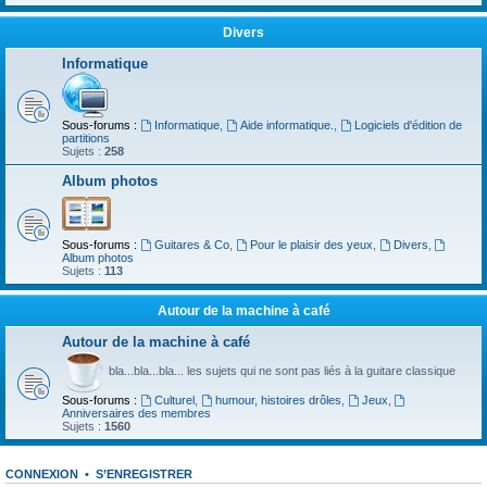
Divers
Informatique
Sous-forums :
Informatique
,
Aide informatique.
,
Logiciels d'édition de
partitions
Sujets :
258
Album photos
Sous-forums :
Guitares & Co
,
Pour le plaisir des yeux
,
Divers
,
Album photos
Sujets :
113
Autour de la machine à café
Autour de la machine à café
bla...bla...bla... les sujets qui ne sont pas liés à la guitare classique
Sous-forums :
Culturel
,
humour, histoires drôles
,
Jeux
,
Anniversaires des membres
Sujets :
1560
CONNEXION
•
S’ENREGISTRER