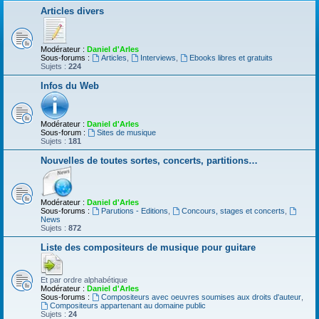
Articles divers
Modérateur :
Daniel d'Arles
Sous-forums :
Articles
,
Interviews
,
Ebooks libres et gratuits
Sujets :
224
Infos du Web
Modérateur :
Daniel d'Arles
Sous-forum :
Sites de musique
Sujets :
181
Nouvelles de toutes sortes, concerts, partitions…
Modérateur :
Daniel d'Arles
Sous-forums :
Parutions - Editions
,
Concours, stages et concerts
,
News
Sujets :
872
Liste des compositeurs de musique pour guitare
Et par ordre alphabétique
Modérateur :
Daniel d'Arles
Sous-forums :
Compositeurs avec oeuvres soumises aux droits d'auteur
,
Compositeurs appartenant au domaine public
Sujets :
24