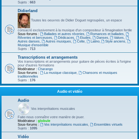
Sujets :
663
Didierland
Toutes les oeuvres de Didier Doguet regroupées, un espace
consacré exclusivement à la musique d'un compositeur à l'imagination fertile
Sous-forums :
Ballades et autres réveries
,
Romances et ballades
,
Rêveries et berceuses
,
Dédicaces
,
Etudes
,
Danses
,
Valses
,
Autres danses
,
Autres musiques
,
Celte
,
Latino
,
Style anciens
,
Musique d’ensemble
Sujets :
713
Transcriptions et arrangements
Vos transcriptions et arrangements pour guitare de pièces écrites à l'origine
pour d'autres formations
Modérateur :
Charango
Sous-forums :
La musique classique
,
Chansons et musiques
traditionnelles
Sujets :
176
Audio et vidéo
Audio
Vos interprétations musicales
Faite-nous connaître votre manière de jouer.
Modérateur :
globule
Sous-forums :
Vos interprétations musicales
,
Ensembles virtuels
Sujets :
1095
Vidéo