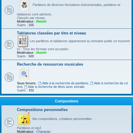
Partitions de diverses formations instrumentales, partitions et
tablatures sont admises.
Classés par niveau.
Modérateur :
Marieh
Sujets :
155
Tablatures classées par titre et niveau
Les partitions et tablatures appartenant au domaine public se trouvent
ici - Tous les formats sont acceptés.
Modérateur :
Marieh
Sujets :
520
Recherche de ressources musicales
Sous-forums :
Aide à la recherche de partitions
,
Aide à recherche de cd
dvd
,
Aide à recherche de titres avec extraits
Sujets :
332
Compositions
Compositions personnelles
Vos compositions, créations personnelles.
Partitions et mp3
Modérateur :
Charango