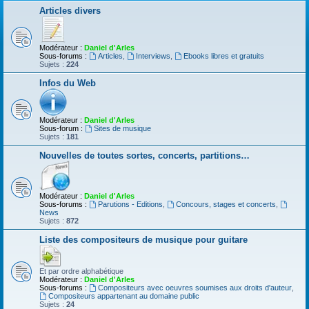
Articles divers
Modérateur :
Daniel d'Arles
Sous-forums :
Articles
,
Interviews
,
Ebooks libres et gratuits
Sujets :
224
Infos du Web
Modérateur :
Daniel d'Arles
Sous-forum :
Sites de musique
Sujets :
181
Nouvelles de toutes sortes, concerts, partitions…
Modérateur :
Daniel d'Arles
Sous-forums :
Parutions - Editions
,
Concours, stages et concerts
,
News
Sujets :
872
Liste des compositeurs de musique pour guitare
Et par ordre alphabétique
Modérateur :
Daniel d'Arles
Sous-forums :
Compositeurs avec oeuvres soumises aux droits d'auteur
,
Compositeurs appartenant au domaine public
Sujets :
24