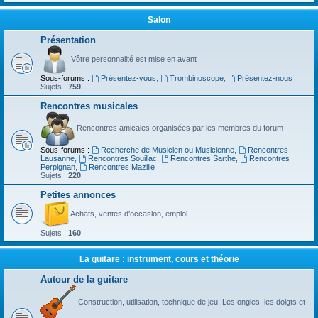
Salon
Présentation
Vôtre personnalité est mise en avant
Sous-forums :
Présentez-vous
,
Trombinoscope
,
Présentez-nous
Sujets :
759
Rencontres musicales
Rencontres amicales organisées par les membres du forum
Sous-forums :
Recherche de Musicien ou Musicienne
,
Rencontres
Lausanne
,
Rencontres Souillac
,
Rencontres Sarthe
,
Rencontres
Perpignan
,
Rencontres Mazille
Sujets :
220
Petites annonces
Achats, ventes d'occasion, emploi.
Sujets :
160
La guitare : instrument, cours et théorie
Autour de la guitare
Construction, utilisation, technique de jeu. Les ongles, les doigts et