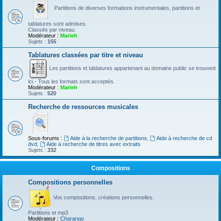
Partitions de diverses formations instrumentales, partitions et
tablatures sont admises.
Classés par niveau.
Modérateur :
Marieh
Sujets :
155
Tablatures classées par titre et niveau
Les partitions et tablatures appartenant au domaine public se trouvent
ici - Tous les formats sont acceptés.
Modérateur :
Marieh
Sujets :
520
Recherche de ressources musicales
Sous-forums :
Aide à la recherche de partitions
,
Aide à recherche de cd
dvd
,
Aide à recherche de titres avec extraits
Sujets :
332
Compositions
Compositions personnelles
Vos compositions, créations personnelles.
Partitions et mp3
Modérateur :
Charango