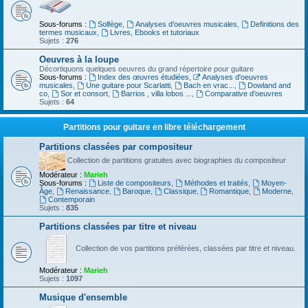
Sous-forums :
Solfège
,
Analyses d'oeuvres musicales
,
Definitions des
termes musicaux
,
Livres, Ebooks et tutoriaux
Sujets :
276
Oeuvres à la loupe
Décortiquons quelques oeuvres du grand répertoire pour guitare
Sous-forums :
Index des œuvres étudiées
,
Analyses d'oeuvres
musicales
,
Une guitare pour Scarlatti
,
Bach en vrac...
,
Dowland and
co
,
Sor et consort
,
Barrios , villa lobos ...
,
Comparative d'oeuvres
Sujets :
64
Partitions pour guitare en libre téléchargement
Partitions classées par compositeur
Collection de partitions gratuites avec biographies du compositeur
Modérateur :
Marieh
Sous-forums :
Liste de compositeurs
,
Méthodes et traités
,
Moyen-
Âge
,
Renaissance
,
Baroque
,
Classique
,
Romantique
,
Moderne
,
Contemporain
Sujets :
835
Partitions classées par titre et niveau
Collection de vos partitions préférées, classées par titre et niveau.
Modérateur :
Marieh
Sujets :
1097
Musique d'ensemble