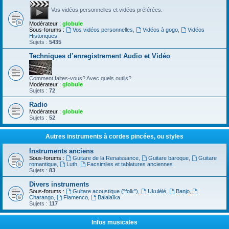
Vos vidéos personnelles et vidéos préférées.
Modérateur :
globule
Sous-forums :
Vos vidéos personnelles
,
Vidéos à gogo
,
Vidéos
Historiques
Sujets :
5435
Techniques d’enregistrement Audio et Vidéo
Comment faites-vous? Avec quels outils?
Modérateur :
globule
Sujets :
72
Radio
Modérateur :
globule
Sujets :
52
Autres instruments à cordes pincées, ou styles
Instruments anciens
Sous-forums :
Guitare de la Renaissance
,
Guitare baroque
,
Guitare
romantique
,
Luth
,
Facsimiles et tablatures anciennes
Sujets :
83
Divers instruments
Sous-forums :
Guitare acoustique ("folk")
,
Ukulélé
,
Banjo
,
Charango
,
Flamenco
,
Balalaïka
Sujets :
117
Infos musicales