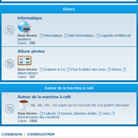
Divers
Informatique
Sous-forums :
Informatique
,
Aide informatique.
,
Logiciels d'édition de
partitions
Sujets :
258
Album photos
Sous-forums :
Guitares & Co
,
Pour le plaisir des yeux
,
Divers
,
Album photos
Sujets :
113
Autour de la machine à café
Autour de la machine à café
bla...bla...bla... les sujets qui ne sont pas liés à la guitare classique
Sous-forums :
Culturel
,
humour, histoires drôles
,
Jeux
,
Anniversaires des membres
Sujets :
1560
CONNEXION
•
S’ENREGISTRER