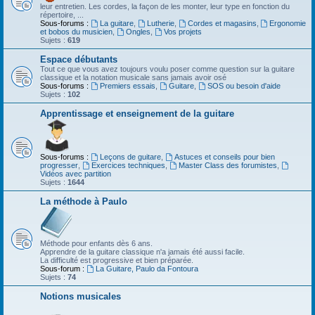
leur entretien. Les cordes, la façon de les monter, leur type en fonction du
répertoire, ...
Sous-forums :
La guitare
,
Lutherie
,
Cordes et magasins
,
Ergonomie
et bobos du musicien
,
Ongles
,
Vos projets
Sujets :
619
Espace débutants
Tout ce que vous avez toujours voulu poser comme question sur la guitare
classique et la notation musicale sans jamais avoir osé
Sous-forums :
Premiers essais
,
Guitare
,
SOS ou besoin d'aide
Sujets :
102
Apprentissage et enseignement de la guitare
Sous-forums :
Leçons de guitare
,
Astuces et conseils pour bien
progresser
,
Exercices techniques
,
Master Class des forumistes
,
Vidéos avec partition
Sujets :
1644
La méthode à Paulo
Méthode pour enfants dès 6 ans.
Apprendre de la guitare classique n'a jamais été aussi facile.
La difficulté est progressive et bien préparée.
Sous-forum :
La Guitare, Paulo da Fontoura
Sujets :
74
Notions musicales