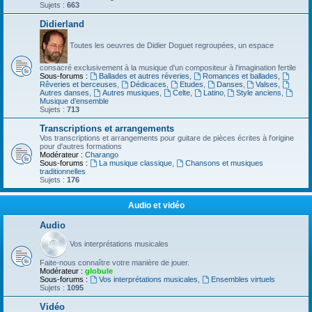
Sujets :
663
Didierland
Toutes les oeuvres de Didier Doguet regroupées, un espace
consacré exclusivement à la musique d'un compositeur à l'imagination fertile
Sous-forums :
Ballades et autres réveries
,
Romances et ballades
,
Rêveries et berceuses
,
Dédicaces
,
Etudes
,
Danses
,
Valses
,
Autres danses
,
Autres musiques
,
Celte
,
Latino
,
Style anciens
,
Musique d’ensemble
Sujets :
713
Transcriptions et arrangements
Vos transcriptions et arrangements pour guitare de pièces écrites à l'origine
pour d'autres formations
Modérateur :
Charango
Sous-forums :
La musique classique
,
Chansons et musiques
traditionnelles
Sujets :
176
Audio et vidéo
Audio
Vos interprétations musicales
Faite-nous connaître votre manière de jouer.
Modérateur :
globule
Sous-forums :
Vos interprétations musicales
,
Ensembles virtuels
Sujets :
1095
Vidéo