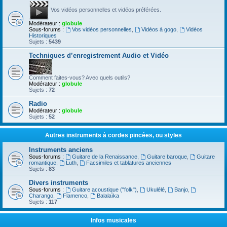
Vos vidéos personnelles et vidéos préférées.
Modérateur :
globule
Sous-forums :
Vos vidéos personnelles
,
Vidéos à gogo
,
Vidéos
Historiques
Sujets :
5439
Techniques d’enregistrement Audio et Vidéo
Comment faites-vous? Avec quels outils?
Modérateur :
globule
Sujets :
72
Radio
Modérateur :
globule
Sujets :
52
Autres instruments à cordes pincées, ou styles
Instruments anciens
Sous-forums :
Guitare de la Renaissance
,
Guitare baroque
,
Guitare
romantique
,
Luth
,
Facsimiles et tablatures anciennes
Sujets :
83
Divers instruments
Sous-forums :
Guitare acoustique ("folk")
,
Ukulélé
,
Banjo
,
Charango
,
Flamenco
,
Balalaïka
Sujets :
117
Infos musicales