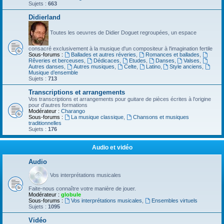
Sujets :
663
Didierland
Toutes les oeuvres de Didier Doguet regroupées, un espace
consacré exclusivement à la musique d'un compositeur à l'imagination fertile
Sous-forums :
Ballades et autres réveries
,
Romances et ballades
,
Rêveries et berceuses
,
Dédicaces
,
Etudes
,
Danses
,
Valses
,
Autres danses
,
Autres musiques
,
Celte
,
Latino
,
Style anciens
,
Musique d’ensemble
Sujets :
713
Transcriptions et arrangements
Vos transcriptions et arrangements pour guitare de pièces écrites à l'origine
pour d'autres formations
Modérateur :
Charango
Sous-forums :
La musique classique
,
Chansons et musiques
traditionnelles
Sujets :
176
Audio et vidéo
Audio
Vos interprétations musicales
Faite-nous connaître votre manière de jouer.
Modérateur :
globule
Sous-forums :
Vos interprétations musicales
,
Ensembles virtuels
Sujets :
1095
Vidéo