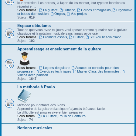
leur entretien. Les cordes, la façon de les monter, leur type en fonction du
répertoire, ...
Sous-forums :
La guitare
,
Lutherie
,
Cordes et magasins
,
Ergonomie
et bobos du musicien
,
Ongles
,
Vos projets
Sujets :
619
Espace débutants
Tout ce que vous avez toujours voulu poser comme question sur la guitare
classique et la notation musicale sans jamais avoir osé
Sous-forums :
Premiers essais
,
Guitare
,
SOS ou besoin d'aide
Sujets :
102
Apprentissage et enseignement de la guitare
Sous-forums :
Leçons de guitare
,
Astuces et conseils pour bien
progresser
,
Exercices techniques
,
Master Class des forumistes
,
Vidéos avec partition
Sujets :
1647
La méthode à Paulo
Méthode pour enfants dès 6 ans.
Apprendre de la guitare classique n'a jamais été aussi facile.
La difficulté est progressive et bien préparée.
Sous-forum :
La Guitare, Paulo da Fontoura
Sujets :
74
Notions musicales