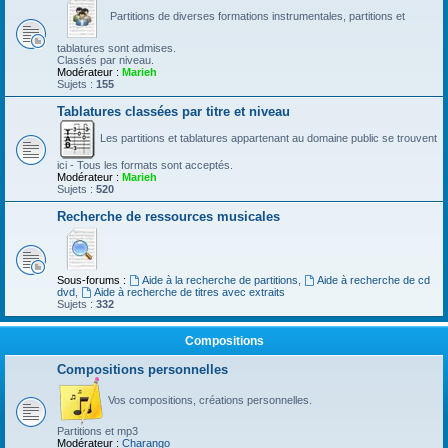
Partitions de diverses formations instrumentales, partitions et
tablatures sont admises.
Classés par niveau.
Modérateur :
Marieh
Sujets :
155
Tablatures classées par titre et niveau
Les partitions et tablatures appartenant au domaine public se trouvent
ici - Tous les formats sont acceptés.
Modérateur :
Marieh
Sujets :
520
Recherche de ressources musicales
Sous-forums :
Aide à la recherche de partitions
,
Aide à recherche de cd
dvd
,
Aide à recherche de titres avec extraits
Sujets :
332
Compositions
Compositions personnelles
Vos compositions, créations personnelles.
Partitions et mp3
Modérateur :
Charango