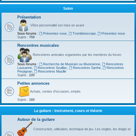
Salon
Présentation
Vôtre personnalité est mise en avant
Sous-forums :
Présentez-vous
,
Trombinoscope
,
Présentez-nous
Sujets :
759
Rencontres musicales
Rencontres amicales organisées par les membres du forum
Sous-forums :
Recherche de Musicien ou Musicienne
,
Rencontres
Lausanne
,
Rencontres Souillac
,
Rencontres Sarthe
,
Rencontres
Perpignan
,
Rencontres Mazille
Sujets :
220
Petites annonces
Achats, ventes d'occasion, emploi.
Sujets :
160
La guitare : instrument, cours et théorie
Autour de la guitare
Construction, utilisation, technique de jeu. Les ongles, les doigts et