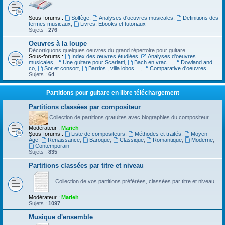
Sous-forums :
Solfège
,
Analyses d'oeuvres musicales
,
Definitions des
termes musicaux
,
Livres, Ebooks et tutoriaux
Sujets :
276
Oeuvres à la loupe
Décortiquons quelques oeuvres du grand répertoire pour guitare
Sous-forums :
Index des œuvres étudiées
,
Analyses d'oeuvres
musicales
,
Une guitare pour Scarlatti
,
Bach en vrac...
,
Dowland and
co
,
Sor et consort
,
Barrios , villa lobos ...
,
Comparative d'oeuvres
Sujets :
64
Partitions pour guitare en libre téléchargement
Partitions classées par compositeur
Collection de partitions gratuites avec biographies du compositeur
Modérateur :
Marieh
Sous-forums :
Liste de compositeurs
,
Méthodes et traités
,
Moyen-
Âge
,
Renaissance
,
Baroque
,
Classique
,
Romantique
,
Moderne
,
Contemporain
Sujets :
835
Partitions classées par titre et niveau
Collection de vos partitions préférées, classées par titre et niveau.
Modérateur :
Marieh
Sujets :
1097
Musique d'ensemble