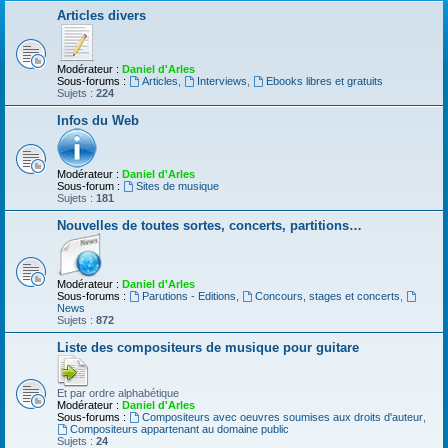
Articles divers
Modérateur :
Daniel d'Arles
Sous-forums :
Articles
,
Interviews
,
Ebooks libres et gratuits
Sujets :
224
Infos du Web
Modérateur :
Daniel d'Arles
Sous-forum :
Sites de musique
Sujets :
181
Nouvelles de toutes sortes, concerts, partitions…
Modérateur :
Daniel d'Arles
Sous-forums :
Parutions - Editions
,
Concours, stages et concerts
,
News
Sujets :
872
Liste des compositeurs de musique pour guitare
Et par ordre alphabétique
Modérateur :
Daniel d'Arles
Sous-forums :
Compositeurs avec oeuvres soumises aux droits d'auteur
,
Compositeurs appartenant au domaine public
Sujets :
24