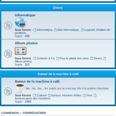
Divers
Informatique
Sous-forums :
Informatique
,
Aide informatique.
,
Logiciels d'édition de
partitions
Sujets :
258
Album photos
Sous-forums :
Guitares & Co
,
Pour le plaisir des yeux
,
Divers
,
Album photos
Sujets :
113
Autour de la machine à café
Autour de la machine à café
bla...bla...bla... les sujets qui ne sont pas liés à la guitare classique
Sous-forums :
Culturel
,
humour, histoires drôles
,
Jeux
,
Anniversaires des membres
Sujets :
1560
CONNEXION
•
S’ENREGISTRER