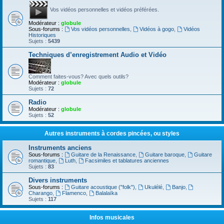
Vos vidéos personnelles et vidéos préférées.
Modérateur :
globule
Sous-forums :
Vos vidéos personnelles
,
Vidéos à gogo
,
Vidéos
Historiques
Sujets :
5439
Techniques d’enregistrement Audio et Vidéo
Comment faites-vous? Avec quels outils?
Modérateur :
globule
Sujets :
72
Radio
Modérateur :
globule
Sujets :
52
Autres instruments à cordes pincées, ou styles
Instruments anciens
Sous-forums :
Guitare de la Renaissance
,
Guitare baroque
,
Guitare
romantique
,
Luth
,
Facsimiles et tablatures anciennes
Sujets :
83
Divers instruments
Sous-forums :
Guitare acoustique ("folk")
,
Ukulélé
,
Banjo
,
Charango
,
Flamenco
,
Balalaïka
Sujets :
117
Infos musicales