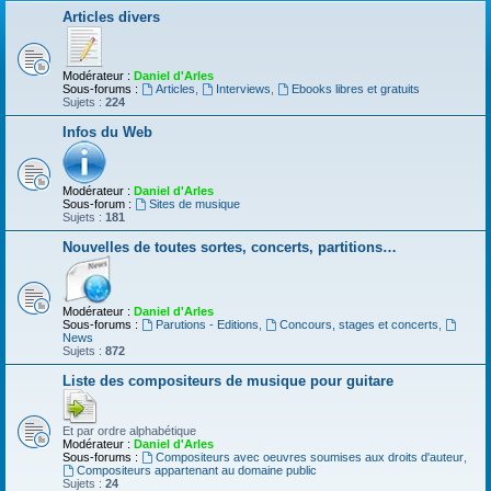
Articles divers
Modérateur :
Daniel d'Arles
Sous-forums :
Articles
,
Interviews
,
Ebooks libres et gratuits
Sujets :
224
Infos du Web
Modérateur :
Daniel d'Arles
Sous-forum :
Sites de musique
Sujets :
181
Nouvelles de toutes sortes, concerts, partitions…
Modérateur :
Daniel d'Arles
Sous-forums :
Parutions - Editions
,
Concours, stages et concerts
,
News
Sujets :
872
Liste des compositeurs de musique pour guitare
Et par ordre alphabétique
Modérateur :
Daniel d'Arles
Sous-forums :
Compositeurs avec oeuvres soumises aux droits d'auteur
,
Compositeurs appartenant au domaine public
Sujets :
24