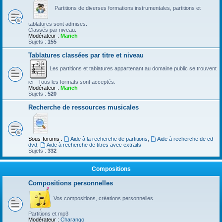
Partitions de diverses formations instrumentales, partitions et
tablatures sont admises.
Classés par niveau.
Modérateur :
Marieh
Sujets :
155
Tablatures classées par titre et niveau
Les partitions et tablatures appartenant au domaine public se trouvent
ici - Tous les formats sont acceptés.
Modérateur :
Marieh
Sujets :
520
Recherche de ressources musicales
Sous-forums :
Aide à la recherche de partitions
,
Aide à recherche de cd
dvd
,
Aide à recherche de titres avec extraits
Sujets :
332
Compositions
Compositions personnelles
Vos compositions, créations personnelles.
Partitions et mp3
Modérateur :
Charango