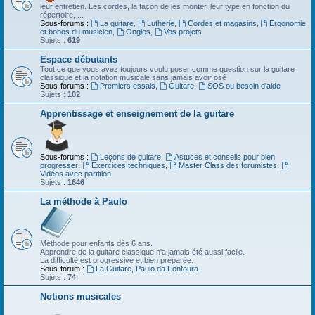
leur entretien. Les cordes, la façon de les monter, leur type en fonction du
répertoire, ...
Sous-forums :
La guitare
,
Lutherie
,
Cordes et magasins
,
Ergonomie
et bobos du musicien
,
Ongles
,
Vos projets
Sujets :
619
Espace débutants
Tout ce que vous avez toujours voulu poser comme question sur la guitare
classique et la notation musicale sans jamais avoir osé
Sous-forums :
Premiers essais
,
Guitare
,
SOS ou besoin d'aide
Sujets :
102
Apprentissage et enseignement de la guitare
Sous-forums :
Leçons de guitare
,
Astuces et conseils pour bien
progresser
,
Exercices techniques
,
Master Class des forumistes
,
Vidéos avec partition
Sujets :
1646
La méthode à Paulo
Méthode pour enfants dès 6 ans.
Apprendre de la guitare classique n'a jamais été aussi facile.
La difficulté est progressive et bien préparée.
Sous-forum :
La Guitare, Paulo da Fontoura
Sujets :
74
Notions musicales