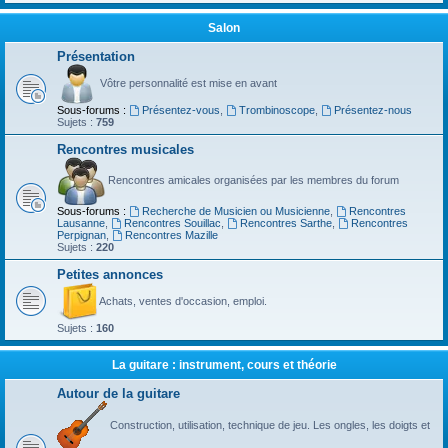
Salon
Présentation
Vôtre personnalité est mise en avant
Sous-forums :
Présentez-vous
,
Trombinoscope
,
Présentez-nous
Sujets :
759
Rencontres musicales
Rencontres amicales organisées par les membres du forum
Sous-forums :
Recherche de Musicien ou Musicienne
,
Rencontres
Lausanne
,
Rencontres Souillac
,
Rencontres Sarthe
,
Rencontres
Perpignan
,
Rencontres Mazille
Sujets :
220
Petites annonces
Achats, ventes d'occasion, emploi.
Sujets :
160
La guitare : instrument, cours et théorie
Autour de la guitare
Construction, utilisation, technique de jeu. Les ongles, les doigts et