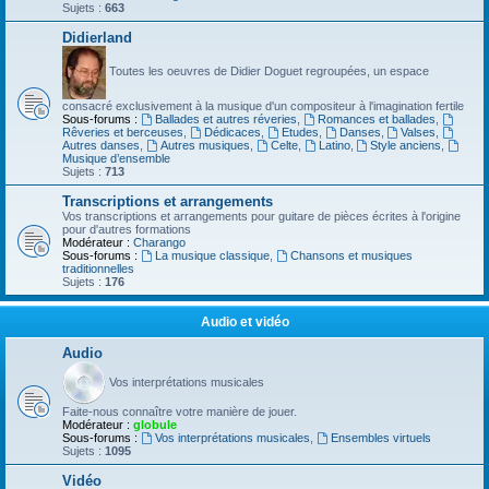
Sujets :
663
Didierland
Toutes les oeuvres de Didier Doguet regroupées, un espace
consacré exclusivement à la musique d'un compositeur à l'imagination fertile
Sous-forums :
Ballades et autres réveries
,
Romances et ballades
,
Rêveries et berceuses
,
Dédicaces
,
Etudes
,
Danses
,
Valses
,
Autres danses
,
Autres musiques
,
Celte
,
Latino
,
Style anciens
,
Musique d’ensemble
Sujets :
713
Transcriptions et arrangements
Vos transcriptions et arrangements pour guitare de pièces écrites à l'origine
pour d'autres formations
Modérateur :
Charango
Sous-forums :
La musique classique
,
Chansons et musiques
traditionnelles
Sujets :
176
Audio et vidéo
Audio
Vos interprétations musicales
Faite-nous connaître votre manière de jouer.
Modérateur :
globule
Sous-forums :
Vos interprétations musicales
,
Ensembles virtuels
Sujets :
1095
Vidéo