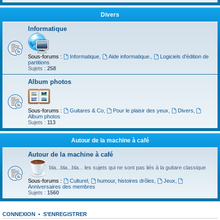
Divers
Informatique
Sous-forums :
Informatique
,
Aide informatique.
,
Logiciels d'édition de
partitions
Sujets :
258
Album photos
Sous-forums :
Guitares & Co
,
Pour le plaisir des yeux
,
Divers
,
Album photos
Sujets :
113
Autour de la machine à café
Autour de la machine à café
bla...bla...bla... les sujets qui ne sont pas liés à la guitare classique
Sous-forums :
Culturel
,
humour, histoires drôles
,
Jeux
,
Anniversaires des membres
Sujets :
1560
CONNEXION
•
S’ENREGISTRER