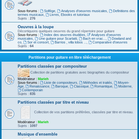
Sous-forums :
Solfège
,
Analyses d'oeuvres musicales
,
Definitions des
termes musicaux
,
Livres, Ebooks et tutoriaux
Sujets :
276
Oeuvres à la loupe
Décortiquons quelques oeuvres du grand répertoire pour guitare
Sous-forums :
Index des œuvres étudiées
,
Analyses d'oeuvres
musicales
,
Une guitare pour Scarlatti
,
Bach en vrac...
,
Dowland and
co
,
Sor et consort
,
Barrios , villa lobos ...
,
Comparative d'oeuvres
Sujets :
64
Partitions pour guitare en libre téléchargement
Partitions classées par compositeur
Collection de partitions gratuites avec biographies du compositeur
Modérateur :
Marieh
Sous-forums :
Liste de compositeurs
,
Méthodes et traités
,
Moyen-
Âge
,
Renaissance
,
Baroque
,
Classique
,
Romantique
,
Moderne
,
Contemporain
Sujets :
835
Partitions classées par titre et niveau
Collection de vos partitions préférées, classées par titre et niveau.
Modérateur :
Marieh
Sujets :
1097
Musique d'ensemble