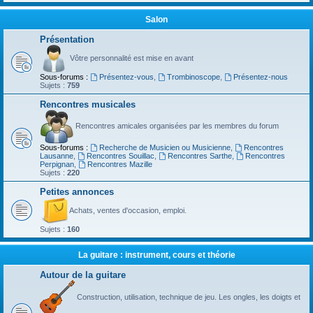
Salon
Présentation
Vôtre personnalité est mise en avant
Sous-forums :
Présentez-vous
,
Trombinoscope
,
Présentez-nous
Sujets :
759
Rencontres musicales
Rencontres amicales organisées par les membres du forum
Sous-forums :
Recherche de Musicien ou Musicienne
,
Rencontres
Lausanne
,
Rencontres Souillac
,
Rencontres Sarthe
,
Rencontres
Perpignan
,
Rencontres Mazille
Sujets :
220
Petites annonces
Achats, ventes d'occasion, emploi.
Sujets :
160
La guitare : instrument, cours et théorie
Autour de la guitare
Construction, utilisation, technique de jeu. Les ongles, les doigts et