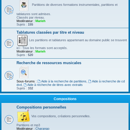
Partitions de diverses formations instrumentales, partitions et
tablatures sont admises.
Classés par niveau.
Modérateur :
Marieh
Sujets :
155
Tablatures classées par titre et niveau
Les partitions et tablatures appartenant au domaine public se trouvent
ici - Tous les formats sont acceptés.
Modérateur :
Marieh
Sujets :
520
Recherche de ressources musicales
Sous-forums :
Aide à la recherche de partitions
,
Aide à recherche de cd
dvd
,
Aide à recherche de titres avec extraits
Sujets :
332
Compositions
Compositions personnelles
Vos compositions, créations personnelles.
Partitions et mp3
Modérateur :
Charango