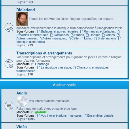
Sujets :
663
Didierland
Toutes les oeuvres de Didier Doguet regroupées, un espace
consacré exclusivement à la musique d'un compositeur à l'imagination fertile
Sous-forums :
Ballades et autres réveries
,
Romances et ballades
,
Rêveries et berceuses
,
Dédicaces
,
Etudes
,
Danses
,
Valses
,
Autres danses
,
Autres musiques
,
Celte
,
Latino
,
Style anciens
,
Musique d’ensemble
Sujets :
713
Transcriptions et arrangements
Vos transcriptions et arrangements pour guitare de pièces écrites à l'origine
pour d'autres formations
Modérateur :
Charango
Sous-forums :
La musique classique
,
Chansons et musiques
traditionnelles
Sujets :
176
Audio et vidéo
Audio
Vos interprétations musicales
Faite-nous connaître votre manière de jouer.
Modérateur :
globule
Sous-forums :
Vos interprétations musicales
,
Ensembles virtuels
Sujets :
1095
Vidéo