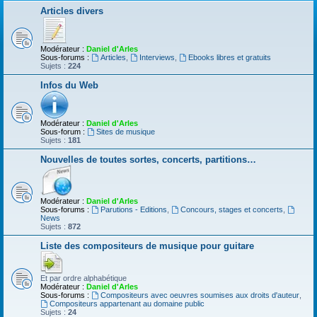
Articles divers
Modérateur :
Daniel d'Arles
Sous-forums :
Articles
,
Interviews
,
Ebooks libres et gratuits
Sujets :
224
Infos du Web
Modérateur :
Daniel d'Arles
Sous-forum :
Sites de musique
Sujets :
181
Nouvelles de toutes sortes, concerts, partitions…
Modérateur :
Daniel d'Arles
Sous-forums :
Parutions - Editions
,
Concours, stages et concerts
,
News
Sujets :
872
Liste des compositeurs de musique pour guitare
Et par ordre alphabétique
Modérateur :
Daniel d'Arles
Sous-forums :
Compositeurs avec oeuvres soumises aux droits d'auteur
,
Compositeurs appartenant au domaine public
Sujets :
24