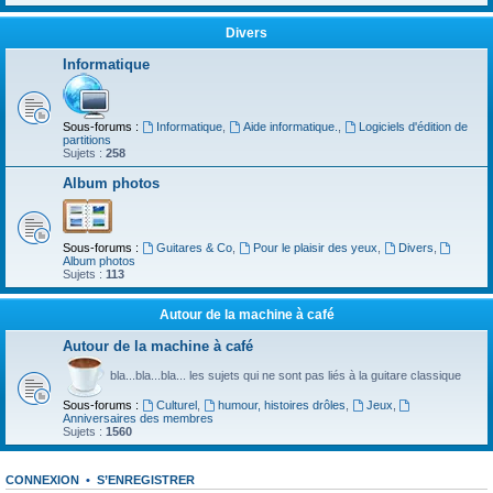
Divers
Informatique
Sous-forums :
Informatique
,
Aide informatique.
,
Logiciels d'édition de
partitions
Sujets :
258
Album photos
Sous-forums :
Guitares & Co
,
Pour le plaisir des yeux
,
Divers
,
Album photos
Sujets :
113
Autour de la machine à café
Autour de la machine à café
bla...bla...bla... les sujets qui ne sont pas liés à la guitare classique
Sous-forums :
Culturel
,
humour, histoires drôles
,
Jeux
,
Anniversaires des membres
Sujets :
1560
CONNEXION
•
S’ENREGISTRER