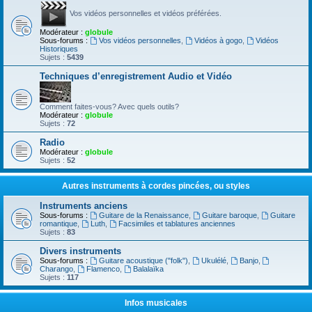
Vos vidéos personnelles et vidéos préférées.
Modérateur :
globule
Sous-forums :
Vos vidéos personnelles
,
Vidéos à gogo
,
Vidéos
Historiques
Sujets :
5439
Techniques d’enregistrement Audio et Vidéo
Comment faites-vous? Avec quels outils?
Modérateur :
globule
Sujets :
72
Radio
Modérateur :
globule
Sujets :
52
Autres instruments à cordes pincées, ou styles
Instruments anciens
Sous-forums :
Guitare de la Renaissance
,
Guitare baroque
,
Guitare
romantique
,
Luth
,
Facsimiles et tablatures anciennes
Sujets :
83
Divers instruments
Sous-forums :
Guitare acoustique ("folk")
,
Ukulélé
,
Banjo
,
Charango
,
Flamenco
,
Balalaïka
Sujets :
117
Infos musicales