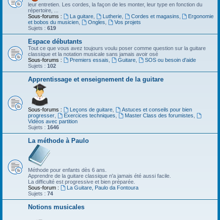
leur entretien. Les cordes, la façon de les monter, leur type en fonction du
répertoire, ...
Sous-forums :
La guitare
,
Lutherie
,
Cordes et magasins
,
Ergonomie
et bobos du musicien
,
Ongles
,
Vos projets
Sujets :
619
Espace débutants
Tout ce que vous avez toujours voulu poser comme question sur la guitare
classique et la notation musicale sans jamais avoir osé
Sous-forums :
Premiers essais
,
Guitare
,
SOS ou besoin d'aide
Sujets :
102
Apprentissage et enseignement de la guitare
Sous-forums :
Leçons de guitare
,
Astuces et conseils pour bien
progresser
,
Exercices techniques
,
Master Class des forumistes
,
Vidéos avec partition
Sujets :
1646
La méthode à Paulo
Méthode pour enfants dès 6 ans.
Apprendre de la guitare classique n'a jamais été aussi facile.
La difficulté est progressive et bien préparée.
Sous-forum :
La Guitare, Paulo da Fontoura
Sujets :
74
Notions musicales