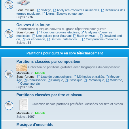
Sous-forums :
Solfège
,
Analyses d'oeuvres musicales
,
Definitions des
termes musicaux
,
Livres, Ebooks et tutoriaux
Sujets :
276
Oeuvres à la loupe
Décortiquons quelques oeuvres du grand répertoire pour guitare
Sous-forums :
Index des œuvres étudiées
,
Analyses d'oeuvres
musicales
,
Une guitare pour Scarlatti
,
Bach en vrac...
,
Dowland and
co
,
Sor et consort
,
Barrios , villa lobos ...
,
Comparative d'oeuvres
Sujets :
64
Partitions pour guitare en libre téléchargement
Partitions classées par compositeur
Collection de partitions gratuites avec biographies du compositeur
Modérateur :
Marieh
Sous-forums :
Liste de compositeurs
,
Méthodes et traités
,
Moyen-
Âge
,
Renaissance
,
Baroque
,
Classique
,
Romantique
,
Moderne
,
Contemporain
Sujets :
835
Partitions classées par titre et niveau
Collection de vos partitions préférées, classées par titre et niveau.
Modérateur :
Marieh
Sujets :
1097
Musique d'ensemble