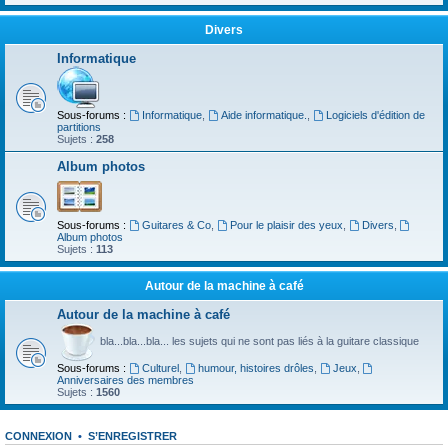
Divers
Informatique
Sous-forums :
Informatique
,
Aide informatique.
,
Logiciels d'édition de
partitions
Sujets :
258
Album photos
Sous-forums :
Guitares & Co
,
Pour le plaisir des yeux
,
Divers
,
Album photos
Sujets :
113
Autour de la machine à café
Autour de la machine à café
bla...bla...bla... les sujets qui ne sont pas liés à la guitare classique
Sous-forums :
Culturel
,
humour, histoires drôles
,
Jeux
,
Anniversaires des membres
Sujets :
1560
CONNEXION
•
S’ENREGISTRER