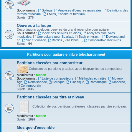
Sous-forums :
Solfège
,
Analyses d'oeuvres musicales
,
Definitions des
termes musicaux
,
Livres, Ebooks et tutoriaux
Sujets :
276
Oeuvres à la loupe
Décortiquons quelques oeuvres du grand répertoire pour guitare
Sous-forums :
Index des œuvres étudiées
,
Analyses d'oeuvres
musicales
,
Une guitare pour Scarlatti
,
Bach en vrac...
,
Dowland and
co
,
Sor et consort
,
Barrios , villa lobos ...
,
Comparative d'oeuvres
Sujets :
64
Partitions pour guitare en libre téléchargement
Partitions classées par compositeur
Collection de partitions gratuites avec biographies du compositeur
Modérateur :
Marieh
Sous-forums :
Liste de compositeurs
,
Méthodes et traités
,
Moyen-
Âge
,
Renaissance
,
Baroque
,
Classique
,
Romantique
,
Moderne
,
Contemporain
Sujets :
835
Partitions classées par titre et niveau
Collection de vos partitions préférées, classées par titre et niveau.
Modérateur :
Marieh
Sujets :
1097
Musique d'ensemble