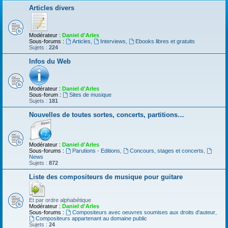
Articles divers
Modérateur :
Daniel d'Arles
Sous-forums :
Articles
,
Interviews
,
Ebooks libres et gratuits
Sujets :
224
Infos du Web
Modérateur :
Daniel d'Arles
Sous-forum :
Sites de musique
Sujets :
181
Nouvelles de toutes sortes, concerts, partitions…
Modérateur :
Daniel d'Arles
Sous-forums :
Parutions - Editions
,
Concours, stages et concerts
,
News
Sujets :
872
Liste des compositeurs de musique pour guitare
Et par ordre alphabétique
Modérateur :
Daniel d'Arles
Sous-forums :
Compositeurs avec oeuvres soumises aux droits d'auteur
,
Compositeurs appartenant au domaine public
Sujets :
24