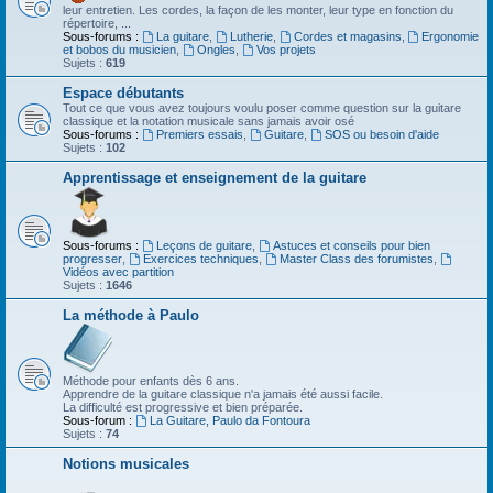
leur entretien. Les cordes, la façon de les monter, leur type en fonction du
répertoire, ...
Sous-forums :
La guitare
,
Lutherie
,
Cordes et magasins
,
Ergonomie
et bobos du musicien
,
Ongles
,
Vos projets
Sujets :
619
Espace débutants
Tout ce que vous avez toujours voulu poser comme question sur la guitare
classique et la notation musicale sans jamais avoir osé
Sous-forums :
Premiers essais
,
Guitare
,
SOS ou besoin d'aide
Sujets :
102
Apprentissage et enseignement de la guitare
Sous-forums :
Leçons de guitare
,
Astuces et conseils pour bien
progresser
,
Exercices techniques
,
Master Class des forumistes
,
Vidéos avec partition
Sujets :
1646
La méthode à Paulo
Méthode pour enfants dès 6 ans.
Apprendre de la guitare classique n'a jamais été aussi facile.
La difficulté est progressive et bien préparée.
Sous-forum :
La Guitare, Paulo da Fontoura
Sujets :
74
Notions musicales