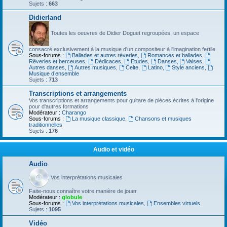
Sujets :
663
Didierland
Toutes les oeuvres de Didier Doguet regroupées, un espace
consacré exclusivement à la musique d'un compositeur à l'imagination fertile
Sous-forums :
Ballades et autres réveries
,
Romances et ballades
,
Rêveries et berceuses
,
Dédicaces
,
Etudes
,
Danses
,
Valses
,
Autres danses
,
Autres musiques
,
Celte
,
Latino
,
Style anciens
,
Musique d’ensemble
Sujets :
713
Transcriptions et arrangements
Vos transcriptions et arrangements pour guitare de pièces écrites à l'origine
pour d'autres formations
Modérateur :
Charango
Sous-forums :
La musique classique
,
Chansons et musiques
traditionnelles
Sujets :
176
Audio et vidéo
Audio
Vos interprétations musicales
Faite-nous connaître votre manière de jouer.
Modérateur :
globule
Sous-forums :
Vos interprétations musicales
,
Ensembles virtuels
Sujets :
1095
Vidéo