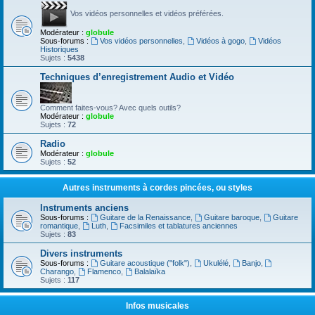
Vos vidéos personnelles et vidéos préférées.
Modérateur :
globule
Sous-forums :
Vos vidéos personnelles
,
Vidéos à gogo
,
Vidéos
Historiques
Sujets :
5438
Techniques d’enregistrement Audio et Vidéo
Comment faites-vous? Avec quels outils?
Modérateur :
globule
Sujets :
72
Radio
Modérateur :
globule
Sujets :
52
Autres instruments à cordes pincées, ou styles
Instruments anciens
Sous-forums :
Guitare de la Renaissance
,
Guitare baroque
,
Guitare
romantique
,
Luth
,
Facsimiles et tablatures anciennes
Sujets :
83
Divers instruments
Sous-forums :
Guitare acoustique ("folk")
,
Ukulélé
,
Banjo
,
Charango
,
Flamenco
,
Balalaïka
Sujets :
117
Infos musicales