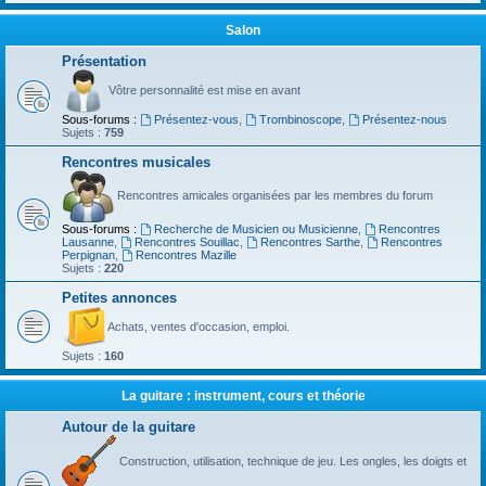
Salon
Présentation
Vôtre personnalité est mise en avant
Sous-forums :
Présentez-vous
,
Trombinoscope
,
Présentez-nous
Sujets :
759
Rencontres musicales
Rencontres amicales organisées par les membres du forum
Sous-forums :
Recherche de Musicien ou Musicienne
,
Rencontres
Lausanne
,
Rencontres Souillac
,
Rencontres Sarthe
,
Rencontres
Perpignan
,
Rencontres Mazille
Sujets :
220
Petites annonces
Achats, ventes d'occasion, emploi.
Sujets :
160
La guitare : instrument, cours et théorie
Autour de la guitare
Construction, utilisation, technique de jeu. Les ongles, les doigts et