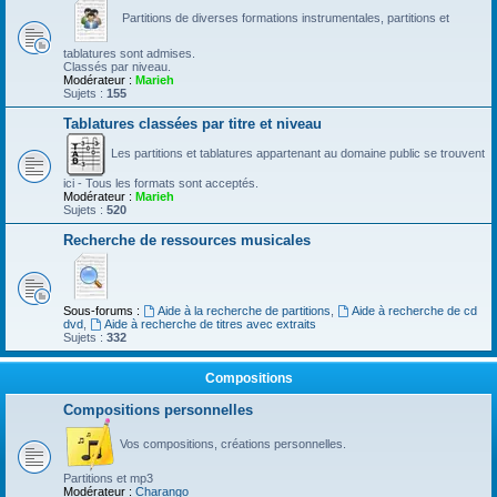
Partitions de diverses formations instrumentales, partitions et
tablatures sont admises.
Classés par niveau.
Modérateur :
Marieh
Sujets :
155
Tablatures classées par titre et niveau
Les partitions et tablatures appartenant au domaine public se trouvent
ici - Tous les formats sont acceptés.
Modérateur :
Marieh
Sujets :
520
Recherche de ressources musicales
Sous-forums :
Aide à la recherche de partitions
,
Aide à recherche de cd
dvd
,
Aide à recherche de titres avec extraits
Sujets :
332
Compositions
Compositions personnelles
Vos compositions, créations personnelles.
Partitions et mp3
Modérateur :
Charango