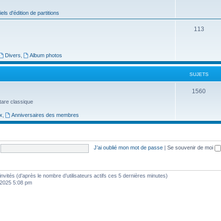
j
iels d'édition de partitions
e
S
113
t
u
s
j
Divers
,
Album photos
e
SUJETS
t
S
1560
s
uitare classique
u
x
,
Anniversaires des membres
j
e
t
J’ai oublié mon mot de passe
|
Se souvenir de moi
s
2 invités (d’après le nombre d’utilisateurs actifs ces 5 dernières minutes)
, 2025 5:08 pm