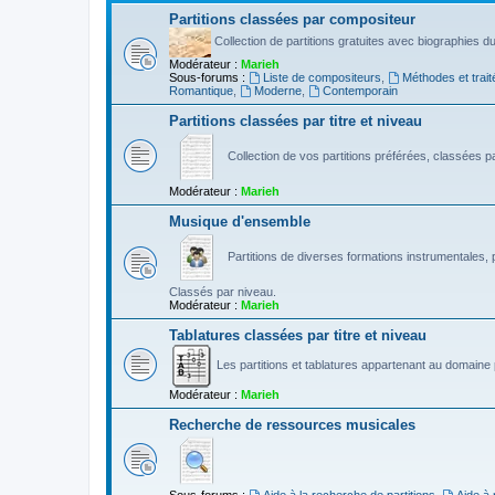
Partitions classées par compositeur
Collection de partitions gratuites avec biographies 
Modérateur :
Marieh
Sous-forums :
Liste de compositeurs
,
Méthodes et trait
Romantique
,
Moderne
,
Contemporain
Partitions classées par titre et niveau
Collection de vos partitions préférées, classées par
Modérateur :
Marieh
Musique d'ensemble
Partitions de diverses formations instrumentales, p
Classés par niveau.
Modérateur :
Marieh
Tablatures classées par titre et niveau
Les partitions et tablatures appartenant au domaine p
Modérateur :
Marieh
Recherche de ressources musicales
Sous-forums :
Aide à la recherche de partitions
,
Aide à