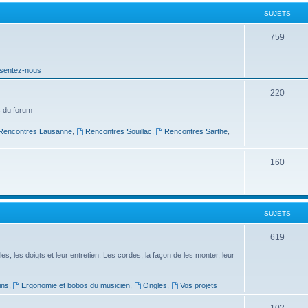
t
SUJETS
s
S
759
u
sentez-nous
j
e
S
220
t
u
 du forum
s
j
Rencontres Lausanne
,
Rencontres Souillac
,
Rencontres Sarthe
,
e
S
160
t
u
s
j
SUJETS
e
t
S
619
s
u
es, les doigts et leur entretien. Les cordes, la façon de les monter, leur
j
ins
,
Ergonomie et bobos du musicien
,
Ongles
,
Vos projets
e
S
102
t