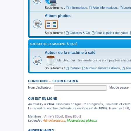
Sous-forums :
Informatique
,
Aide informatique.
,
Logic
Album photos
Sous-forums :
Guitares & Co
,
Pour le plaisir des yeux
,
AUTOUR DE LA MACHINE À CAFÉ
Autour de la machine à café
bla...bla...bla... les sujets qui ne sont pas liés à la g
Sous-forums :
Culturel
,
humour, histoires drôles
,
Jeu
CONNEXION
•
S’ENREGISTRER
Nom d’utilisateur :
Mot de passe :
QUI EST EN LIGNE
Au total il y a
2164
utilisateurs en ligne : 2 enregistrés, 0 invisible et 216
Le record du nombre d’utilisateurs en ligne est de
10992
, le mer. oct. 08
Membres :
Ahrefs [Bot]
,
Bing [Bot]
Légende :
Administrateurs
,
Modérateurs globaux
ANNIVERSAIRES