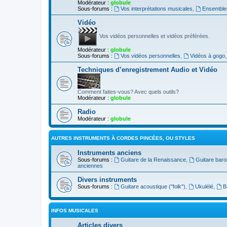
Modérateur :
globule
Sous-forums :
Vos interprétations musicales
,
Ensembles
Vidéo
Vos vidéos personnelles et vidéos préférées.
Modérateur :
globule
Sous-forums :
Vos vidéos personnelles
,
Vidéos à gogo
Techniques d’enregistrement Audio et Vidéo
Comment faites-vous? Avec quels outils?
Modérateur :
globule
Radio
Modérateur :
globule
AUTRES INSTRUMENTS À CORDES PINCÉES, OU STYLES
Instruments anciens
Sous-forums :
Guitare de la Renaissance
,
Guitare bar
anciennes
Divers instruments
Sous-forums :
Guitare acoustique ("folk")
,
Ukulélé
,
B
INFOS MUSICALES
Articles divers