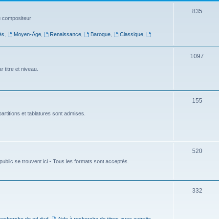
t
S
835
du compositeur
s
u
és
,
Moyen-Âge
,
Renaissance
,
Baroque
,
Classique
,
j
e
S
1097
t
u
 titre et niveau.
s
j
e
S
155
t
u
artitions et tablatures sont admises.
s
j
e
S
520
t
ublic se trouvent ici - Tous les formats sont acceptés.
u
s
j
e
S
332
t
u
s
j
 recherche de cd dvd
,
Aide à recherche de titres avec extraits