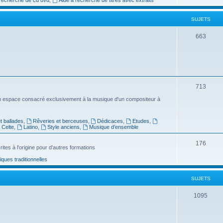
e
SUJETS
t
s
S
663
u
j
e
S
713
t
u
n espace consacré exclusivement à la musique d'un compositeur à
s
j
 ballades
,
Rêveries et berceuses
,
Dédicaces
,
Etudes
,
e
Celte
,
Latino
,
Style anciens
,
Musique d’ensemble
t
S
176
ites à l'origine pour d'autres formations
s
u
ues traditionnelles
j
SUJETS
e
t
S
1095
s
u
j