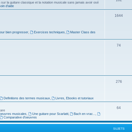
ur la guitare classique et la notation musicale sans jamais avoir osé
in d'aide
u
s
j
S
1644
e
u
t
j
pour bien progresser
,
Exercices techniques
,
Master Class des
s
e
S
74
t
u
s
j
e
t
S
276
s
u
j
Definitions des termes musicaux
,
Livres, Ebooks et tutoriaux
e
S
64
tare
t
oeuvres musicales
,
Une guitare pour Scarlatti
,
Bach en vrac...
,
u
Comparative d'oeuvres
s
j
SUJETS
e