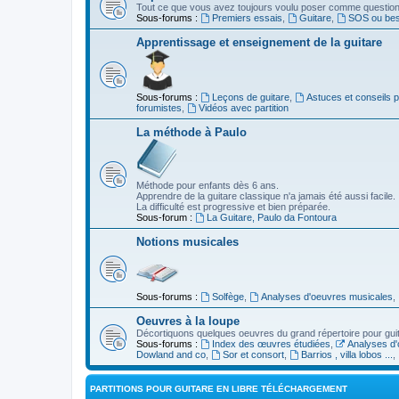
Tout ce que vous avez toujours voulu poser comme question s
Sous-forums :
Premiers essais
,
Guitare
,
SOS ou beso
Apprentissage et enseignement de la guitare
Sous-forums :
Leçons de guitare
,
Astuces et conseils 
forumistes
,
Vidéos avec partition
La méthode à Paulo
Méthode pour enfants dès 6 ans.
Apprendre de la guitare classique n'a jamais été aussi facile.
La difficulté est progressive et bien préparée.
Sous-forum :
La Guitare, Paulo da Fontoura
Notions musicales
Sous-forums :
Solfège
,
Analyses d'oeuvres musicales
,
Oeuvres à la loupe
Décortiquons quelques oeuvres du grand répertoire pour gui
Sous-forums :
Index des œuvres étudiées
,
Analyses d'
Dowland and co
,
Sor et consort
,
Barrios , villa lobos ...
,
PARTITIONS POUR GUITARE EN LIBRE TÉLÉCHARGEMENT