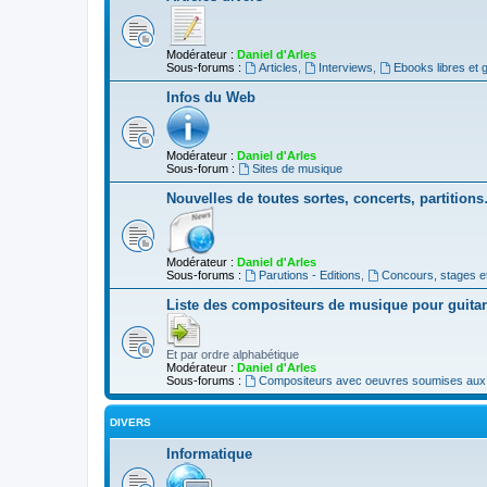
Modérateur :
Daniel d'Arles
Sous-forums :
Articles
,
Interviews
,
Ebooks libres et g
Infos du Web
Modérateur :
Daniel d'Arles
Sous-forum :
Sites de musique
Nouvelles de toutes sortes, concerts, partition
Modérateur :
Daniel d'Arles
Sous-forums :
Parutions - Editions
,
Concours, stages e
Liste des compositeurs de musique pour guita
Et par ordre alphabétique
Modérateur :
Daniel d'Arles
Sous-forums :
Compositeurs avec oeuvres soumises aux d
DIVERS
Informatique