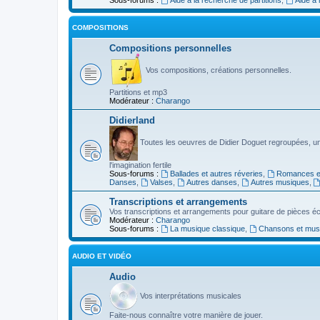
COMPOSITIONS
Compositions personnelles
Vos compositions, créations personnelles.
Partitions et mp3
Modérateur :
Charango
Didierland
Toutes les oeuvres de Didier Doguet regroupées, u
l'imagination fertile
Sous-forums :
Ballades et autres réveries
,
Romances et
Danses
,
Valses
,
Autres danses
,
Autres musiques
,
Transcriptions et arrangements
Vos transcriptions et arrangements pour guitare de pièces écr
Modérateur :
Charango
Sous-forums :
La musique classique
,
Chansons et musiq
AUDIO ET VIDÉO
Audio
Vos interprétations musicales
Faite-nous connaître votre manière de jouer.