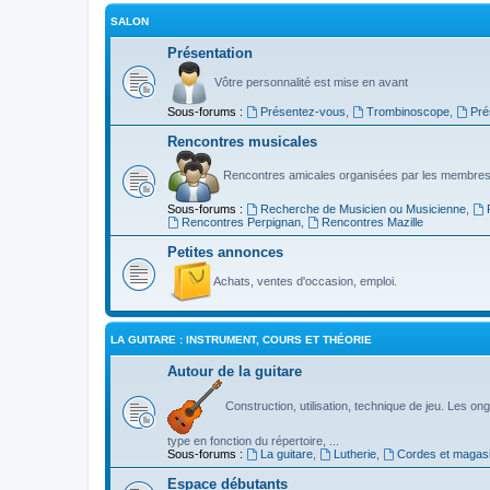
SALON
Présentation
Vôtre personnalité est mise en avant
Sous-forums :
Présentez-vous
,
Trombinoscope
,
Pré
Rencontres musicales
Rencontres amicales organisées par les membres
Sous-forums :
Recherche de Musicien ou Musicienne
,
Rencontres Perpignan
,
Rencontres Mazille
Petites annonces
Achats, ventes d'occasion, emploi.
LA GUITARE : INSTRUMENT, COURS ET THÉORIE
Autour de la guitare
Construction, utilisation, technique de jeu. Les ongl
type en fonction du répertoire, ...
Sous-forums :
La guitare
,
Lutherie
,
Cordes et magas
Espace débutants