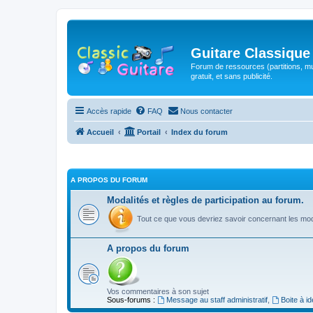
Guitare Classique
Forum de ressources (partitions, mu
gratuit, et sans publicité.
Accès rapide
FAQ
Nous contacter
Accueil
Portail
Index du forum
A PROPOS DU FORUM
Modalités et règles de participation au forum.
Tout ce que vous devriez savoir concernant les moda
A propos du forum
Vos commentaires à son sujet
Sous-forums :
Message au staff administratif
,
Boite à i