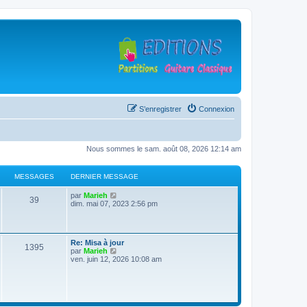
S’enregistrer
Connexion
Nous sommes le sam. août 08, 2026 12:14 am
MESSAGES
DERNIER MESSAGE
D
V
par
Marieh
M
39
e
o
dim. mai 07, 2023 2:56 pm
r
i
e
n
r
i
l
s
e
e
D
Re: Misa à jour
r
d
M
1395
e
V
par
Marieh
s
m
e
r
o
ven. juin 12, 2026 10:08 am
e
r
e
n
i
s
n
a
i
r
s
i
s
e
l
a
e
g
r
e
g
r
s
m
d
e
m
e