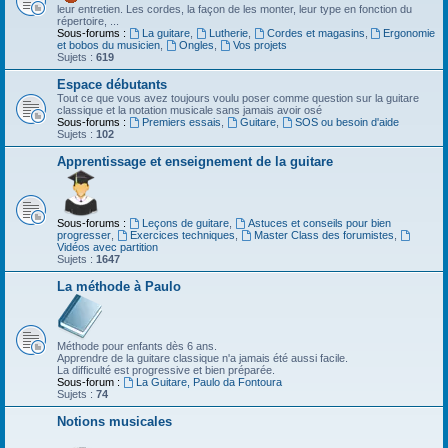
leur entretien. Les cordes, la façon de les monter, leur type en fonction du
répertoire, ...
Sous-forums :
La guitare
,
Lutherie
,
Cordes et magasins
,
Ergonomie
et bobos du musicien
,
Ongles
,
Vos projets
Sujets :
619
Espace débutants
Tout ce que vous avez toujours voulu poser comme question sur la guitare
classique et la notation musicale sans jamais avoir osé
Sous-forums :
Premiers essais
,
Guitare
,
SOS ou besoin d'aide
Sujets :
102
Apprentissage et enseignement de la guitare
Sous-forums :
Leçons de guitare
,
Astuces et conseils pour bien
progresser
,
Exercices techniques
,
Master Class des forumistes
,
Vidéos avec partition
Sujets :
1647
La méthode à Paulo
Méthode pour enfants dès 6 ans.
Apprendre de la guitare classique n'a jamais été aussi facile.
La difficulté est progressive et bien préparée.
Sous-forum :
La Guitare, Paulo da Fontoura
Sujets :
74
Notions musicales