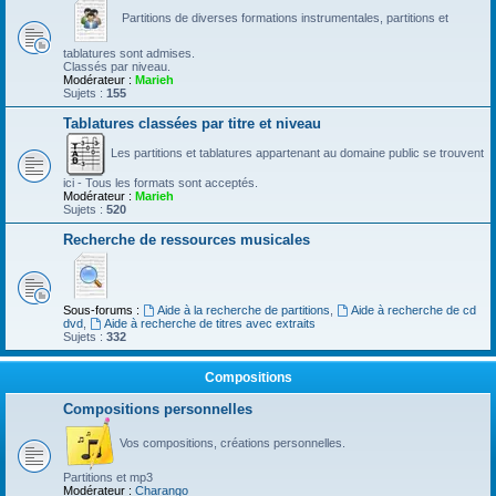
Partitions de diverses formations instrumentales, partitions et
tablatures sont admises.
Classés par niveau.
Modérateur :
Marieh
Sujets :
155
Tablatures classées par titre et niveau
Les partitions et tablatures appartenant au domaine public se trouvent
ici - Tous les formats sont acceptés.
Modérateur :
Marieh
Sujets :
520
Recherche de ressources musicales
Sous-forums :
Aide à la recherche de partitions
,
Aide à recherche de cd
dvd
,
Aide à recherche de titres avec extraits
Sujets :
332
Compositions
Compositions personnelles
Vos compositions, créations personnelles.
Partitions et mp3
Modérateur :
Charango