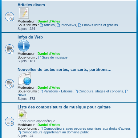
Articles divers
Modérateur :
Daniel d'Arles
Sous-forums :
Articles
,
Interviews
,
Ebooks libres et gratuits
Sujets :
224
Infos du Web
Modérateur :
Daniel d'Arles
Sous-forum :
Sites de musique
Sujets :
181
Nouvelles de toutes sortes, concerts, partitions…
Modérateur :
Daniel d'Arles
Sous-forums :
Parutions - Editions
,
Concours, stages et concerts
,
News
Sujets :
872
Liste des compositeurs de musique pour guitare
Et par ordre alphabétique
Modérateur :
Daniel d'Arles
Sous-forums :
Compositeurs avec oeuvres soumises aux droits d'auteur
,
Compositeurs appartenant au domaine public
Sujets :
24