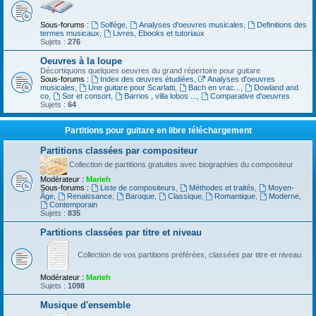
Sous-forums :
Solfège
,
Analyses d'oeuvres musicales
,
Definitions des
termes musicaux
,
Livres, Ebooks et tutoriaux
Sujets :
276
Oeuvres à la loupe
Décortiquons quelques oeuvres du grand répertoire pour guitare
Sous-forums :
Index des œuvres étudiées
,
Analyses d'oeuvres
musicales
,
Une guitare pour Scarlatti
,
Bach en vrac...
,
Dowland and
co
,
Sor et consort
,
Barrios , villa lobos ...
,
Comparative d'oeuvres
Sujets :
64
Partitions pour guitare en libre téléchargement
Partitions classées par compositeur
Collection de partitions gratuites avec biographies du compositeur
Modérateur :
Marieh
Sous-forums :
Liste de compositeurs
,
Méthodes et traités
,
Moyen-
Âge
,
Renaissance
,
Baroque
,
Classique
,
Romantique
,
Moderne
,
Contemporain
Sujets :
835
Partitions classées par titre et niveau
Collection de vos partitions préférées, classées par titre et niveau.
Modérateur :
Marieh
Sujets :
1098
Musique d'ensemble