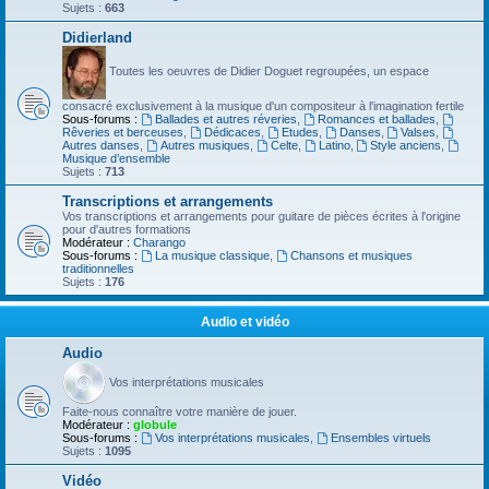
Sujets :
663
Didierland
Toutes les oeuvres de Didier Doguet regroupées, un espace
consacré exclusivement à la musique d'un compositeur à l'imagination fertile
Sous-forums :
Ballades et autres réveries
,
Romances et ballades
,
Rêveries et berceuses
,
Dédicaces
,
Etudes
,
Danses
,
Valses
,
Autres danses
,
Autres musiques
,
Celte
,
Latino
,
Style anciens
,
Musique d’ensemble
Sujets :
713
Transcriptions et arrangements
Vos transcriptions et arrangements pour guitare de pièces écrites à l'origine
pour d'autres formations
Modérateur :
Charango
Sous-forums :
La musique classique
,
Chansons et musiques
traditionnelles
Sujets :
176
Audio et vidéo
Audio
Vos interprétations musicales
Faite-nous connaître votre manière de jouer.
Modérateur :
globule
Sous-forums :
Vos interprétations musicales
,
Ensembles virtuels
Sujets :
1095
Vidéo