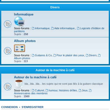
Divers
Informatique
Sous-forums :
Informatique
,
Aide informatique.
,
Logiciels d'édition de
partitions
Sujets :
258
Album photos
Sous-forums :
Guitares & Co
,
Pour le plaisir des yeux
,
Divers
,
Album photos
Sujets :
113
Autour de la machine à café
Autour de la machine à café
bla...bla...bla... les sujets qui ne sont pas liés à la guitare classique
Sous-forums :
Culturel
,
humour, histoires drôles
,
Jeux
,
Anniversaires des membres
Sujets :
1560
CONNEXION
•
S’ENREGISTRER