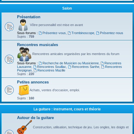
Salon
Présentation
Vôtre personnalité est mise en avant
Sous-forums :
Présentez-vous
,
Trombinoscope
,
Présentez-nous
Sujets :
759
Rencontres musicales
Rencontres amicales organisées par les membres du forum
Sous-forums :
Recherche de Musicien ou Musicienne
,
Rencontres
Lausanne
,
Rencontres Souillac
,
Rencontres Sarthe
,
Rencontres
Perpignan
,
Rencontres Mazille
Sujets :
220
Petites annonces
Achats, ventes d'occasion, emploi.
Sujets :
160
La guitare : instrument, cours et théorie
Autour de la guitare
Construction, utilisation, technique de jeu. Les ongles, les doigts et