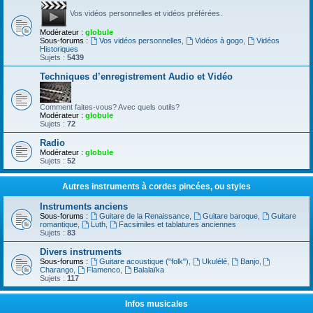
Vos vidéos personnelles et vidéos préférées.
Modérateur :
globule
Sous-forums :
Vos vidéos personnelles
,
Vidéos à gogo
,
Vidéos
Historiques
Sujets :
5439
Techniques d’enregistrement Audio et Vidéo
Comment faites-vous? Avec quels outils?
Modérateur :
globule
Sujets :
72
Radio
Modérateur :
globule
Sujets :
52
Autres instruments à cordes pincées, ou styles
Instruments anciens
Sous-forums :
Guitare de la Renaissance
,
Guitare baroque
,
Guitare
romantique
,
Luth
,
Facsimiles et tablatures anciennes
Sujets :
83
Divers instruments
Sous-forums :
Guitare acoustique ("folk")
,
Ukulélé
,
Banjo
,
Charango
,
Flamenco
,
Balalaïka
Sujets :
117
Infos musicales