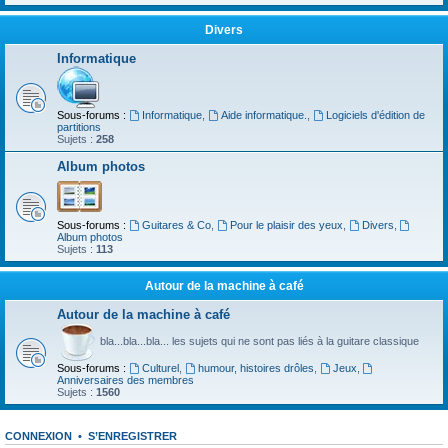
Divers
Informatique
Sous-forums :
Informatique
,
Aide informatique.
,
Logiciels d'édition de
partitions
Sujets :
258
Album photos
Sous-forums :
Guitares & Co
,
Pour le plaisir des yeux
,
Divers
,
Album photos
Sujets :
113
Autour de la machine à café
Autour de la machine à café
bla...bla...bla... les sujets qui ne sont pas liés à la guitare classique
Sous-forums :
Culturel
,
humour, histoires drôles
,
Jeux
,
Anniversaires des membres
Sujets :
1560
CONNEXION
•
S’ENREGISTRER