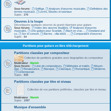
Sous-forums :
Solfège
,
Analyses d'oeuvres musicales
,
Definitions des
termes musicaux
,
Livres, Ebooks et tutoriaux
Sujets :
276
Oeuvres à la loupe
Décortiquons quelques oeuvres du grand répertoire pour guitare
Sous-forums :
Index des œuvres étudiées
,
Analyses d'oeuvres
musicales
,
Une guitare pour Scarlatti
,
Bach en vrac...
,
Dowland and
co
,
Sor et consort
,
Barrios , villa lobos ...
,
Comparative d'oeuvres
Sujets :
64
Partitions pour guitare en libre téléchargement
Partitions classées par compositeur
Collection de partitions gratuites avec biographies du compositeur
Modérateur :
Marieh
Sous-forums :
Liste de compositeurs
,
Méthodes et traités
,
Moyen-
Âge
,
Renaissance
,
Baroque
,
Classique
,
Romantique
,
Moderne
,
Contemporain
Sujets :
835
Partitions classées par titre et niveau
Collection de vos partitions préférées, classées par titre et niveau.
Modérateur :
Marieh
Sujets :
1097
Musique d'ensemble