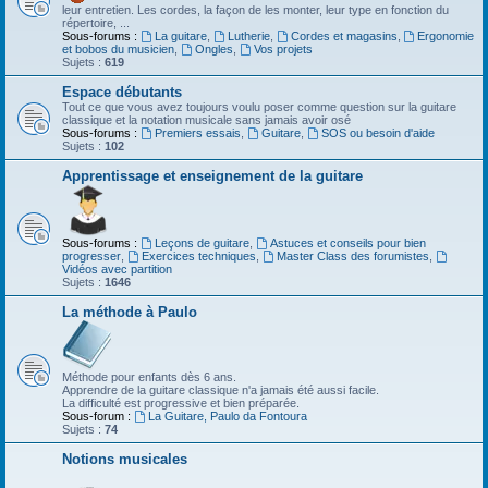
leur entretien. Les cordes, la façon de les monter, leur type en fonction du
répertoire, ...
Sous-forums :
La guitare
,
Lutherie
,
Cordes et magasins
,
Ergonomie
et bobos du musicien
,
Ongles
,
Vos projets
Sujets :
619
Espace débutants
Tout ce que vous avez toujours voulu poser comme question sur la guitare
classique et la notation musicale sans jamais avoir osé
Sous-forums :
Premiers essais
,
Guitare
,
SOS ou besoin d'aide
Sujets :
102
Apprentissage et enseignement de la guitare
Sous-forums :
Leçons de guitare
,
Astuces et conseils pour bien
progresser
,
Exercices techniques
,
Master Class des forumistes
,
Vidéos avec partition
Sujets :
1646
La méthode à Paulo
Méthode pour enfants dès 6 ans.
Apprendre de la guitare classique n'a jamais été aussi facile.
La difficulté est progressive et bien préparée.
Sous-forum :
La Guitare, Paulo da Fontoura
Sujets :
74
Notions musicales