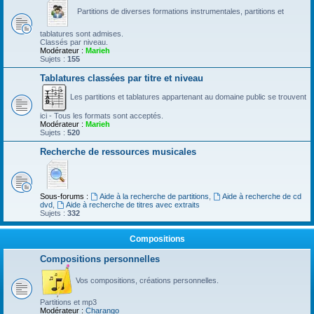
Partitions de diverses formations instrumentales, partitions et
tablatures sont admises.
Classés par niveau.
Modérateur :
Marieh
Sujets :
155
Tablatures classées par titre et niveau
Les partitions et tablatures appartenant au domaine public se trouvent
ici - Tous les formats sont acceptés.
Modérateur :
Marieh
Sujets :
520
Recherche de ressources musicales
Sous-forums :
Aide à la recherche de partitions
,
Aide à recherche de cd
dvd
,
Aide à recherche de titres avec extraits
Sujets :
332
Compositions
Compositions personnelles
Vos compositions, créations personnelles.
Partitions et mp3
Modérateur :
Charango