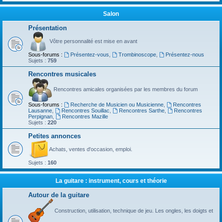
Salon
Présentation
Vôtre personnalité est mise en avant
Sous-forums :
Présentez-vous
,
Trombinoscope
,
Présentez-nous
Sujets :
759
Rencontres musicales
Rencontres amicales organisées par les membres du forum
Sous-forums :
Recherche de Musicien ou Musicienne
,
Rencontres
Lausanne
,
Rencontres Souillac
,
Rencontres Sarthe
,
Rencontres
Perpignan
,
Rencontres Mazille
Sujets :
220
Petites annonces
Achats, ventes d'occasion, emploi.
Sujets :
160
La guitare : instrument, cours et théorie
Autour de la guitare
Construction, utilisation, technique de jeu. Les ongles, les doigts et