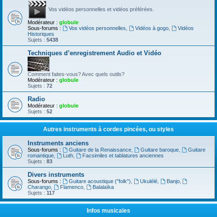
Vos vidéos personnelles et vidéos préférées.
Modérateur :
globule
Sous-forums :
Vos vidéos personnelles
,
Vidéos à gogo
,
Vidéos
Historiques
Sujets :
5438
Techniques d’enregistrement Audio et Vidéo
Comment faites-vous? Avec quels outils?
Modérateur :
globule
Sujets :
72
Radio
Modérateur :
globule
Sujets :
52
Autres instruments à cordes pincées, ou styles
Instruments anciens
Sous-forums :
Guitare de la Renaissance
,
Guitare baroque
,
Guitare
romantique
,
Luth
,
Facsimiles et tablatures anciennes
Sujets :
83
Divers instruments
Sous-forums :
Guitare acoustique ("folk")
,
Ukulélé
,
Banjo
,
Charango
,
Flamenco
,
Balalaïka
Sujets :
117
Infos musicales