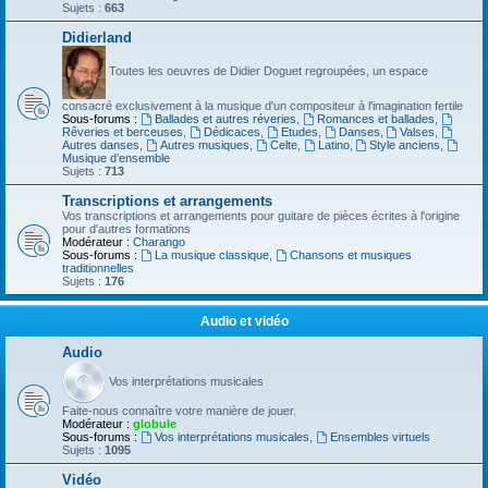
Sujets :
663
Didierland
Toutes les oeuvres de Didier Doguet regroupées, un espace
consacré exclusivement à la musique d'un compositeur à l'imagination fertile
Sous-forums :
Ballades et autres réveries
,
Romances et ballades
,
Rêveries et berceuses
,
Dédicaces
,
Etudes
,
Danses
,
Valses
,
Autres danses
,
Autres musiques
,
Celte
,
Latino
,
Style anciens
,
Musique d’ensemble
Sujets :
713
Transcriptions et arrangements
Vos transcriptions et arrangements pour guitare de pièces écrites à l'origine
pour d'autres formations
Modérateur :
Charango
Sous-forums :
La musique classique
,
Chansons et musiques
traditionnelles
Sujets :
176
Audio et vidéo
Audio
Vos interprétations musicales
Faite-nous connaître votre manière de jouer.
Modérateur :
globule
Sous-forums :
Vos interprétations musicales
,
Ensembles virtuels
Sujets :
1095
Vidéo