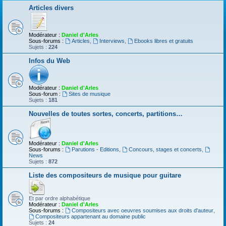
Articles divers
Modérateur :
Daniel d'Arles
Sous-forums :
Articles
,
Interviews
,
Ebooks libres et gratuits
Sujets :
224
Infos du Web
Modérateur :
Daniel d'Arles
Sous-forum :
Sites de musique
Sujets :
181
Nouvelles de toutes sortes, concerts, partitions…
Modérateur :
Daniel d'Arles
Sous-forums :
Parutions - Editions
,
Concours, stages et concerts
,
News
Sujets :
872
Liste des compositeurs de musique pour guitare
Et par ordre alphabétique
Modérateur :
Daniel d'Arles
Sous-forums :
Compositeurs avec oeuvres soumises aux droits d'auteur
,
Compositeurs appartenant au domaine public
Sujets :
24