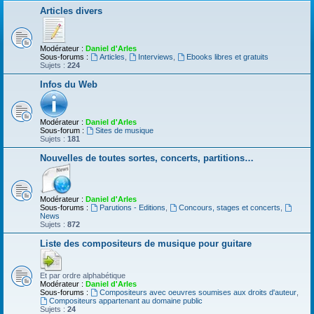
Articles divers
Modérateur :
Daniel d'Arles
Sous-forums :
Articles
,
Interviews
,
Ebooks libres et gratuits
Sujets :
224
Infos du Web
Modérateur :
Daniel d'Arles
Sous-forum :
Sites de musique
Sujets :
181
Nouvelles de toutes sortes, concerts, partitions…
Modérateur :
Daniel d'Arles
Sous-forums :
Parutions - Editions
,
Concours, stages et concerts
,
News
Sujets :
872
Liste des compositeurs de musique pour guitare
Et par ordre alphabétique
Modérateur :
Daniel d'Arles
Sous-forums :
Compositeurs avec oeuvres soumises aux droits d'auteur
,
Compositeurs appartenant au domaine public
Sujets :
24