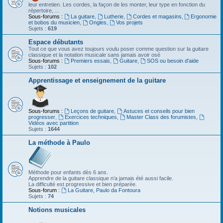
leur entretien. Les cordes, la façon de les monter, leur type en fonction du
répertoire, ...
Sous-forums :
La guitare
,
Lutherie
,
Cordes et magasins
,
Ergonomie
et bobos du musicien
,
Ongles
,
Vos projets
Sujets :
619
Espace débutants
Tout ce que vous avez toujours voulu poser comme question sur la guitare
classique et la notation musicale sans jamais avoir osé
Sous-forums :
Premiers essais
,
Guitare
,
SOS ou besoin d'aide
Sujets :
102
Apprentissage et enseignement de la guitare
Sous-forums :
Leçons de guitare
,
Astuces et conseils pour bien
progresser
,
Exercices techniques
,
Master Class des forumistes
,
Vidéos avec partition
Sujets :
1644
La méthode à Paulo
Méthode pour enfants dès 6 ans.
Apprendre de la guitare classique n'a jamais été aussi facile.
La difficulté est progressive et bien préparée.
Sous-forum :
La Guitare, Paulo da Fontoura
Sujets :
74
Notions musicales