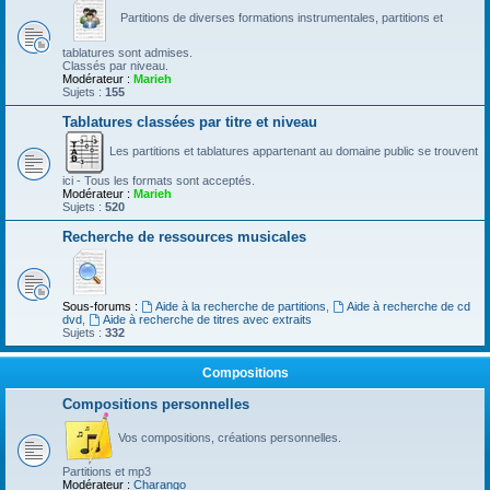
Partitions de diverses formations instrumentales, partitions et
tablatures sont admises.
Classés par niveau.
Modérateur :
Marieh
Sujets :
155
Tablatures classées par titre et niveau
Les partitions et tablatures appartenant au domaine public se trouvent
ici - Tous les formats sont acceptés.
Modérateur :
Marieh
Sujets :
520
Recherche de ressources musicales
Sous-forums :
Aide à la recherche de partitions
,
Aide à recherche de cd
dvd
,
Aide à recherche de titres avec extraits
Sujets :
332
Compositions
Compositions personnelles
Vos compositions, créations personnelles.
Partitions et mp3
Modérateur :
Charango