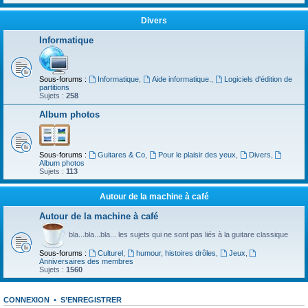
Divers
Informatique
Sous-forums :
Informatique
,
Aide informatique.
,
Logiciels d'édition de
partitions
Sujets :
258
Album photos
Sous-forums :
Guitares & Co
,
Pour le plaisir des yeux
,
Divers
,
Album photos
Sujets :
113
Autour de la machine à café
Autour de la machine à café
bla...bla...bla... les sujets qui ne sont pas liés à la guitare classique
Sous-forums :
Culturel
,
humour, histoires drôles
,
Jeux
,
Anniversaires des membres
Sujets :
1560
CONNEXION
•
S’ENREGISTRER