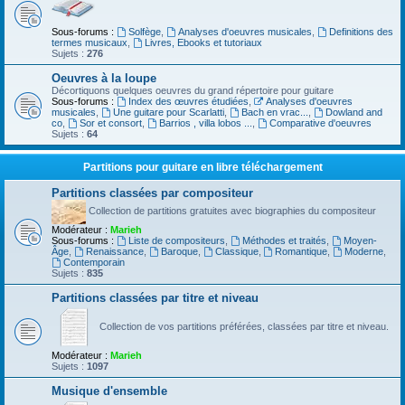
Sous-forums :
Solfège
,
Analyses d'oeuvres musicales
,
Definitions des
termes musicaux
,
Livres, Ebooks et tutoriaux
Sujets :
276
Oeuvres à la loupe
Décortiquons quelques oeuvres du grand répertoire pour guitare
Sous-forums :
Index des œuvres étudiées
,
Analyses d'oeuvres
musicales
,
Une guitare pour Scarlatti
,
Bach en vrac...
,
Dowland and
co
,
Sor et consort
,
Barrios , villa lobos ...
,
Comparative d'oeuvres
Sujets :
64
Partitions pour guitare en libre téléchargement
Partitions classées par compositeur
Collection de partitions gratuites avec biographies du compositeur
Modérateur :
Marieh
Sous-forums :
Liste de compositeurs
,
Méthodes et traités
,
Moyen-
Âge
,
Renaissance
,
Baroque
,
Classique
,
Romantique
,
Moderne
,
Contemporain
Sujets :
835
Partitions classées par titre et niveau
Collection de vos partitions préférées, classées par titre et niveau.
Modérateur :
Marieh
Sujets :
1097
Musique d'ensemble