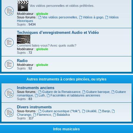
Vos vidéos personnelles et vidéos préférées.
Modérateur :
globule
Sous-forums :
Vos vidéos personnelles
,
Vidéos à gogo
,
Vidéos
Historiques
Sujets :
5434
Techniques d’enregistrement Audio et Vidéo
Comment faites-vous? Avec quels outils?
Modérateur :
globule
Sujets :
72
Radio
Modérateur :
globule
Sujets :
52
Autres instruments à cordes pincées, ou styles
Instruments anciens
Sous-forums :
Guitare de la Renaissance
,
Guitare baroque
,
Guitare
romantique
,
Luth
,
Facsimiles et tablatures anciennes
Sujets :
83
Divers instruments
Sous-forums :
Guitare acoustique ("folk")
,
Ukulélé
,
Banjo
,
Charango
,
Flamenco
,
Balalaïka
Sujets :
117
Infos musicales