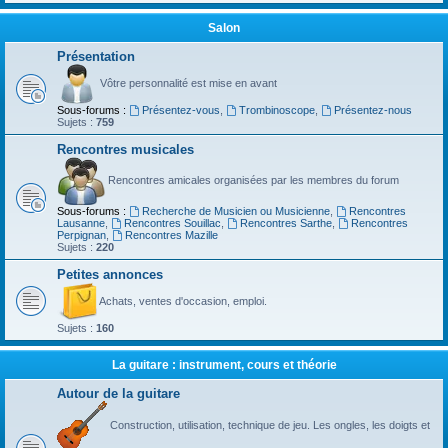
Salon
Présentation
Vôtre personnalité est mise en avant
Sous-forums :
Présentez-vous
,
Trombinoscope
,
Présentez-nous
Sujets :
759
Rencontres musicales
Rencontres amicales organisées par les membres du forum
Sous-forums :
Recherche de Musicien ou Musicienne
,
Rencontres
Lausanne
,
Rencontres Souillac
,
Rencontres Sarthe
,
Rencontres
Perpignan
,
Rencontres Mazille
Sujets :
220
Petites annonces
Achats, ventes d'occasion, emploi.
Sujets :
160
La guitare : instrument, cours et théorie
Autour de la guitare
Construction, utilisation, technique de jeu. Les ongles, les doigts et