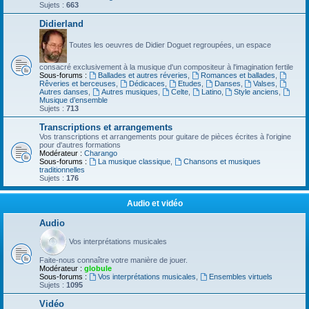
Sujets :
663
Didierland
Toutes les oeuvres de Didier Doguet regroupées, un espace
consacré exclusivement à la musique d'un compositeur à l'imagination fertile
Sous-forums :
Ballades et autres réveries
,
Romances et ballades
,
Rêveries et berceuses
,
Dédicaces
,
Etudes
,
Danses
,
Valses
,
Autres danses
,
Autres musiques
,
Celte
,
Latino
,
Style anciens
,
Musique d’ensemble
Sujets :
713
Transcriptions et arrangements
Vos transcriptions et arrangements pour guitare de pièces écrites à l'origine
pour d'autres formations
Modérateur :
Charango
Sous-forums :
La musique classique
,
Chansons et musiques
traditionnelles
Sujets :
176
Audio et vidéo
Audio
Vos interprétations musicales
Faite-nous connaître votre manière de jouer.
Modérateur :
globule
Sous-forums :
Vos interprétations musicales
,
Ensembles virtuels
Sujets :
1095
Vidéo