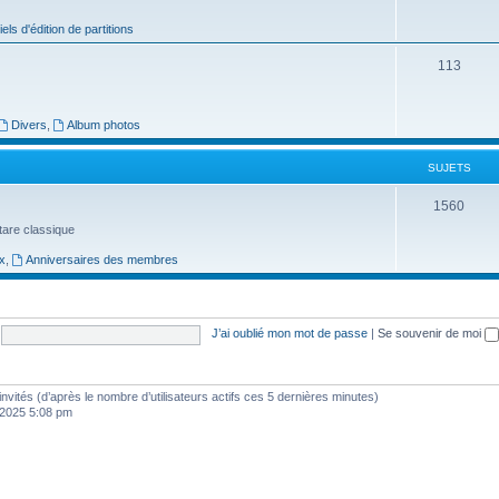
j
iels d'édition de partitions
e
S
113
t
u
s
j
Divers
,
Album photos
e
SUJETS
t
S
1560
s
uitare classique
u
x
,
Anniversaires des membres
j
e
t
J’ai oublié mon mot de passe
|
Se souvenir de moi
s
9 invités (d’après le nombre d’utilisateurs actifs ces 5 dernières minutes)
, 2025 5:08 pm