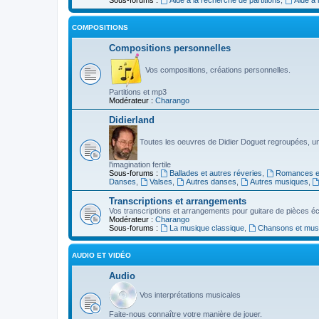
COMPOSITIONS
Compositions personnelles
Vos compositions, créations personnelles.
Partitions et mp3
Modérateur :
Charango
Didierland
Toutes les oeuvres de Didier Doguet regroupées, u
l'imagination fertile
Sous-forums :
Ballades et autres réveries
,
Romances et
Danses
,
Valses
,
Autres danses
,
Autres musiques
,
Transcriptions et arrangements
Vos transcriptions et arrangements pour guitare de pièces écr
Modérateur :
Charango
Sous-forums :
La musique classique
,
Chansons et musiq
AUDIO ET VIDÉO
Audio
Vos interprétations musicales
Faite-nous connaître votre manière de jouer.