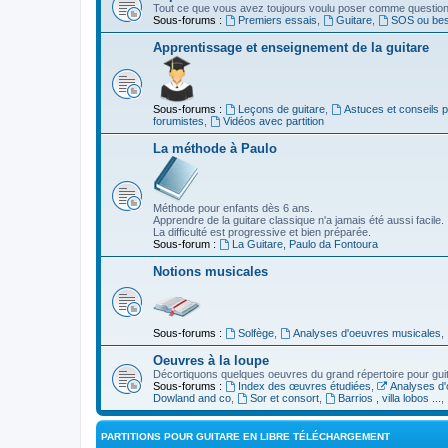
Tout ce que vous avez toujours voulu poser comme question s
Sous-forums :
Premiers essais
,
Guitare
,
SOS ou beso
Apprentissage et enseignement de la guitare
Sous-forums :
Leçons de guitare
,
Astuces et conseils 
forumistes
,
Vidéos avec partition
La méthode à Paulo
Méthode pour enfants dès 6 ans.
Apprendre de la guitare classique n'a jamais été aussi facile.
La difficulté est progressive et bien préparée.
Sous-forum :
La Guitare, Paulo da Fontoura
Notions musicales
Sous-forums :
Solfège
,
Analyses d'oeuvres musicales
,
Oeuvres à la loupe
Décortiquons quelques oeuvres du grand répertoire pour gui
Sous-forums :
Index des œuvres étudiées
,
Analyses d'
Dowland and co
,
Sor et consort
,
Barrios , villa lobos ...
,
PARTITIONS POUR GUITARE EN LIBRE TÉLÉCHARGEMENT