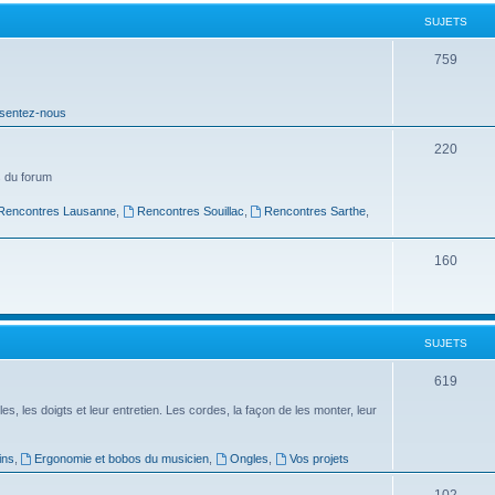
t
SUJETS
s
S
759
u
sentez-nous
j
e
S
220
t
u
 du forum
s
j
Rencontres Lausanne
,
Rencontres Souillac
,
Rencontres Sarthe
,
e
S
160
t
u
s
j
SUJETS
e
t
S
619
s
u
es, les doigts et leur entretien. Les cordes, la façon de les monter, leur
j
ins
,
Ergonomie et bobos du musicien
,
Ongles
,
Vos projets
e
S
102
t