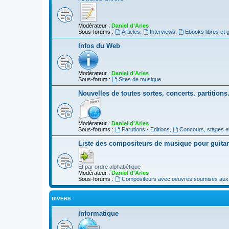
Modérateur :
Daniel d'Arles
Sous-forums :
Articles
,
Interviews
,
Ebooks libres et g
Infos du Web
Modérateur :
Daniel d'Arles
Sous-forum :
Sites de musique
Nouvelles de toutes sortes, concerts, partition
Modérateur :
Daniel d'Arles
Sous-forums :
Parutions - Editions
,
Concours, stages e
Liste des compositeurs de musique pour guita
Et par ordre alphabétique
Modérateur :
Daniel d'Arles
Sous-forums :
Compositeurs avec oeuvres soumises aux d
DIVERS
Informatique