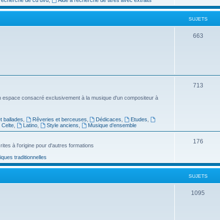
e
SUJETS
t
s
S
663
u
j
e
S
713
t
u
n espace consacré exclusivement à la musique d'un compositeur à
s
j
 ballades
,
Rêveries et berceuses
,
Dédicaces
,
Etudes
,
e
Celte
,
Latino
,
Style anciens
,
Musique d’ensemble
t
S
176
ites à l'origine pour d'autres formations
s
u
ues traditionnelles
j
SUJETS
e
t
S
1095
s
u
j