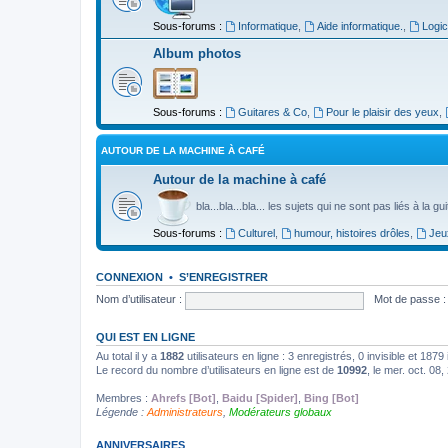
Sous-forums :
Informatique
,
Aide informatique.
,
Logic
Album photos
Sous-forums :
Guitares & Co
,
Pour le plaisir des yeux
,
AUTOUR DE LA MACHINE À CAFÉ
Autour de la machine à café
bla...bla...bla... les sujets qui ne sont pas liés à la g
Sous-forums :
Culturel
,
humour, histoires drôles
,
Jeu
CONNEXION
•
S’ENREGISTRER
Nom d’utilisateur :
Mot de passe :
QUI EST EN LIGNE
Au total il y a
1882
utilisateurs en ligne : 3 enregistrés, 0 invisible et 187
Le record du nombre d’utilisateurs en ligne est de
10992
, le mer. oct. 08
Membres :
Ahrefs [Bot]
,
Baidu [Spider]
,
Bing [Bot]
Légende :
Administrateurs
,
Modérateurs globaux
ANNIVERSAIRES