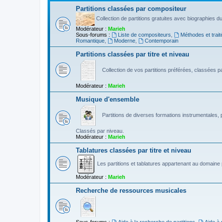
Partitions classées par compositeur
Collection de partitions gratuites avec biographies 
Modérateur :
Marieh
Sous-forums :
Liste de compositeurs
,
Méthodes et trait
Romantique
,
Moderne
,
Contemporain
Partitions classées par titre et niveau
Collection de vos partitions préférées, classées par
Modérateur :
Marieh
Musique d'ensemble
Partitions de diverses formations instrumentales, p
Classés par niveau.
Modérateur :
Marieh
Tablatures classées par titre et niveau
Les partitions et tablatures appartenant au domaine p
Modérateur :
Marieh
Recherche de ressources musicales
Sous-forums :
Aide à la recherche de partitions
,
Aide à