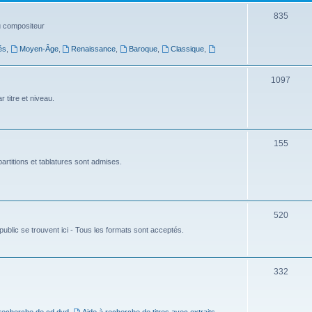
t
S
835
du compositeur
s
u
és
,
Moyen-Âge
,
Renaissance
,
Baroque
,
Classique
,
j
e
S
1097
t
u
 titre et niveau.
s
j
e
S
155
t
u
artitions et tablatures sont admises.
s
j
e
S
520
t
ublic se trouvent ici - Tous les formats sont acceptés.
u
s
j
e
S
332
t
u
s
j
 recherche de cd dvd
,
Aide à recherche de titres avec extraits