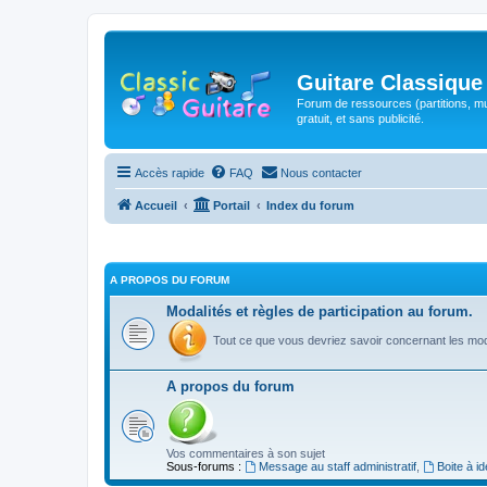
Guitare Classique
Forum de ressources (partitions, mu
gratuit, et sans publicité.
Accès rapide
FAQ
Nous contacter
Accueil
Portail
Index du forum
A PROPOS DU FORUM
Modalités et règles de participation au forum.
Tout ce que vous devriez savoir concernant les moda
A propos du forum
Vos commentaires à son sujet
Sous-forums :
Message au staff administratif
,
Boite à i