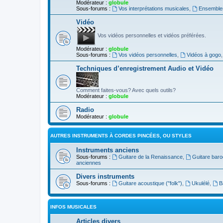
Modérateur :
globule
Sous-forums :
Vos interprétations musicales
,
Ensembles
Vidéo
Vos vidéos personnelles et vidéos préférées.
Modérateur :
globule
Sous-forums :
Vos vidéos personnelles
,
Vidéos à gogo
Techniques d’enregistrement Audio et Vidéo
Comment faites-vous? Avec quels outils?
Modérateur :
globule
Radio
Modérateur :
globule
AUTRES INSTRUMENTS À CORDES PINCÉES, OU STYLES
Instruments anciens
Sous-forums :
Guitare de la Renaissance
,
Guitare bar
anciennes
Divers instruments
Sous-forums :
Guitare acoustique ("folk")
,
Ukulélé
,
B
INFOS MUSICALES
Articles divers