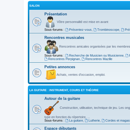
SALON
Présentation
Vôtre personnalité est mise en avant
Sous-forums :
Présentez-vous
,
Trombinoscope
,
Pré
Rencontres musicales
Rencontres amicales organisées par les membres
Sous-forums :
Recherche de Musicien ou Musicienne
,
Rencontres Perpignan
,
Rencontres Mazille
Petites annonces
Achats, ventes d'occasion, emploi.
LA GUITARE : INSTRUMENT, COURS ET THÉORIE
Autour de la guitare
Construction, utilisation, technique de jeu. Les ongl
type en fonction du répertoire, ...
Sous-forums :
La guitare
,
Lutherie
,
Cordes et magas
Espace débutants