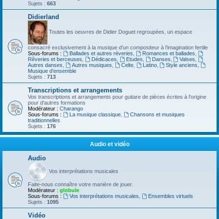
Sujets :
663
Didierland
Toutes les oeuvres de Didier Doguet regroupées, un espace
consacré exclusivement à la musique d'un compositeur à l'imagination fertile
Sous-forums :
Ballades et autres réveries
,
Romances et ballades
,
Rêveries et berceuses
,
Dédicaces
,
Etudes
,
Danses
,
Valses
,
Autres danses
,
Autres musiques
,
Celte
,
Latino
,
Style anciens
,
Musique d’ensemble
Sujets :
713
Transcriptions et arrangements
Vos transcriptions et arrangements pour guitare de pièces écrites à l'origine
pour d'autres formations
Modérateur :
Charango
Sous-forums :
La musique classique
,
Chansons et musiques
traditionnelles
Sujets :
176
Audio et vidéo
Audio
Vos interprétations musicales
Faite-nous connaître votre manière de jouer.
Modérateur :
globule
Sous-forums :
Vos interprétations musicales
,
Ensembles virtuels
Sujets :
1095
Vidéo