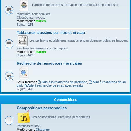
Partitions de diverses formations instrumentales, partitions et
tablatures sont admises.
Classés par niveau.
Modérateur :
Marieh
Sujets :
155
Tablatures classées par titre et niveau
Les partitions et tablatures appartenant au domaine public se trouvent
ici - Tous les formats sont acceptés.
Modérateur :
Marieh
Sujets :
520
Recherche de ressources musicales
Sous-forums :
Aide à la recherche de partitions
,
Aide à recherche de cd
dvd
,
Aide à recherche de titres avec extraits
Sujets :
332
Compositions
Compositions personnelles
Vos compositions, créations personnelles.
Partitions et mp3
Modérateur :
Charango