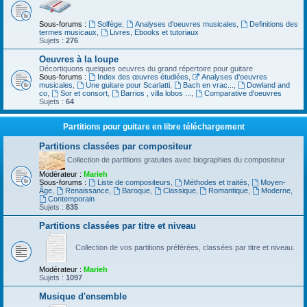
Sous-forums :
Solfège
,
Analyses d'oeuvres musicales
,
Definitions des
termes musicaux
,
Livres, Ebooks et tutoriaux
Sujets :
276
Oeuvres à la loupe
Décortiquons quelques oeuvres du grand répertoire pour guitare
Sous-forums :
Index des œuvres étudiées
,
Analyses d'oeuvres
musicales
,
Une guitare pour Scarlatti
,
Bach en vrac...
,
Dowland and
co
,
Sor et consort
,
Barrios , villa lobos ...
,
Comparative d'oeuvres
Sujets :
64
Partitions pour guitare en libre téléchargement
Partitions classées par compositeur
Collection de partitions gratuites avec biographies du compositeur
Modérateur :
Marieh
Sous-forums :
Liste de compositeurs
,
Méthodes et traités
,
Moyen-
Âge
,
Renaissance
,
Baroque
,
Classique
,
Romantique
,
Moderne
,
Contemporain
Sujets :
835
Partitions classées par titre et niveau
Collection de vos partitions préférées, classées par titre et niveau.
Modérateur :
Marieh
Sujets :
1097
Musique d'ensemble