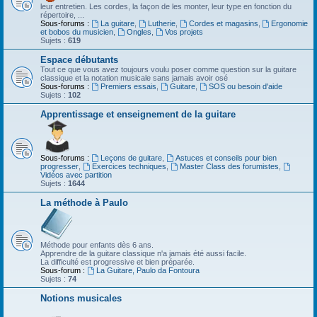
leur entretien. Les cordes, la façon de les monter, leur type en fonction du
répertoire, ...
Sous-forums :
La guitare
,
Lutherie
,
Cordes et magasins
,
Ergonomie
et bobos du musicien
,
Ongles
,
Vos projets
Sujets :
619
Espace débutants
Tout ce que vous avez toujours voulu poser comme question sur la guitare
classique et la notation musicale sans jamais avoir osé
Sous-forums :
Premiers essais
,
Guitare
,
SOS ou besoin d'aide
Sujets :
102
Apprentissage et enseignement de la guitare
Sous-forums :
Leçons de guitare
,
Astuces et conseils pour bien
progresser
,
Exercices techniques
,
Master Class des forumistes
,
Vidéos avec partition
Sujets :
1644
La méthode à Paulo
Méthode pour enfants dès 6 ans.
Apprendre de la guitare classique n'a jamais été aussi facile.
La difficulté est progressive et bien préparée.
Sous-forum :
La Guitare, Paulo da Fontoura
Sujets :
74
Notions musicales