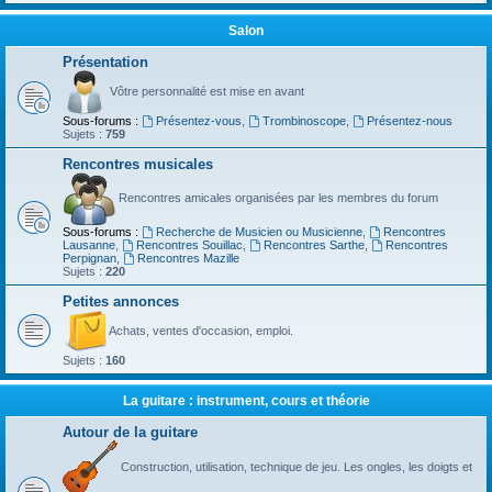
Salon
Présentation
Vôtre personnalité est mise en avant
Sous-forums :
Présentez-vous
,
Trombinoscope
,
Présentez-nous
Sujets :
759
Rencontres musicales
Rencontres amicales organisées par les membres du forum
Sous-forums :
Recherche de Musicien ou Musicienne
,
Rencontres
Lausanne
,
Rencontres Souillac
,
Rencontres Sarthe
,
Rencontres
Perpignan
,
Rencontres Mazille
Sujets :
220
Petites annonces
Achats, ventes d'occasion, emploi.
Sujets :
160
La guitare : instrument, cours et théorie
Autour de la guitare
Construction, utilisation, technique de jeu. Les ongles, les doigts et