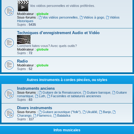
Vos vidéos personnelles et vidéos préférées.
Modérateur :
globule
Sous-forums :
Vos vidéos personnelles
,
Vidéos à gogo
,
Vidéos
Historiques
Sujets :
5435
Techniques d’enregistrement Audio et Vidéo
Comment faites-vous? Avec quels outils?
Modérateur :
globule
Sujets :
72
Radio
Modérateur :
globule
Sujets :
52
Autres instruments à cordes pincées, ou styles
Instruments anciens
Sous-forums :
Guitare de la Renaissance
,
Guitare baroque
,
Guitare
romantique
,
Luth
,
Facsimiles et tablatures anciennes
Sujets :
83
Divers instruments
Sous-forums :
Guitare acoustique ("folk")
,
Ukulélé
,
Banjo
,
Charango
,
Flamenco
,
Balalaïka
Sujets :
117
Infos musicales