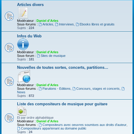
Articles divers
Modérateur :
Daniel d'Arles
Sous-forums :
Articles
,
Interviews
,
Ebooks libres et gratuits
Sujets :
224
Infos du Web
Modérateur :
Daniel d'Arles
Sous-forum :
Sites de musique
Sujets :
181
Nouvelles de toutes sortes, concerts, partitions…
Modérateur :
Daniel d'Arles
Sous-forums :
Parutions - Editions
,
Concours, stages et concerts
,
News
Sujets :
872
Liste des compositeurs de musique pour guitare
Et par ordre alphabétique
Modérateur :
Daniel d'Arles
Sous-forums :
Compositeurs avec oeuvres soumises aux droits d'auteur
,
Compositeurs appartenant au domaine public
Sujets :
24