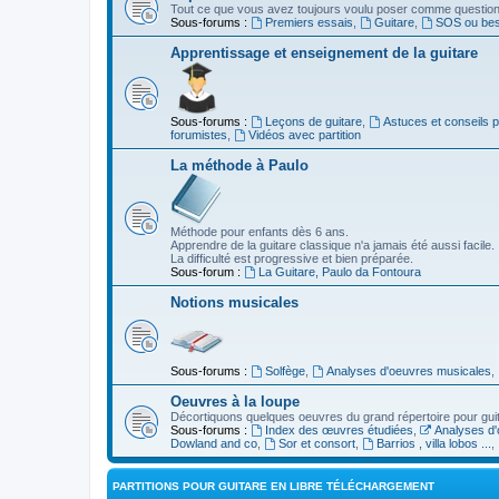
Tout ce que vous avez toujours voulu poser comme question s
Sous-forums :
Premiers essais
,
Guitare
,
SOS ou beso
Apprentissage et enseignement de la guitare
Sous-forums :
Leçons de guitare
,
Astuces et conseils 
forumistes
,
Vidéos avec partition
La méthode à Paulo
Méthode pour enfants dès 6 ans.
Apprendre de la guitare classique n'a jamais été aussi facile.
La difficulté est progressive et bien préparée.
Sous-forum :
La Guitare, Paulo da Fontoura
Notions musicales
Sous-forums :
Solfège
,
Analyses d'oeuvres musicales
,
Oeuvres à la loupe
Décortiquons quelques oeuvres du grand répertoire pour gui
Sous-forums :
Index des œuvres étudiées
,
Analyses d'
Dowland and co
,
Sor et consort
,
Barrios , villa lobos ...
,
PARTITIONS POUR GUITARE EN LIBRE TÉLÉCHARGEMENT