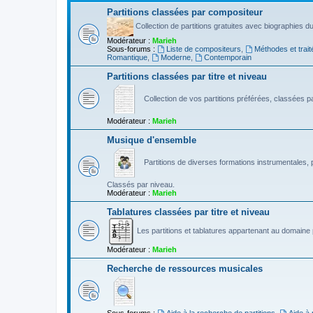
Partitions classées par compositeur
Collection de partitions gratuites avec biographies 
Modérateur :
Marieh
Sous-forums :
Liste de compositeurs
,
Méthodes et trait
Romantique
,
Moderne
,
Contemporain
Partitions classées par titre et niveau
Collection de vos partitions préférées, classées par
Modérateur :
Marieh
Musique d'ensemble
Partitions de diverses formations instrumentales, p
Classés par niveau.
Modérateur :
Marieh
Tablatures classées par titre et niveau
Les partitions et tablatures appartenant au domaine p
Modérateur :
Marieh
Recherche de ressources musicales
Sous-forums :
Aide à la recherche de partitions
,
Aide à