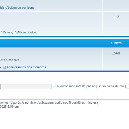
j
iels d'édition de partitions
e
S
113
t
u
s
j
Divers
,
Album photos
e
SUJETS
t
S
1560
s
uitare classique
u
x
,
Anniversaires des membres
j
e
t
J’ai oublié mon mot de passe
|
Se souvenir de moi
s
7 invités (d’après le nombre d’utilisateurs actifs ces 5 dernières minutes)
, 2025 5:08 pm