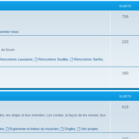
t
SUJETS
s
S
759
u
sentez-nous
j
e
S
220
t
u
 du forum
s
j
Rencontres Lausanne
,
Rencontres Souillac
,
Rencontres Sarthe
,
e
S
160
t
u
s
j
SUJETS
e
t
S
619
s
u
es, les doigts et leur entretien. Les cordes, la façon de les monter, leur
j
ins
,
Ergonomie et bobos du musicien
,
Ongles
,
Vos projets
e
S
102
t