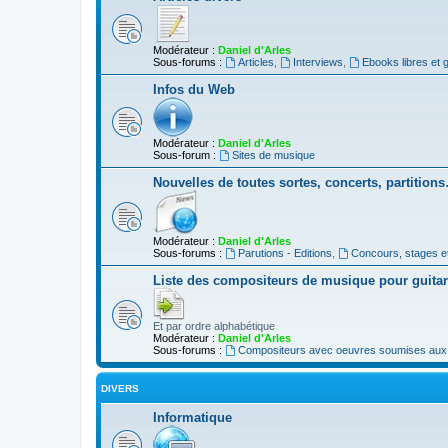
Modérateur :
Daniel d'Arles
Sous-forums :
Articles
,
Interviews
,
Ebooks libres et g
Infos du Web
Modérateur :
Daniel d'Arles
Sous-forum :
Sites de musique
Nouvelles de toutes sortes, concerts, partition
Modérateur :
Daniel d'Arles
Sous-forums :
Parutions - Editions
,
Concours, stages e
Liste des compositeurs de musique pour guita
Et par ordre alphabétique
Modérateur :
Daniel d'Arles
Sous-forums :
Compositeurs avec oeuvres soumises aux d
DIVERS
Informatique