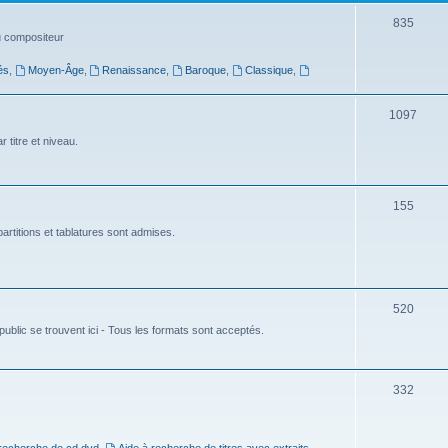
t
S
835
du compositeur
s
u
és
,
Moyen-Âge
,
Renaissance
,
Baroque
,
Classique
,
j
e
S
1097
t
u
 titre et niveau.
s
j
e
S
155
t
u
artitions et tablatures sont admises.
s
j
e
S
520
t
ublic se trouvent ici - Tous les formats sont acceptés.
u
s
j
e
S
332
t
u
s
j
 recherche de cd dvd
,
Aide à recherche de titres avec extraits