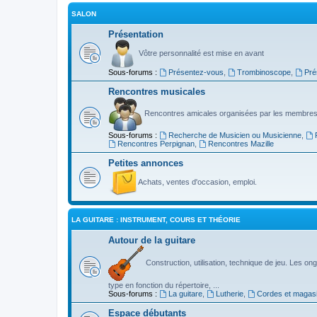
SALON
Présentation
Vôtre personnalité est mise en avant
Sous-forums :
Présentez-vous
,
Trombinoscope
,
Pré
Rencontres musicales
Rencontres amicales organisées par les membres
Sous-forums :
Recherche de Musicien ou Musicienne
,
Rencontres Perpignan
,
Rencontres Mazille
Petites annonces
Achats, ventes d'occasion, emploi.
LA GUITARE : INSTRUMENT, COURS ET THÉORIE
Autour de la guitare
Construction, utilisation, technique de jeu. Les ongl
type en fonction du répertoire, ...
Sous-forums :
La guitare
,
Lutherie
,
Cordes et magas
Espace débutants