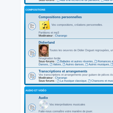
COMPOSITIONS
Compositions personnelles
Vos compositions, créations personnelles.
Partitions et mp3
Modérateur :
Charango
Didierland
Toutes les oeuvres de Didier Doguet regroupées, u
l'imagination fertile
Sous-forums :
Ballades et autres réveries
,
Romances et
Danses
,
Valses
,
Autres danses
,
Autres musiques
,
Transcriptions et arrangements
Vos transcriptions et arrangements pour guitare de pièces écr
Modérateur :
Charango
Sous-forums :
La musique classique
,
Chansons et musiq
AUDIO ET VIDÉO
Audio
Vos interprétations musicales
Faite-nous connaître votre manière de jouer.