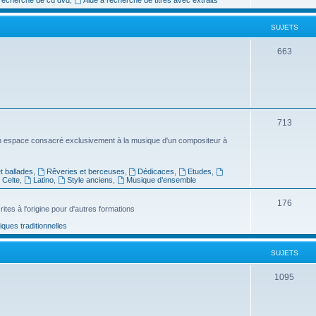
e
SUJETS
t
s
S
663
u
j
e
S
713
t
u
n espace consacré exclusivement à la musique d'un compositeur à
s
j
 ballades
,
Rêveries et berceuses
,
Dédicaces
,
Etudes
,
e
Celte
,
Latino
,
Style anciens
,
Musique d’ensemble
t
S
176
ites à l'origine pour d'autres formations
s
u
ues traditionnelles
j
SUJETS
e
t
S
1095
s
u
j