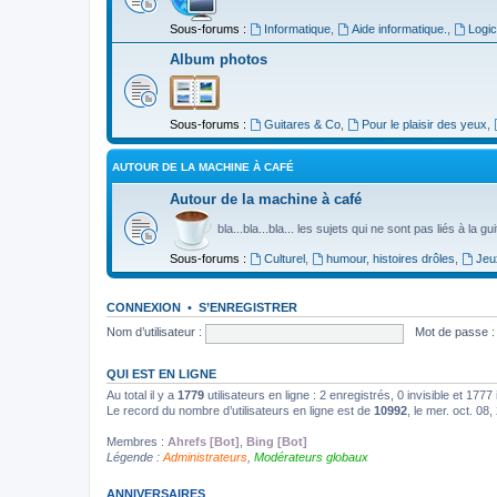
Sous-forums :
Informatique
,
Aide informatique.
,
Logic
Album photos
Sous-forums :
Guitares & Co
,
Pour le plaisir des yeux
,
AUTOUR DE LA MACHINE À CAFÉ
Autour de la machine à café
bla...bla...bla... les sujets qui ne sont pas liés à la g
Sous-forums :
Culturel
,
humour, histoires drôles
,
Jeu
CONNEXION
•
S’ENREGISTRER
Nom d’utilisateur :
Mot de passe :
QUI EST EN LIGNE
Au total il y a
1779
utilisateurs en ligne : 2 enregistrés, 0 invisible et 177
Le record du nombre d’utilisateurs en ligne est de
10992
, le mer. oct. 08
Membres :
Ahrefs [Bot]
,
Bing [Bot]
Légende :
Administrateurs
,
Modérateurs globaux
ANNIVERSAIRES