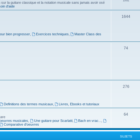
ur la guitare classique et la notation musicale sans jamais avoir osé
in d'aide
u
s
j
S
1644
e
u
t
j
pour bien progresser
,
Exercices techniques
,
Master Class des
s
e
S
74
t
u
s
j
e
t
S
276
s
u
j
Definitions des termes musicaux
,
Livres, Ebooks et tutoriaux
e
S
64
tare
t
oeuvres musicales
,
Une guitare pour Scarlatti
,
Bach en vrac...
,
u
Comparative d'oeuvres
s
j
SUJETS
e