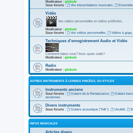
Modérateur :
globule
Sous-forums :
Vos interprétations musicales
,
Ensembles
Vidéo
Vos vidéos personnelles et vidéos préférées.
Modérateur :
globule
Sous-forums :
Vos vidéos personnelles
,
Vidéos à gogo
Techniques d’enregistrement Audio et Vidéo
Comment faites-vous? Avec quels outils?
Modérateur :
globule
Radio
Modérateur :
globule
AUTRES INSTRUMENTS À CORDES PINCÉES, OU STYLES
Instruments anciens
Sous-forums :
Guitare de la Renaissance
,
Guitare bar
anciennes
Divers instruments
Sous-forums :
Guitare acoustique ("folk")
,
Ukulélé
,
B
INFOS MUSICALES
Articles divers