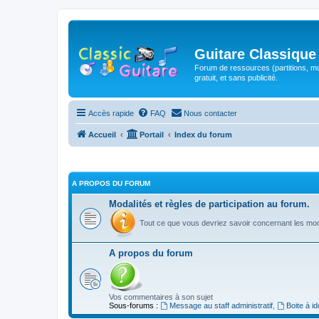
Guitare Classique
Forum de ressources (partitions, mu
gratuit, et sans publicité.
Accès rapide
FAQ
Nous contacter
Accueil
Portail
Index du forum
A PROPOS DU FORUM
Modalités et règles de participation au forum.
Tout ce que vous devriez savoir concernant les moda
A propos du forum
Vos commentaires à son sujet
Sous-forums :
Message au staff administratif
,
Boite à i