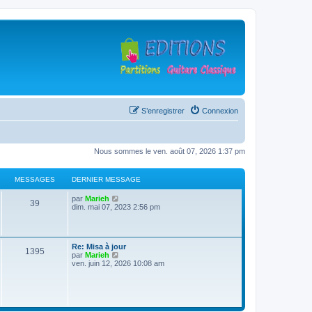
S’enregistrer
Connexion
Nous sommes le ven. août 07, 2026 1:37 pm
MESSAGES
DERNIER MESSAGE
D
V
par
Marieh
M
39
e
o
dim. mai 07, 2023 2:56 pm
r
i
e
n
r
i
l
s
e
e
D
Re: Misa à jour
r
d
M
1395
e
V
par
Marieh
s
m
e
r
o
ven. juin 12, 2026 10:08 am
e
r
e
n
i
s
n
a
i
r
s
i
s
e
l
a
e
g
r
e
g
r
s
m
d
e
m
e