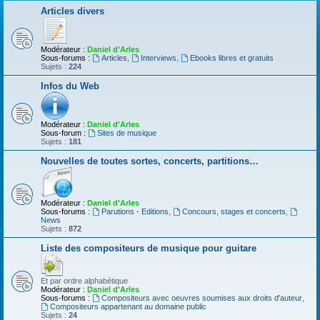
Articles divers
Modérateur :
Daniel d'Arles
Sous-forums :
Articles
,
Interviews
,
Ebooks libres et gratuits
Sujets :
224
Infos du Web
Modérateur :
Daniel d'Arles
Sous-forum :
Sites de musique
Sujets :
181
Nouvelles de toutes sortes, concerts, partitions…
Modérateur :
Daniel d'Arles
Sous-forums :
Parutions - Editions
,
Concours, stages et concerts
,
News
Sujets :
872
Liste des compositeurs de musique pour guitare
Et par ordre alphabétique
Modérateur :
Daniel d'Arles
Sous-forums :
Compositeurs avec oeuvres soumises aux droits d'auteur
,
Compositeurs appartenant au domaine public
Sujets :
24