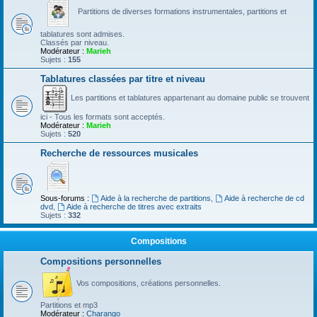
Partitions de diverses formations instrumentales, partitions et
tablatures sont admises.
Classés par niveau.
Modérateur :
Marieh
Sujets :
155
Tablatures classées par titre et niveau
Les partitions et tablatures appartenant au domaine public se trouvent
ici - Tous les formats sont acceptés.
Modérateur :
Marieh
Sujets :
520
Recherche de ressources musicales
Sous-forums :
Aide à la recherche de partitions
,
Aide à recherche de cd
dvd
,
Aide à recherche de titres avec extraits
Sujets :
332
Compositions
Compositions personnelles
Vos compositions, créations personnelles.
Partitions et mp3
Modérateur :
Charango