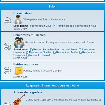
Salon
Présentation
Vôtre personnalité est mise en avant
Sous-forums :
Présentez-vous
,
Trombinoscope
,
Présentez-nous
Sujets :
759
Rencontres musicales
Rencontres amicales organisées par les membres du forum
Sous-forums :
Recherche de Musicien ou Musicienne
,
Rencontres
Lausanne
,
Rencontres Souillac
,
Rencontres Sarthe
,
Rencontres
Perpignan
,
Rencontres Mazille
Sujets :
220
Petites annonces
Achats, ventes d'occasion, emploi.
Sujets :
160
La guitare : instrument, cours et théorie
Autour de la guitare
Construction, utilisation, technique de jeu. Les ongles, les doigts et