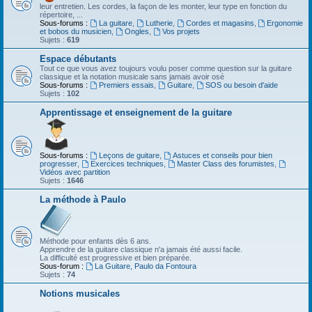
leur entretien. Les cordes, la façon de les monter, leur type en fonction du
répertoire, ...
Sous-forums :
La guitare
,
Lutherie
,
Cordes et magasins
,
Ergonomie
et bobos du musicien
,
Ongles
,
Vos projets
Sujets :
619
Espace débutants
Tout ce que vous avez toujours voulu poser comme question sur la guitare
classique et la notation musicale sans jamais avoir osé
Sous-forums :
Premiers essais
,
Guitare
,
SOS ou besoin d'aide
Sujets :
102
Apprentissage et enseignement de la guitare
Sous-forums :
Leçons de guitare
,
Astuces et conseils pour bien
progresser
,
Exercices techniques
,
Master Class des forumistes
,
Vidéos avec partition
Sujets :
1646
La méthode à Paulo
Méthode pour enfants dès 6 ans.
Apprendre de la guitare classique n'a jamais été aussi facile.
La difficulté est progressive et bien préparée.
Sous-forum :
La Guitare, Paulo da Fontoura
Sujets :
74
Notions musicales