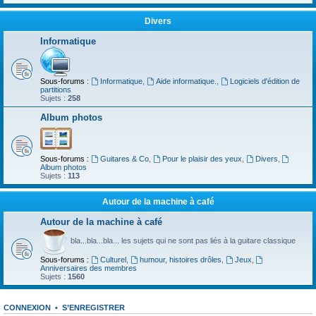
Divers
Informatique
Sous-forums :
Informatique
,
Aide informatique.
,
Logiciels d'édition de
partitions
Sujets :
258
Album photos
Sous-forums :
Guitares & Co
,
Pour le plaisir des yeux
,
Divers
,
Album photos
Sujets :
113
Autour de la machine à café
Autour de la machine à café
bla...bla...bla... les sujets qui ne sont pas liés à la guitare classique
Sous-forums :
Culturel
,
humour, histoires drôles
,
Jeux
,
Anniversaires des membres
Sujets :
1560
CONNEXION
•
S’ENREGISTRER