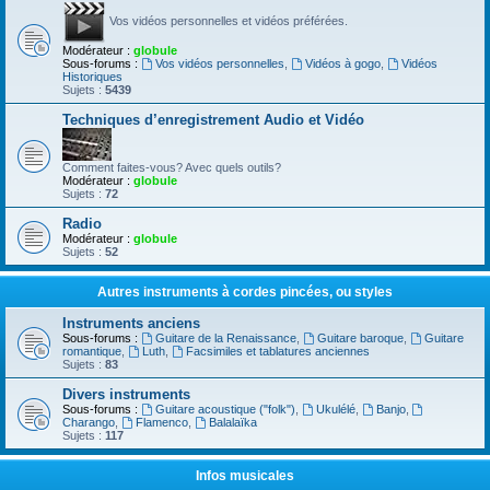
Vos vidéos personnelles et vidéos préférées.
Modérateur :
globule
Sous-forums :
Vos vidéos personnelles
,
Vidéos à gogo
,
Vidéos
Historiques
Sujets :
5439
Techniques d’enregistrement Audio et Vidéo
Comment faites-vous? Avec quels outils?
Modérateur :
globule
Sujets :
72
Radio
Modérateur :
globule
Sujets :
52
Autres instruments à cordes pincées, ou styles
Instruments anciens
Sous-forums :
Guitare de la Renaissance
,
Guitare baroque
,
Guitare
romantique
,
Luth
,
Facsimiles et tablatures anciennes
Sujets :
83
Divers instruments
Sous-forums :
Guitare acoustique ("folk")
,
Ukulélé
,
Banjo
,
Charango
,
Flamenco
,
Balalaïka
Sujets :
117
Infos musicales