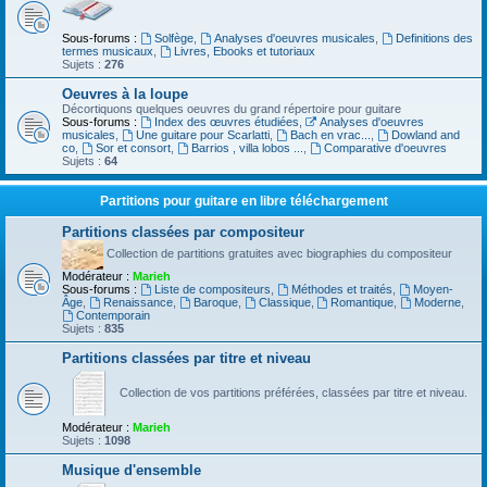
Sous-forums :
Solfège
,
Analyses d'oeuvres musicales
,
Definitions des
termes musicaux
,
Livres, Ebooks et tutoriaux
Sujets :
276
Oeuvres à la loupe
Décortiquons quelques oeuvres du grand répertoire pour guitare
Sous-forums :
Index des œuvres étudiées
,
Analyses d'oeuvres
musicales
,
Une guitare pour Scarlatti
,
Bach en vrac...
,
Dowland and
co
,
Sor et consort
,
Barrios , villa lobos ...
,
Comparative d'oeuvres
Sujets :
64
Partitions pour guitare en libre téléchargement
Partitions classées par compositeur
Collection de partitions gratuites avec biographies du compositeur
Modérateur :
Marieh
Sous-forums :
Liste de compositeurs
,
Méthodes et traités
,
Moyen-
Âge
,
Renaissance
,
Baroque
,
Classique
,
Romantique
,
Moderne
,
Contemporain
Sujets :
835
Partitions classées par titre et niveau
Collection de vos partitions préférées, classées par titre et niveau.
Modérateur :
Marieh
Sujets :
1098
Musique d'ensemble