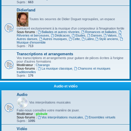
Sujets :
663
Didierland
Toutes les oeuvres de Didier Doguet regroupées, un espace
consacré exclusivement à la musique d'un compositeur à l'imagination fertile
Sous-forums :
Ballades et autres réveries
,
Romances et ballades
,
Rêveries et berceuses
,
Dédicaces
,
Etudes
,
Danses
,
Valses
,
Autres danses
,
Autres musiques
,
Celte
,
Latino
,
Style anciens
,
Musique d’ensemble
Sujets :
713
Transcriptions et arrangements
Vos transcriptions et arrangements pour guitare de pièces écrites à l'origine
pour d'autres formations
Modérateur :
Charango
Sous-forums :
La musique classique
,
Chansons et musiques
traditionnelles
Sujets :
176
Audio et vidéo
Audio
Vos interprétations musicales
Faite-nous connaître votre manière de jouer.
Modérateur :
globule
Sous-forums :
Vos interprétations musicales
,
Ensembles virtuels
Sujets :
1095
Vidéo