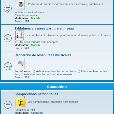
Partitions de diverses formations instrumentales, partitions et
tablatures sont admises.
Classés par niveau.
Modérateur :
Marieh
Sujets :
155
Tablatures classées par titre et niveau
Les partitions et tablatures appartenant au domaine public se trouvent
ici - Tous les formats sont acceptés.
Modérateur :
Marieh
Sujets :
520
Recherche de ressources musicales
Sous-forums :
Aide à la recherche de partitions
,
Aide à recherche de cd
dvd
,
Aide à recherche de titres avec extraits
Sujets :
332
Compositions
Compositions personnelles
Vos compositions, créations personnelles.
Partitions et mp3
Modérateur :
Charango