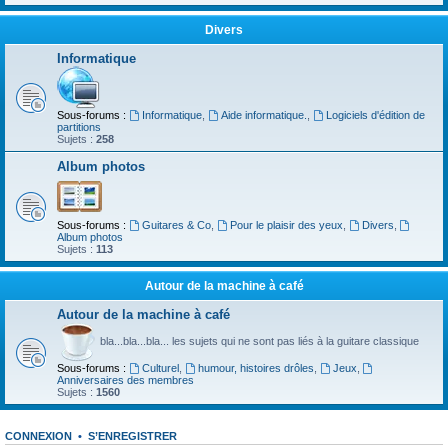
Divers
Informatique
Sous-forums :
Informatique
,
Aide informatique.
,
Logiciels d'édition de
partitions
Sujets :
258
Album photos
Sous-forums :
Guitares & Co
,
Pour le plaisir des yeux
,
Divers
,
Album photos
Sujets :
113
Autour de la machine à café
Autour de la machine à café
bla...bla...bla... les sujets qui ne sont pas liés à la guitare classique
Sous-forums :
Culturel
,
humour, histoires drôles
,
Jeux
,
Anniversaires des membres
Sujets :
1560
CONNEXION
•
S’ENREGISTRER