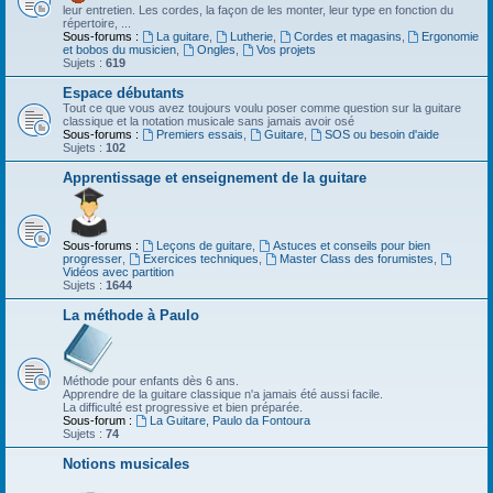
leur entretien. Les cordes, la façon de les monter, leur type en fonction du
répertoire, ...
Sous-forums :
La guitare
,
Lutherie
,
Cordes et magasins
,
Ergonomie
et bobos du musicien
,
Ongles
,
Vos projets
Sujets :
619
Espace débutants
Tout ce que vous avez toujours voulu poser comme question sur la guitare
classique et la notation musicale sans jamais avoir osé
Sous-forums :
Premiers essais
,
Guitare
,
SOS ou besoin d'aide
Sujets :
102
Apprentissage et enseignement de la guitare
Sous-forums :
Leçons de guitare
,
Astuces et conseils pour bien
progresser
,
Exercices techniques
,
Master Class des forumistes
,
Vidéos avec partition
Sujets :
1644
La méthode à Paulo
Méthode pour enfants dès 6 ans.
Apprendre de la guitare classique n'a jamais été aussi facile.
La difficulté est progressive et bien préparée.
Sous-forum :
La Guitare, Paulo da Fontoura
Sujets :
74
Notions musicales