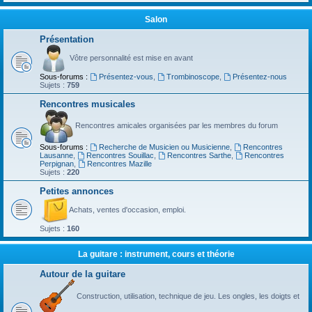
Salon
Présentation
Vôtre personnalité est mise en avant
Sous-forums :
Présentez-vous
,
Trombinoscope
,
Présentez-nous
Sujets :
759
Rencontres musicales
Rencontres amicales organisées par les membres du forum
Sous-forums :
Recherche de Musicien ou Musicienne
,
Rencontres
Lausanne
,
Rencontres Souillac
,
Rencontres Sarthe
,
Rencontres
Perpignan
,
Rencontres Mazille
Sujets :
220
Petites annonces
Achats, ventes d'occasion, emploi.
Sujets :
160
La guitare : instrument, cours et théorie
Autour de la guitare
Construction, utilisation, technique de jeu. Les ongles, les doigts et