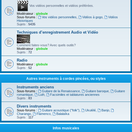
Vos vidéos personnelles et vidéos préférées.
Modérateur :
globule
Sous-forums :
Vos vidéos personnelles
,
Vidéos à gogo
,
Vidéos
Historiques
Sujets :
5435
Techniques d’enregistrement Audio et Vidéo
Comment faites-vous? Avec quels outils?
Modérateur :
globule
Sujets :
72
Radio
Modérateur :
globule
Sujets :
52
Autres instruments à cordes pincées, ou styles
Instruments anciens
Sous-forums :
Guitare de la Renaissance
,
Guitare baroque
,
Guitare
romantique
,
Luth
,
Facsimiles et tablatures anciennes
Sujets :
83
Divers instruments
Sous-forums :
Guitare acoustique ("folk")
,
Ukulélé
,
Banjo
,
Charango
,
Flamenco
,
Balalaïka
Sujets :
117
Infos musicales