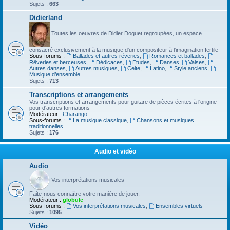
Sujets :
663
Didierland
Toutes les oeuvres de Didier Doguet regroupées, un espace
consacré exclusivement à la musique d'un compositeur à l'imagination fertile
Sous-forums :
Ballades et autres réveries
,
Romances et ballades
,
Rêveries et berceuses
,
Dédicaces
,
Etudes
,
Danses
,
Valses
,
Autres danses
,
Autres musiques
,
Celte
,
Latino
,
Style anciens
,
Musique d’ensemble
Sujets :
713
Transcriptions et arrangements
Vos transcriptions et arrangements pour guitare de pièces écrites à l'origine
pour d'autres formations
Modérateur :
Charango
Sous-forums :
La musique classique
,
Chansons et musiques
traditionnelles
Sujets :
176
Audio et vidéo
Audio
Vos interprétations musicales
Faite-nous connaître votre manière de jouer.
Modérateur :
globule
Sous-forums :
Vos interprétations musicales
,
Ensembles virtuels
Sujets :
1095
Vidéo