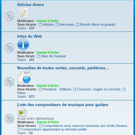
Articles divers
Modérateur :
Daniel d'Arles
Sous-forums :
Articles
,
Interviews
,
Ebooks libres et gratuits
Sujets :
224
Infos du Web
Modérateur :
Daniel d'Arles
Sous-forum :
Sites de musique
Sujets :
181
Nouvelles de toutes sortes, concerts, partitions…
Modérateur :
Daniel d'Arles
Sous-forums :
Parutions - Editions
,
Concours, stages et concerts
,
News
Sujets :
872
Liste des compositeurs de musique pour guitare
Et par ordre alphabétique
Modérateur :
Daniel d'Arles
Sous-forums :
Compositeurs avec oeuvres soumises aux droits d'auteur
,
Compositeurs appartenant au domaine public
Sujets :
24