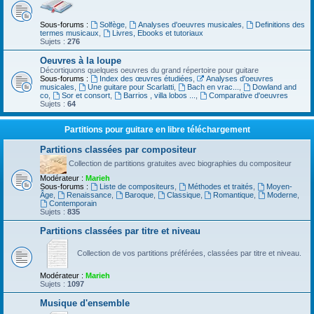
Sous-forums :
Solfège
,
Analyses d'oeuvres musicales
,
Definitions des
termes musicaux
,
Livres, Ebooks et tutoriaux
Sujets :
276
Oeuvres à la loupe
Décortiquons quelques oeuvres du grand répertoire pour guitare
Sous-forums :
Index des œuvres étudiées
,
Analyses d'oeuvres
musicales
,
Une guitare pour Scarlatti
,
Bach en vrac...
,
Dowland and
co
,
Sor et consort
,
Barrios , villa lobos ...
,
Comparative d'oeuvres
Sujets :
64
Partitions pour guitare en libre téléchargement
Partitions classées par compositeur
Collection de partitions gratuites avec biographies du compositeur
Modérateur :
Marieh
Sous-forums :
Liste de compositeurs
,
Méthodes et traités
,
Moyen-
Âge
,
Renaissance
,
Baroque
,
Classique
,
Romantique
,
Moderne
,
Contemporain
Sujets :
835
Partitions classées par titre et niveau
Collection de vos partitions préférées, classées par titre et niveau.
Modérateur :
Marieh
Sujets :
1097
Musique d'ensemble