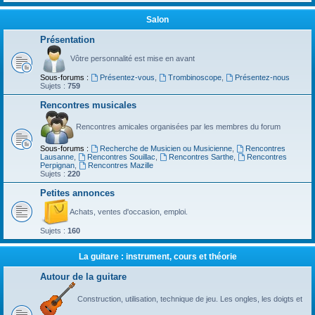
Salon
Présentation
Vôtre personnalité est mise en avant
Sous-forums :
Présentez-vous
,
Trombinoscope
,
Présentez-nous
Sujets :
759
Rencontres musicales
Rencontres amicales organisées par les membres du forum
Sous-forums :
Recherche de Musicien ou Musicienne
,
Rencontres
Lausanne
,
Rencontres Souillac
,
Rencontres Sarthe
,
Rencontres
Perpignan
,
Rencontres Mazille
Sujets :
220
Petites annonces
Achats, ventes d'occasion, emploi.
Sujets :
160
La guitare : instrument, cours et théorie
Autour de la guitare
Construction, utilisation, technique de jeu. Les ongles, les doigts et