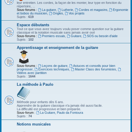
leur entretien. Les cordes, la façon de les monter, leur type en fonction du
répertoire, ...
Sous-forums :
La guitare
,
Lutherie
,
Cordes et magasins
,
Ergonomie
et bobos du musicien
,
Ongles
,
Vos projets
Sujets :
619
Espace débutants
Tout ce que vous avez toujours voulu poser comme question sur la guitare
classique et la notation musicale sans jamais avoir osé
Sous-forums :
Premiers essais
,
Guitare
,
SOS ou besoin d'aide
Sujets :
102
Apprentissage et enseignement de la guitare
Sous-forums :
Leçons de guitare
,
Astuces et conseils pour bien
progresser
,
Exercices techniques
,
Master Class des forumistes
,
Vidéos avec partition
Sujets :
1644
La méthode à Paulo
Méthode pour enfants dès 6 ans.
Apprendre de la guitare classique n'a jamais été aussi facile.
La difficulté est progressive et bien préparée.
Sous-forum :
La Guitare, Paulo da Fontoura
Sujets :
74
Notions musicales