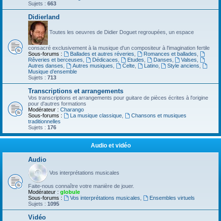
Sujets :
663
Didierland
Toutes les oeuvres de Didier Doguet regroupées, un espace
consacré exclusivement à la musique d'un compositeur à l'imagination fertile
Sous-forums :
Ballades et autres réveries
,
Romances et ballades
,
Rêveries et berceuses
,
Dédicaces
,
Etudes
,
Danses
,
Valses
,
Autres danses
,
Autres musiques
,
Celte
,
Latino
,
Style anciens
,
Musique d’ensemble
Sujets :
713
Transcriptions et arrangements
Vos transcriptions et arrangements pour guitare de pièces écrites à l'origine
pour d'autres formations
Modérateur :
Charango
Sous-forums :
La musique classique
,
Chansons et musiques
traditionnelles
Sujets :
176
Audio et vidéo
Audio
Vos interprétations musicales
Faite-nous connaître votre manière de jouer.
Modérateur :
globule
Sous-forums :
Vos interprétations musicales
,
Ensembles virtuels
Sujets :
1095
Vidéo