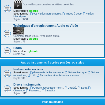
Vos vidéos personnelles et vidéos préférées.
Modérateur :
globule
Sous-forums :
Vos vidéos personnelles
,
Vidéos à gogo
,
Vidéos
Historiques
Sujets :
5434
Techniques d’enregistrement Audio et Vidéo
Comment faites-vous? Avec quels outils?
Modérateur :
globule
Sujets :
72
Radio
Modérateur :
globule
Sujets :
52
Autres instruments à cordes pincées, ou styles
Instruments anciens
Sous-forums :
Guitare de la Renaissance
,
Guitare baroque
,
Guitare
romantique
,
Luth
,
Facsimiles et tablatures anciennes
Sujets :
83
Divers instruments
Sous-forums :
Guitare acoustique ("folk")
,
Ukulélé
,
Banjo
,
Charango
,
Flamenco
,
Balalaïka
Sujets :
117
Infos musicales