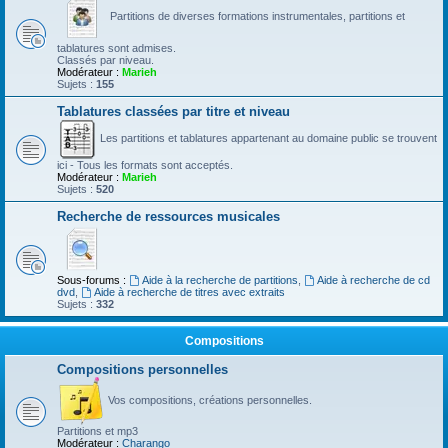
Partitions de diverses formations instrumentales, partitions et
tablatures sont admises.
Classés par niveau.
Modérateur :
Marieh
Sujets :
155
Tablatures classées par titre et niveau
Les partitions et tablatures appartenant au domaine public se trouvent
ici - Tous les formats sont acceptés.
Modérateur :
Marieh
Sujets :
520
Recherche de ressources musicales
Sous-forums :
Aide à la recherche de partitions
,
Aide à recherche de cd
dvd
,
Aide à recherche de titres avec extraits
Sujets :
332
Compositions
Compositions personnelles
Vos compositions, créations personnelles.
Partitions et mp3
Modérateur :
Charango