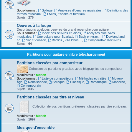
Sous-forums :
Solfège
,
Analyses d'oeuvres musicales
,
Definitions des
termes musicaux
,
Livres, Ebooks et tutoriaux
Sujets :
276
Oeuvres à la loupe
Décortiquons quelques oeuvres du grand répertoire pour guitare
Sous-forums :
Index des œuvres étudiées
,
Analyses d'oeuvres
musicales
,
Une guitare pour Scarlatti
,
Bach en vrac...
,
Dowland and
co
,
Sor et consort
,
Barrios , villa lobos ...
,
Comparative d'oeuvres
Sujets :
64
Partitions pour guitare en libre téléchargement
Partitions classées par compositeur
Collection de partitions gratuites avec biographies du compositeur
Modérateur :
Marieh
Sous-forums :
Liste de compositeurs
,
Méthodes et traités
,
Moyen-
Âge
,
Renaissance
,
Baroque
,
Classique
,
Romantique
,
Moderne
,
Contemporain
Sujets :
835
Partitions classées par titre et niveau
Collection de vos partitions préférées, classées par titre et niveau.
Modérateur :
Marieh
Sujets :
1097
Musique d'ensemble