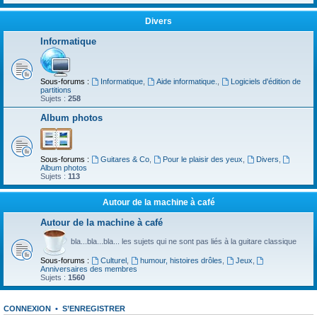
Divers
Informatique
Sous-forums :
Informatique
,
Aide informatique.
,
Logiciels d'édition de
partitions
Sujets :
258
Album photos
Sous-forums :
Guitares & Co
,
Pour le plaisir des yeux
,
Divers
,
Album photos
Sujets :
113
Autour de la machine à café
Autour de la machine à café
bla...bla...bla... les sujets qui ne sont pas liés à la guitare classique
Sous-forums :
Culturel
,
humour, histoires drôles
,
Jeux
,
Anniversaires des membres
Sujets :
1560
CONNEXION
•
S’ENREGISTRER