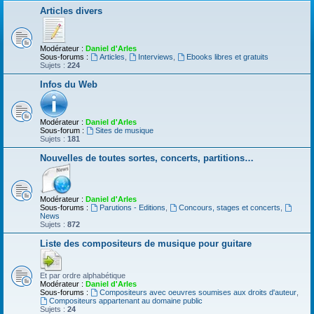
Articles divers
Modérateur :
Daniel d'Arles
Sous-forums :
Articles
,
Interviews
,
Ebooks libres et gratuits
Sujets :
224
Infos du Web
Modérateur :
Daniel d'Arles
Sous-forum :
Sites de musique
Sujets :
181
Nouvelles de toutes sortes, concerts, partitions…
Modérateur :
Daniel d'Arles
Sous-forums :
Parutions - Editions
,
Concours, stages et concerts
,
News
Sujets :
872
Liste des compositeurs de musique pour guitare
Et par ordre alphabétique
Modérateur :
Daniel d'Arles
Sous-forums :
Compositeurs avec oeuvres soumises aux droits d'auteur
,
Compositeurs appartenant au domaine public
Sujets :
24