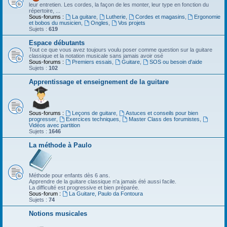
leur entretien. Les cordes, la façon de les monter, leur type en fonction du
répertoire, ...
Sous-forums :
La guitare
,
Lutherie
,
Cordes et magasins
,
Ergonomie
et bobos du musicien
,
Ongles
,
Vos projets
Sujets :
619
Espace débutants
Tout ce que vous avez toujours voulu poser comme question sur la guitare
classique et la notation musicale sans jamais avoir osé
Sous-forums :
Premiers essais
,
Guitare
,
SOS ou besoin d'aide
Sujets :
102
Apprentissage et enseignement de la guitare
Sous-forums :
Leçons de guitare
,
Astuces et conseils pour bien
progresser
,
Exercices techniques
,
Master Class des forumistes
,
Vidéos avec partition
Sujets :
1646
La méthode à Paulo
Méthode pour enfants dès 6 ans.
Apprendre de la guitare classique n'a jamais été aussi facile.
La difficulté est progressive et bien préparée.
Sous-forum :
La Guitare, Paulo da Fontoura
Sujets :
74
Notions musicales