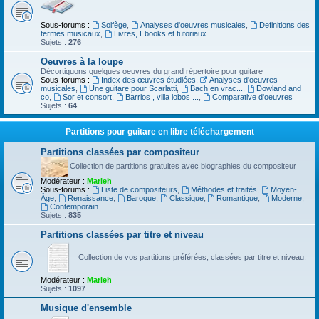
Sous-forums :
Solfège
,
Analyses d'oeuvres musicales
,
Definitions des
termes musicaux
,
Livres, Ebooks et tutoriaux
Sujets :
276
Oeuvres à la loupe
Décortiquons quelques oeuvres du grand répertoire pour guitare
Sous-forums :
Index des œuvres étudiées
,
Analyses d'oeuvres
musicales
,
Une guitare pour Scarlatti
,
Bach en vrac...
,
Dowland and
co
,
Sor et consort
,
Barrios , villa lobos ...
,
Comparative d'oeuvres
Sujets :
64
Partitions pour guitare en libre téléchargement
Partitions classées par compositeur
Collection de partitions gratuites avec biographies du compositeur
Modérateur :
Marieh
Sous-forums :
Liste de compositeurs
,
Méthodes et traités
,
Moyen-
Âge
,
Renaissance
,
Baroque
,
Classique
,
Romantique
,
Moderne
,
Contemporain
Sujets :
835
Partitions classées par titre et niveau
Collection de vos partitions préférées, classées par titre et niveau.
Modérateur :
Marieh
Sujets :
1097
Musique d'ensemble