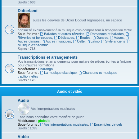
Sujets :
663
Didierland
Toutes les oeuvres de Didier Doguet regroupées, un espace
consacré exclusivement à la musique d'un compositeur à l'imagination fertile
Sous-forums :
Ballades et autres réveries
,
Romances et ballades
,
Rêveries et berceuses
,
Dédicaces
,
Etudes
,
Danses
,
Valses
,
Autres danses
,
Autres musiques
,
Celte
,
Latino
,
Style anciens
,
Musique d’ensemble
Sujets :
713
Transcriptions et arrangements
Vos transcriptions et arrangements pour guitare de pièces écrites à l'origine
pour d'autres formations
Modérateur :
Charango
Sous-forums :
La musique classique
,
Chansons et musiques
traditionnelles
Sujets :
176
Audio et vidéo
Audio
Vos interprétations musicales
Faite-nous connaître votre manière de jouer.
Modérateur :
globule
Sous-forums :
Vos interprétations musicales
,
Ensembles virtuels
Sujets :
1095
Vidéo