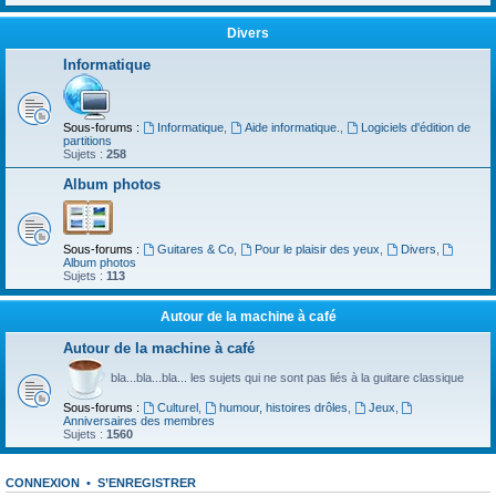
Divers
Informatique
Sous-forums :
Informatique
,
Aide informatique.
,
Logiciels d'édition de
partitions
Sujets :
258
Album photos
Sous-forums :
Guitares & Co
,
Pour le plaisir des yeux
,
Divers
,
Album photos
Sujets :
113
Autour de la machine à café
Autour de la machine à café
bla...bla...bla... les sujets qui ne sont pas liés à la guitare classique
Sous-forums :
Culturel
,
humour, histoires drôles
,
Jeux
,
Anniversaires des membres
Sujets :
1560
CONNEXION
•
S’ENREGISTRER