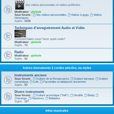
Vos vidéos personnelles et vidéos préférées.
Modérateur :
globule
Sous-forums :
Vos vidéos personnelles
,
Vidéos à gogo
,
Vidéos
Historiques
Sujets :
5438
Techniques d’enregistrement Audio et Vidéo
Comment faites-vous? Avec quels outils?
Modérateur :
globule
Sujets :
72
Radio
Modérateur :
globule
Sujets :
52
Autres instruments à cordes pincées, ou styles
Instruments anciens
Sous-forums :
Guitare de la Renaissance
,
Guitare baroque
,
Guitare
romantique
,
Luth
,
Facsimiles et tablatures anciennes
Sujets :
83
Divers instruments
Sous-forums :
Guitare acoustique ("folk")
,
Ukulélé
,
Banjo
,
Charango
,
Flamenco
,
Balalaïka
Sujets :
117
Infos musicales