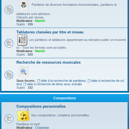
Partitions de diverses formations instrumentales, partitions et
tablatures sont admises.
Classés par niveau.
Modérateur :
Marieh
Sujets :
155
Tablatures classées par titre et niveau
Les partitions et tablatures appartenant au domaine public se trouvent
ici - Tous les formats sont acceptés.
Modérateur :
Marieh
Sujets :
520
Recherche de ressources musicales
Sous-forums :
Aide à la recherche de partitions
,
Aide à recherche de cd
dvd
,
Aide à recherche de titres avec extraits
Sujets :
332
Compositions
Compositions personnelles
Vos compositions, créations personnelles.
Partitions et mp3
Modérateur :
Charango