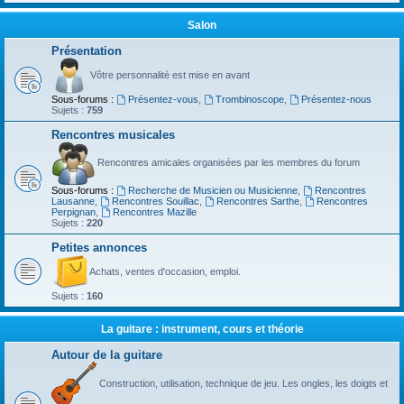
Salon
Présentation
Vôtre personnalité est mise en avant
Sous-forums :
Présentez-vous
,
Trombinoscope
,
Présentez-nous
Sujets :
759
Rencontres musicales
Rencontres amicales organisées par les membres du forum
Sous-forums :
Recherche de Musicien ou Musicienne
,
Rencontres
Lausanne
,
Rencontres Souillac
,
Rencontres Sarthe
,
Rencontres
Perpignan
,
Rencontres Mazille
Sujets :
220
Petites annonces
Achats, ventes d'occasion, emploi.
Sujets :
160
La guitare : instrument, cours et théorie
Autour de la guitare
Construction, utilisation, technique de jeu. Les ongles, les doigts et