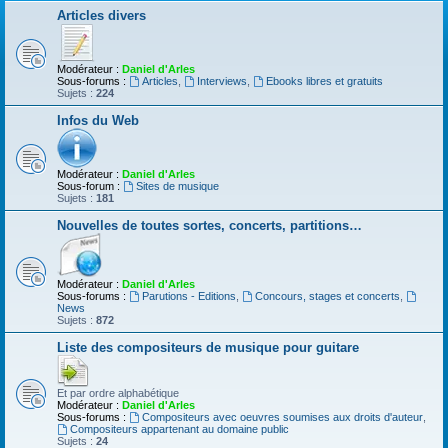
Articles divers
Modérateur :
Daniel d'Arles
Sous-forums :
Articles
,
Interviews
,
Ebooks libres et gratuits
Sujets :
224
Infos du Web
Modérateur :
Daniel d'Arles
Sous-forum :
Sites de musique
Sujets :
181
Nouvelles de toutes sortes, concerts, partitions…
Modérateur :
Daniel d'Arles
Sous-forums :
Parutions - Editions
,
Concours, stages et concerts
,
News
Sujets :
872
Liste des compositeurs de musique pour guitare
Et par ordre alphabétique
Modérateur :
Daniel d'Arles
Sous-forums :
Compositeurs avec oeuvres soumises aux droits d'auteur
,
Compositeurs appartenant au domaine public
Sujets :
24