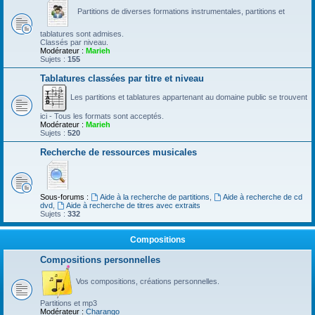
Partitions de diverses formations instrumentales, partitions et
tablatures sont admises.
Classés par niveau.
Modérateur :
Marieh
Sujets :
155
Tablatures classées par titre et niveau
Les partitions et tablatures appartenant au domaine public se trouvent
ici - Tous les formats sont acceptés.
Modérateur :
Marieh
Sujets :
520
Recherche de ressources musicales
Sous-forums :
Aide à la recherche de partitions
,
Aide à recherche de cd
dvd
,
Aide à recherche de titres avec extraits
Sujets :
332
Compositions
Compositions personnelles
Vos compositions, créations personnelles.
Partitions et mp3
Modérateur :
Charango