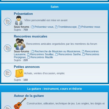
Salon
Présentation
Vôtre personnalité est mise en avant
Sous-forums :
Présentez-vous
,
Trombinoscope
,
Présentez-nous
Sujets :
759
Rencontres musicales
Rencontres amicales organisées par les membres du forum
Sous-forums :
Recherche de Musicien ou Musicienne
,
Rencontres
Lausanne
,
Rencontres Souillac
,
Rencontres Sarthe
,
Rencontres
Perpignan
,
Rencontres Mazille
Sujets :
220
Petites annonces
Achats, ventes d'occasion, emploi.
Sujets :
160
La guitare : instrument, cours et théorie
Autour de la guitare
Construction, utilisation, technique de jeu. Les ongles, les doigts et