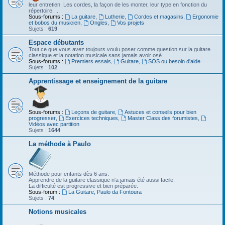
leur entretien. Les cordes, la façon de les monter, leur type en fonction du
répertoire, ...
Sous-forums :
La guitare
,
Lutherie
,
Cordes et magasins
,
Ergonomie
et bobos du musicien
,
Ongles
,
Vos projets
Sujets :
619
Espace débutants
Tout ce que vous avez toujours voulu poser comme question sur la guitare
classique et la notation musicale sans jamais avoir osé
Sous-forums :
Premiers essais
,
Guitare
,
SOS ou besoin d'aide
Sujets :
102
Apprentissage et enseignement de la guitare
Sous-forums :
Leçons de guitare
,
Astuces et conseils pour bien
progresser
,
Exercices techniques
,
Master Class des forumistes
,
Vidéos avec partition
Sujets :
1644
La méthode à Paulo
Méthode pour enfants dès 6 ans.
Apprendre de la guitare classique n'a jamais été aussi facile.
La difficulté est progressive et bien préparée.
Sous-forum :
La Guitare, Paulo da Fontoura
Sujets :
74
Notions musicales