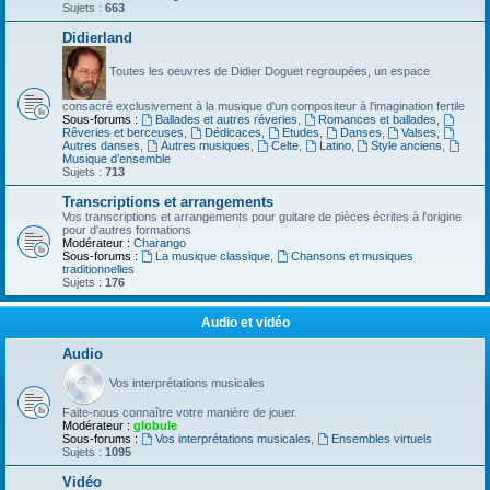
Sujets :
663
Didierland
Toutes les oeuvres de Didier Doguet regroupées, un espace
consacré exclusivement à la musique d'un compositeur à l'imagination fertile
Sous-forums :
Ballades et autres réveries
,
Romances et ballades
,
Rêveries et berceuses
,
Dédicaces
,
Etudes
,
Danses
,
Valses
,
Autres danses
,
Autres musiques
,
Celte
,
Latino
,
Style anciens
,
Musique d’ensemble
Sujets :
713
Transcriptions et arrangements
Vos transcriptions et arrangements pour guitare de pièces écrites à l'origine
pour d'autres formations
Modérateur :
Charango
Sous-forums :
La musique classique
,
Chansons et musiques
traditionnelles
Sujets :
176
Audio et vidéo
Audio
Vos interprétations musicales
Faite-nous connaître votre manière de jouer.
Modérateur :
globule
Sous-forums :
Vos interprétations musicales
,
Ensembles virtuels
Sujets :
1095
Vidéo