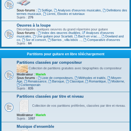
Sous-forums :
Solfège
,
Analyses d'oeuvres musicales
,
Definitions des
termes musicaux
,
Livres, Ebooks et tutoriaux
Sujets :
276
Oeuvres à la loupe
Décortiquons quelques oeuvres du grand répertoire pour guitare
Sous-forums :
Index des œuvres étudiées
,
Analyses d'oeuvres
musicales
,
Une guitare pour Scarlatti
,
Bach en vrac...
,
Dowland and
co
,
Sor et consort
,
Barrios , villa lobos ...
,
Comparative d'oeuvres
Sujets :
64
Partitions pour guitare en libre téléchargement
Partitions classées par compositeur
Collection de partitions gratuites avec biographies du compositeur
Modérateur :
Marieh
Sous-forums :
Liste de compositeurs
,
Méthodes et traités
,
Moyen-
Âge
,
Renaissance
,
Baroque
,
Classique
,
Romantique
,
Moderne
,
Contemporain
Sujets :
835
Partitions classées par titre et niveau
Collection de vos partitions préférées, classées par titre et niveau.
Modérateur :
Marieh
Sujets :
1097
Musique d'ensemble