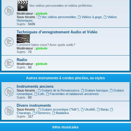
Vos vidéos personnelles et vidéos préférées.
Modérateur :
globule
Sous-forums :
Vos vidéos personnelles
,
Vidéos à gogo
,
Vidéos
Historiques
Sujets :
5435
Techniques d’enregistrement Audio et Vidéo
Comment faites-vous? Avec quels outils?
Modérateur :
globule
Sujets :
72
Radio
Modérateur :
globule
Sujets :
52
Autres instruments à cordes pincées, ou styles
Instruments anciens
Sous-forums :
Guitare de la Renaissance
,
Guitare baroque
,
Guitare
romantique
,
Luth
,
Facsimiles et tablatures anciennes
Sujets :
83
Divers instruments
Sous-forums :
Guitare acoustique ("folk")
,
Ukulélé
,
Banjo
,
Charango
,
Flamenco
,
Balalaïka
Sujets :
117
Infos musicales