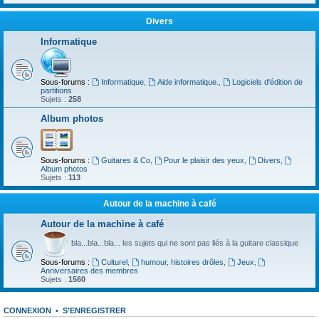
Divers
Informatique
Sous-forums :
Informatique
,
Aide informatique.
,
Logiciels d'édition de
partitions
Sujets :
258
Album photos
Sous-forums :
Guitares & Co
,
Pour le plaisir des yeux
,
Divers
,
Album photos
Sujets :
113
Autour de la machine à café
Autour de la machine à café
bla...bla...bla... les sujets qui ne sont pas liés à la guitare classique
Sous-forums :
Culturel
,
humour, histoires drôles
,
Jeux
,
Anniversaires des membres
Sujets :
1560
CONNEXION
•
S’ENREGISTRER