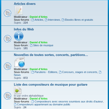
Articles divers
Modérateur :
Daniel d'Arles
Sous-forums :
Articles
,
Interviews
,
Ebooks libres et gratuits
Sujets :
224
Infos du Web
Modérateur :
Daniel d'Arles
Sous-forum :
Sites de musique
Sujets :
181
Nouvelles de toutes sortes, concerts, partitions…
Modérateur :
Daniel d'Arles
Sous-forums :
Parutions - Editions
,
Concours, stages et concerts
,
News
Sujets :
872
Liste des compositeurs de musique pour guitare
Et par ordre alphabétique
Modérateur :
Daniel d'Arles
Sous-forums :
Compositeurs avec oeuvres soumises aux droits d'auteur
,
Compositeurs appartenant au domaine public
Sujets :
24