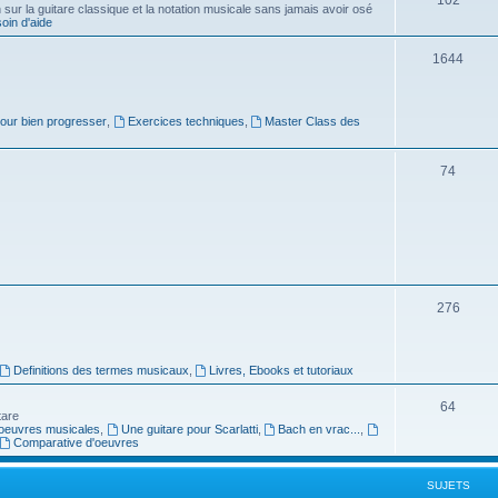
ur la guitare classique et la notation musicale sans jamais avoir osé
in d'aide
u
s
j
S
1644
e
u
t
j
pour bien progresser
,
Exercices techniques
,
Master Class des
s
e
S
74
t
u
s
j
e
t
S
276
s
u
j
Definitions des termes musicaux
,
Livres, Ebooks et tutoriaux
e
S
64
tare
t
oeuvres musicales
,
Une guitare pour Scarlatti
,
Bach en vrac...
,
u
Comparative d'oeuvres
s
j
SUJETS
e