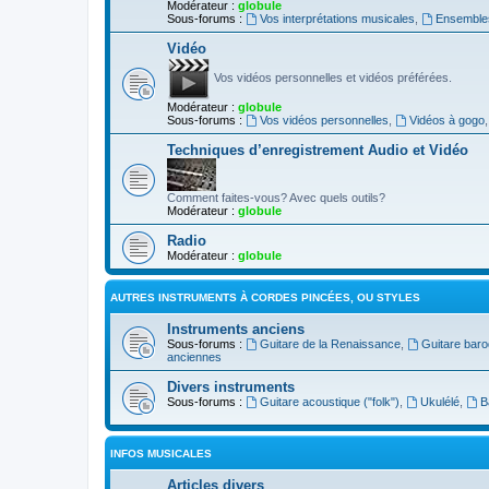
Modérateur :
globule
Sous-forums :
Vos interprétations musicales
,
Ensembles
Vidéo
Vos vidéos personnelles et vidéos préférées.
Modérateur :
globule
Sous-forums :
Vos vidéos personnelles
,
Vidéos à gogo
Techniques d’enregistrement Audio et Vidéo
Comment faites-vous? Avec quels outils?
Modérateur :
globule
Radio
Modérateur :
globule
AUTRES INSTRUMENTS À CORDES PINCÉES, OU STYLES
Instruments anciens
Sous-forums :
Guitare de la Renaissance
,
Guitare bar
anciennes
Divers instruments
Sous-forums :
Guitare acoustique ("folk")
,
Ukulélé
,
B
INFOS MUSICALES
Articles divers