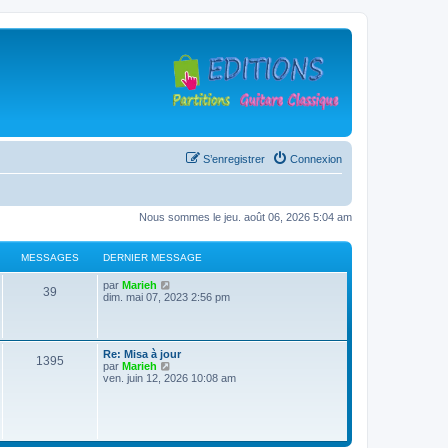
S’enregistrer
Connexion
Nous sommes le jeu. août 06, 2026 5:04 am
MESSAGES
DERNIER MESSAGE
D
V
par
Marieh
M
39
e
o
dim. mai 07, 2023 2:56 pm
r
i
e
n
r
i
l
s
e
e
D
Re: Misa à jour
r
d
M
1395
e
V
par
Marieh
s
m
e
r
o
ven. juin 12, 2026 10:08 am
e
r
e
n
i
s
n
a
i
r
s
i
s
e
l
a
e
g
r
e
g
r
s
m
d
e
m
e