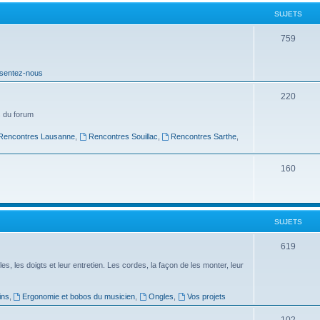
t
SUJETS
s
S
759
u
sentez-nous
j
e
S
220
t
u
 du forum
s
j
Rencontres Lausanne
,
Rencontres Souillac
,
Rencontres Sarthe
,
e
S
160
t
u
s
j
SUJETS
e
t
S
619
s
u
es, les doigts et leur entretien. Les cordes, la façon de les monter, leur
j
ins
,
Ergonomie et bobos du musicien
,
Ongles
,
Vos projets
e
S
102
t