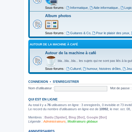
Sous-forums :
Informatique
,
Aide informatique.
,
Logic
Album photos
Sous-forums :
Guitares & Co
,
Pour le plaisir des yeux
,
AUTOUR DE LA MACHINE À CAFÉ
Autour de la machine à café
bla...bla...bla... les sujets qui ne sont pas liés à la g
Sous-forums :
Culturel
,
humour, histoires drôles
,
Jeu
CONNEXION
•
S’ENREGISTRER
Nom d’utilisateur :
Mot de passe :
QUI EST EN LIGNE
Au total il y a
76
utilisateurs en ligne : 3 enregistrés, 0 invisible et 73 inv
Le record du nombre d’utilisateurs en ligne est de
10992
, le mer. oct. 08
Membres :
Baidu [Spider]
,
Bing [Bot]
,
Google [Bot]
Légende :
Administrateurs
,
Modérateurs globaux
ANNIVERSAIRES