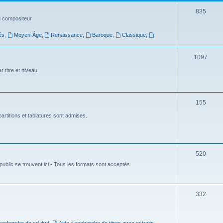
t
S
835
du compositeur
s
u
és
,
Moyen-Âge
,
Renaissance
,
Baroque
,
Classique
,
j
e
S
1097
t
u
 titre et niveau.
s
j
e
S
155
t
u
artitions et tablatures sont admises.
s
j
e
S
520
t
ublic se trouvent ici - Tous les formats sont acceptés.
u
s
j
e
S
332
t
u
s
j
 recherche de cd dvd
,
Aide à recherche de titres avec extraits