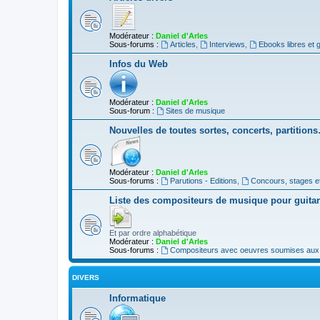
Modérateur :
Daniel d'Arles
Sous-forums :
Articles
,
Interviews
,
Ebooks libres et g
Infos du Web
Modérateur :
Daniel d'Arles
Sous-forum :
Sites de musique
Nouvelles de toutes sortes, concerts, partition
Modérateur :
Daniel d'Arles
Sous-forums :
Parutions - Editions
,
Concours, stages e
Liste des compositeurs de musique pour guita
Et par ordre alphabétique
Modérateur :
Daniel d'Arles
Sous-forums :
Compositeurs avec oeuvres soumises aux d
DIVERS
Informatique