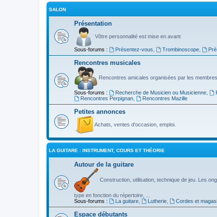
SALON
Présentation
Vôtre personnalité est mise en avant
Sous-forums :
Présentez-vous
,
Trombinoscope
,
Pré
Rencontres musicales
Rencontres amicales organisées par les membres
Sous-forums :
Recherche de Musicien ou Musicienne
,
Rencontres Perpignan
,
Rencontres Mazille
Petites annonces
Achats, ventes d'occasion, emploi.
LA GUITARE : INSTRUMENT, COURS ET THÉORIE
Autour de la guitare
Construction, utilisation, technique de jeu. Les ongl
type en fonction du répertoire, ...
Sous-forums :
La guitare
,
Lutherie
,
Cordes et magas
Espace débutants