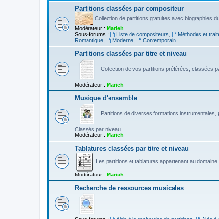
Partitions classées par compositeur
Collection de partitions gratuites avec biographies 
Modérateur :
Marieh
Sous-forums :
Liste de compositeurs
,
Méthodes et trait
Romantique
,
Moderne
,
Contemporain
Partitions classées par titre et niveau
Collection de vos partitions préférées, classées par
Modérateur :
Marieh
Musique d'ensemble
Partitions de diverses formations instrumentales, p
Classés par niveau.
Modérateur :
Marieh
Tablatures classées par titre et niveau
Les partitions et tablatures appartenant au domaine p
Modérateur :
Marieh
Recherche de ressources musicales
Sous-forums :
Aide à la recherche de partitions
,
Aide à