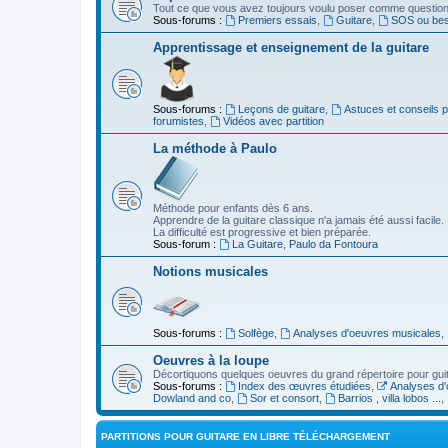
Tout ce que vous avez toujours voulu poser comme question s
Sous-forums :
Premiers essais
,
Guitare
,
SOS ou beso
Apprentissage et enseignement de la guitare
Sous-forums :
Leçons de guitare
,
Astuces et conseils 
forumistes
,
Vidéos avec partition
La méthode à Paulo
Méthode pour enfants dès 6 ans.
Apprendre de la guitare classique n'a jamais été aussi facile.
La difficulté est progressive et bien préparée.
Sous-forum :
La Guitare, Paulo da Fontoura
Notions musicales
Sous-forums :
Solfège
,
Analyses d'oeuvres musicales
,
Oeuvres à la loupe
Décortiquons quelques oeuvres du grand répertoire pour gui
Sous-forums :
Index des œuvres étudiées
,
Analyses d'
Dowland and co
,
Sor et consort
,
Barrios , villa lobos ...
,
PARTITIONS POUR GUITARE EN LIBRE TÉLÉCHARGEMENT