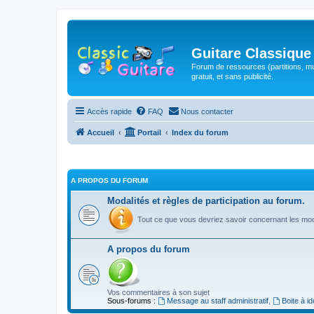
Guitare Classique
Forum de ressources (partitions, mu
gratuit, et sans publicité.
Accès rapide
FAQ
Nous contacter
Accueil
Portail
Index du forum
A PROPOS DU FORUM
Modalités et règles de participation au forum.
Tout ce que vous devriez savoir concernant les moda
A propos du forum
Vos commentaires à son sujet
Sous-forums :
Message au staff administratif
,
Boite à i