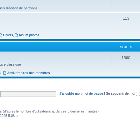
j
iels d'édition de partitions
e
S
113
t
u
s
j
Divers
,
Album photos
e
SUJETS
t
S
1560
s
uitare classique
u
x
,
Anniversaires des membres
j
e
t
J’ai oublié mon mot de passe
|
Se souvenir de moi
s
ités (d’après le nombre d’utilisateurs actifs ces 5 dernières minutes)
, 2025 5:08 pm