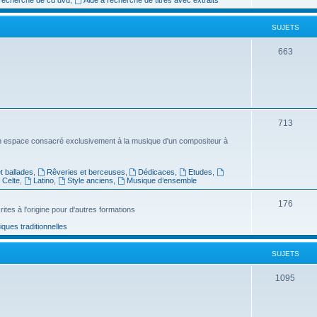
e
SUJETS
t
s
S
663
u
j
e
S
713
t
u
n espace consacré exclusivement à la musique d'un compositeur à
s
j
 ballades
,
Rêveries et berceuses
,
Dédicaces
,
Etudes
,
e
Celte
,
Latino
,
Style anciens
,
Musique d’ensemble
t
S
176
ites à l'origine pour d'autres formations
s
u
ues traditionnelles
j
SUJETS
e
t
S
1095
s
u
j