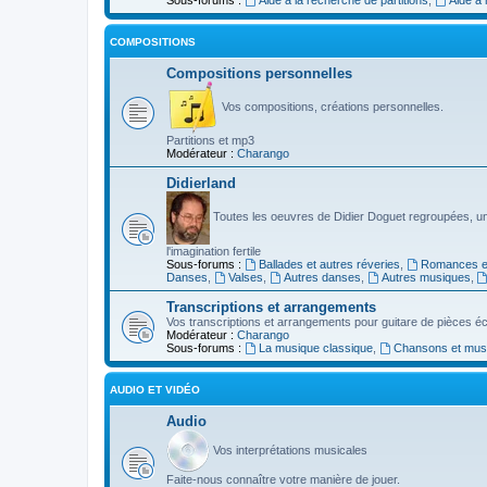
COMPOSITIONS
Compositions personnelles
Vos compositions, créations personnelles.
Partitions et mp3
Modérateur :
Charango
Didierland
Toutes les oeuvres de Didier Doguet regroupées, u
l'imagination fertile
Sous-forums :
Ballades et autres réveries
,
Romances et
Danses
,
Valses
,
Autres danses
,
Autres musiques
,
Transcriptions et arrangements
Vos transcriptions et arrangements pour guitare de pièces écr
Modérateur :
Charango
Sous-forums :
La musique classique
,
Chansons et musiq
AUDIO ET VIDÉO
Audio
Vos interprétations musicales
Faite-nous connaître votre manière de jouer.