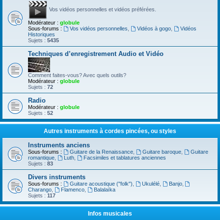
Vos vidéos personnelles et vidéos préférées.
Modérateur :
globule
Sous-forums :
Vos vidéos personnelles
,
Vidéos à gogo
,
Vidéos
Historiques
Sujets :
5435
Techniques d’enregistrement Audio et Vidéo
Comment faites-vous? Avec quels outils?
Modérateur :
globule
Sujets :
72
Radio
Modérateur :
globule
Sujets :
52
Autres instruments à cordes pincées, ou styles
Instruments anciens
Sous-forums :
Guitare de la Renaissance
,
Guitare baroque
,
Guitare
romantique
,
Luth
,
Facsimiles et tablatures anciennes
Sujets :
83
Divers instruments
Sous-forums :
Guitare acoustique ("folk")
,
Ukulélé
,
Banjo
,
Charango
,
Flamenco
,
Balalaïka
Sujets :
117
Infos musicales