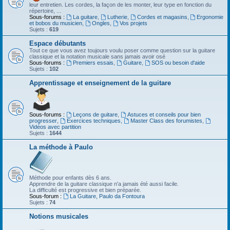
leur entretien. Les cordes, la façon de les monter, leur type en fonction du
répertoire, ...
Sous-forums :
La guitare
,
Lutherie
,
Cordes et magasins
,
Ergonomie
et bobos du musicien
,
Ongles
,
Vos projets
Sujets :
619
Espace débutants
Tout ce que vous avez toujours voulu poser comme question sur la guitare
classique et la notation musicale sans jamais avoir osé
Sous-forums :
Premiers essais
,
Guitare
,
SOS ou besoin d'aide
Sujets :
102
Apprentissage et enseignement de la guitare
Sous-forums :
Leçons de guitare
,
Astuces et conseils pour bien
progresser
,
Exercices techniques
,
Master Class des forumistes
,
Vidéos avec partition
Sujets :
1644
La méthode à Paulo
Méthode pour enfants dès 6 ans.
Apprendre de la guitare classique n'a jamais été aussi facile.
La difficulté est progressive et bien préparée.
Sous-forum :
La Guitare, Paulo da Fontoura
Sujets :
74
Notions musicales