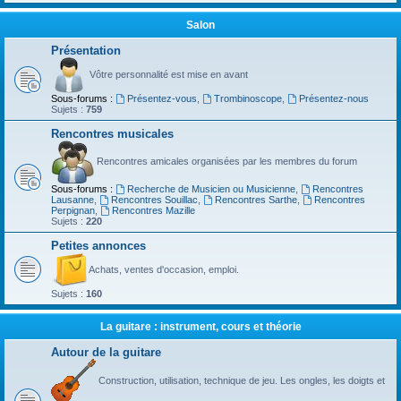
Salon
Présentation
Vôtre personnalité est mise en avant
Sous-forums :
Présentez-vous
,
Trombinoscope
,
Présentez-nous
Sujets :
759
Rencontres musicales
Rencontres amicales organisées par les membres du forum
Sous-forums :
Recherche de Musicien ou Musicienne
,
Rencontres
Lausanne
,
Rencontres Souillac
,
Rencontres Sarthe
,
Rencontres
Perpignan
,
Rencontres Mazille
Sujets :
220
Petites annonces
Achats, ventes d'occasion, emploi.
Sujets :
160
La guitare : instrument, cours et théorie
Autour de la guitare
Construction, utilisation, technique de jeu. Les ongles, les doigts et