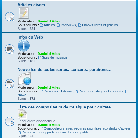
Articles divers
Modérateur :
Daniel d'Arles
Sous-forums :
Articles
,
Interviews
,
Ebooks libres et gratuits
Sujets :
224
Infos du Web
Modérateur :
Daniel d'Arles
Sous-forum :
Sites de musique
Sujets :
181
Nouvelles de toutes sortes, concerts, partitions…
Modérateur :
Daniel d'Arles
Sous-forums :
Parutions - Editions
,
Concours, stages et concerts
,
News
Sujets :
872
Liste des compositeurs de musique pour guitare
Et par ordre alphabétique
Modérateur :
Daniel d'Arles
Sous-forums :
Compositeurs avec oeuvres soumises aux droits d'auteur
,
Compositeurs appartenant au domaine public
Sujets :
24