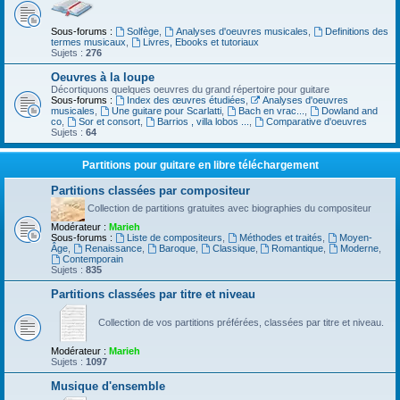
Sous-forums :
Solfège
,
Analyses d'oeuvres musicales
,
Definitions des
termes musicaux
,
Livres, Ebooks et tutoriaux
Sujets :
276
Oeuvres à la loupe
Décortiquons quelques oeuvres du grand répertoire pour guitare
Sous-forums :
Index des œuvres étudiées
,
Analyses d'oeuvres
musicales
,
Une guitare pour Scarlatti
,
Bach en vrac...
,
Dowland and
co
,
Sor et consort
,
Barrios , villa lobos ...
,
Comparative d'oeuvres
Sujets :
64
Partitions pour guitare en libre téléchargement
Partitions classées par compositeur
Collection de partitions gratuites avec biographies du compositeur
Modérateur :
Marieh
Sous-forums :
Liste de compositeurs
,
Méthodes et traités
,
Moyen-
Âge
,
Renaissance
,
Baroque
,
Classique
,
Romantique
,
Moderne
,
Contemporain
Sujets :
835
Partitions classées par titre et niveau
Collection de vos partitions préférées, classées par titre et niveau.
Modérateur :
Marieh
Sujets :
1097
Musique d'ensemble