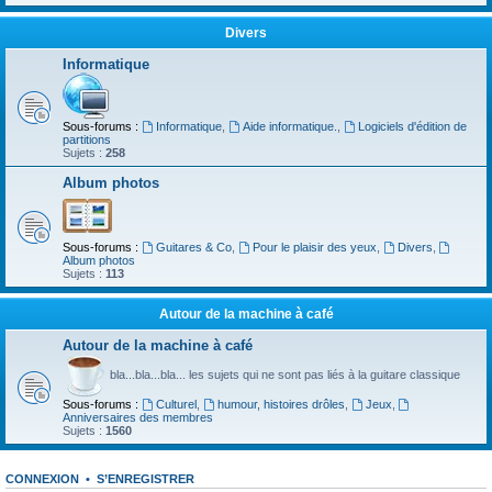
Divers
Informatique
Sous-forums :
Informatique
,
Aide informatique.
,
Logiciels d'édition de
partitions
Sujets :
258
Album photos
Sous-forums :
Guitares & Co
,
Pour le plaisir des yeux
,
Divers
,
Album photos
Sujets :
113
Autour de la machine à café
Autour de la machine à café
bla...bla...bla... les sujets qui ne sont pas liés à la guitare classique
Sous-forums :
Culturel
,
humour, histoires drôles
,
Jeux
,
Anniversaires des membres
Sujets :
1560
CONNEXION
•
S’ENREGISTRER