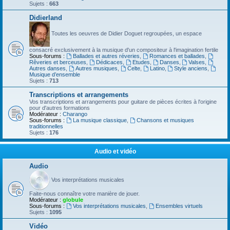
Sujets :
663
Didierland
Toutes les oeuvres de Didier Doguet regroupées, un espace
consacré exclusivement à la musique d'un compositeur à l'imagination fertile
Sous-forums :
Ballades et autres réveries
,
Romances et ballades
,
Rêveries et berceuses
,
Dédicaces
,
Etudes
,
Danses
,
Valses
,
Autres danses
,
Autres musiques
,
Celte
,
Latino
,
Style anciens
,
Musique d’ensemble
Sujets :
713
Transcriptions et arrangements
Vos transcriptions et arrangements pour guitare de pièces écrites à l'origine
pour d'autres formations
Modérateur :
Charango
Sous-forums :
La musique classique
,
Chansons et musiques
traditionnelles
Sujets :
176
Audio et vidéo
Audio
Vos interprétations musicales
Faite-nous connaître votre manière de jouer.
Modérateur :
globule
Sous-forums :
Vos interprétations musicales
,
Ensembles virtuels
Sujets :
1095
Vidéo