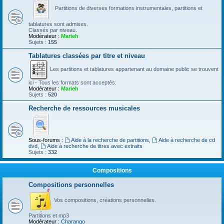
Partitions de diverses formations instrumentales, partitions et
tablatures sont admises.
Classés par niveau.
Modérateur :
Marieh
Sujets :
155
Tablatures classées par titre et niveau
Les partitions et tablatures appartenant au domaine public se trouvent
ici - Tous les formats sont acceptés.
Modérateur :
Marieh
Sujets :
520
Recherche de ressources musicales
Sous-forums :
Aide à la recherche de partitions
,
Aide à recherche de cd
dvd
,
Aide à recherche de titres avec extraits
Sujets :
332
Compositions
Compositions personnelles
Vos compositions, créations personnelles.
Partitions et mp3
Modérateur :
Charango