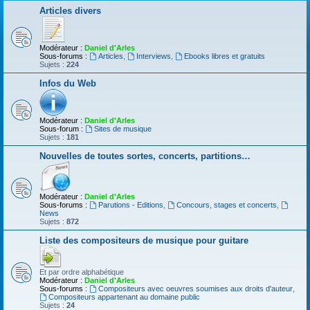
Articles divers
Modérateur :
Daniel d'Arles
Sous-forums :
Articles
,
Interviews
,
Ebooks libres et gratuits
Sujets :
224
Infos du Web
Modérateur :
Daniel d'Arles
Sous-forum :
Sites de musique
Sujets :
181
Nouvelles de toutes sortes, concerts, partitions…
Modérateur :
Daniel d'Arles
Sous-forums :
Parutions - Editions
,
Concours, stages et concerts
,
News
Sujets :
872
Liste des compositeurs de musique pour guitare
Et par ordre alphabétique
Modérateur :
Daniel d'Arles
Sous-forums :
Compositeurs avec oeuvres soumises aux droits d'auteur
,
Compositeurs appartenant au domaine public
Sujets :
24