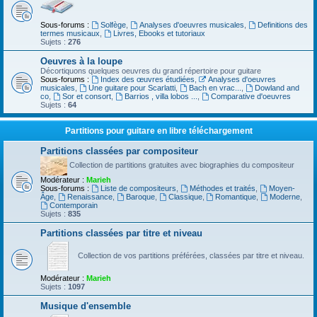
Sous-forums :
Solfège
,
Analyses d'oeuvres musicales
,
Definitions des
termes musicaux
,
Livres, Ebooks et tutoriaux
Sujets :
276
Oeuvres à la loupe
Décortiquons quelques oeuvres du grand répertoire pour guitare
Sous-forums :
Index des œuvres étudiées
,
Analyses d'oeuvres
musicales
,
Une guitare pour Scarlatti
,
Bach en vrac...
,
Dowland and
co
,
Sor et consort
,
Barrios , villa lobos ...
,
Comparative d'oeuvres
Sujets :
64
Partitions pour guitare en libre téléchargement
Partitions classées par compositeur
Collection de partitions gratuites avec biographies du compositeur
Modérateur :
Marieh
Sous-forums :
Liste de compositeurs
,
Méthodes et traités
,
Moyen-
Âge
,
Renaissance
,
Baroque
,
Classique
,
Romantique
,
Moderne
,
Contemporain
Sujets :
835
Partitions classées par titre et niveau
Collection de vos partitions préférées, classées par titre et niveau.
Modérateur :
Marieh
Sujets :
1097
Musique d'ensemble