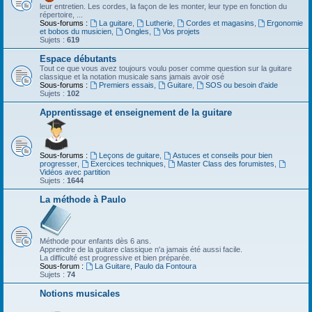
leur entretien. Les cordes, la façon de les monter, leur type en fonction du
répertoire, ...
Sous-forums :
La guitare
,
Lutherie
,
Cordes et magasins
,
Ergonomie
et bobos du musicien
,
Ongles
,
Vos projets
Sujets :
619
Espace débutants
Tout ce que vous avez toujours voulu poser comme question sur la guitare
classique et la notation musicale sans jamais avoir osé
Sous-forums :
Premiers essais
,
Guitare
,
SOS ou besoin d'aide
Sujets :
102
Apprentissage et enseignement de la guitare
Sous-forums :
Leçons de guitare
,
Astuces et conseils pour bien
progresser
,
Exercices techniques
,
Master Class des forumistes
,
Vidéos avec partition
Sujets :
1644
La méthode à Paulo
Méthode pour enfants dès 6 ans.
Apprendre de la guitare classique n'a jamais été aussi facile.
La difficulté est progressive et bien préparée.
Sous-forum :
La Guitare, Paulo da Fontoura
Sujets :
74
Notions musicales