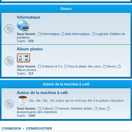
Divers
Informatique
Sous-forums :
Informatique
,
Aide informatique.
,
Logiciels d'édition de
partitions
Sujets :
258
Album photos
Sous-forums :
Guitares & Co
,
Pour le plaisir des yeux
,
Divers
,
Album photos
Sujets :
113
Autour de la machine à café
Autour de la machine à café
bla...bla...bla... les sujets qui ne sont pas liés à la guitare classique
Sous-forums :
Culturel
,
humour, histoires drôles
,
Jeux
,
Anniversaires des membres
Sujets :
1560
CONNEXION
•
S’ENREGISTRER