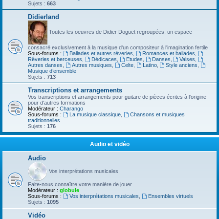
Sujets :
663
Didierland
Toutes les oeuvres de Didier Doguet regroupées, un espace
consacré exclusivement à la musique d'un compositeur à l'imagination fertile
Sous-forums :
Ballades et autres réveries
,
Romances et ballades
,
Rêveries et berceuses
,
Dédicaces
,
Etudes
,
Danses
,
Valses
,
Autres danses
,
Autres musiques
,
Celte
,
Latino
,
Style anciens
,
Musique d’ensemble
Sujets :
713
Transcriptions et arrangements
Vos transcriptions et arrangements pour guitare de pièces écrites à l'origine
pour d'autres formations
Modérateur :
Charango
Sous-forums :
La musique classique
,
Chansons et musiques
traditionnelles
Sujets :
176
Audio et vidéo
Audio
Vos interprétations musicales
Faite-nous connaître votre manière de jouer.
Modérateur :
globule
Sous-forums :
Vos interprétations musicales
,
Ensembles virtuels
Sujets :
1095
Vidéo