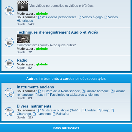
Vos vidéos personnelles et vidéos préférées.
Modérateur :
globule
Sous-forums :
Vos vidéos personnelles
,
Vidéos à gogo
,
Vidéos
Historiques
Sujets :
5435
Techniques d’enregistrement Audio et Vidéo
Comment faites-vous? Avec quels outils?
Modérateur :
globule
Sujets :
72
Radio
Modérateur :
globule
Sujets :
52
Autres instruments à cordes pincées, ou styles
Instruments anciens
Sous-forums :
Guitare de la Renaissance
,
Guitare baroque
,
Guitare
romantique
,
Luth
,
Facsimiles et tablatures anciennes
Sujets :
83
Divers instruments
Sous-forums :
Guitare acoustique ("folk")
,
Ukulélé
,
Banjo
,
Charango
,
Flamenco
,
Balalaïka
Sujets :
117
Infos musicales