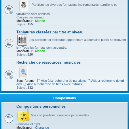
Partitions de diverses formations instrumentales, partitions et
tablatures sont admises.
Classés par niveau.
Modérateur :
Marieh
Sujets :
155
Tablatures classées par titre et niveau
Les partitions et tablatures appartenant au domaine public se trouvent
ici - Tous les formats sont acceptés.
Modérateur :
Marieh
Sujets :
520
Recherche de ressources musicales
Sous-forums :
Aide à la recherche de partitions
,
Aide à recherche de cd
dvd
,
Aide à recherche de titres avec extraits
Sujets :
332
Compositions
Compositions personnelles
Vos compositions, créations personnelles.
Partitions et mp3
Modérateur :
Charango