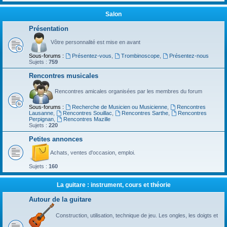
Salon
Présentation
Vôtre personnalité est mise en avant
Sous-forums :
Présentez-vous
,
Trombinoscope
,
Présentez-nous
Sujets :
759
Rencontres musicales
Rencontres amicales organisées par les membres du forum
Sous-forums :
Recherche de Musicien ou Musicienne
,
Rencontres
Lausanne
,
Rencontres Souillac
,
Rencontres Sarthe
,
Rencontres
Perpignan
,
Rencontres Mazille
Sujets :
220
Petites annonces
Achats, ventes d'occasion, emploi.
Sujets :
160
La guitare : instrument, cours et théorie
Autour de la guitare
Construction, utilisation, technique de jeu. Les ongles, les doigts et